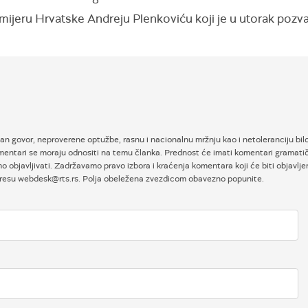
emijeru Hrvatske Andreju Plenkoviću koji je u utorak pozv
an govor, neproverene optužbe, rasnu i nacionalnu mržnju kao i netoleranciju bilo
entari se moraju odnositi na temu članka. Prednost će imati komentari gramatičk
objavljivati. Zadržavamo pravo izbora i kraćenja komentara koji će biti objavlje
adresu webdesk@rts.rs. Polja obeležena zvezdicom obavezno popunite.