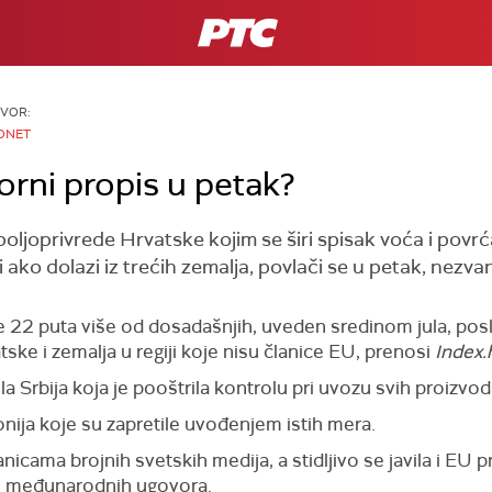
RTS
ZVOR:
ONET
orni propis u petak?
poljoprivrede Hrvatske kojim se širi spisak voća i pov
i ako dolazi iz trećih zemalja, povlači se u petak, nezv
akse 22 puta više od dosadašnjih, uveden sredinom jula, po
tske i zemalja u regiji koje nisu članice EU, prenosi
Index.h
ila Srbija koja je pooštrila kontrolu pri uvozu svih proizvod
nija koje su zapretile uvođenjem istih mera.
ranicama brojnih svetskih medija, a stidljivo se javila i EU
e međunarodnih ugovora.