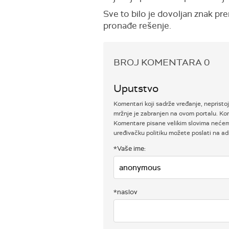
Sve to bilo je dovoljan znak pr
pronađe rešenje.
BROJ KOMENTARA
0
Uputstvo
Komentari koji sadrže vređanje, nepristoj
mržnje je zabranjen na ovom portalu. Kom
Komentare pisane velikim slovima nećemo 
uređivačku politiku možete poslati na 
*Vaše ime:
*naslov