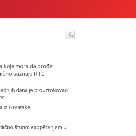
rća koje mora da prođe
anično saznaje RTL.
slednjih dana je prouzrokovao
r.
a iz Hrvatske.
 prilično šturim saopštenjem u