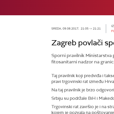
I
SREDA, 09.08.2017, 21:05 -> 21:21
F
Zagreb povlači sp
Sporni pravilnik Ministarstva 
fitosanitarni nadzor na granic
Taj pravilnik koji predviđa i t
pravi trgovinski rat između Hrva
Na taj pravilnik je brzo odgovor
Srbiju su podržale BiH i Makedo
Trgovinski rat završio je i na st
kojem je pozvala na poštovanj