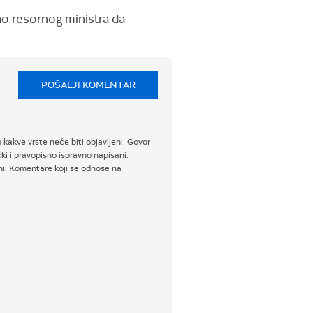
ao resornog ministra da
POŠALJI KOMENTAR
 kakve vrste neće biti objavljeni. Govor
i i pravopisno ispravno napisani.
ni. Komentare koji se odnose na