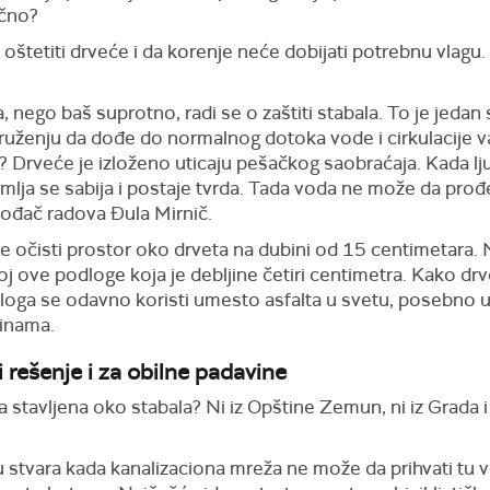
ično?
 oštetiti drveće i da korenje neće dobijati potrebnu vlagu
, nego baš suprotno, radi se o zaštiti stabala. To je jedan
ženju da dođe do normalnog dotoka vode i cirkulacije v
Drveće je izloženo uticaju pešačkog saobraćaja. Kada lju
lja se sabija i postaje tvrda. Tada voda ne može da prođe 
vođač radova Đula Mirnič.
 se očisti prostor oko drveta na dubini od 15 centimetara
 ove podloge koja je debljine četiri centimetra. Kako drvo
dloga se odavno koristi umesto asfalta u svetu, posebno 
vinama.
 rešenje i za obilne padavine
tavljena oko stabala? Ni iz Opštine Zemun, ni iz Grada i Z
u stvara kada kanalizaciona mreža ne može da prihvati tu 