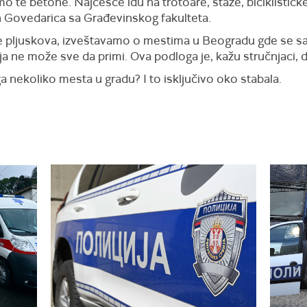
amo te betone. Najčešće idu na trotoare, staze, biciklističk
en Govedarica sa Građevinskog fakulteta.
e pljuskova, izveštavamo o mestima u Beogradu gde se saku
ija ne može sve da primi. Ova podloga je, kažu stručnjaci, 
a nekoliko mesta u gradu? I to isključivo oko stabala.