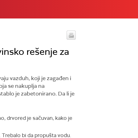
insko rešenje za
ju vazduh, koji je zagađen i
oja se nakuplja na
ablo je zabetonirano. Da li je
o, drvored je sačuvan, kako je
 Trebalo bi da propušta vodu.