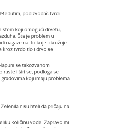
. Međutim, podizvođač tvrdi
 sistem koji omogući drvetu,
azduha. Šta je problem u
di nagaze na tlo koje okružuje
kroz tvrdo tlo i drvo se
. Napuni se takozvanom
 raste i širi se, podloga se
u gradovima koji imaju problema
elenila nisu hteli da pričaju na
veliku količinu vode. Zapravo mi