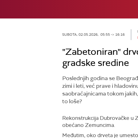
SUBOTA, 02.05.2026, 05:55 -> 16:16
"Zabetoniran" drv
gradske sredine
Poslednjih godina se Beograđa
zimi i leti, već prave i hlado
saobraćajnicama tokom jakih, s
to loše?
Rekonstrukcija Dubrovačke u Zem
obećano Zemuncima.
Međutim, oko drveta je umesto 