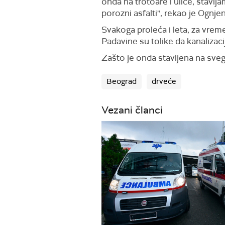
onda na trotoare i ulice, stavlj
porozni asfalti", rekao je Ognj
Svakoga proleća i leta, za vrem
Padavine su tolike da kanalizac
Zašto je onda stavljena na sveg
Beograd
drveće
Vezani članci