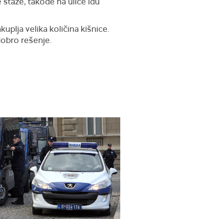
e staze, takođe na ulice idu
plja velika količina kišnice.
dobro rešenje.