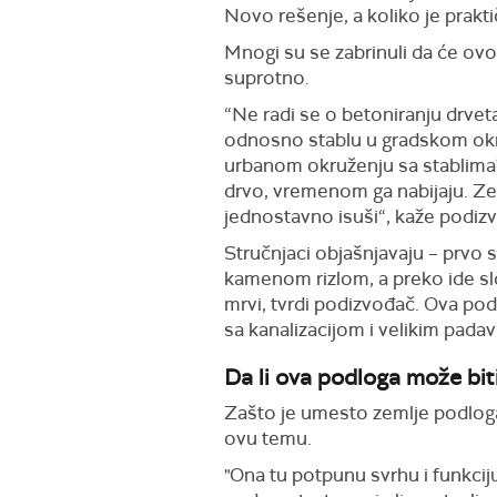
Novo rešenje, a koliko je prakt
Mnogi su se zabrinuli da će ovo
suprotno.
“Ne radi se o betoniranju drveta
odnosno stablu u gradskom okru
urbanom okruženju sa stablima? 
drvo, vremenom ga nabijaju. Zem
jednostavno isuši“, kaže podiz
Stručnjaci objašnjavaju – prvo
kamenom rizlom, a preko ide sloj
mrvi, tvrdi podizvođač. Ova po
sa kanalizacijom i velikim pada
Da li ova podloga može biti
Zašto je umesto zemlje podloga s
ovu temu.
"Ona tu potpunu svrhu i funkcij