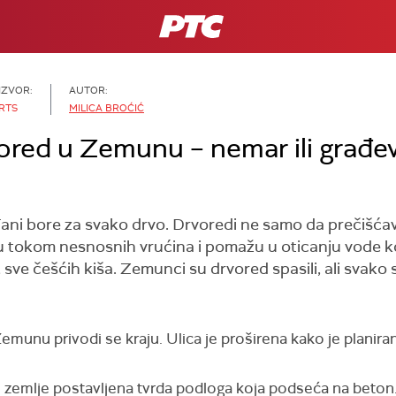
RTS
IZVOR:
AUTOR:
RTS
MILICA BROĆIĆ
ored u Zemunu – nemar ili građev
ni bore za svako drvo. Drvoredi ne samo da prečišćava
vinu tokom nesnosnih vrućina i pomažu u oticanju vode k
ve češćih kiša. Zemunci su drvored spasili, ali svako st
unu privodi se kraju. Ulica je proširena kako je planiran
zemlje postavljena tvrda podloga koja podseća na beton.