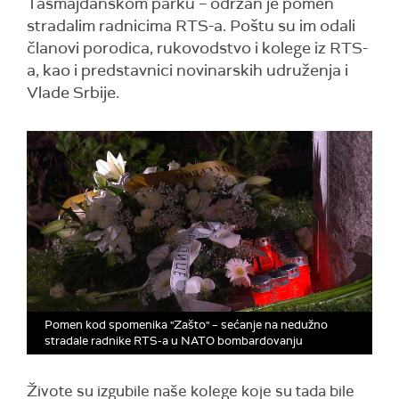
Tašmajdanskom parku – održan je pomen
stradalim radnicima RTS-a. Poštu su im odali
članovi porodica, rukovodstvo i kolege iz RTS-
a, kao i predstavnici novinarskih udruženja i
Vlade Srbije.
Pomen kod spomenika "Zašto" – sećanje na nedužno
stradale radnike RTS-a u NATO bombardovanju
Živote su izgubile naše kolege koje su tada bile