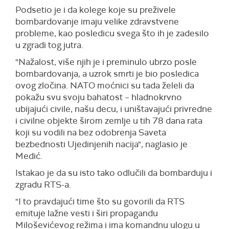
Podsetio je i da kolege koje su preživele
bombardovanje imaju velike zdravstvene
probleme, kao posledicu svega što ih je zadesilo
u zgradi tog jutra.
"Nažalost, više njih je i preminulo ubrzo posle
bombardovanja, a uzrok smrti je bio posledica
ovog zločina. NATO moćnici su tada želeli da
pokažu svu svoju bahatost – hladnokrvno
ubijajući civile, našu decu, i uništavajući privredne
i civilne objekte širom zemlje u tih 78 dana rata
koji su vodili na bez odobrenja Saveta
bezbednosti Ujedinjenih nacija", naglasio je
Medić.
Istakao je da su isto tako odlučili da bombarduju i
zgradu RTS-a.
"I to pravdajući time što su govorili da RTS
emituje lažne vesti i širi propagandu
Miloševićevog režima i ima komandnu ulogu u