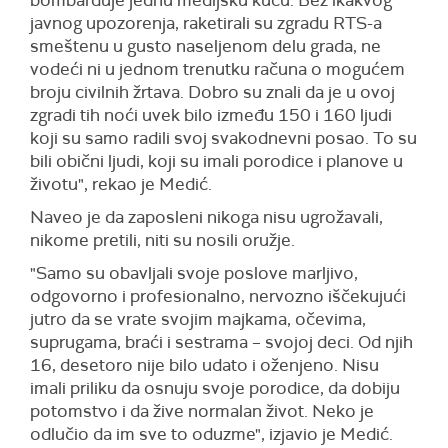
bombarduje jednu medijsku kuću. Bez ikakvog
javnog upozorenja, raketirali su zgradu RTS-a
smeštenu u gusto naseljenom delu grada, ne
vodeći ni u jednom trenutku računa o mogućem
broju civilnih žrtava. Dobro su znali da je u ovoj
zgradi tih noći uvek bilo između 150 i 160 ljudi
koji su samo radili svoj svakodnevni posao. To su
bili obični ljudi, koji su imali porodice i planove u
životu", rekao je Medić.
Naveo je da zaposleni nikoga nisu ugrožavali,
nikome pretili, niti su nosili oružje.
"Samo su obavljali svoje poslove marljivo,
odgovorno i profesionalno, nervozno iščekujući
jutro da se vrate svojim majkama, očevima,
suprugama, braći i sestrama – svojoj deci. Od njih
16, desetoro nije bilo udato i oženjeno. Nisu
imali priliku da osnuju svoje porodice, da dobiju
potomstvo i da žive normalan život. Neko je
odlučio da im sve to oduzme", izjavio je Medić.