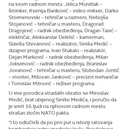
na svom radnom mestu: Jelica Munitlak –
šminker, Ksenija Banković – video-mikser, Darko
Stoimenovski – tehničar u razmeni, Nebojša
Stojanović – tehničar u masteru, Dragorad
Dragojević – radnik obezbeđenja, Dragan Tasić –
električar, Aleksandar Deletić – kamerman,
Slaviša Stevanović – realizator, Siniša Medić –
dizajner programa, Ivan Stukalo – realizator,
Dejan Marković – radnik obezbeđenja, Milan
Joksimović – radnik obezbeđenja, Branislav
Jovanović – tehničar u masteru, Slobodan Jontić
– monter, Milovan Janković – precizni mehaničar
i Tomislav Mitrović – režiser programa.
U ime porodica stradalih obratio se Miroslav
Medić, brat ubijenog Siniše Medića, i poručio da
je smrt 16 ljudi na njihovom radnom mestu
strašan zločin NATO pakta.
"I to odlučivši da po prvi put u istoriji ratovanja