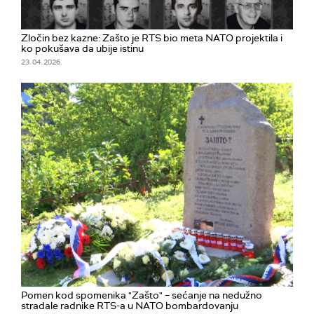
Zločin bez kazne: Zašto je RTS bio meta NATO projektila i
ko pokušava da ubije istinu
23. 04. 2026.
Pomen kod spomenika "Zašto" – sećanje na nedužno
stradale radnike RTS-a u NATO bombardovanju