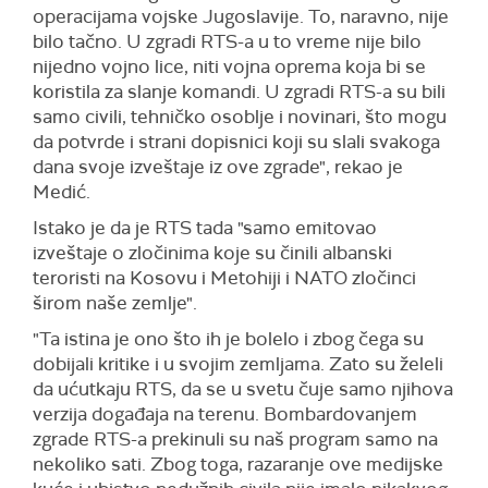
operacijama vojske Jugoslavije. To, naravno, nije
bilo tačno. U zgradi RTS-a u to vreme nije bilo
nijedno vojno lice, niti vojna oprema koja bi se
koristila za slanje komandi. U zgradi RTS-a su bili
samo civili, tehničko osoblje i novinari, što mogu
da potvrde i strani dopisnici koji su slali svakoga
dana svoje izveštaje iz ove zgrade", rekao je
Medić.
Istako je da je RTS tada "samo emitovao
izveštaje o zločinima koje su činili albanski
teroristi na Kosovu i Metohiji i NATO zločinci
širom naše zemlje".
"Ta istina je ono što ih je bolelo i zbog čega su
dobijali kritike i u svojim zemljama. Zato su želeli
da ućutkaju RTS, da se u svetu čuje samo njihova
verzija događaja na terenu. Bombardovanjem
zgrade RTS-a prekinuli su naš program samo na
nekoliko sati. Zbog toga, razaranje ove medijske