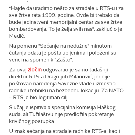
"Hajde da uradimo nešto za stradale u RTS-u i za
sve žrtve rata 1999. godine. Ovde bi trebalo da
bude jedinstveni memorijalni centar za sve žrtve
bombardovanja. To je želja svih nas", zaključio je
Medić.
Na pomenu "Sećanje na nedužne" minutom
ćutanja odata je pošta ubijenima i položeni su
venci na spomenik "Zašto".
Za ovaj
zločin
odgovarao je samo tadašnji
direktor RTS-a Dragoljub Milanović, jer nije
poštovao naređenja Savezne vlade i izmestio
radnike i tehniku na bezbednu lokaciju. Za NATO
– RTS je bio legitiman cilj.
Slučaj je ispitivala specijalna komisija Haškog
suda, ali Tužilaštvu nije predložila pokretanje
krivičnog postupka.
U znak sećanja na stradale radnike RTS-a, kao i