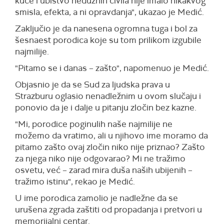
kuće i ubistvo nedužnih civila nije imalo nikakvog
smisla, efekta, a ni opravdanja", ukazao je Medić.
Zaključio je da nanesena ogromna tuga i bol za
šesnaest porodica koje su tom prilikom izgubile
najmilije.
"Pitamo se i danas – zašto", napomenuo je Medić.
Objasnio je da se Sud za ljudska prava u
Strazburu oglasio nenadležnim u ovom slučaju i
ponovio da je i dalje u pitanju zločin bez kazne.
"Mi, porodice poginulih naše najmilije ne
možemo da vratimo, ali u njihovo ime moramo da
pitamo zašto ovaj zločin niko nije priznao? Zašto
za njega niko nije odgovarao? Mi ne tražimo
osvetu, već – zarad mira duša naših ubijenih –
tražimo istinu", rekao je Medić.
U ime porodica zamolio je nadležne da se
urušena zgrada zaštiti od propadanja i pretvori u
memorijalni centar.