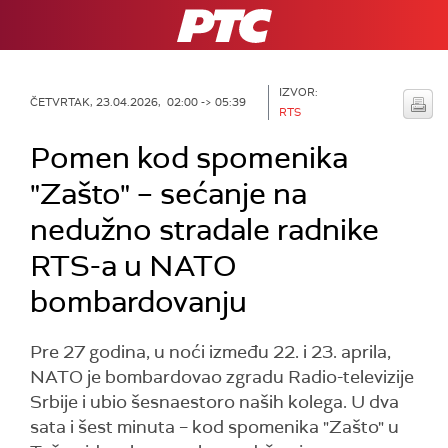
RTS
IZVOR:
ČETVRTAK, 23.04.2026, 02:00 -> 05:39
RTS
Pomen kod spomenika
"Zašto" – sećanje na
nedužno stradale radnike
RTS-a u NATO
bombardovanju
Pre 27 godina, u noći između 22. i 23. aprila,
NATO je bombardovao zgradu Radio-televizije
Srbije i ubio šesnaestoro naših kolega. U dva
sata i šest minuta – kod spomenika "Zašto" u