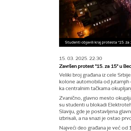
Studenti objavili kraj protesta "15. z
15. 03. 2025.
22:30
Završen protest "15. za 15" u Be
Veliki broj građana iz cele Srb
kolone automobila od jutarnjih 
ka centralnim tačkama okupljanj
Zvanično, glavno mesto okuplja
su studenti u blokadi Elektroteh
Slaviju, gde je postavljena glav
izbrisali, a na snazi je ostao prv
Najveći deo građana je već od 1