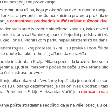
ni i ne nasedaju na provokacije.
tominutna tišina, koja je okončana oko tri minuta ranije,
 tenzija. U javnosti i među učesnicima protesta proširila s
asnije
demantovali predsednik Vučić
i
vršilac dužnosti dire
ncidenata ispred Narodne skupštine, kada su, kako navode
enice iz pravca Pionirskog parka. Pojedini predstavnici vla
adi, kao i one u Pionirskom parku napali ekstremisti na dan
nata roglasili kraj protesta, skinuli su prsluke i poručili d
 se upute ka fakultetima i građane da se raziđu.
sle incidenta u Kralja Milana počeli da kruže video snimc
enima. Ljudi su masovno počeli da beže u dve strane ulic
u čuli zastrašujuć zvuk.
itanju bila neka vrsta "zvučnog topa", čija je upotreba zab
da su u pitanju dezinformacije i da oni nisu upotrebili taka
na. Predsednik Srbije Aleksandar Vučić je u
obraćanju naci
je pošte stradalima saopštio da je na više lokacija u c