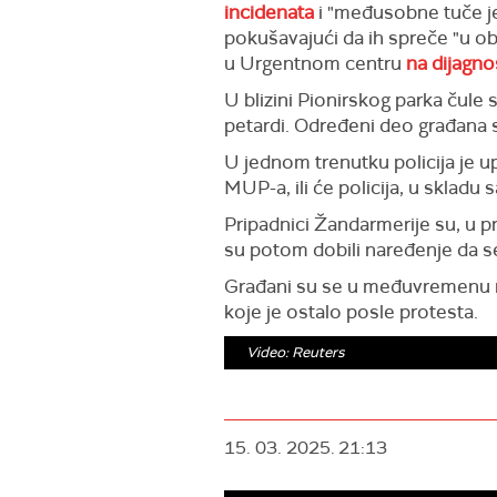
incidenata
i "međusobne tuče jed
pokušavajući da ih spreče "u ob
u Urgentnom centru
na dijagno
U blizini Pionirskog parka čule 
petardi. Određeni deo građana s
U jednom trenutku policija je u
MUP-a, ili će policija, u skladu 
Pripadnici Žandarmerije su, u pr
su potom dobili naređenje da se
Građani su se u međuvremenu raz
koje je ostalo posle protesta.
Video: Reuters
15. 03. 2025.
21:13