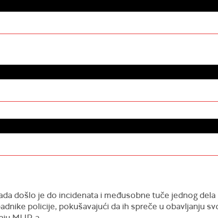
rada došlo je do incidenata i međusobne tuče jednog dela
ipadnike policije, pokušavajući da ih spreče u obavljanju sv
enju MUP-a.