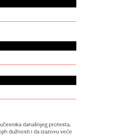
 učesnika današnjeg protesta,
ojih dužnosti i da izazovu veće