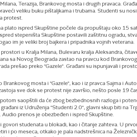
Milana, Terazija, Brankovog mosta i drugih pravaca. Građan
raveći veliku buku pištaljkama i trubama. Studenti su nosili
a protest.
na plato ispred Skupštine počele da propuštaju oko 15 sati
pred stepeništa Skupštine postavili zaštitnu ogradu, stvaraj
gao im je veliki broj bajkera i pripadnika vojnih veterana.
rostori u Kralja Milana, Bulevaru kralja Aleksandra, čitave
građana sa Novog Beograda zastao na pravcu kod Brankovog 
da prešao preko "Gazele". Građani su ispunjavali i prosto
ko Brankovog mosta i "Gazele", kao i iz pravca Sajma i Au
zastoja sve dok se protest nije završio, nešto posle 19 ča
potom saopštili da će zbog bezbednosnih razloga i potenci
rađani iz Udruženja "Studenti 2.0", glavni skup biti na Trgu
. Audio prenos je obezbeđen i ispred Skupštine.
ni govori studenata u blokadi, kao i čitanje zahteva. U prvo
iri i po meseca, otkako je pala nadstrešnica na Železničk