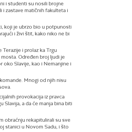
i i studenti su nosili brojne
 i zastave matičnih fakulteta i
, koji je ubrzo bio u potpunosti
ući i živi štit, kako niko ne bi
 Terazije i prolaz ka Trgu
mosta. Određen broj ljudi je
r oko Slavije, kao i Nemanjine i
tokomande. Mnogi od njih nisu
sova.
jalnih provokacija iz pravca
 Slavija, a da će manja bina biti
m obraćnju rekapitulirali su sve
oj stanici u Novom Sadu, i što