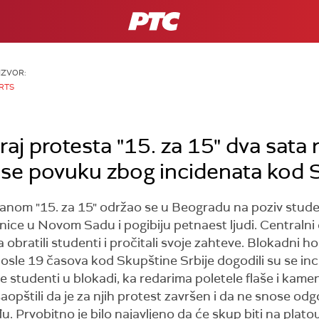
RTS
IZVOR:
RTS
raj protesta "15. za 15" dva sata r
a se povuku zbog incidenata kod 
ganom "15. za 15" održao se u Beogradu na poziv studen
ice u Novom Sadu i pogibiju petnaest ljudi. Centralni
 obratili studenti i pročitali svoje zahteve. Blokadni 
sle 19 časova kod Skupštine Srbije dogodili su se inci
studenti u blokadi, ka redarima poletele flaše i kamen
saopštili da je za njih protest završen i da ne snose od
u. Prvobitno je bilo najavljeno da će skup biti na plat