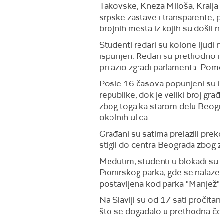
Takovske, Kneza Miloša, Kralja 
srpske zastave i transparente, p
brojnih mesta iz kojih su došli n
Studenti redari su kolone ljudi 
ispunjen. Redari su prethodno is
prilazio zgradi parlamenta. Pomo
Posle 16 časova popunjeni su i p
republike, dok je veliki broj 
zbog toga ka starom delu Beogra
okolnih ulica.
Građani su satima prelazili pre
stigli do centra Beograda zbog 
Međutim, studenti u blokadi su 
Pionirskog parka, gde se nalaze g
postavljena kod parka "Manjež"
Na Slaviji su od 17 sati pročita
što se događalo u prethodna čet