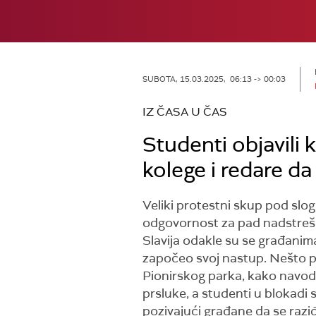
SUBOTA, 15.03.2025, 06:13 -> 00:03
IZ ČASA U ČAS
Studenti objavili k
kolege i redare d
Veliki protestni skup pod slo
odgovornost za pad nadstrešn
Slavija odakle su se građanima
započeo svoj nastup. Nešto po
Pionirskog parka, kako navode 
prsluke, a studenti u blokadi 
pozivajući građane da se raziđ