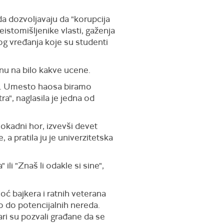
da dozvoljavaju da "korupcija
neistomišljenike vlasti, gaženja
og vređanja koje su studenti
anu na bilo kakve ucene.
ske. Umesto haosa biramo
ra", naglasila je jedna od
lokadni hor, izvevši devet
 pratila ju je univerzitetska
li "Znaš li odakle si sine",
ć bajkera i ratnih veterana
lo do potencijalnih nereda.
ri su pozvali građane da se