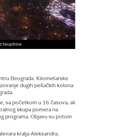
od Skupštine
centru Beograda. Kilometarske
nizovanje dugih pešačkih kolona
grada.
e, sa početkom u 16 časova, ali
ntralnog skupa pomera na
tavog programa. Objavu su potom
levara kralja Aleksandra,