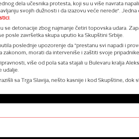
nog dela učesnika protesta, koji su u više navrata napali 
avljanju svojih dužnosti i da izazovu veće nerede". Jedna 
stici
.
su se detonacije zbog najmanje četiri topovska udara. Zapal
e posle završetka skupa uputio ka Skupštini Srbije.
putila poslednje upozorenje da "prestanu svi napadi i pro
sa zakonom, morati da interveniše i zaštiti svoje pripadnike
ipravnosti, više od pola sata stajali u Bulevaru kralja Alek
 udalje.
išli sa Trga Slavija, nešto kasnije i kod Skupštine, dok s