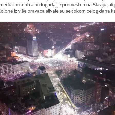
 međutim centralni događaj je premešten na Slaviju, ali 
lone iz više pravaca slivale su se tokom celog dana k