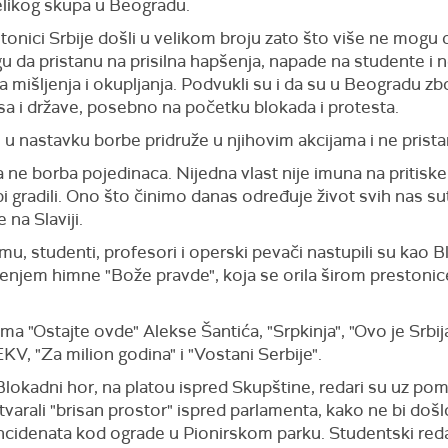
velikog skupa u Beogradu.
tonici Srbije došli u velikom broju zato što više ne mogu 
mogu da pristanu na prisilna hapšenja, napade na studente i 
 mišljenja i okupljanja. Podvukli su i da su u Beogradu zb
sa i države, posebno na početku blokada i protesta.
 u nastavku borbe pridruže u njihovim akcijama i ne prist
a ne borba pojedinaca. Nijedna vlast nije imuna na priti
bi gradili. Ono što činimo danas određuje život svih nas sut
 na Slaviji.
, studenti, profesori i operski pevači nastupili su kao B
jem himne "Bože pravde", koja se orila širom prestonice, a
"Ostajte ovde" Alekse Šantića, "Srpkinja", "Ovo je Srbija" i
V, "Za milion godina" i "Vostani Serbije".
okadni hor, na platou ispred Skupštine, redari su uz pomo
stvarali "brisan prostor" ispred parlamenta, kako ne bi doš
ncidenata kod ograde u Pionirskom parku. Studentski reda