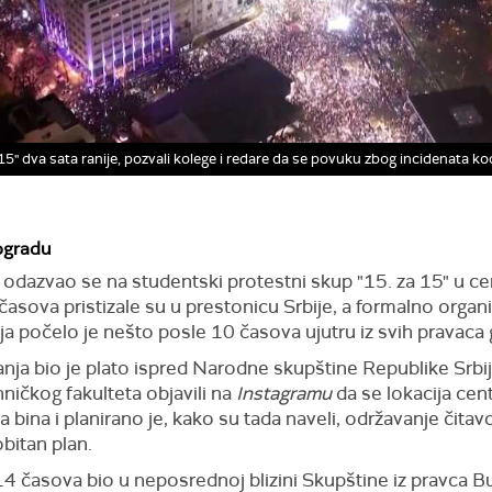
a 15" dva sata ranije, pozvali kolege i redare da se povuku zbog incidenata k
ogradu
ije odazvao se na studentski protestni skup "15. za 15" u 
časova pristizale su u prestonicu Srbije, a formalno orga
a počelo je nešto posle 10 časova ujutru iz svih pravaca 
nja bio je plato ispred Narodne skupštine Republike Srbij
ničkog fakulteta objavili na
Instagramu
da se lokacija ce
na bina i planirano je, kako su tada naveli, održavanje či
obitan plan.
4 časova bio u neposrednoj blizini Skupštine iz pravca Bu