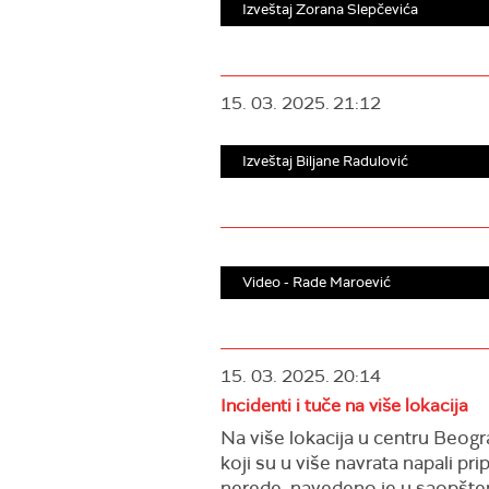
Izveštaj Zorana Slepčevića
15. 03. 2025.
21:12
Izveštaj Biljane Radulović
Video - Rade Maroević
15. 03. 2025.
20:14
Incidenti i tuče na više lokacija
Na više lokacija u centru Beog
koji su u više navrata napali pr
nerede, navedeno je u saopšt