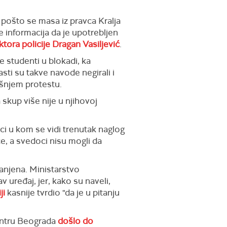
 pošto se masa iz pravca Kralja
e informacija da je upotrebljen
ktora policije Dragan Vasiljević
.
 studenti u blokadi, ka
sti su takve navode negirali i
ašnjem protestu.
a skup više nije u njihovoj
i u kom se vidi trenutak naglog
e, a svedoci nisu mogli da
ranjena. Ministarstvo
v uređaj, jer, kako su naveli,
ji
kasnije tvrdio "da je u pitanju
entru Beograda
došlo do