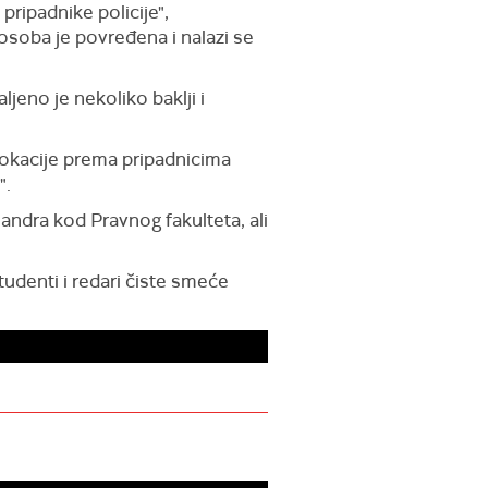
pripadnike policije",
osoba je povređena i nalazi se
jeno je nekoliko baklji i
vokacije prema pripadnicima
".
sandra kod Pravnog fakulteta, ali
tudenti i redari čiste smeće