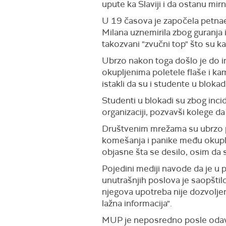
upute ka Slaviji i da ostanu mir
U 19 časova je započela petnaes
Milana uznemirila zbog guranja i
takozvani "zvučni top" što su k
Ubrzo nakon toga došlo je do i
okupljenima poletele flaše i kam
istakli da su i studente u blok
Studenti u blokadi su zbog incide
organizaciji, pozvavši kolege da
Društvenim mrežama su ubrzo po
komešanja i panike među okuplj
objasne šta se desilo, osim da s
Pojedini mediji navode da je u p
unutrašnjih poslova je saopštilo 
njegova upotreba nije dozvolje
lažna informacija".
MUP je neposredno posle odavan