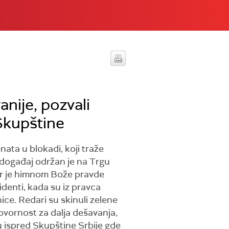
anije, pozvali
Skupštine
ata u blokadi, koji traže
 događaj održan je na Trgu
hor je himnom Bože pravde
denti, kada su iz pravca
ice. Redari su skinuli zelene
govornost za dalja dešavanja,
ou ispred Skupštine Srbije gde