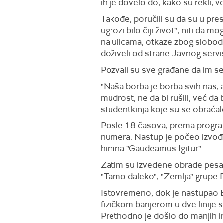
ih je dovelo do, kako su rekli, 
Takođe, poručili su da su u pres
ugrozi bilo čiji život", niti da 
na ulicama, otkaze zbog sloboda
doživeli od strane Javnog servi
Pozvali su sve građane da im se
"Naša borba je borba svih nas, 
mudrost, ne da bi rušili, već da 
studentkinja koje su se obraćale
Posle 18 časova, prema programu
numera. Nastup je počeo izvođen
himna "Gaudeamus Igitur".
Zatim su izvedene obrade pesama 
"Tamo daleko", "Zemlja" grupe EK
Istovremeno, dok je nastupao Bl
fizičkom barijerom u dve linije 
Prethodno je došlo do manjih i