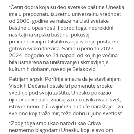
"Četiri dobra koja su deo svetske baštine Uneska
imaju prepoznatu izuzetnu univerzalnu vrednost i
od 2006. godine se nalaze na Listi svetske
baštine u opasnosti. I pored toga, neprekidni
nasrtaji na srpsku baštinu, pokušaji
preimenovanja i falsifikovanja istorije postali su
gotovo svakodnevica. Samo u periodu 2023-
2024. dogodio se 31 napad, od kojih je većina
bila usmerena na uništavanje i skrnavljenje
kulturnih dobara", naveo je Selaković.
Patrijarh srpski Porfirije smatra da je stavljanjem
Visokih Dečana i ostale tri pomenute srpske
svetinje pod svoju zaštitu, Unesko pokazao
njihov univerzalni značaj za ceo civilizovani svet,
istovremeno ih čuvajući za buduće naraštaje – za
sve one koji traže mir, teže dobru i ljube svetlost.
"Zbog toga smo i kao narod i kao Crkva
neizmerno blagodarni Unesku koji je svojom