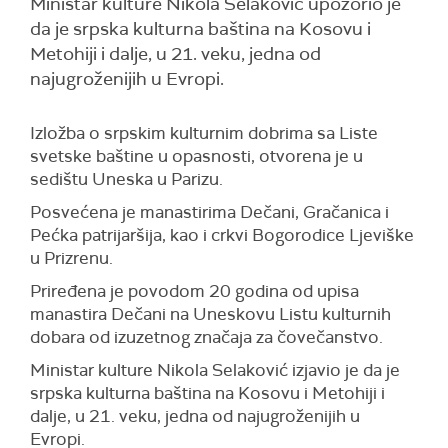
Ministar kulture Nikola Selaković upozorio je
da je srpska kulturna baština na Kosovu i
Metohiji i dalje, u 21. veku, jedna od
najugroženijih u Evropi.
Izložba o srpskim kulturnim dobrima sa Liste
svetske baštine u opasnosti, otvorena je u
sedištu Uneska u Parizu.
Posvećena je manastirima Dečani, Gračanica i
Pećka patrijaršija, kao i crkvi Bogorodice Ljeviške
u Prizrenu.
Priređena je povodom 20 godina od upisa
manastira Dečani na Uneskovu Listu kulturnih
dobara od izuzetnog značaja za čovečanstvo.
Ministar kulture Nikola Selaković izjavio je da je
srpska kulturna baština na Kosovu i Metohiji i
dalje, u 21. veku, jedna od najugroženijih u
Evropi.