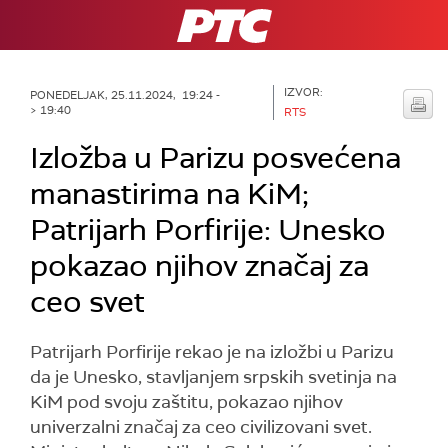
RTS
IZVOR:
PONEDELJAK, 25.11.2024, 19:24 -
> 19:40
RTS
Izložba u Parizu posvećena
manastirima na KiM;
Patrijarh Porfirije: Unesko
pokazao njihov značaj za
ceo svet
Patrijarh Porfirije rekao je na izložbi u Parizu
da je Unesko, stavljanjem srpskih svetinja na
KiM pod svoju zaštitu, pokazao njihov
univerzalni značaj za ceo civilizovani svet.