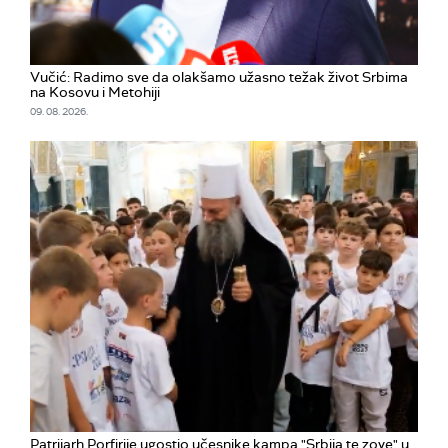
Vučić: Radimo sve da olakšamo užasno težak život Srbima
na Kosovu i Metohiji
09. 08. 2026.
Patrijarh Porfirije ugostio učesnike kampa "Srbija te zove" u