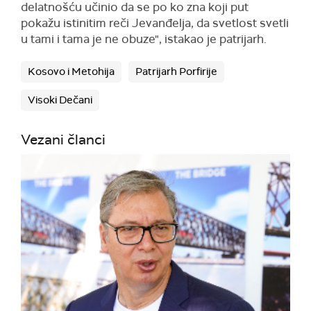
delatnošću učinio da se po ko zna koji put
pokažu istinitim reči Jevanđelja, da svetlost svetli
u tami i tama je ne obuze", istakao je patrijarh.
Kosovo i Metohija
Patrijarh Porfirije
Visoki Dečani
Vezani članci