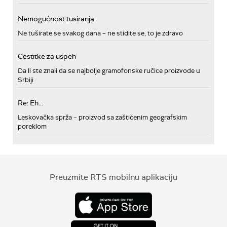
Nemogućnost tusiranja
Ne tuširate se svakog dana – ne stidite se, to je zdravo
Cestitke za uspeh
Da li ste znali da se najbolje gramofonske ručice proizvode u
Srbiji
Re: Eh...
Leskovačka sprža – proizvod sa zaštićenim geografskim
poreklom
Preuzmite RTS mobilnu aplikaciju