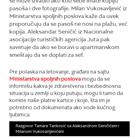
se može izvaditi ako kod sebe imate kopiju
pasoša i dve fotografije. Milan Vukosavljević iz
Ministarstva spoljnih poslova kaže da uvek
preporučuju da se pasoš ne nosi na plažu, već
kopija. Aleksandar Seničić iz Nacionalne
asocijacije turističkih agencija Juta pak
savetuje da ako se boravi u apartmanskom
smeštaju da se doplati za sef.
Pre polaska na letovanje, građani na sajtu
Ministarstva spoljnih poslova
mogu da se
informišu kakva je zdravstvena i bezbednosna
situacija u zemlji u koju putuju, mogu li tamo da
koriste naše platne kartice i koje, šta im je
potrebno od dokumenata ako vode kućnog
ljubimca.
Razgovor Tamare Tankosić sa Aleksandrom Seničićem i
Milanom Vukosavljevićem