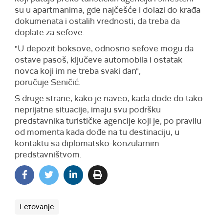
su u apartmanima, gde najčešće i dolazi do krađa
dokumenata i ostalih vrednosti, da treba da
doplate za
sefove.
"U depozit
boksove, odnosno sefove mogu da
ostave pasoš, ključeve automobila i ostatak
novca koji im ne treba svaki dan",
poručuje
Seničić.
S druge strane,
kako je naveo,
kada dođe do tako
neprijatne situacije, imaju svu podršku
predstavnika turističke agencije koji je, po pravilu
od momenta kada dođe na tu destinaciju, u
kontaktu sa diplomatsko-konzularnim
predstavništvom.
Letovanje