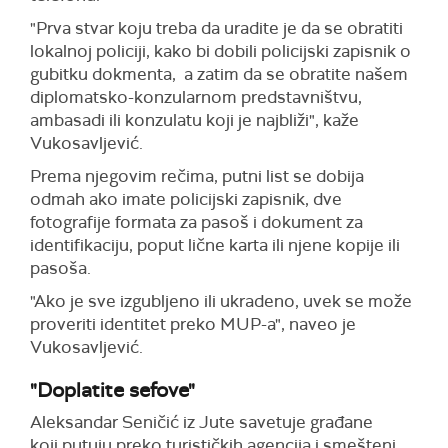
"Prva stvar koju treba da uradite je da se obratiti
lokalnoj policiji, kako bi dobili policijski zapisnik o
gubitku dokmenta, a zatim da se obratite našem
diplomatsko-konzularnom predstavništvu,
ambasadi ili konzulatu koji je najbliži",
kaže
Vukosavljević.
Prema njegovim rečima, p
utni list se dobija
odmah ako imate policijski zapisnik, dve
fotografije formata za pasoš i dokument za
identifikaciju, poput lične karta ili njene kopije ili
pasoša.
"Ako je sve izgubljeno ili ukradeno, uvek se može
proveriti identitet preko MUP-a",
naveo je
Vukosavljević.
"Doplatite sefove"
Aleksandar
S
eničić iz
Jute savetuje
građane
koji
putuju preko turističkih agencija i smešteni