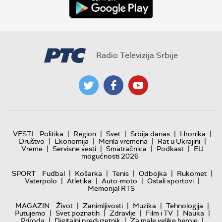
Radio Televizija Srbije
|
|
|
|
|
VESTI
Politika
Region
Svet
Srbija danas
Hronika
|
|
|
|
Društvo
Ekonomija
Merila vremena
Rat u Ukrajini
|
|
|
|
Vreme
Servisne vesti
Smatračnica
Podkast
EU
mogućnosti 2026
|
|
|
|
|
SPORT
Fudbal
Košarka
Tenis
Odbojka
Rukomet
|
|
|
|
Vaterpolo
Atletika
Auto-moto
Ostali sportovi
Memorijal RTS
|
|
|
|
MAGAZIN
Život
Zanimljivosti
Muzika
Tehnologija
|
|
|
|
|
Putujemo
Svet poznatih
Zdravlje
Film i TV
Nauka
|
|
|
Priroda
Digitalni preduzetnik
Za male velike heroje