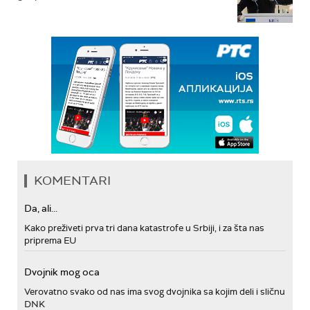
KOMENTARI
Da, ali...
Kako preživeti prva tri dana katastrofe u Srbiji, i za šta nas
priprema EU
Dvojnik mog oca
Verovatno svako od nas ima svog dvojnika sa kojim deli i sličnu
DNK