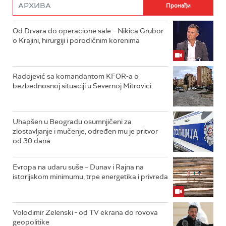
Od Drvara do operacione sale – Nikica Grubor
o Krajini, hirurgiji i porodičnim korenima
Radojević sa komandantom KFOR-a o
bezbednosnoj situaciji u Severnoj Mitrovici
Uhapšen u Beogradu osumnjičeni za
zlostavljanje i mučenje, određen mu je pritvor
od 30 dana
Evropa na udaru suše – Dunav i Rajna na
istorijskom minimumu, trpe energetika i privreda
Volodimir Zelenski - od TV ekrana do rovova
geopolitike