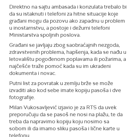
Direktno na sajtu ambasada i konzulata trebalo bi
da su istaknuti i telefoni za hitne situacije koje
građani mogu da pozovu ako zapadnu u problem
u inostarnstvu, a postoje i dežurni telefoni
Ministarstva spoljnih poslova.
Građani se javljaju zbog saobraćajnih nezgoda,
zdravstvenih problema, hapšenja, kada se nađu u
letovalištu pogođenom poplavama ili požarima, a
najčešće traže pomoć kada su im ukradeni
dokumenta i novac.
Putni list za povratak u zemlju brže se može
izvaditi ako kod sebe imate kopiju pasoša i dve
fotografije.
Milan
V
u
kosavljević izjavio je za RTS
da
uvek
preporučuj
u
da se pasoš ne nosi na plažu, te
da
treba
da napravimo kopij
u koju nosimo sa
sobom
ili da imamo sliku pasoša
i lične karte
u
telefonu.