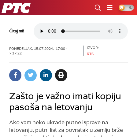
RTS
Čitaj mi!
IZVOR:
PONEDELJAK, 15.07.2024, 17:00 -
> 17:22
RTS
Zašto je važno imati kopiju
pasoša na letovanju
Ako vam neko ukrade putne isprave na
letovanju, putni list za povratak u zemlju brže