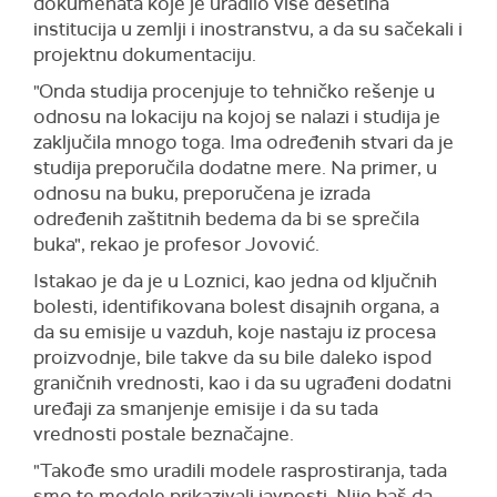
dokumenata koje je uradilo više desetina
institucija u zemlji i inostranstvu, a da su sačekali i
projektnu dokumentaciju.
"Onda studija procenjuje to tehničko rešenje u
odnosu na lokaciju na kojoj se nalazi i studija je
zaključila mnogo toga. Ima određenih stvari da je
studija preporučila dodatne mere. Na primer, u
odnosu na buku, preporučena je izrada
određenih zaštitnih bedema da bi se sprečila
buka", rekao je profesor Jovović.
Istakao je da je u Loznici, kao jedna od ključnih
bolesti, identifikovana bolest disajnih organa, a
da su emisije u vazduh, koje nastaju iz procesa
proizvodnje, bile takve da su bile daleko ispod
graničnih vrednosti, kao i da su ugrađeni dodatni
uređaji za smanjenje emisije i da su tada
vrednosti postale beznačajne.
"Takođe smo uradili modele rasprostiranja, tada
smo te modele prikazivali javnosti. Nije baš da