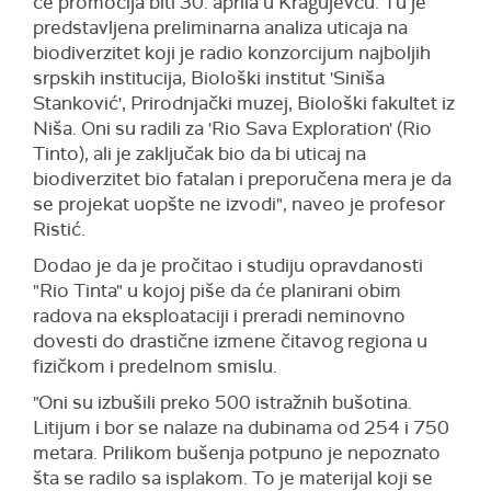
će promocija biti 30. aprila u Kragujevcu. Tu je
predstavljena preliminarna analiza uticaja na
biodiverzitet koji je radio konzorcijum najboljih
srpskih institucija, Biološki institut 'Siniša
Stanković', Prirodnjački muzej, Biološki fakultet iz
Niša. Oni su radili za 'Rio Sava Exploration' (Rio
Tinto), ali je zaključak bio da bi uticaj na
biodiverzitet bio fatalan i preporučena mera je da
se projekat uopšte ne izvodi", naveo je profesor
Ristić.
Dodao je da je pročitao i studiju opravdanosti
"Rio Tinta" u kojoj piše da će planirani obim
radova na eksploataciji i preradi neminovno
dovesti do drastične izmene čitavog regiona u
fizičkom i predelnom smislu.
"Oni su izbušili preko 500 istražnih bušotina.
Litijum i bor se nalaze na dubinama od 254 i 750
metara. Prilikom bušenja potpuno je nepoznato
šta se radilo sa isplakom. To je materijal koji se