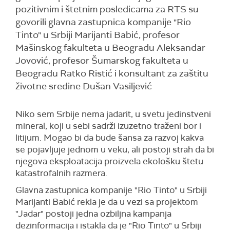
pozitivnim i štetnim posledicama za RTS su
govorili glavna zastupnica kompanije "Rio
Tinto" u Srbiji Marijanti Babić, profesor
Mašinskog fakulteta u Beogradu Aleksandar
Jovović, profesor Šumarskog fakulteta u
Beogradu Ratko Ristić i konsultant za zaštitu
životne sredine Dušan Vasiljević
Niko sem Srbije nema jadarit, u svetu jedinstveni
mineral, koji u sebi sadrži izuzetno traženi bor i
litijum. Mogao bi da bude šansa za razvoj kakva
se pojavljuje jednom u veku, ali postoji strah da bi
njegova eksploatacija proizvela ekološku štetu
katastrofalnih razmera.
Glavna zastupnica kompanije "Rio Tinto" u Srbiji
Marijanti Babić rekla je da u vezi sa projektom
"Jadar" postoji jedna ozbiljna kampanja
dezinformacija i istakla da je "Rio Tinto" u Srbiji