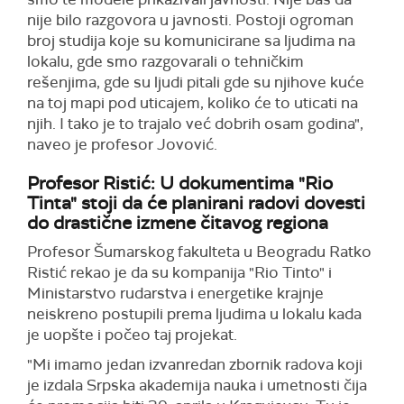
nije bilo razgovora u javnosti. Postoji ogroman
broj studija koje su komunicirane sa ljudima na
lokalu, gde smo razgovarali o tehničkim
rešenjima, gde su ljudi pitali gde su njihove kuće
na toj mapi pod uticajem, koliko će to uticati na
njih. I tako je to trajalo već dobrih osam godina",
naveo je profesor Jovović.
Profesor Ristić: U dokumentima "Rio
Tinta" stoji da će planirani radovi dovesti
do drastične izmene čitavog regiona
Profesor Šumarskog fakulteta u Beogradu Ratko
Ristić rekao je da su kompanija "Rio Tinto" i
Ministarstvo rudarstva i energetike krajnje
neiskreno postupili prema ljudima u lokalu kada
je uopšte i počeo taj projekat.
"Mi imamo jedan izvanredan zbornik radova koji
je izdala Srpska akademija nauka i umetnosti čija