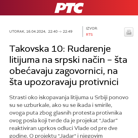
RTS
IZVOR:
UTORAK, 16.04.2024, 22:40 -> 22:49
RTS
Takovska 10: Rudarenje
litijuma na srpski način – šta
obećavaju zagovornici, na
šta upozoravaju protivnici
Strasti oko iskopavanja litijuma u Srbiji ponovo
su se uzburkale, ako su se ikada i smirile,
ovoga puta zbog glasnih protesta protivnika
ovog posla koji tvrde da je projekat "Jadar“
reaktiviran uprkos odluci Vlade od pre dve
godine. O projektu "Jadar" i njegovim