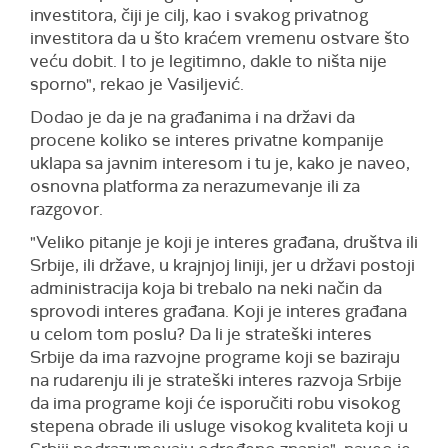
investitora, čiji je cilj, kao i svakog privatnog
investitora da u što kraćem vremenu ostvare što
veću dobit. I to je legitimno, dakle to ništa nije
sporno", rekao je Vasiljević.
Dodao je da je na građanima i na državi da
procene koliko se interes privatne kompanije
uklapa sa javnim interesom i tu je, kako je naveo,
osnovna platforma za nerazumevanje ili za
razgovor.
"Veliko pitanje je koji je interes građana, društva ili
Srbije, ili države, u krajnjoj liniji, jer u državi postoji
administracija koja bi trebalo na neki način da
sprovodi interes građana. Koji je interes građana
u celom tom poslu? Da li je strateški interes
Srbije da ima razvojne programe koji se baziraju
na rudarenju ili je strateški interes razvoja Srbije
da ima programe koji će isporučiti robu visokog
stepena obrade ili usluge visokog kvaliteta koji u