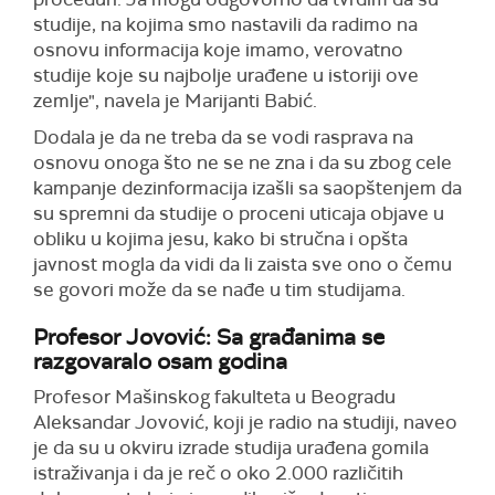
studije, na kojima smo nastavili da radimo na
osnovu informacija koje imamo, verovatno
studije koje su najbolje urađene u istoriji ove
zemlje", navela je Marijanti Babić.
Dodala je da ne treba da se vodi rasprava na
osnovu onoga što ne se ne zna i da su zbog cele
kampanje dezinformacija izašli sa saopštenjem da
su spremni da studije o proceni uticaja objave u
obliku u kojima jesu, kako bi stručna i opšta
javnost mogla da vidi da li zaista sve ono o čemu
se govori može da se nađe u tim studijama.
Profesor Jovović: Sa građanima se
razgovaralo osam godina
Profesor Mašinskog fakulteta u Beogradu
Aleksandar Jovović, koji je radio na studiji, naveo
je da su u okviru izrade studija urađena gomila
istraživanja i da je reč o oko 2.000 različitih