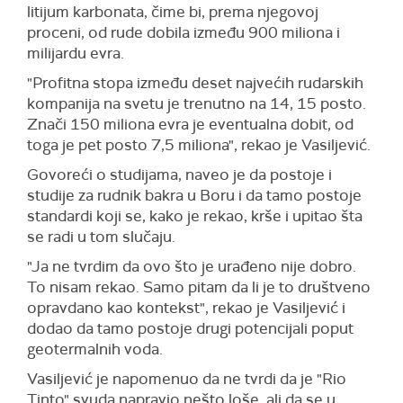
litijum karbonata, čime bi, prema njegovoj
proceni, od rude dobila između 900 miliona i
milijardu evra.
"Profitna stopa između deset najvećih rudarskih
kompanija na svetu je trenutno na 14, 15 posto.
Znači 150 miliona evra je eventualna dobit, od
toga je pet posto 7,5 miliona", rekao je Vasiljević.
Govoreći o studijama, naveo je da postoje i
studije za rudnik bakra u Boru i da tamo postoje
standardi koji se, kako je rekao, krše i upitao šta
se radi u tom slučaju.
"Ja ne tvrdim da ovo što je urađeno nije dobro.
To nisam rekao. Samo pitam da li je to društveno
opravdano kao kontekst", rekao je Vasiljević i
dodao da tamo postoje drugi potencijali poput
geotermalnih voda.
Vasiljević je napomenuo da ne tvrdi da je "Rio
Tinto" svuda napravio nešto loše, ali da se u