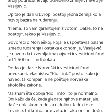
Srbiji podrazumevaju određeno znanje", naveo je
Vasiljević.
Upitao je da li u Evropi postoji jedna zemlja koja
razvoj bazira na rudarenju.
"Nema. To vam garantujem životom. Dakle, to ne
postoji", rekao je Vasiljević.
Govoreći o Norveškoj, koja je uspostavila balans
između rudarenja i ostatka ekonomije, Vasiljević
je naveo da ta zemlja ima najveći investicioni fond
od 1.600 milijardi dolara.
Dodao je da se Norveški investicioni fond
povukao iz vlasništva "Rio Tinta" pošto, kako je
naveo, ta kompanija ne poštuje norveške
ekološke zakone.
"Ja znam šta dobija 'Rio Tinto' i to je normalno.
Oni kažu da će, kada gledate njihove materijale,
da će dolaskom rudnika u dolinu Jadra i oko
Loznice, taj kraj da procveta, jer ako oni ne dođu,