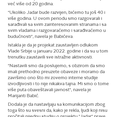
već više od 20 godina.
"Ukoliko Jadar bude razvijen, bićemo tu još 40 i
više godina. U ovom periodu smo razgovarali i
sarađivali sa svim zainteresovanim stranama i sa
svim vladama i razgovaraćemo i sarađivaćemo u
budućnosti", navela je Babićeva.
Istakla je da je projekat zaustavljen odlukom
Vlade Srbije u januaru 2022. godine i da su u tom
trenutku zaustavili sve istražne aktivnosti.
"Nastavili smo da poslujemo, s obzirom da smo
imali prethodno preuzete obaveze i moramo da
završimo ono što mi zovemo interne studije
izvodljivosti i to nije nikakva tajna. Mi smo o tome
više puta obaveštavali javnost", navela je
Marijanti Babić.
Dodala je da nastavljaju sa komunikacijom zbog
toga što su svesni da, kako je rekla, ljudi koji nisu
pročitali nijednu studiju o projektu "Jadar" prave