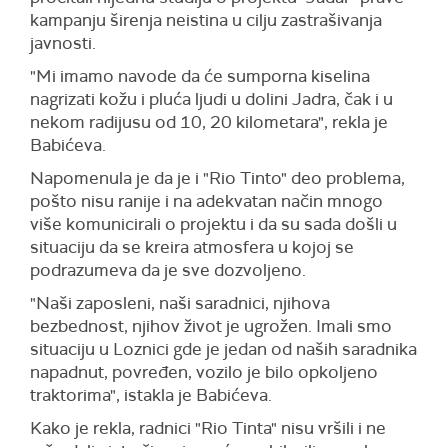
kampanju širenja neistina u cilju zastrašivanja
javnosti.
"Mi imamo navode da će sumporna kiselina
nagrizati kožu i pluća ljudi u dolini Jadra, čak i u
nekom radijusu od 10, 20 kilometara", rekla je
Babićeva.
Napomenula je da je i "Rio Tinto" deo problema,
pošto nisu ranije i na adekvatan način mnogo
više komunicirali o projektu i da su sada došli u
situaciju da se kreira atmosfera u kojoj se
podrazumeva da je sve dozvoljeno.
"Naši zaposleni, naši saradnici, njihova
bezbednost, njihov život je ugrožen. Imali smo
situaciju u Loznici gde je jedan od naših saradnika
napadnut, povređen, vozilo je bilo opkoljeno
traktorima", istakla je Babićeva.
Kako je rekla, radnici "Rio Tinta" nisu vršili i ne