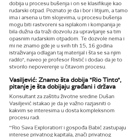
dobija u procesu bušenja i on se klasifikuje kao
rudarski otpad. Poznato je da i bor i litijum, a tamo
ima i arsena u tim slojevima, u procesu bušenja
mogu biti rastvoreni sa isplakom i kompanija je
bila dužna da traži dozvolu za upravljanje sa tim
opasnim rudarskim otpadom. Te dozvole nema i
mi ne znamo gde je u svih tih 15, 16 godina
istraživanja odlagan taj materijal i šta se sa njim
radilo", naveo je profesor Ristić i dodao da je to
stvorilo nepoverenje u čitavom procesu.
Vasiljević: Znamo šta dobija "Rio Tinto",
pitanje je šta dobijaju građani i država
Konsultant za zaštitu životne sredine Dušan
Vasiljević istakao je da je važno razjasniti o
kakvim se interesima u dosta kompleksnom
procesu radi.
"'Rio Sava Exploration' i gospođa Babić zastupaju
interese privatnog kapitala, znači privatnog