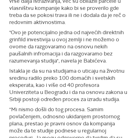
vrše dalja istraživanja, već su obilazili parcele u
vlasništvu kompanije kako bi se proverilo gde
treba da se pokosi trava ili ne i dodala da je reč o
redovnim aktivnostima.
"Ovo je potencijalno jedna od najvećih direktnih
grinfild investivija u ovoj zemlji i ne možemo o
ovome da razgovaramo na osnovu nekih
paušalnih infromacija i da razgovaramo bez
razumevanja studija", navela je Babićeva.
Istakla je da su na studijama o uticaju na životnu
sredinu radilo preko 100 domaćih i svetskih
eksperata, kao i više od 40 profesora
Univerziteta u Beogradu i da na osnovu zakona u
Srbiji postoji određen proces za izradu studija.
"Mi nismo došli do tog procesa. Samim
povlačenjem, odnosno ukidanjem prostornog
plana, prestao je pravni osnov da kompanija
može da te studije podnese u regularnoj
proceduri. Ja mogu odgovorno da tvrdim da su