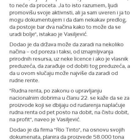
to neće da proceta. Ja to isto razumem, ljudi
promovišu svoje aktivnsti, ali ja sam uveren i ja to
mogu dokumentujem i da dam nekakav predlog,
da postoje bar dva načina kako to može da se
uradi bolje", istakao je Vasiljević.
Dodao je da država može da zaradi na nekoliko
načina – od poreza i taksi, od iznajmljivanja
prirodnih resursa, uz neke licence i ako je vlasnik
preduzeća, da zarađuje od dobiti tog preduzeća, a
da u ovom slučaju može najviše da zaradi od
rudne rente.
"Rudna renta, po zakonu o upravljanju
nacionalnim dobrima u članu 22. se kaže da se za
proizvode koji se dbijaju od rudarenja naplaćuje
rudna renta od pet posto na dobit, na čistu dobit,
na profit", naveo je Vasiljević.
Dodao je da firma "Rio Tinto", na osnovu svojih
dokumenata, planira da proizvede 58.000 tona