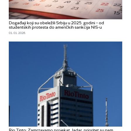
Događaji koji su obeležili Srbiju u 2025. godini – od
studentskih protesta do američkih sankcija NIS-u
01. 01. 2026.
Rio Tinto: Zamrzavamo projekat Jadar, prioritet su nam