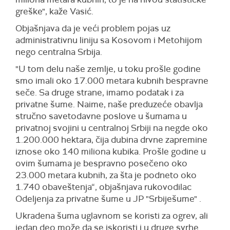
greške", kaže Vasić.
Objašnjava da je veći problem pojas uz
administrativnu liniju sa Kosovom i Metohijom
nego centralna Srbija.
"U tom delu naše zemlje, u toku prošle godine
smo imali oko 17.000 metara kubnih bespravne
seče. Sa druge strane, imamo podatak i za
privatne šume. Naime, naše preduzeće obavlja
stručno savetodavne poslove u šumama u
privatnoj svojini u centralnoj Srbiji na negde oko
1.200.000 hektara, čija dubina drvne zapremine
iznose oko 140 miliona kubika. Prošle godine u
ovim šumama je bespravno posečeno oko
23.000 metara kubnih, za šta je podneto oko
1.740 obaveštenja“, objašnjava rukovodilac
Odeljenja za privatne šume u JP "Srbiješume" .
Ukradena šuma uglavnom se koristi za ogrev, ali
jedan deo može da se iskoristi i u druge svrhe.