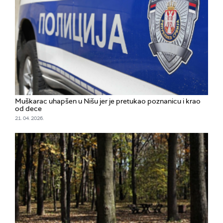
Muškarac uhapšen u Nišu jer je pretukao poznanicu i krao
od dece
21. 04. 2026.