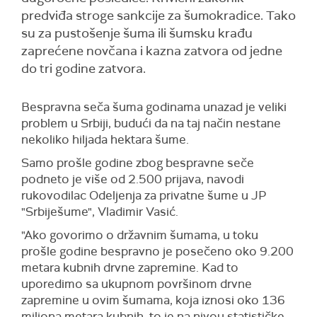
predviđa stroge sankcije za šumokradice. Tako
su za pustošenje šuma ili šumsku krađu
zaprećene novčana i kazna zatvora od jedne
do tri godine zatvora.
Bespravna seča šuma godinama unazad je veliki
problem u Srbiji, budući da na taj način nestane
nekoliko hiljada hektara šume.
Samo prošle godine zbog bespravne seče
podneto je više od 2.500 prijava, navodi
rukovodilac Odeljenja za privatne šume u JP
"Srbiješume", Vladimir Vasić.
"Ako govorimo o državnim šumama, u toku
prošle godine bespravno je posečeno oko 9.200
metara kubnih drvne zapremine. Kad to
uporedimo sa ukupnom površinom drvne
zapremine u ovim šumama, koja iznosi oko 136
miliona metara kubnih, to je na nivou statističke