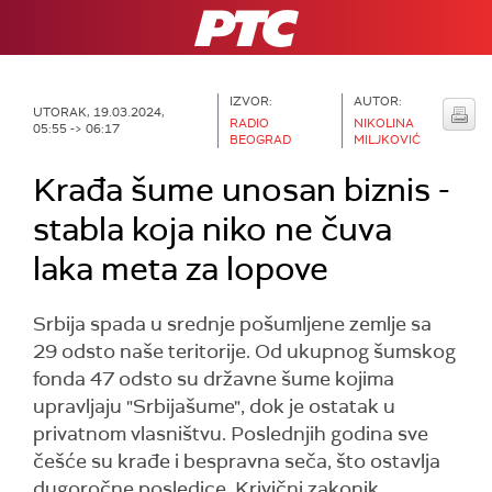
RTS
IZVOR:
AUTOR:
UTORAK, 19.03.2024,
RADIO
NIKOLINA
05:55 -> 06:17
BEOGRAD
MILJKOVIĆ
Krađa šume unosan biznis -
stabla koja niko ne čuva
laka meta za lopove
Srbija spada u srednje pošumljene zemlje sa
29 odsto naše teritorije. Od ukupnog šumskog
fonda 47 odsto su državne šume kojima
upravljaju "Srbijašume", dok je ostatak u
privatnom vlasništvu. Poslednjih godina sve
češće su krađe i bespravna seča, što ostavlja
dugoročne posledice. Krivični zakonik