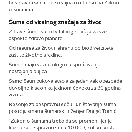
bespravna seča i prekršajna u odnosu na Zakon
o šumama.
Šume od vitalnog značaja za život
Zdrave šume su od vitalnog značaja za sve
aspekte zdrave planete.
Od resursa za život i ishranu do biodiverziteta i
zaštite životne sredine.
Šume imaju važnu ulogu i u sprečavanju
nastajanja bujica.
Samo četiri bukova stabla za jedan vek obezbede
dovoljno kiseonika jednom čoveku za 80 godina
života.
Rešenje za bespravnu seču i uništavanje šuma
postoji, smatra šumarski inženjer Dragić Tomić.
"Zakon o šumama treba da se promeni, jer je
kazna za bespravnu seču 10.000, koliko košta