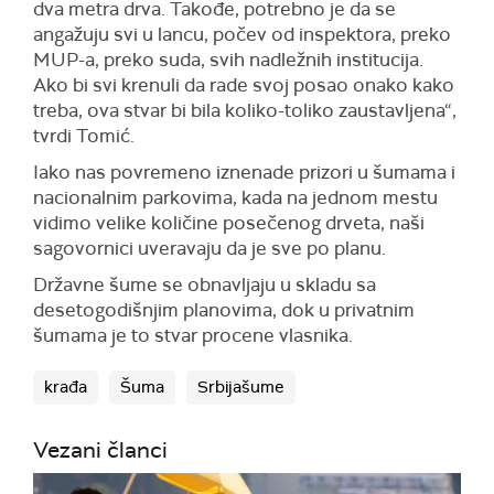
dva metra drva. Takođe, potrebno je da se
angažuju svi u lancu, počev od inspektora, preko
MUP-a, preko suda, svih nadležnih institucija.
Ako bi svi krenuli da rade svoj posao onako kako
treba, ova stvar bi bila koliko-toliko zaustavljena“,
tvrdi Tomić.
Iako nas povremeno iznenade prizori u šumama i
nacionalnim parkovima, kada na jednom mestu
vidimo velike količine posečenog drveta, naši
sagovornici uveravaju da je sve po planu.
Državne šume se obnavljaju u skladu sa
desetogodišnjim planovima, dok u privatnim
šumama je to stvar procene vlasnika.
krađa
Šuma
Srbijašume
Vezani članci