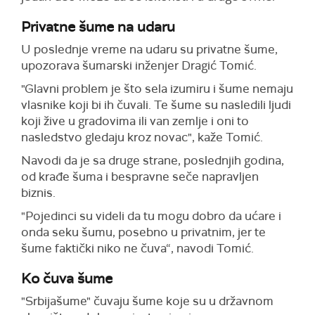
Privatne šume na udaru
U poslednje vreme na udaru su privatne šume,
upozorava šumarski inženjer Dragić Tomić.
"Glavni problem je što sela izumiru i šume nemaju
vlasnike koji bi ih čuvali. Te šume su nasledili ljudi
koji žive u gradovima ili van zemlje i oni to
nasledstvo gledaju kroz novac", kaže Tomić.
Navodi da je sa druge strane, poslednjih godina,
od krađe šuma i bespravne seče napravljen
biznis.
"Pojedinci su videli da tu mogu dobro da ućare i
onda seku šumu, posebno u privatnim, jer te
šume faktički niko ne čuva“, navodi Tomić.
Ko čuva šume
"Srbijašume" čuvaju šume koje su u državnom