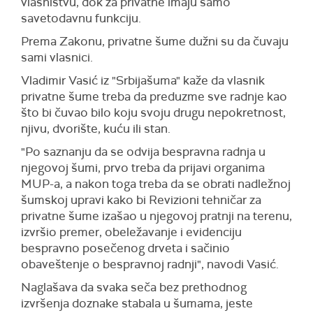
vlasništvu, dok za privatne imaju samo
savetodavnu funkciju.
Prema Zakonu, privatne šume dužni su da čuvaju
sami vlasnici.
Vladimir Vasić iz "Srbijašuma" kaže da vlasnik
privatne šume treba da preduzme sve radnje kao
što bi čuvao bilo koju svoju drugu nepokretnost,
njivu, dvorište, kuću ili stan.
"Po saznanju da se odvija bespravna radnja u
njegovoj šumi, prvo treba da prijavi organima
MUP-a, a nakon toga treba da se obrati nadležnoj
šumskoj upravi kako bi Revizioni tehničar za
privatne šume izašao u njegovoj pratnji na terenu,
izvršio premer, obeležavanje i evidenciju
bespravno posečenog drveta i sačinio
obaveštenje o bespravnoj radnji", navodi Vasić.
Naglašava da svaka seča bez prethodnog
izvršenja doznake stabala u šumama, jeste