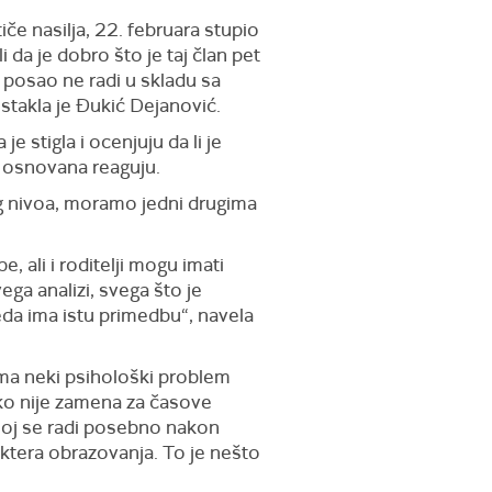
iče nasilja, 22. februara stupio
da je dobro što je taj član pet
 posao ne radi u skladu sa
istakla je Đukić Dejanović.
 je stigla i ocenjuju da li je
e osnovana reaguju.
g nivoa, moramo jedni drugima
, ali i roditelji mogu imati
ga analizi, svega što je
eda ima istu primedbu“,
navela
ima neki psihološki problem
ko nije zamena za časove
ojoj se radi posebno nakon
h aktera obrazovanja.
T
o je nešto