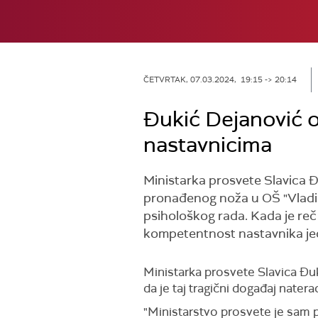
ČETVRTAK, 07.03.2024, 19:15 -> 20:14
Đukić Dejanović o 
nastavnicima
Ministarka prosvete Slavica Đu
pronađenog noža u OŠ "Vladis
psihološkog rada. Kada je reč 
kompetentnost nastavnika jedn
Ministarka prosvete Slavica Đu
da je taj tragični događaj nater
"M
inistarstvo prosvete je sam 