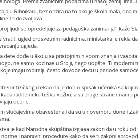
 psihologa. Prema zvaničnim podacima u našoj zemlji ima 
aja u Ribnikaru, b
ez obzira
na to ako je škola mala, ona
mo
dine to dozvoljava.
roj ljudi se opredeljuje za pedagoška zanimanja“,
kaže Sl
 vratiti ugled prosvetnim radnicima, ministarka je rekla da
raćanju ugleda.
da dete dođe
u školu
sa pristojnim nivo
om
znanja i vaspit
nogo, ne samo kod nas u Srbiji,
nego
uopšte. Ti moderni tr
je imaju roditelji, često dovode decu u periode samoće k
fesor fizičkog i rekao da je dobio spisak učenika sa kojim
 kada radite neku tešku vežbu,
a s
a druge strane
imamo p
vljaju ocene.
vim slučajevima obaveštena i da su
u novembru doneli
Z
ak
ama.
rstva je kad
N
arodna skupština izglasa zakon da u roku od
 norme i napraviti procedure kako da se ti zakoni sprovod