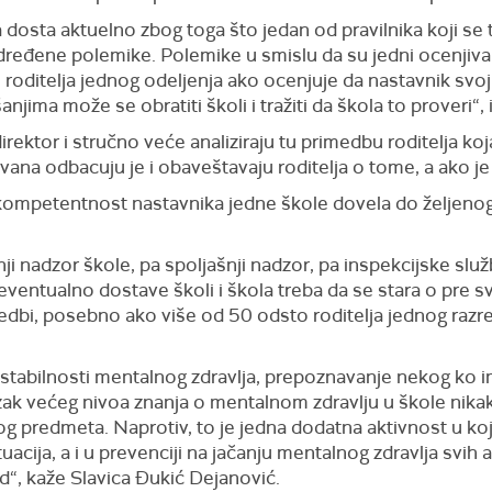
a dosta aktuelno zbog toga što jedan od pravilnika koji se t
dređene polemike. Polemike u smislu da su jedni ocenjivali 
o
roditelja jednog odeljenja ako ocenjuje da nastavnik svoj
njima može se obratiti školi i tražiti da škola to proveri“,
irektor i stručno veće analiziraju tu primedbu roditelj
a
koja
ovana odbacuju
je
i obaveštavaju roditelja o tome,
a ako j
 kompetentnost nastavnika jedne škole dovela do željeno
i nadzor škole, pa spoljašnji nadzor, pa inspekcijske službe
ntualno dostave školi i škola treba da se stara o pre sve
medbi, posebno ako više od 50
odsto
roditelja jednog razr
 stabilnosti mentalnog zdravlja, prepoznavanje nekog ko 
zak većeg nivoa znanja o mentalnom zdravlju u škole nika
 kog predmeta. Naprotiv, to je jedna dodatna aktivnost u k
ituacija, a i u prevenciji na jačanju mentalnog zdravlja svi
ed“,
kaže Slavica Đukić Dejanović.