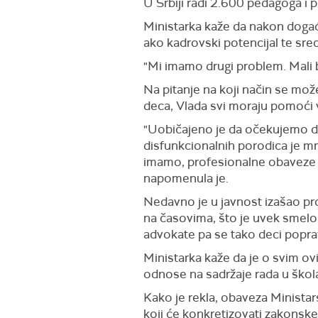
U Srbiji radi 2.600 pedagoga i
Ministarka kaže da nakon događ
ako kadrovski potencijal te sre
"Mi imamo drugi problem. Mali b
Na pitanje na koji način se može
deca,
Vlada svi
mora
ju
pomoći v
"U
običajeno je da očekujemo 
disfunkcionalnih porodica je m
imamo, profesionalne obaveze ko
napomenula je.
Nedavno
je
u javnost izašao pro
na časovima, što je uvek smelo
advokate pa se tako
deci
popra
Ministarka kaže da je o svim o
odnose na sadržaje rada
u škol
Kako je rekla, o
baveza
M
inista
koji će konkretizovati zakonske