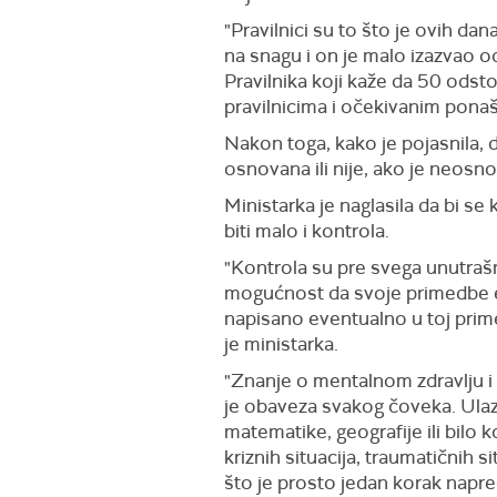
"Pravilnici su to što je ovih dan
na snagu i on je malo izazvao o
P
ravilnika koji kaže da 50
odst
pravilnicima i očekivanim ponaša
Nakon toga, ka
ko je pojasnila,
d
osnovana ili nije,
a
ko je neosn
Ministarka je naglasila d
a bi se
biti malo i kontrola.
"Kontrola su pre svega unutrašnj
mogućnost da svoje primedbe eve
napisano eventualno u toj pri
je ministarka.
"Znanje o mentalnom zdravlju i
je
obaveza svakog čoveka.
U
la
matematike, geografije ili bilo
kriznih situacija, traumatičnih s
što je prosto jedan korak napr