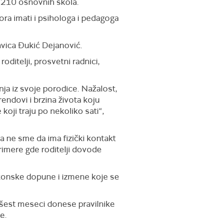
3.210 osnovnih škola.
ra imati i psihologa i pedagoga
avica Đukić Dejanović.
roditelji, prosvetni radnici,
anja
iz
svoje porodice. Nažalost,
endovi i brzina života koju
oji traju po nekoliko sati“,
a ne sme da ima fizički kontakt
rimere gde
roditelji dovode
onske dopune i izmene koje se
 šest meseci donese pravilnike
e.