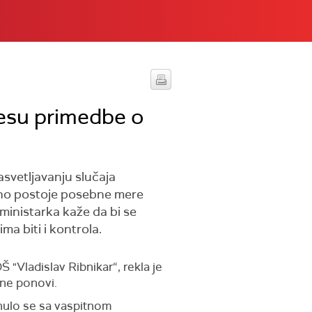
znesu primedbe o
asvetljavanju slučaja
utno postoje posebne mere
 ministarka kaže da bi se
a biti i kontrola.
Š "Vladislav Ribnikar“,
rekla je
 ne ponovi.
n
ulo
se
sa vaspitnom