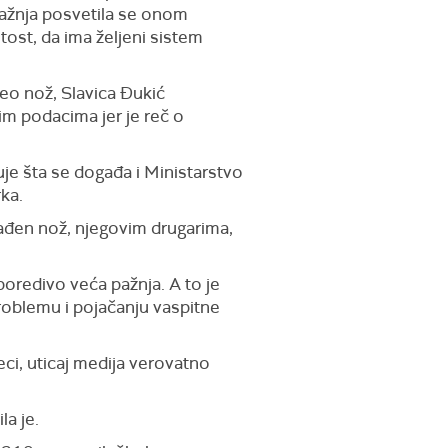
ažnja posveti
la se
onom
itost, da ima željeni sistem
neo nož, Slavica Đukić
ivim podacima
jer je reč o
je šta se događa i
M
inistarstvo
ka.
ađen nož, njegovi
m
drugari
ma
,
poredivo veća pažnja. A to je
 problemu
i
pojača
nju
vaspitne
ci, uticaj medij
a
verovatno
la je.