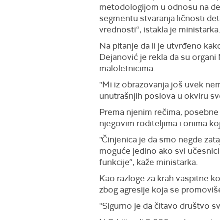
metodologijom u odnosu na de
segmentu stvaranja ličnosti det
vrednosti“,
istakla je ministarka
Na pitanje da li je utvrđeno ka
Dejanović je rekla da su
organi
maloletnicima.
"Mi iz obrazovanja još uvek ne
unutrašnjih poslova u okviru sv
Prema njenim rečima, posebne 
njegovi
m
roditelji
ma i onima
koj
"Č
injenica
je
da smo negde zataji
moguće jedino ako svi učesnici u
funkcije“,
kaže ministarka.
Kao razloge za krah vaspitne 
zbog agresije koja se promoviše 
"S
igurno
je
da čitavo društvo sv