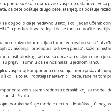
cu, pošto su škole obrazovno-vaspitne ustanove.
V
eća p
eta, da
dete
poštuje drugo dete, starij
eg
, da poštuje različ
.
ko se dogodilo da je nedavno u istoj školi jedan učenik do
 MUP-
a
preduzeli sve radnje
i da se
radi o naročito osetlj
mamo nikakvu informaciju o tome. Verovatno se još utvrđu
ojih ovlašćenja i procedura radi svoj posao“,
kaže ministar
mere psihološkog rada su sa d
ečak
om
u čijem rancu je n
i su prijavili sumnju da se nož nalazi u jednom rancu.
li u vaspitnoj komponenti i da se njoj mora pridavati neu
 školi, a to su i roditelji i nastavnici i deca, rade na tom
komponente vidi
sistem vrednosti odraslih koji su modeli de
kao stil života.
ojim porukama šalje modele deci za identifikaciju“,
naglasi