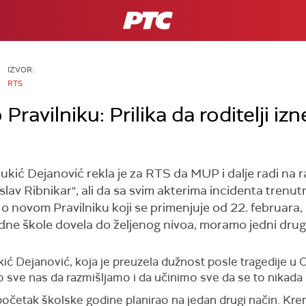
RTS
IZVOR:
RTS
Pravilniku: Prilika da roditelji i
kić Dejanović rekla je za RTS da MUP i dalje radi na r
lav Ribnikar", ali da sa svim akterima incidenta tren
o novom Pravilniku koji se primenjuje od 22. februara,
e škole dovela do željenog nivoa, moramo jedni drugim
kić Dejanović,
koja je preuzela dužnost posle tragedije u O
ao sve nas d
a razmišljamo
i da učinimo sve
da se to nikada
početak školske godine planirao na jedan drugi način.
K
re