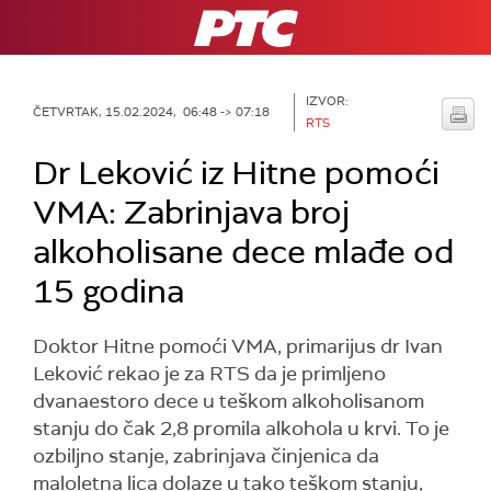
RTS
IZVOR:
ČETVRTAK, 15.02.2024, 06:48 -> 07:18
RTS
Dr Leković iz Hitne pomoći
VMA: Zabrinjava broj
alkoholisane dece mlađe od
15 godina
Doktor Hitne pomoći VMA, primarijus dr Ivan
Leković rekao je za RTS da je primljeno
dvanaestoro dece u teškom alkoholisanom
stanju do čak 2,8 promila alkohola u krvi. To je
ozbiljno stanje, zabrinjava činjenica da
maloletna lica dolaze u tako teškom stanju,