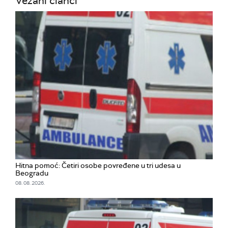
Vezani članci
Hitna pomoć: Četiri osobe povređene u tri udesa u
Beogradu
08. 08. 2026.