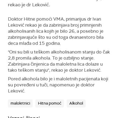
rekao je dr Leković.
Doktor Hitne pomoći VMA, primarijus dr Ivan
Leković rekao je da zabrinjava broj primnjenih
alkoholisanih lica kojih je bilo 26, a posebno je
zabrinjavajuće što su od toga dvanaestoro bila
deca mlađa od 15 godina.
"Oni su bili u teškom alkoholisanom stanju do čak
2,8 promila alkohola. To je ozbiljno stanje.
Zabrinjava činjenica da maloletna lica dolaze u
tako teškom stanju", rekao je doktor Leković.
Pored alkohola bilo je i maloletnih pacijenata koji
su povređeni u tuči, napomenuo je doktor
Leković.
maloletnici
Hitna pomoć
Alkohol