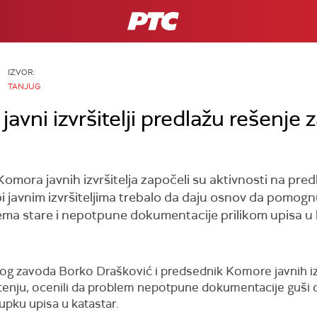
RTS
IZVOR:
TANJUG
javni izvršitelji predlažu rešenje
Komora javnih izvršitelja započeli su aktivnosti na pr
bi javnim izvršiteljima trebalo da daju osnov da pomog
ma stare i nepotpune dokumentacije prilikom upisa u ka
g zavoda Borko Drašković i predsednik Komore javnih izv
enju, ocenili da problem nepotpune dokumentacije guši ce
upku upisa u katastar.