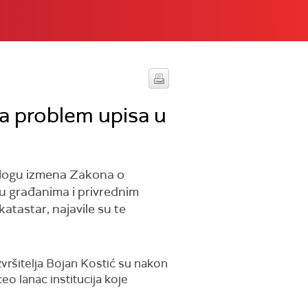
 za problem upisa u
edlogu izmena Zakona o
nu građanima i privrednim
tastar, najavile su te
ršitelja Bojan Kostić su nakon
o lanac institucija koje