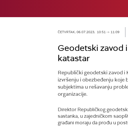
ČETVRTAK, 06.07.2023, 10:51 -> 11:09
Geodetski zavod i 
katastar
Republički geodetski zavod i 
izvršenju i obezbeđenju koje 
subjektima u rešavanju proble
organizacije.
Direktor Republičkog geodetsko
sastanka, u zajedničkom saopšt
građani moraju da prođu u post