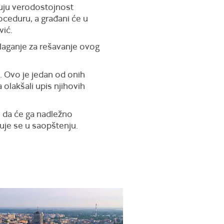
uju verodostojnost
ceduru, a građani će u
vić.
olaganje za rešavanje ovog
. Ovo je jedan od onih
olakšali upis njihovih
e da će ga nadležno
čuje se u saopštenju.