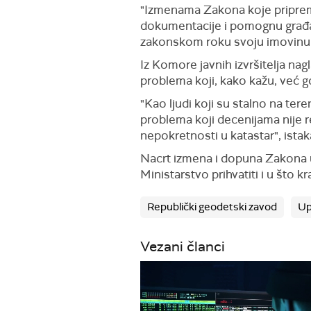
"Izmenama Zakona koje pripre
dokumentacije i pomognu građan
zakonskom roku svoju imovinu m
Iz Komore javnih izvršitelja na
problema koji, kako kažu, već 
"Kao ljudi koji su stalno na te
problema koji decenijama nije r
nepokretnosti u katastar", istak
Nacrt izmena i dopuna Zakona u
Ministarstvo prihvatiti i u što 
Republički geodetski zavod
Up
Vezani članci