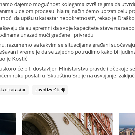
mamo dajemo mogućnost kolegama izvršiteljima da utvrđ
ima u celom procesu. Na taj način ćemo ubrzati celu pro
oći da upišu u katastar nepokretnosti", rekao je Draško
glašavaju da su spremni da svoje kapacitete stave na rasp
godinama unazad muči građane i privredu.
renu, razumemo sa kakvim se situacijama građani suočavaju
ešavan i vreme je da se zajedno potrudimo kako bi ljudima 
ao je Kostić.
skoro će biti dostavljen Ministarstvu pravde i očekuje s
kraćem roku poslati u Skupštinu Srbije na usvajanje, zaklju
is u katastar
Javni izvršitelji