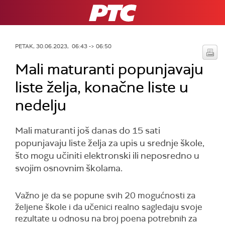
RTS
PETAK, 30.06.2023, 06:43 -> 06:50
Mali maturanti popunjavaju
liste želja, konačne liste u
nedelju
Mali maturanti još danas do 15 sati
popunjavaju liste želja za upis u srednje škole,
što mogu učiniti elektronski ili neposredno u
svojim osnovnim školama.
Važno je da se popune svih 20 mogućnosti za
željene škole i da učenici realno sagledaju svoje
rezultate u odnosu na broj poena potrebnih za