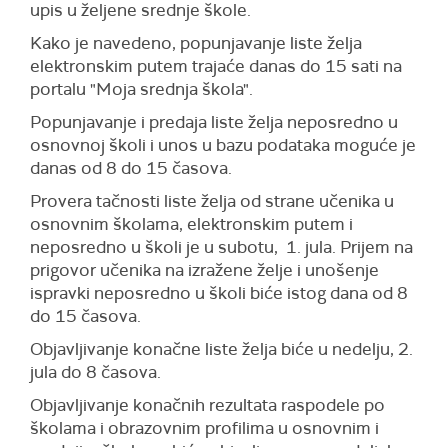
upis u željene srednje škole.
Kako je navedeno, popunjavanje liste želja
elektronskim putem trajaće danas do 15 sati na
portalu "Moja srednja škola".
Popunjavanje i predaja liste želja neposredno u
osnovnoj školi i unos u bazu podataka moguće je
danas od 8 do 15 časova.
Provera tačnosti liste želja od strane učenika u
osnovnim školama, elektronskim putem i
neposredno u školi je u subotu, 1. jula. Prijem na
prigovor učenika na izražene želje i unošenje
ispravki neposredno u školi biće istog dana od 8
do 15 časova.
Objavljivanje konačne liste želja biće u nedelju, 2.
jula do 8 časova.
Objavljivanje konačnih rezultata raspodele po
školama i obrazovnim profilima u osnovnim i