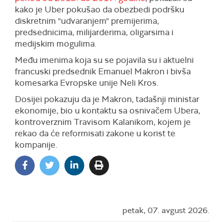
kako je Uber pokušao da obezbedi podršku
diskretnim "udvaranjem" premijerima,
predsednicima, milijarderima, oligarsima i
medijskim mogulima.
Među imenima koja su se pojavila su i aktuelni
francuski predsednik Emanuel Makron i bivša
komesarka Evropske unije Neli Kros.
Dosijei pokazuju da je Makron, tadašnji ministar
ekonomije, bio u kontaktu sa osnivačem Ubera,
kontroverznim Travisom Kalanikom, kojem je
rekao da će reformisati zakone u korist te
kompanije.
petak, 07. avgust 2026.