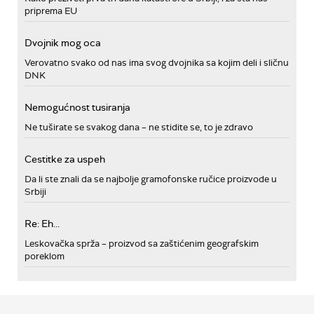
priprema EU
Dvojnik mog oca
Verovatno svako od nas ima svog dvojnika sa kojim deli i sličnu
DNK
Nemogućnost tusiranja
Ne tuširate se svakog dana – ne stidite se, to je zdravo
Cestitke za uspeh
Da li ste znali da se najbolje gramofonske ručice proizvode u
Srbiji
Re: Eh...
Leskovačka sprža – proizvod sa zaštićenim geografskim
poreklom