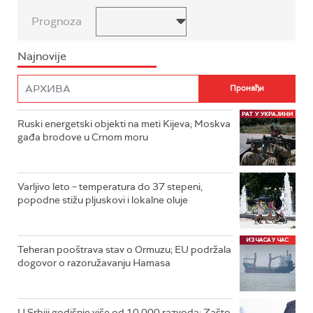
Prognoza
Najnovije
Ruski energetski objekti na meti Kijeva; Moskva
gađa brodove u Crnom moru
Varljivo leto – temperatura do 37 stepeni,
popodne stižu pljuskovi i lokalne oluje
Teheran pooštrava stav o Ormuzu; EU podržala
dogovor o razoružavanju Hamasa
U Srbiji godišnje više od 10.000 razvoda: Zašto