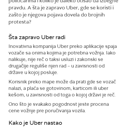
političarima i koliko je daleko otišao da izbegne
pravdu. A šta je zapravo Uber, gde se koristi i
zašto je njegova pojava dovela do brojnih
protesta?
Šta zapravo Uber radi
Inovativna kompanija Uber preko aplikacije spaja
vozače sa onima kojima je potrebna vožnja. Iako
nalikuje, nije reč o taksi usluzi i zakonski se
drugačije reguliše njen rad – u zavisnosti od
države u kojoj posluje.
Korisnik preko mape može da prati gde se vozač
nalazi, a plaća se gotovinom, karticom ili uber
kešom, u zavisnosti od toga o kojoj državi je reč.
Ono što je svakako pogodnost jeste procena
cene vožnje pre poručivanja vozila.
Kako je Uber nastao