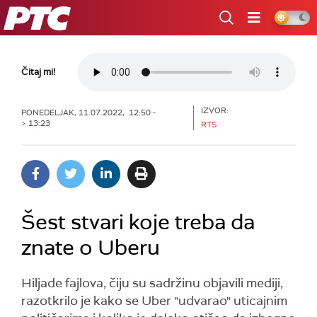
RTS
Čitaj mi!
IZVOR:
PONEDELJAK, 11.07.2022, 12:50 -
> 13:23
RTS
Šest stvari koje treba da
znate o Uberu
Hiljade fajlova, čiju su sadržinu objavili mediji,
razotkrilo je kako se Uber "udvarao" uticajnim