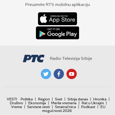
Preuzmite RTS mobilnu aplikaciju
Radio Televizija Srbije
|
|
|
|
|
VESTI
Politika
Region
Svet
Srbija danas
Hronika
|
|
|
|
Društvo
Ekonomija
Merila vremena
Rat u Ukrajini
|
|
|
|
Vreme
Servisne vesti
Smatračnica
Podkast
EU
mogućnosti 2026