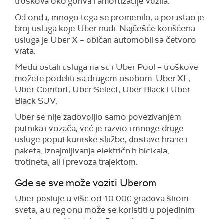
troškova oko goriva i amortizacije vozila.
Od onda, mnogo toga se promenilo, a porastao je
broj usluga koje Uber nudi. Najčešće korišćena
usluga je Uber X – običan automobil sa četvoro
vrata.
Među ostali uslugama su i Uber Pool – troškove
možete podeliti sa drugom osobom, Uber XL,
Uber Comfort, Uber Select, Uber Black i Uber
Black SUV.
Uber se nije zadovoljio samo povezivanjem
putnika i vozača, već je razvio i mnoge druge
usluge poput kurirske službe, dostave hrane i
paketa, iznajmljivanja električnih bicikala,
trotineta, ali i prevoza trajektom.
Gde se sve može voziti Uberom
Uber posluje u više od 10.000 gradova širom
sveta, a u regionu može se koristiti u pojedinim