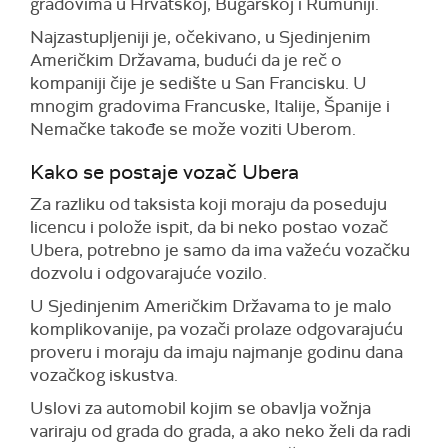
gradovima u Hrvatskoj, Bugarskoj i Rumuniji.
Najzastupljeniji je, očekivano, u Sjedinjenim
Američkim Državama, budući da je reč o
kompaniji čije je sedište u San Francisku. U
mnogim gradovima Francuske, Italije, Španije i
Nemačke takođe se može voziti Uberom.
Kako se postaje vozač Ubera
Za razliku od taksista koji moraju da poseduju
licencu i polože ispit, da bi neko postao vozač
Ubera, potrebno je samo da ima važeću vozačku
dozvolu i odgovarajuće vozilo.
U Sjedinjenim Američkim Državama to je malo
komplikovanije, pa vozači prolaze odgovarajuću
proveru i moraju da imaju najmanje godinu dana
vozačkog iskustva.
Uslovi za automobil kojim se obavlja vožnja
variraju od grada do grada, a ako neko želi da radi