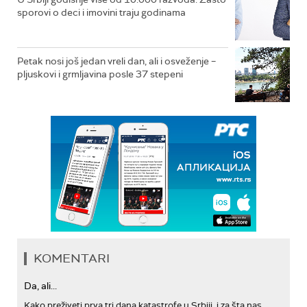
sporovi o deci i imovini traju godinama
Petak nosi još jedan vreli dan, ali i osveženje –
pljuskovi i grmljavina posle 37 stepeni
KOMENTARI
Da, ali...
Kako preživeti prva tri dana katastrofe u Srbiji, i za šta nas