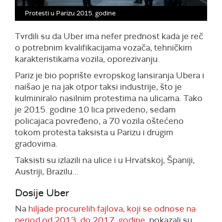
Protesti u Parizu 2015. godine
Tvrdili su da Uber ima nefer prednost kada je reč
o potrebnim kvalifikacijama vozača, tehničkim
karakteristikama vozila, oporezivanju.
Pariz je bio poprište evropskog lansiranja Ubera i
naišao je na jak otpor taksi industrije, što je
kulminiralo nasilnim protestima na ulicama. Tako
je 2015. godine 10 lica privedeno, sedam
policajaca povređeno, a 70 vozila oštećeno
tokom protesta taksista u Parizu i drugim
gradovima.
Taksisti su izlazili na ulice i u Hrvatskoj, Španiji,
Austriji, Brazilu...
Dosije Uber
Na
hiljade procurelih fajlova, koji se odnose na
period od 2013. do 2017. godine
, pokazali su