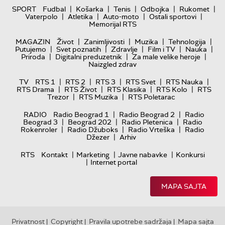
|
|
|
|
|
SPORT
Fudbal
Košarka
Tenis
Odbojka
Rukomet
|
|
|
|
Vaterpolo
Atletika
Auto-moto
Ostali sportovi
Memorijal RTS
|
|
|
|
MAGAZIN
Život
Zanimljivosti
Muzika
Tehnologija
|
|
|
|
|
Putujemo
Svet poznatih
Zdravlje
Film i TV
Nauka
|
|
|
Priroda
Digitalni preduzetnik
Za male velike heroje
Naizgled zdrav
|
|
|
|
|
TV
RTS 1
RTS 2
RTS 3
RTS Svet
RTS Nauka
|
|
|
|
RTS Drama
RTS Život
RTS Klasika
RTS Kolo
RTS
|
|
Trezor
RTS Muzika
RTS Poletarac
|
|
RADIO
Radio Beograd 1
Radio Beograd 2
Radio
|
|
|
Beograd 3
Beograd 202
Radio Pletenica
Radio
|
|
|
Rokenroler
Radio Džuboks
Radio Vrteška
Radio
|
Džezer
Arhiv
|
|
|
RTS
Kontakt
Marketing
Javne nabavke
Konkursi
|
Internet portal
MAPA SAJTA
Privatnost
Copyright
Pravila upotrebe sadržaja
Mapa sajta
|
|
|