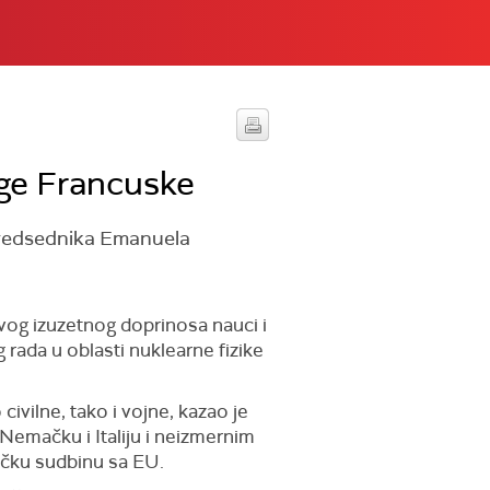
uge Francuske
 predsednika Emanuela
vog izuzetnog doprinosa nauci i
ada u oblasti nuklearne fizike
ivilne, tako i vojne, kazao je
Nemačku i Italiju i neizmernim
ičku sudbinu sa EU.