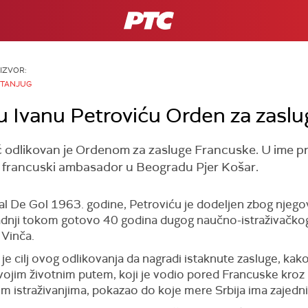
RTS
IZVOR:
TANJUG
 Ivanu Petroviću Orden za zasl
vić odlikovan je Ordenom za zasluge Francuske. U ime
 francuski ambasador u Beogradu Pjer Košar.
ral De Gol 1963. godine, Petroviću je dodeljen zbog njego
dnji tokom gotovo 40 godina dugog naučno-istraživačkog r
 Vinča.
cilj ovog odlikovanja da nagradi istaknute zasluge, kako c
svojim životnim putem, koji je vodio pored Francuske kroz 
m istraživanjima, pokazao do koje mere Srbija ima zajedn