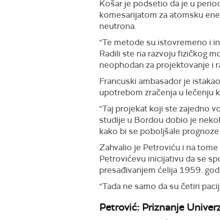
Košar je podsetio da je u peri
komesarijatom za atomsku energ
neutrona.
"Te metode su istovremeno i ino
Radili ste na razvoju fizičkog 
neophodan za projektovanje i ra
Francuski ambasador je istakao 
upotrebom zračenja u lečenju k
"Taj projekat koji ste zajedno 
studije u Bordou dobio je nekol
kako bi se poboljšale prognoze
Zahvalio je Petroviću i na tome 
Petrovićevu inicijativu da se s
presađivanjem ćelija 1959. god
"Tada ne samo da su četiri pacij
Petrović: Priznanje Univer