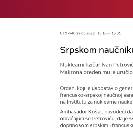
UTORAK, 29.03.2022, 15:16 -> 15:31
Srpskom naučniku
Nuklearni fizičar Ivan Petro
Makrona oreden mu je uručio
Orden, koji je uspostavio gene
francusko-srpskoj naučnoj sara
na Institutu za nuklearne nauke
Ambasador Košar, navodeći da je 
obraćajući se Petroviću, da je 
doprinosom srpskim i francuski