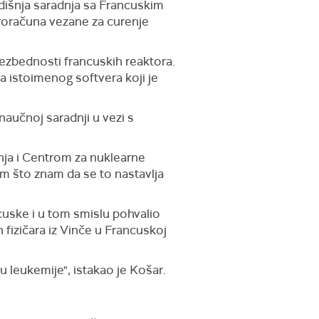
dišnja saradnja sa Francuskim
proračuna vezane za curenje
bezbednosti francuskih reaktora.
a istoimenog softvera koji je
naučnoj saradnji u vezi s
anja i Centrom za nuklearne
am što znam da se to nastavlja
ncuske i u tom smislu pohvalio
fizičara iz Vinče u Francuskoj
u leukemije", istakao je Košar.