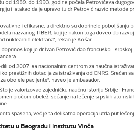
odu od 1989. do 1993. godine počela Petrovićeva dugogo
iju i istakao da je upravo tu dr Petrović razvio metode 
vativne i efikasne, a direktno su doprinele poboljšanju 
modela nazvanog TIBER, koji je nakon toga doveo do razvoj
d nuklearnih elektrana", rekao je Košar.
doprinos koji je dr Ivan Petrović dao francusko - srpskoj 
ancera.
vodili od 2007. sa nacionalnim centrom za naučna istraživ
iko prestižnih dotacija za istraživanja od CNRS. Srećan s
 za obolele pacijente", naveo je ambasador.
što je valorizovao zajedničku naučnu istoriju Srbije i Fra
pomen pločom obeleži sećanje na lečenje srpskih atomskih 
ine.
enta spasena, već je ta delikatna operacija utrla put lečenj
zitetu u Beogradu i Institutu Vinča