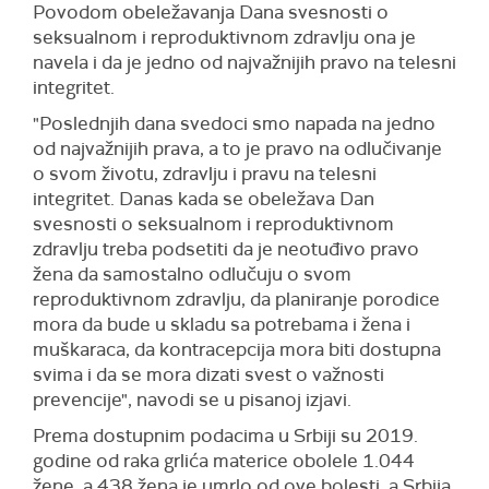
Povodom obeležavanja Dana svesnosti o
seksualnom i reproduktivnom zdravlju ona je
navela i da je jedno od najvažnijih pravo na telesni
integritet.
"Poslednjih dana svedoci smo napada na jedno
od najvažnijih prava, a to je pravo na odlučivanje
o svom životu, zdravlju i pravu na telesni
integritet. Danas kada se obeležava Dan
svesnosti o seksualnom i reproduktivnom
zdravlju treba podsetiti da je neotuđivo pravo
žena da samostalno odlučuju o svom
reproduktivnom zdravlju, da planiranje porodice
mora da bude u skladu sa potrebama i žena i
muškaraca, da kontracepcija mora biti dostupna
svima i da se mora dizati svest o važnosti
prevencije", navodi se u pisanoj izjavi.
Prema dostupnim podacima u Srbiji su 2019.
godine od raka grlića materice obolele 1.044
žene, a 438 žena je umrlo od ove bolesti, a Srbija