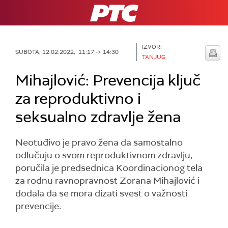
RTS
IZVOR:
SUBOTA, 12.02.2022, 11:17 -> 14:30
TANJUG
Mihajlović: Prevencija ključ
za reproduktivno i
seksualno zdravlje žena
Neotuđivo je pravo žena da samostalno
odlučuju o svom reproduktivnom zdravlju,
poručila je predsednica Koordinacionog tela
za rodnu ravnopravnost Zorana Mihajlović i
dodala da se mora dizati svest o važnosti
prevencije.