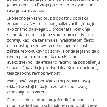
je peta zemlja u Evropi po stopi obolevanja od
raka grlića materice.
„Posebno je važno pružiti dodatnu podršku
ženama iz višestruko marginalizovanih grupa, jer
ako znamo da svega 56 procenata Romkinja
samostalno odlučuje o svom reproduktivnom
zdravlju kao i da ženama sa invaliditetom često
nisu dostupne zdravstvene usluge u oblasti
zaštite reproduktivnog zdravlja onda je jasno da o
ovom pitanju moramo da razmišljamo
svakodnevno i da efikasno radimo na poboljšanju
situacije", navela je predsednica Koordinacionog
tela za rodnu ravnopravnost.
Mihajlovićeva je poručila da napredak u ovoj
oblasti postoji te da je rezultat zajedničkog
delovanja svih aktera.
Dodala je da se mora biti još odlučniji kada je u
pitanju poboljšanje seksualnog i reproduktivnog