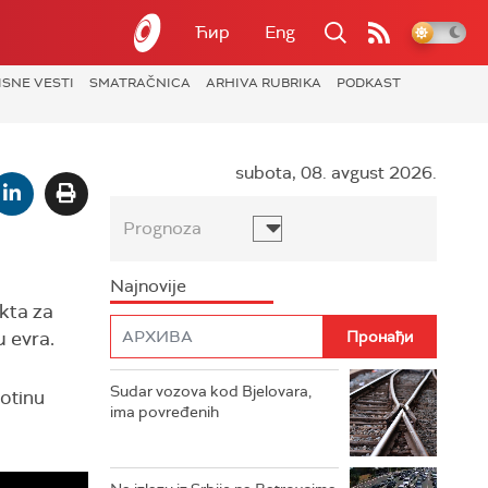
Ћир
Eng
ISNE VESTI
SMATRAČNICA
ARHIVA RUBRIKA
PODKAST
subota, 08. avgust 2026.
Prognoza
Najnovije
kta za
u evra.
Sudar vozova kod Bjelovara,
totinu
ima povređenih