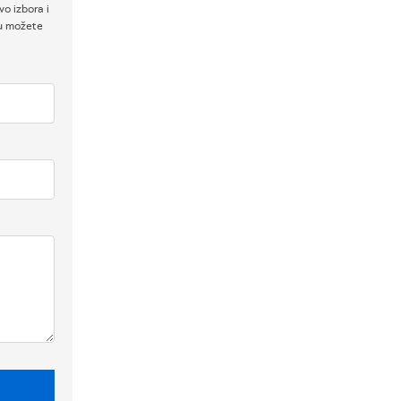
o izbora i
ku možete