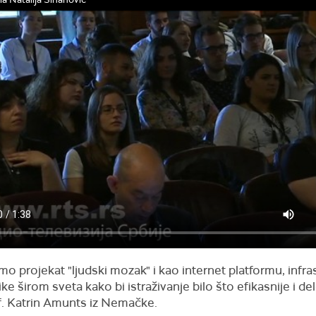
mo projekat "ljudski mozak" i kao internet platformu, infra
ke širom sveta kako bi istraživanje bilo što efikasnije i del
f. Katrin Amunts iz Nemačke.