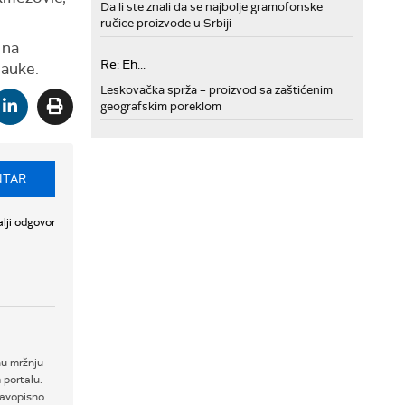
Da li ste znali da se najbolje gramofonske
ručice proizvode u Srbiji
 na
Re: Eh...
nauke.
Leskovačka sprža – proizvod sa zaštićenim
geografskim poreklom
NTAR
lji odgovor
nu mržnju
 portalu.
ravopisno