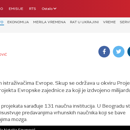
IO
EMISIJE
RTS
Ostalo
VO
EKONOMIJA
MERILA VREMENA
RAT U UKRAJINI
VREME
SERV
OVIĆ
 istraživačima Evrope. Skup se održava u okviru Proje
jekta Evropske zajednice za koji je izdvojeno milijard
projekata sarađuje 131 naučna institucija. U Beogradu s
risustvuje predavanjima vrhunskih naučnika koji se bave
anjima mozga.
la Natalija Sinanović