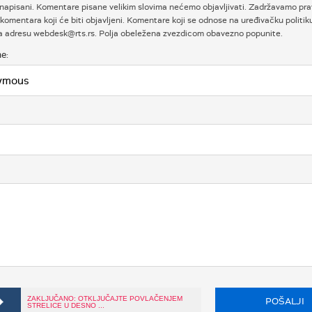
napisani. Komentare pisane velikim slovima nećemo objavljivati. Zadržavamo prav
komentara koji će biti objavljeni. Komentare koji se odnose na uređivačku politi
na adresu webdesk@rts.rs. Polja obeležena zvezdicom obavezno popunite.
e:
ZAKLJUČANO: OTKLJUČAJTE POVLAČENJEM
POŠALJI
STRELICE U DESNO ...