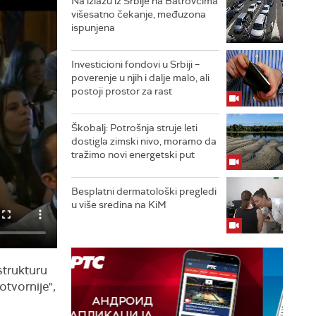
Na izlazu iz Srbije na Batrovcima
višesatno čekanje, međuzona
ispunjena
Investicioni fondovi u Srbiji –
poverenje u njih i dalje malo, ali
postoji prostor za rast
Škobalj: Potrošnja struje leti
dostigla zimski nivo, moramo da
tražimo novi energetski put
Besplatni dermatološki pregledi
u više sredina na KiM
strukturu
otvornije",