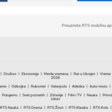
Preuzmite RTS mobilnu apl
|
|
|
|
|
Društvo
Ekonomija
Merila vremena
Rat u Ukrajini
Vreme
2026
|
|
|
|
|
|
enis
Odbojka
Rukomet
Vaterpolo
Atletika
Auto-moto
|
|
|
|
|
Putujemo
Svet poznatih
Zdravlje
Film i TV
Nauka
Priro
zdrav
|
|
|
|
|
RTS Nauka
RTS Drama
RTS Život
RTS Klasika
RTS Kolo