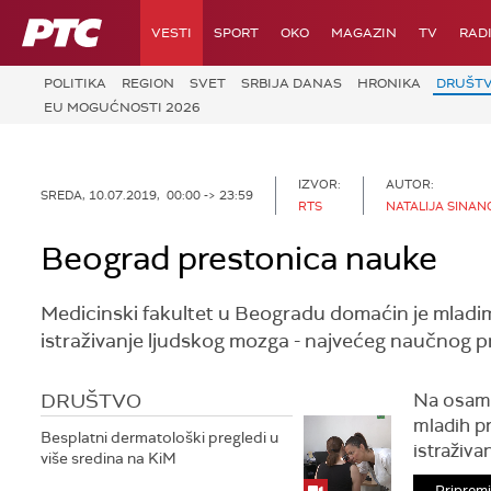
RTS
VESTI
SPORT
OKO
MAGAZIN
TV
RAD
POLITIKA
REGION
SVET
SRBIJA DANAS
HRONIKA
DRUŠT
EU MOGUĆNOSTI 2026
IZVOR:
AUTOR:
SREDA, 10.07.2019, 00:00 -> 23:59
RTS
NATALIJA SINAN
Beograd prestonica nauke
Medicinski fakultet u Beogradu domaćin je mladim
istraživanje ljudskog mozga - najvećeg naučnog pro
DRUŠTVO
Na osam 
mladih p
Besplatni dermatološki pregledi u
istraživ
više sredina na KiM
Pripremi