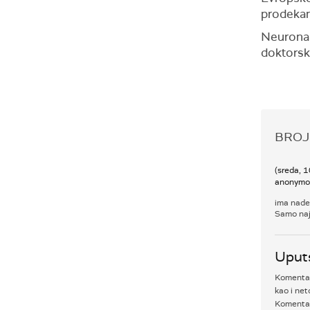
prodekan
Neuronau
doktorsk
BROJ
(sreda, 
anonymo
ima nade
Samo naj 
Uput
Komentari
kao i net
Komentar