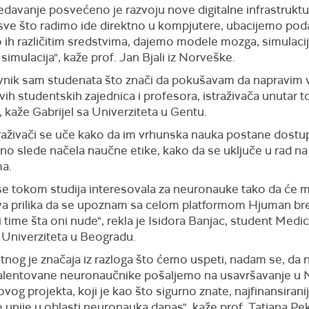
davanje posvećeno je razvoju nove digitalne infrastruktu
 sve što radimo ide direktno u kompjutere, ubacijemo pod
 ih različitim sredstvima, dajemo modele mozga, simulacij
 simulacija", kaže prof. Jan Bjali iz Norveške.
vnik sam studenata što znači da pokušavam da napravim 
ih studentskih zajednica i profesora, istraživača unutar t
, kaže Gabrijel sa Univerziteta u Gentu.
traživači se uče kako da im vrhunska nauka postane dostu
no slede načela naučne etike, kako da se uključe u rad na
ma.
se tokom studija interesovala za neuronauke tako da će 
ova prilika da se upoznam sa celom platformom Hjuman br
i time šta oni nude", rekla je Isidora Banjac, student Medi
 Univerziteta u Beogradu.
tnog je značaja iz razloga što ćemo uspeti, nadam se, da 
talentovane neuronaučnike pošaljemo na usavršavanje u
ovog projekta, koji je kao što sigurno znate, najfinansiranij
 unije u oblasti neuronauka danas", kaže prof. Tatjana P