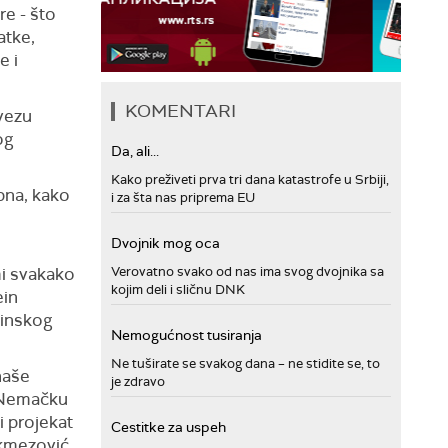
re - što
atke,
e i
KOMENTARI
vezu
og
Da, ali...
Kako preživeti prva tri dana katastrofe u Srbiji,
pna, kako
i za šta nas priprema EU
Dvojnik mog oca
Verovatno svako od nas ima svog dvojnika sa
mi svakako
kojim deli i sličnu DNK
ein
cinskog
Nemogućnost tusiranja
Ne tuširate se svakog dana – ne stidite se, to
naše
je zdravo
 Nemačku
i projekat
Cestitke za uspeh
ekmezović,