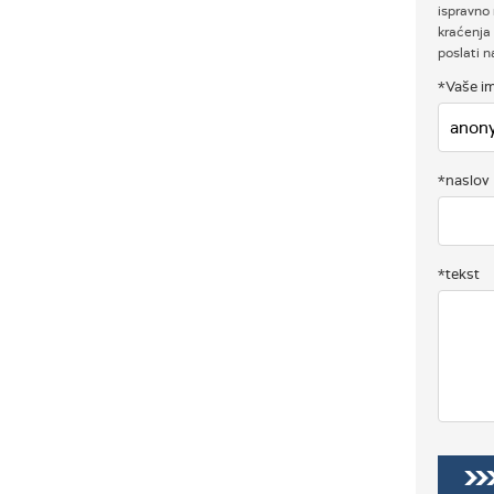
ispravno 
kraćenja 
poslati 
*Vaše im
*naslov
*tekst