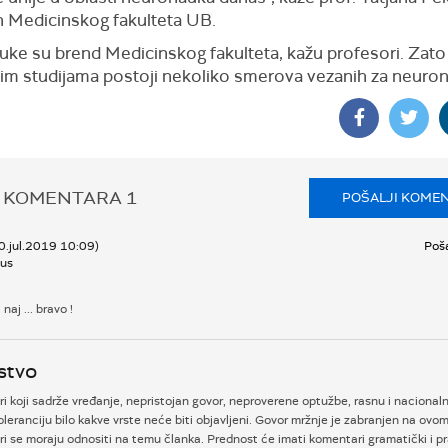
 Medicinskog fakulteta UB.
ke su brend Medicinskog fakulteta, kažu profesori. Zato
im studijama postoji nekoliko smerova vezanih za neuro
 KOMENTARA
1
POŠALJI KOME
10.jul.2019 10:09)
Poša
us
naj ... bravo !
stvo
 koji sadrže vređanje, nepristojan govor, neproverene optužbe, rasnu i nacional
oleranciju bilo kakve vrste neće biti objavljeni. Govor mržnje je zabranjen na ovom
i se moraju odnositi na temu članka. Prednost će imati komentari gramatički i p