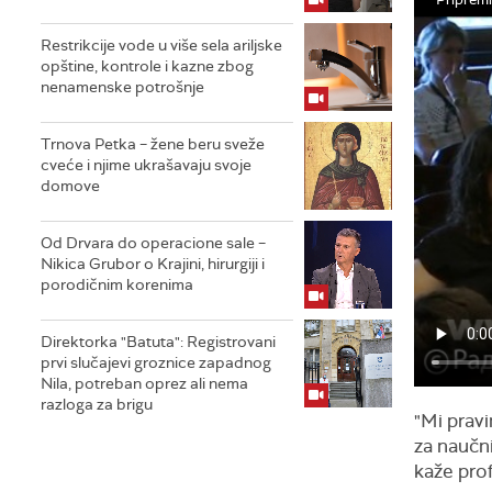
Restrikcije vode u više sela ariljske
opštine, kontrole i kazne zbog
nenamenske potrošnje
Trnova Petka – žene beru sveže
cveće i njime ukrašavaju svoje
domove
Od Drvara do operacione sale –
Nikica Grubor o Krajini, hirurgiji i
porodičnim korenima
Direktorka "Batuta": Registrovani
prvi slučajevi groznice zapadnog
Nila, potreban oprez ali nema
razloga za brigu
"Mi pravi
za naučni
kaže pro