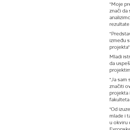
"Moje pre
znači da
analizimo
rezultate
"Predsta
između sv
projekta"
Mladi is
da uspeš
projekti
"Ja sam 
značiti 
projekta 
fakulteta
"Od izuze
mlade i 
u okviru 
Evropske