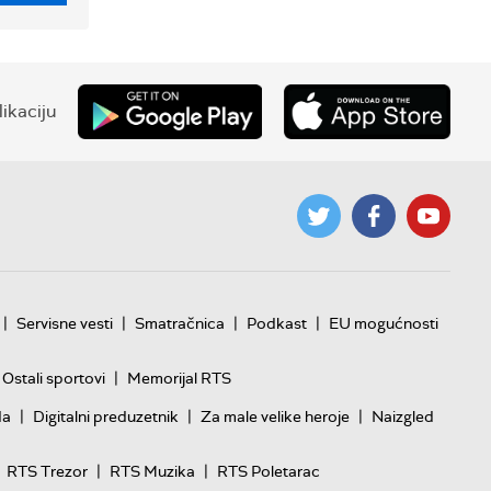
ikaciju
|
|
|
|
Servisne vesti
Smatračnica
Podkast
EU mogućnosti
|
Ostali sportovi
Memorijal RTS
|
|
|
da
Digitalni preduzetnik
Za male velike heroje
Naizgled
|
|
RTS Trezor
RTS Muzika
RTS Poletarac