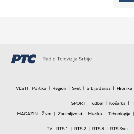
Radio Televizija Srbije
|
|
|
|
VESTI
Politika
Region
Svet
Srbija danas
Hronika
|
|
SPORT
Fudbal
Košarka
T
|
|
|
|
MAGAZIN
Život
Zanimljivosti
Muzika
Tehnologija
|
|
|
|
TV
RTS 1
RTS 2
RTS 3
RTS Svet