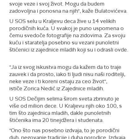
svoje veze i svoj život. Mogu da budem
zadovoljna i ponosna na njih", kaže Bulatovićeva.
U SOS selu u Kraljevu deca žive u 14 velikih
porodičnih kuća. U svakoj je puno uspomena o
čemu svedoče fotografije na zidovima. Za svoju
kuću i staratelja posebno su vezani punoletni
štićenici iz zajednice mladih koji su i odrasli ovde.
"Ja iz svog iskustva mogu da kažem da to traje
zauvek i da prosto, iako ti ljudi nisu naši roditelji,
neke veze i ti koreni ostaju za ceo život",
ističe Zorica Nedić iz Zajednice mladih.
U SOS Dečijim selima širom sveta zbrinuto je
više od milion dece. U Kraljevu njih oko 100, s
tim što zajednica mladih, dakle punoletnih
štićenika ima 20 tinejdžera i studenata.
"Ono što nas posebno izdvaja, to je porodični
duh, negovanje tradicije i duha porodice. Izdvaja