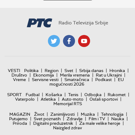
Radio Televizija Srbije
|
|
|
|
|
VESTI
Politika
Region
Svet
Srbija danas
Hronika
|
|
|
|
Društvo
Ekonomija
Merila vremena
Rat u Ukrajini
|
|
|
|
Vreme
Servisne vesti
Smatračnica
Podkast
EU
mogućnosti 2026
|
|
|
|
|
SPORT
Fudbal
Košarka
Tenis
Odbojka
Rukomet
|
|
|
|
Vaterpolo
Atletika
Auto-moto
Ostali sportovi
Memorijal RTS
|
|
|
|
MAGAZIN
Život
Zanimljivosti
Muzika
Tehnologija
|
|
|
|
|
Putujemo
Svet poznatih
Zdravlje
Film i TV
Nauka
|
|
|
Priroda
Digitalni preduzetnik
Za male velike heroje
Naizgled zdrav