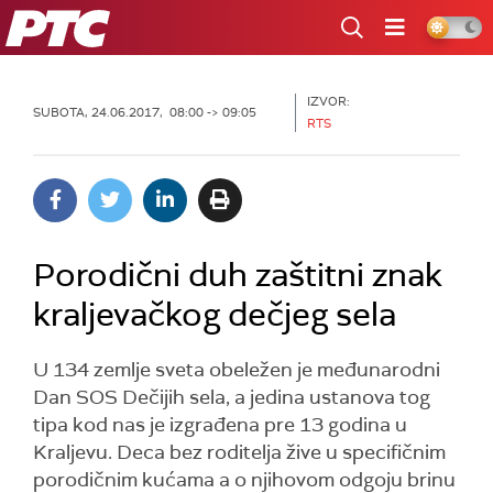
RTS
IZVOR:
SUBOTA, 24.06.2017, 08:00 -> 09:05
RTS
Porodični duh zaštitni znak
kraljevačkog dečjeg sela
U 134 zemlje sveta obeležen je međunarodni
Dan SOS Dečijih sela, a jedina ustanova tog
tipa kod nas je izgrađena pre 13 godina u
Kraljevu. Deca bez roditelja žive u specifičnim
porodičnim kućama a o njihovom odgoju brinu