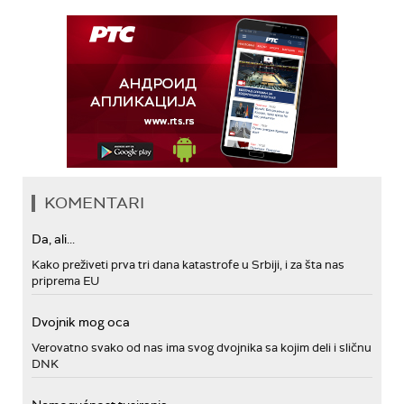
KOMENTARI
Da, ali...
Kako preživeti prva tri dana katastrofe u Srbiji, i za šta nas
priprema EU
Dvojnik mog oca
Verovatno svako od nas ima svog dvojnika sa kojim deli i sličnu
DNK