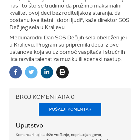
nas i to što se trudimo da pružimo maksimalni
kvalitet ovoj deci bez roditeljskog staranja, da
postanu kvalitetni i dobri ljudi", kaže direktor SOS
Dečijeg sela u Kraljevu.
Međunarodni Dan SOS Dečijih sela obeležen je i
u Kraljevu. Program su pripremila deca iz ove
ustanove koja su uz pomoć vaspitača i stručnih
lica razvila talenat za muziku ili scenski nastup.
BROJ KOMENTARA
0
POŠALJI KOMENTAR
Uputstvo
Komentari koji sadrže vređanje, nepristojan govor,