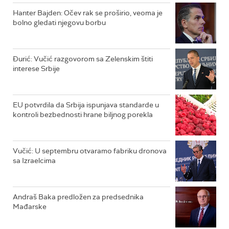
Hanter Bajden: Očev rak se proširio, veoma je
bolno gledati njegovu borbu
Đurić: Vučić razgovorom sa Zelenskim štiti
interese Srbije
EU potvrdila da Srbija ispunjava standarde u
kontroli bezbednosti hrane biljnog porekla
Vučić: U septembru otvaramo fabriku dronova
sa Izraelcima
Andraš Baka predložen za predsednika
Mađarske