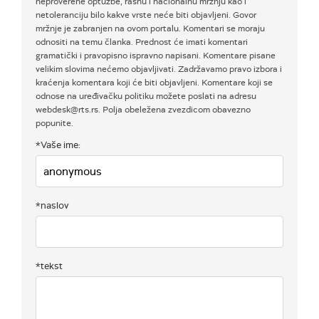
neproverene optužbe, rasnu i nacionalnu mržnju kao i
netoleranciju bilo kakve vrste neće biti objavljeni. Govor
mržnje je zabranjen na ovom portalu. Komentari se moraju
odnositi na temu članka. Prednost će imati komentari
gramatički i pravopisno ispravno napisani. Komentare pisane
velikim slovima nećemo objavljivati. Zadržavamo pravo izbora i
kraćenja komentara koji će biti objavljeni. Komentare koji se
odnose na uređivačku politiku možete poslati na adresu
webdesk@rts.rs. Polja obeležena zvezdicom obavezno
popunite.
*Vaše ime:
*naslov
*tekst