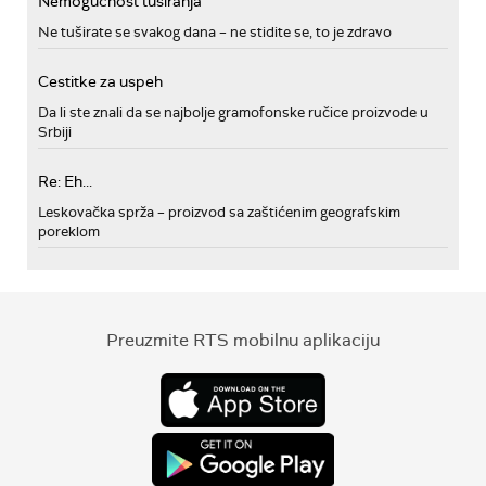
Nemogućnost tusiranja
Ne tuširate se svakog dana – ne stidite se, to je zdravo
Cestitke za uspeh
Da li ste znali da se najbolje gramofonske ručice proizvode u
Srbiji
Re: Eh...
Leskovačka sprža – proizvod sa zaštićenim geografskim
poreklom
Preuzmite RTS mobilnu aplikaciju