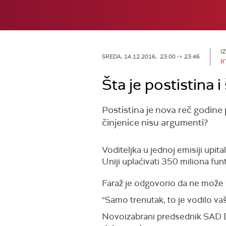
I
SREDA, 14.12.2016, 23:00 -> 23:46
R
Šta je postistina i 
Postistina je nova reč godine 
činjenice nisu argumenti?
Voditeljka u jednoj emisiji upit
Uniji uplaćivati 350 miliona funt
Faraž je odgovorio da ne može da
"Samo trenutak, to je vodilo vaš
Novoizabrani predsednik SAD Do