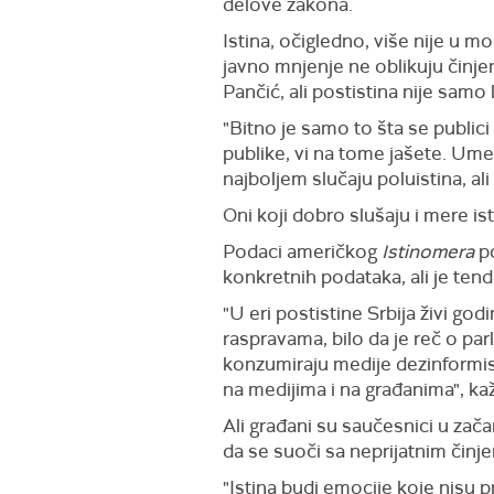
delove zakona.
Istina, očigledno, više nije u m
javno mnjenje ne oblikuju činjen
Pančić, ali postistina nije samo 
"Bitno je samo to šta se publi
publike, vi na tome jašete. Ume
najboljem slučaju poluistina, al
Oni koji dobro slušaju i mere is
Podaci američkog
Istinomera
po
konkretnih podataka, ali je tend
"U eri postistine Srbija živi go
raspravama, bilo da je reč o par
konzumiraju medije dezinformisa
na medijima i na građanima", k
Ali građani su saučesnici u zača
da se suoči sa neprijatnim činj
"Istina budi emocije koje nisu pri