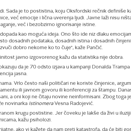
odi. Sada je to postistina, koju Oksfordski rečnik definiše
ice, već emocije i lična uverenja ljudi. Javne laži nisu niš
laganje, već i bezobzirno ignorisanje istine.
ci dopada kao moguća ideja. Ono što ide niz dlaku emoci
sto dosadnih podataka, dosadnih istina i dosadnih činjeni
i zvuči dobro nekome ko to čuje", kaže Pančić.
tinitost javno izgovorenog kažu da statistika nije dobra.
kazuju da je 70 odsto izjava u kampanji Donalda Trampa b
encija jasna.
dinama. Vrlo često naši političari ne koriste činjenice, arg
lamentu ili javnom govoru ili konferenciji za štampu. Danas 
ni, a oni koji ne čitaju novine neinformisani. Zbog toga 
aže novinarka
Istinomera
Vesna Radojević.
ranom krugu postistine. Jer čoveku je lakše da živi u iluzij
enicama, kažu psiholozi.
jatne, ako vi kažete da nam preti katastrofa, da će biti gore