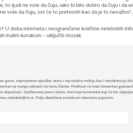
de, to ljudi ne vole da čuju, iako bi bilo dobro da čuju i d
ne vole da čuju, oni će to pretvoriti kao da je to nevažno
 U doba interneta i neograničene količine neistinitih inf
ti malim korakom – uključiti mozak.
an govor, neproverene optužbe, rasnu i nacionalnu mržnju kao i netoleranciju bilo
entari se moraju odnositi na temu članka. Prednost će imati komentari gramatičk
objavljivati. Zadržavamo pravo izbora i kraćenja komentara koji će biti objavlje
adresu webdesk@rts.rs. Polja obeležena zvezdicom obavezno popunite.