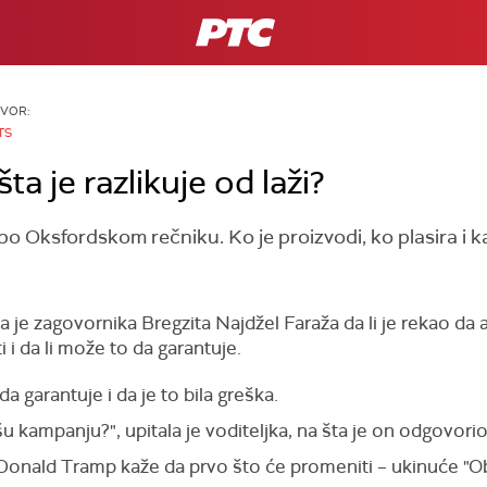
RTS
ZVOR:
TS
šta je razlikuje od laži?
po Oksfordskom rečniku. Ko je proizvodi, ko plasira i k
ala je zagovornika Bregzita Najdžel Faraža da li je rekao da
i i da li može to da garantuje.
 garantuje i da je to bila greška.
u kampanju?", upitala je voditeljka, na šta je on odgovorio
nald Tramp kaže da prvo što će promeniti – ukinuće "Oba