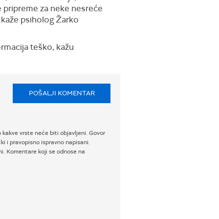
a se pripreme za neke nesreće
", kaže psiholog Žarko
ormacija teško, kažu
POŠALJI KOMENTAR
 kakve vrste neće biti objavljeni. Govor
i i pravopisno ispravno napisani.
ni. Komentare koji se odnose na