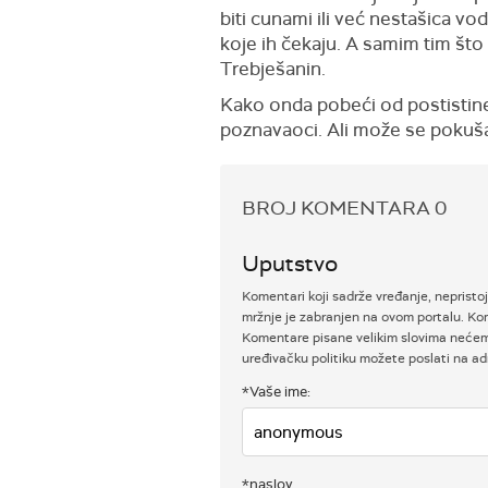
biti cunami ili već nestašica vo
koje ih čekaju. A samim tim što 
Trebješanin.
Kako onda pobeći od postistine?
poznavaoci. Ali može se pokuša
BROJ KOMENTARA
0
Uputstvo
Komentari koji sadrže vređanje, nepristoj
mržnje je zabranjen na ovom portalu. Kom
Komentare pisane velikim slovima nećemo 
uređivačku politiku možete poslati na 
*Vaše ime:
*naslov