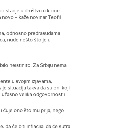
 kao stanje u društvu u kome
ta novo – kaže novinar Teofil
jama, odnosno predrasudama
ca, nude nešto što je u
ilo neistinito. Za Srbiju nema
umente u svojim izjavama,
je situacija takva da su oni koji
je užasno velika odgovornost i
i i čuje ono što mu prija, nego
, da će biti inflacija, da će sutra