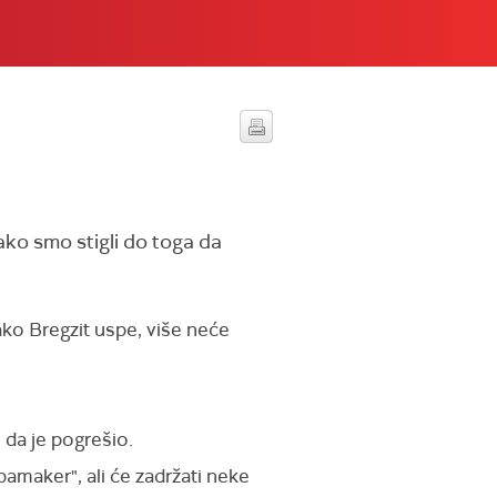
ako smo stigli do toga da
 ako Bregzit uspe, više neće
 da je pogrešio.
maker", ali će zadržati neke