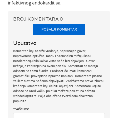
infektivnog endokarditisa.
BROJ KOMENTARA
0
POŠALJI KOMENTAR
Uputstvo
Komentari koji sadrže vređanje, nepristojan govor,
neproverene optužbe, rasnu i nacionalnu mržnju kao i
netoleranciju bilo kakve vrste neće biti objavljeni. Govor
mržnje je zabranjen na ovom portalu. Komentari se moraju
odnositi na temu članka. Prednost će imati komentari
gramatički i pravopisno ispravno napisani. Komentare pisane
velikim slovima nećemo objavljivati. Zadržavamo pravo izbora i
kraćenja komentara koji će biti objavljeni. Komentare koji se
odnose na uređivačku politiku možete poslati na adresu
webdesk@rts.rs. Polja obeležena zvezdicom obavezno
popunite.
*Vaše ime: