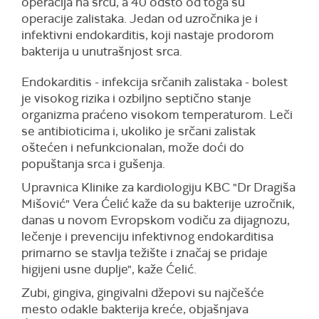
operacija na srcu, a 40 odsto od toga su
operacije zalistaka. Jedan od uzročnika je i
infektivni endokarditis, koji nastaje prodorom
bakterija u unutrašnjost srca.
Endokarditis - infekcija srčanih zalistaka - bolest
je visokog rizika i ozbiljno septično stanje
organizma praćeno visokom temperaturom. Leči
se antibioticima i, ukoliko je srčani zalistak
oštećen i nefunkcionalan, može doći do
popuštanja srca i gušenja.
Upravnica Klinike za kardiologiju KBC "Dr Dragiša
Mišović" Vera Ćelić kaže da su bakterije uzročnik,
danas u novom Evropskom vodiču za dijagnozu,
lečenje i prevenciju infektivnog endokarditisa
primarno se stavlja težište i značaj se pridaje
higijeni usne duplje", kaže Ćelić.
Zubi, gingiva, gingivalni džepovi su najčešće
mesto odakle bakterija kreće, objašnjava