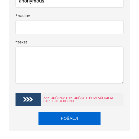
*naslov
*tekst
ZAKLJUČANO: OTKLJUČAJTE POVLAČENJEM
STRELICE U DESNO ...
POŠALJI