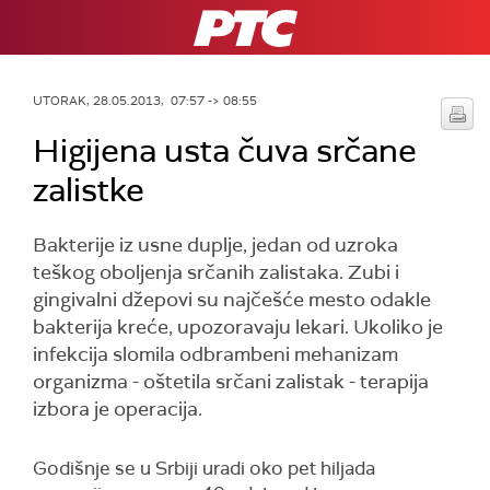
RTS
UTORAK, 28.05.2013, 07:57 -> 08:55
Higijena usta čuva srčane
zalistke
Bakterije iz usne duplje, jedan od uzroka
teškog oboljenja srčanih zalistaka. Zubi i
gingivalni džepovi su najčešće mesto odakle
bakterija kreće, upozoravaju lekari. Ukoliko je
infekcija slomila odbrambeni mehanizam
organizma - oštetila srčani zalistak - terapija
izbora je operacija.
Godišnje se u Srbiji uradi oko pet hiljada