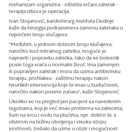
mehanizam organizma - oštetila srčani zalistak -
terapija izbora je operacija.
Ivan Stojanović, kardiohirurg Instituta Dedinje
kaže da hirurgija podrazumeva zamenu zalistaka u
najvećem broju slučajeva.
"Međutim, u jednom dobrom broju slučajeva,
naročito kod mitralnog zalistka, moguće je
napraviti i popravku zalistka, tako da se bolesnik
posle toga vraća u normalni život. Ima zamenjen
ili popravljen zalistak i mora da uzima antibiotsku
terapiju, profilaksu - zaštitnu terapiju nakon
hirurških intervencija koje bi imao u budućnosti,
naročito nakon posete zubaru", kaže Stojanović.
Ukoliko se na pregled javi pacijent sa navedenim
tegobama, koji je već imao problema sa zaliscima,
šum na srcu i vodu na plućima, npr. doktor bi, s
obzirom na težinu oboljenja i visoku stopu
smrtnosti, trebalo da uzme u obzir i mogućnost