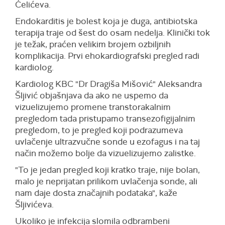
Ćelićeva.
Endokarditis je bolest koja je duga, antibiotska
terapija traje od šest do osam nedelja. Klinički tok
je težak, praćen velikim brojem ozbiljnih
komplikacija. Prvi ehokardiografski pregled radi
kardiolog.
Kardiolog KBC "Dr Dragiša Mišović" Aleksandra
Šljivić objašnjava da ako ne uspemo da
vizuelizujemo promene transtorakalnim
pregledom tada pristupamo transezofigijalnim
pregledom, to je pregled koji podrazumeva
uvlačenje ultrazvučne sonde u ezofagus i na taj
način možemo bolje da vizuelizujemo zalistke.
"To je jedan pregled koji kratko traje, nije bolan,
malo je neprijatan prilikom uvlačenja sonde, ali
nam daje dosta značajnih podataka", kaže
Šljivićeva.
Ukoliko je infekcija slomila odbrambeni