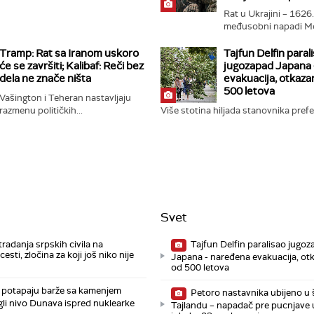
Rat u Ukrajini – 1626.
međusobni napadi Mo
Kijeva...
Tramp: Rat sa Iranom uskoro
Tajfun Delfin paral
će se završiti; Kalibaf: Reči bez
jugozapad Japana 
dela ne znače ništa
evakuacija, otkaza
500 letova
Vašington i Teheran nastavljaju
razmenu političkih...
Više stotina hiljada stanovnika prefe
Svet
tradanja srpskih civila na
Tajfun Delfin paralisao jugo
esti, zločina za koji još niko nije
Japana - naređena evakuacija, ot
od 500 letova
potapaju barže sa kamenjem
Petoro nastavnika ubijeno u š
gli nivo Dunava ispred nuklearke
Tajlandu – napadač pre pucnjave 