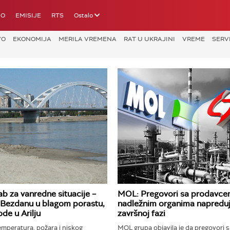
IO
EMISIJE
RTS
Ostalo
VO
EKONOMIJA
MERILA VREMENA
RAT U UKRAJINI
VREME
SERV
b za vanredne situacije –
MOL: Pregovori sa prodavce
 Bezdanu u blagom porastu,
nadležnim organima napreduj
ode u Arilju
završnoj fazi
emperatura, požara i niskog
MOL grupa objavila je da pregovori