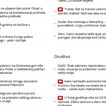
i dedu, 23 osobe ranjene
na ubijene dan posle "Oluje" u
Tramp: Rat sa Iranom uskoro
lanica na komemoraciji pročitala
završiti; Kalibaf: Reči bez dela ne 
edine preživele
Sudar dva tramvaja u Nemačkoj – 
 godina od zločina u
povređenih, troje u kritičnom stan
a
Vens: Iranci izuzetno teški ljudi, p
i iz Knina čuvaju jedino
potrajati; dve eksplozije kod Orm
go – jezik i običaje
Društvo
planini i na Stolovima gori više
Dačić: Štab zabranio nepotrebnu
ra; Požar u Deliblatskoj peščari
vode, situacija sa požarima i vod
azbuktao
nešto bolja
pokrenulo istragu povodom
Kako rashladiti automobil t
evana Filipovića
vrućina i šta nikako ne smete da o
vozilu – saveti auto-mehaničara
dignuta optužnica protiv
 za pripremu teškog ubistva i
U Srbiji godišnje više od 10.
o oružje
razvoda: Zašto sporovi o deci i imo
godinama