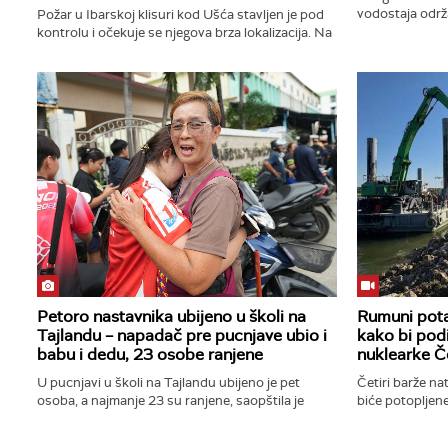
vodostaja održ
Požar u Ibarskoj klisuri kod Ušća stavljen je pod
situacije. RHM
kontrolu i očekuje se njegova brza lokalizacija. Na
temperature - d
Žaračkoj planini i na Stolovima, od Magliča do
Polumira...
Petoro nastavnika ubijeno u školi na
Rumuni pot
Tajlandu – napadač pre pucnjave ubio i
kako bi podi
babu i dedu, 23 osobe ranjene
nuklearke 
U pucnjavi u školi na Tajlandu ubijeno je pet
Četiri barže n
osoba, a najmanje 23 su ranjene, saopštila je
biće potopljen
policija. Napadač, četrnaestogodišnji učenik
Dunava ka star
škole, izvršio je...
Svaka barža bić