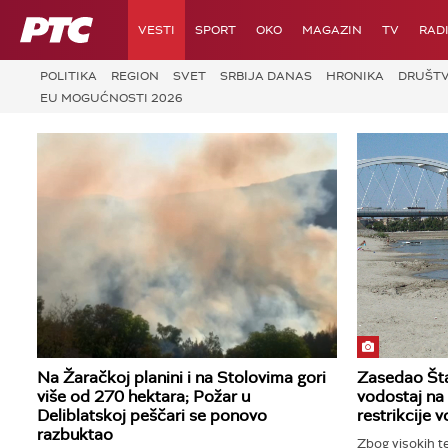
RTS
VESTI
SPORT
OKO
MAGAZIN
TV
RAD
POLITIKA
REGION
SVET
SRBIJA DANAS
HRONIKA
DRUŠT
EU MOGUĆNOSTI 2026
Na Žaračkoj planini i na Stolovima gori
Zasedao Šta
više od 270 hektara; Požar u
vodostaj na
Deliblatskoj peščari se ponovo
restrikcije v
razbuktao
Zbog visokih t