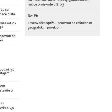
ručice proizvode u Srbiji
 će se
znače ništa
Re: Eh...
Leskovačka sprža – proizvod sa zaštićenim
više od 25
ju
geografskim poreklom
regovori će
uza
 potrošnju
ostajem
okom
stavite u
000
vini traju