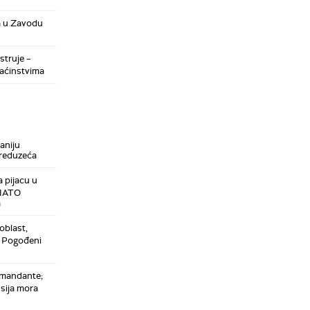
a u Zavodu
struje –
maćinstvima
aniju
preduzeća
 pijacu u
 NATO
a
oblast,
: Pogođeni
omandante;
sija mora