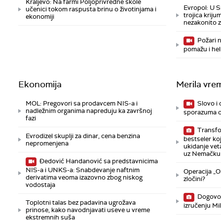
Kraljevo: Na farmi Poljoprivredne škole
Evropol: U S
učenici tokom raspusta brinu o životinjama i
trojica kriju
ekonomiji
nezakonito z
Požari n
pomažu i he
Ekonomija
Merila vre
MOL: Pregovori sa prodavcem NIS-a i
Slovo i 
nadležnim organima napreduju ka završnoj
sporazuma o
fazi
Transfo
Evrodizel skuplji za dinar, cena benzina
bestseler koj
nepromenjena
ukidanje vet
uz Nemačku
Đedović Handanović sa predstavnicima
NIS-a i UNKS-a: Snabdevanje naftnim
Operacija „Ol
derivatima veoma izazovno zbog niskog
zločini?
vodostaja
Dogovor
Toplotni talas bez padavina ugrožava
izručenju Mi
prinose, kako navodnjavati useve u vreme
ekstremnih suša