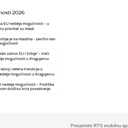
osti 2026
a EU nedelja mogućnosti – u
 prioritet su mladi
bije je na mladima - završni dan
mogućnosti
div odnos EU i Srbije" – treći
lje mogućnosti u Kragujevcu
azvoj i zelena tranzicija u
edelje mogućnosti u Kragujevcu
U nedelje mogućnosti – Podrška
vilnom društvu kroz povezivanje
Preuzmite RTS mobilnu apl