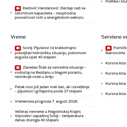
Politika i s
Đedović Handanović: Đerdap radi sa
četvrtinom kapaciteta – neophodna
posvećnost svih u energetskom sektoru
Vreme
Servisne ve
Sovilj: Pljuskovi će kratkotrajno
Putnička
poboljšati hidrološku situaciju; polovinom
Batrovcima
avgusta opet 40 stepeni
Kursna lista
Zasedao Štab za vanredne situacije –
vodostaj na Bezdanu u blagom porastu,
Kursna lista
restrikcije vode u Arilju
Kursna lista
Petak nosi još jedan vreli dan, ali i osveženje
– pljuskovi i grmljavina posle 37 stepeni
Kursna lista
Vremenska prognoza 7. avgust 2026.
Večeras nevreme u Negotinskoj Krajini,
Vojvodini i zapadnoj Srbiji – temperatura
danas dostigla 40 stepeni