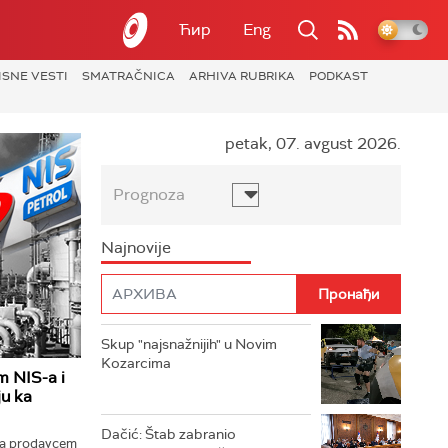
Ћир
Eng
ISNE VESTI
SMATRAČNICA
ARHIVA RUBRIKA
PODKAST
petak, 07. avgust 2026.
Prognoza
Najnovije
Skup "najsnažnijih" u Novim
Kozarcima
m NIS-a i
u ka
Dačić: Štab zabranio
 sa prodavcem