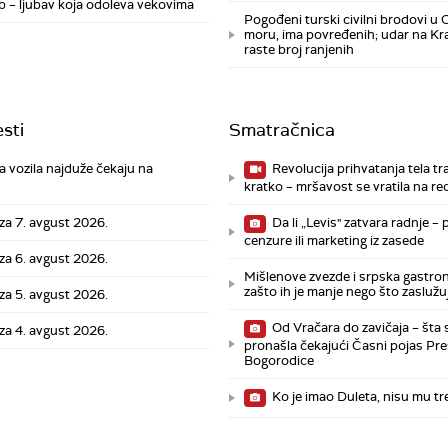
tub – ljubav koja odoleva vekovima
Pogođeni turski civilni brodovi u
moru, ima povređenih; udar na Kr
raste broj ranjenih
sti
Smatračnica
 vozila najduže čekaju na
Revolucija prihvatanja tela tra
kratko – mršavost se vratila na re
 za 7. avgust 2026.
Da li „Levis" zatvara radnje –
cenzure ili marketing iz zasede
 za 6. avgust 2026.
Mišlenove zvezde i srpska gastro
zašto ih je manje nego što zasluž
 za 5. avgust 2026.
Od Vračara do zavičaja – šta
 za 4. avgust 2026.
pronašla čekajući Časni pojas Pr
Bogorodice
Ko je imao Duleta, nisu mu tr