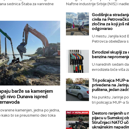
ana sednica Štaba za vanredne
Naftne industrije Srbije (NIS) i nadl
Z izdao novo upozorenje na visoke
organima napreduju...
anas...
Godišnjica stradanj
civila na Petrovačkoj
zločina za koji još ni
odgovarao
U mestu Janjila kod
Petrovca obeležava se
Evrodizel skuplji za 
benzina nepromenj
U narednih sedam da
evrodizela biće viša z
dinar...
Tri policajca MUP-a
privedena na Jarinju
puštena, jedan zad
apaju barže sa kamenjem
gli nivo Dunava ispred
Na punktu Jarinje poli
Černavoda
tri policajca MUP-a Srb
atovarene kamenjen, jedna po jedna,
Destoro ranjenih u
e kako bi se preusmerio deo toka
pijacu u Sumskoj obl
om rukavcu Bala u Rumuniji.
Stručnjaci NATO uč
e...
ukrajinskim napadi