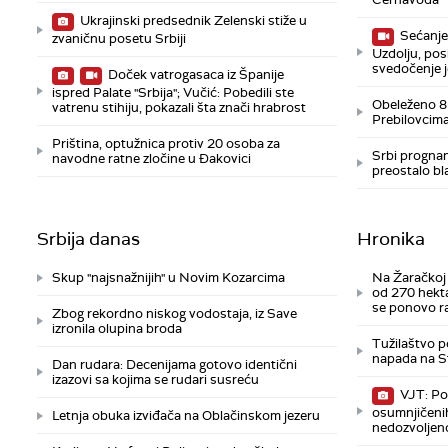
Ukrajinski predsednik Zelenski stiže u
Sećanje 
zvaničnu posetu Srbiji
Uzdolju, pos
svedočenje j
Doček vatrogasaca iz Španije
ispred Palate "Srbija"; Vučić: Pobedili ste
Obeleženo 85
vatrenu stihiju, pokazali šta znači hrabrost
Prebilovcim
Priština, optužnica protiv 20 osoba za
Srbi prognan
navodne ratne zločine u Đakovici
preostalo bla
Srbija danas
Hronika
Skup "najsnažnijih" u Novim Kozarcima
Na Žaračkoj 
od 270 hekta
se ponovo r
Zbog rekordno niskog vodostaja, iz Save
izronila olupina broda
Tužilaštvo 
napada na St
Dan rudara: Decenijama gotovo identični
izazovi sa kojima se rudari susreću
VJT: Po
osumnjičenih
Letnja obuka izviđača na Oblačinskom jezeru
nedozvoljen