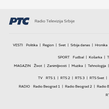
Radio Televizija Srbije
|
|
|
|
VESTI
Politika
Region
Svet
Srbija danas
Hronika
|
|
SPORT
Fudbal
Košarka
T
|
|
|
|
MAGAZIN
Život
Zanimljivosti
Muzika
Tehnologija
|
|
|
|
TV
RTS 1
RTS 2
RTS 3
RTS Svet
|
|
RADIO
Radio Beograd 1
Radio Beograd 2
Radio 
R