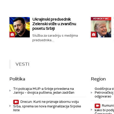
Ukrajinski predsednik
Zelenski stiže u zvaničnu
posetu Srbiji
Služba za saradnju s medijima
predsednika...
VESTI
Politika
Region
Tri policajca MUP-a Srbije privedena na
Godišnjica s
Jarinju – dvojica puštena, jedan zadržan
Petrovačkoj c
odgovarao
Drecun: Kurti ne priznaje izbornu volju
Rumuni 
Srba, sprema se nova marginalizacija Srpske
liste
kako bi podi
Černavoda