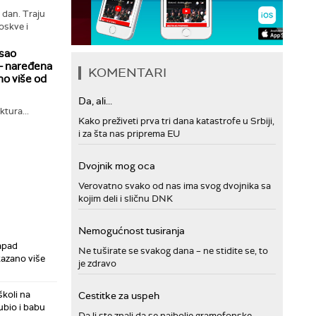
 dan. Traju
skve i
isao
- naređena
KOMENTARI
no više od
Da, ali...
ktura...
Kako preživeti prva tri dana katastrofe u Srbiji,
i za šta nas priprema EU
Dvojnik mog oca
Verovatno svako od nas ima svog dvojnika sa
kojim deli i sličnu DNK
Nemogućnost tusiranja
zapad
Ne tuširate se svakog dana – ne stidite se, to
kazano više
je zdravo
koli na
Cestitke za uspeh
ubio i babu
Da li ste znali da se najbolje gramofonske