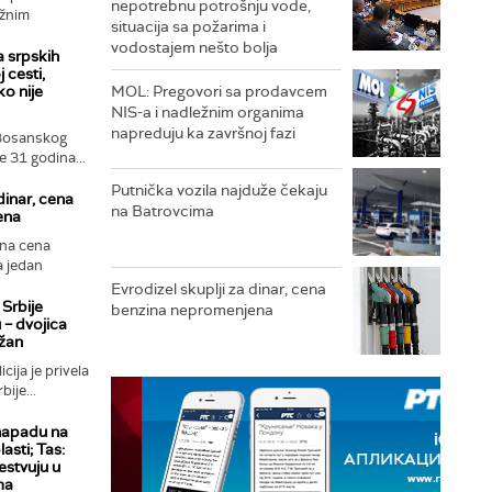
nepotrebnu potrošnju vode,
ežnim
situacija sa požarima i
vodostajem nešto bolja
a srpskih
 cesti,
ko nije
MOL: Pregovori sa prodavcem
NIS-a i nadležnim organima
napreduju ka završnoj fazi
 Bosanskog
 31 godina...
Putnička vozila najduže čekaju
dinar, cena
na Batrovcima
ena
na cena
a jedan
Evrodizel skuplji za dinar, cena
 Srbije
benzina nepromenjena
 – dvojica
ržan
cija je privela
ije...
 napadu na
asti; Tas:
estvuju u
ma