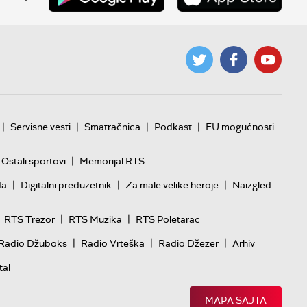
|
|
|
|
Servisne vesti
Smatračnica
Podkast
EU mogućnosti
|
Ostali sportovi
Memorijal RTS
|
|
|
da
Digitalni preduzetnik
Za male velike heroje
Naizgled
|
|
RTS Trezor
RTS Muzika
RTS Poletarac
|
|
|
Radio Džuboks
Radio Vrteška
Radio Džezer
Arhiv
tal
MAPA SAJTA