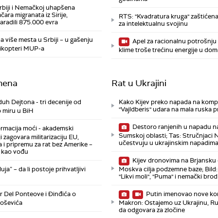
rbiji i Nemačkoj uhapšena
mčara migranata iz Sirije,
RTS: "Kvadratura kruga" zaštićen
aradili 875.000 evra
za intelektualnu svojinu
a više mesta u Srbiji – u gašenju
Apel za racionalnu potrošnju 
likopteri MUP-a
klime troše trećinu energije u do
mena
Rat u Ukrajini
duh Dejtona - tri decenije od
Kako Kijev preko napada na komp
"Vajldberis" udara na mala ruska 
 miru u BiH
Destoro ranjenih u napadu na
rmacija moći - akademski
Sumskoj oblasti; Tas: Stručnjaci
i zagovara militarizaciju EU,
učestvuju u ukrajinskim napadim
a i pripremu za rat bez Amerike –
 kao vođu
Kijev dronovima na Brjansku 
uja” – da li postoje prihvatljivi
Moskva cilja podzemne baze; Bild
"Likvi moli", "Puma" i nemački brod
 Del Ponteove i Đinđića o
Putin imenovao nove k
loševića
Makron: Ostajemo uz Ukrajinu, Ru
da odgovara za zločine