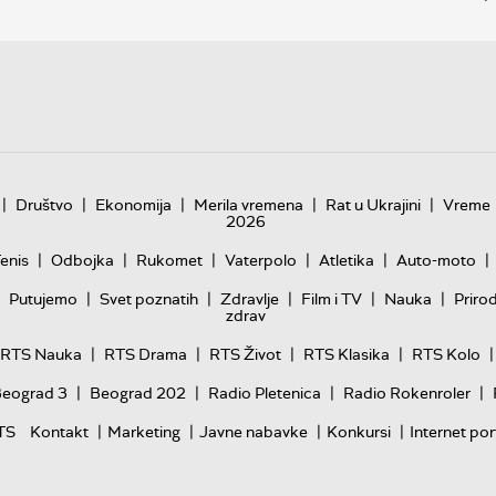
|
|
|
|
|
Društvo
Ekonomija
Merila vremena
Rat u Ukrajini
Vreme
2026
|
|
|
|
|
|
enis
Odbojka
Rukomet
Vaterpolo
Atletika
Auto-moto
|
|
|
|
|
Putujemo
Svet poznatih
Zdravlje
Film i TV
Nauka
Priro
zdrav
|
|
|
|
|
RTS Nauka
RTS Drama
RTS Život
RTS Klasika
RTS Kolo
|
|
|
|
Beograd 3
Beograd 202
Radio Pletenica
Radio Rokenroler
|
|
|
|
TS
Kontakt
Marketing
Javne nabavke
Konkursi
Internet por