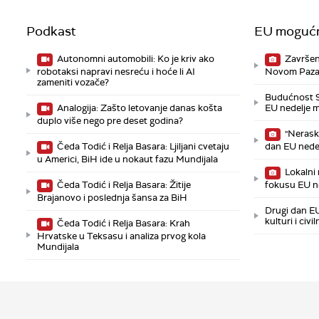
Podkast
EU mogućn
Autonomni automobili: Ko je kriv ako
Završen
robotaksi napravi nesreću i hoće li AI
Novom Pazaru
zameniti vozače?
Budućnost Sr
Analogija: Zašto letovanje danas košta
EU nedelje 
duplo više nego pre deset godina?
"Neraski
Čeda Todić i Relja Basara: Ljiljani cvetaju
dan EU nede
u Americi, BiH ide u nokaut fazu Mundijala
Lokalni r
Čeda Todić i Relja Basara: Žitije
fokusu EU n
Brajanovo i poslednja šansa za BiH
Drugi dan E
kulturi i ci
Čeda Todić i Relja Basara: Krah
Hrvatske u Teksasu i analiza prvog kola
Mundijala