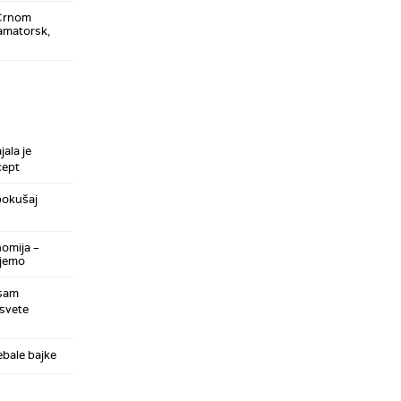
 Crnom
amatorsk,
jala je
cept
 pokušaj
nomija –
ujemo
 sam
esvete
ebale bajke