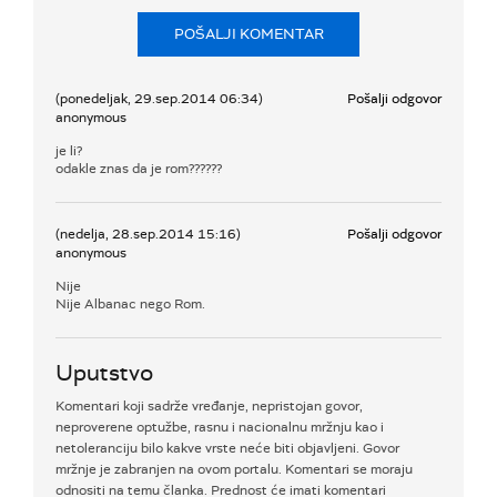
POŠALJI KOMENTAR
(ponedeljak, 29.sep.2014 06:34)
Pošalji odgovor
anonymous
je li?
odakle znas da je rom??????
(nedelja, 28.sep.2014 15:16)
Pošalji odgovor
anonymous
Nije
Nije Albanac nego Rom.
Uputstvo
Komentari koji sadrže vređanje, nepristojan govor,
neproverene optužbe, rasnu i nacionalnu mržnju kao i
netoleranciju bilo kakve vrste neće biti objavljeni. Govor
mržnje je zabranjen na ovom portalu. Komentari se moraju
odnositi na temu članka. Prednost će imati komentari