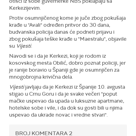
otisci iz sobe guvernerke NBS poklapaju sa
Kerkezijevim.
Protiv osumnjičenog kome je juče zbog pokušaja
krađe u "Avali" određen pritvor do 30 dana,
budvanska policija danas će podneti prijavu i
zbog pokušaja teške krađe u "Maestralu", objavile
su
Vijesti
.
Navodi se i da je Kerkezi, koji je rodom iz
kosovskog mesta Obilić, dobro poznat policiji, jer
je ranije boravio u Španiji gde je osumnjičen za
mnogobrojna krivična dela.
Vijesti
javljaju da je Kerkezi iz Španije 10. avgusta
stigao u Crnu Goru i da je svake večeri "poput
mačke uspevao da upada u luksuzne apartmane,
hotelske sobe i vile, i da dok su gosti bili u njima
uspevao da ukrade novac i vredne stvari".
BROJ KOMENTARA
2