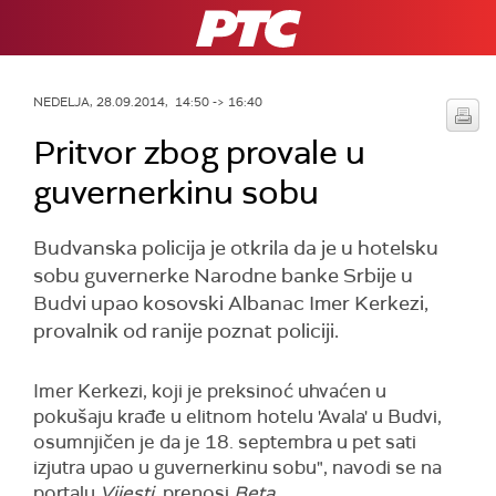
RTS
NEDELJA, 28.09.2014, 14:50 -> 16:40
Pritvor zbog provale u
guvernerkinu sobu
Budvanska policija je otkrila da je u hotelsku
sobu guvernerke Narodne banke Srbije u
Budvi upao kosovski Albanac Imer Kerkezi,
provalnik od ranije poznat policiji.
Imer Kerkezi, koji je preksinoć uhvaćen u
pokušaju krađe u elitnom hotelu 'Avala' u Budvi,
osumnjičen je da je 18. septembra u pet sati
izjutra upao u guvernerkinu sobu", navodi se na
portalu
Vijesti
, prenosi
Beta
.