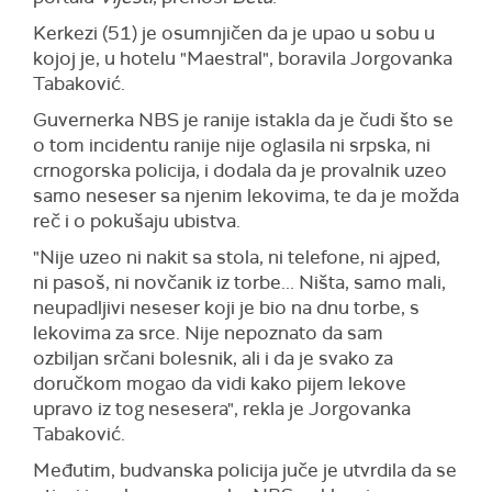
Kerkezi (51) je osumnjičen da je upao u sobu u
kojoj je, u hotelu "Maestral", boravila Jorgovanka
Tabaković.
Guvernerka NBS je ranije istakla da je čudi što se
o tom incidentu ranije nije oglasila ni srpska, ni
crnogorska policija, i dodala da je provalnik uzeo
samo neseser sa njenim lekovima, te da je možda
reč i o pokušaju ubistva.
"Nije uzeo ni nakit sa stola, ni telefone, ni ajped,
ni pasoš, ni novčanik iz torbe... Ništa, samo mali,
neupadljivi neseser koji je bio na dnu torbe, s
lekovima za srce. Nije nepoznato da sam
ozbiljan srčani bolesnik, ali i da je svako za
doručkom mogao da vidi kako pijem lekove
upravo iz tog nesesera", rekla je Jorgovanka
Tabaković.
Međutim, budvanska policija juče je utvrdila da se