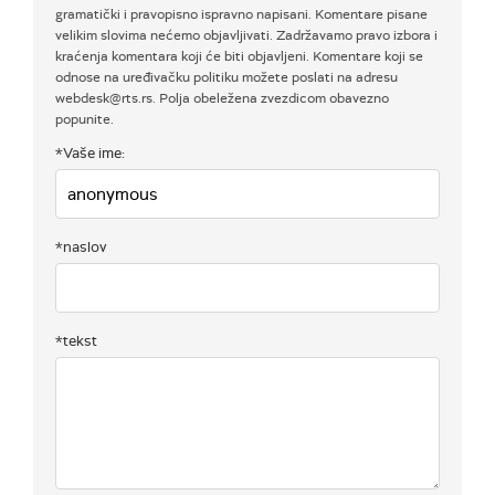
gramatički i pravopisno ispravno napisani. Komentare pisane
velikim slovima nećemo objavljivati. Zadržavamo pravo izbora i
kraćenja komentara koji će biti objavljeni. Komentare koji se
odnose na uređivačku politiku možete poslati na adresu
webdesk@rts.rs. Polja obeležena zvezdicom obavezno
popunite.
*Vaše ime:
*naslov
*tekst