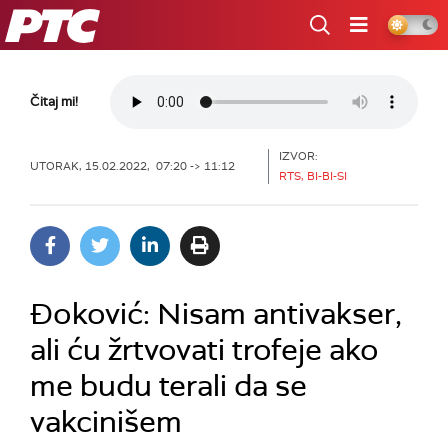
RTS
Čitaj mi!
IZVOR:
UTORAK, 15.02.2022, 07:20 -> 11:12
RTS, BI-BI-SI
Đoković: Nisam antivakser,
ali ću žrtvovati trofeje ako
me budu terali da se
vakcinišem