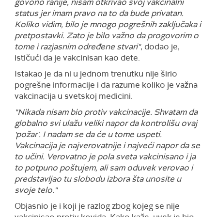
govorio ranije, nisam otkrivao svoj vakcinalni
status jer imam pravo na to da bude privatan.
Koliko vidim, bilo je mnogo pogrešnih zaključaka i
pretpostavki. Zato je bilo važno da progovorim o
tome i razjasnim određene stvari"
, dodao je,
ističući da je vakcinisan kao dete.
Istakao je da ni u jednom trenutku nije širio
pogrešne informacije i da razume koliko je važna
vakcinacija u svetskoj medicini.
"Nikada nisam bio protiv vakcinacije. Shvatam da
globalno svi ulažu veliki napor da kontrolišu ovaj
'požar'. I nadam se da će u tome uspeti.
Vakcinacija je najverovatnije i najveći napor da se
to učini. Verovatno je pola sveta vakcinisano i ja
to potpuno poštujem, ali sam oduvek verovao i
predstavljao tu slobodu izbora šta unosite u
svoje telo."
Objasnio je i koji je razlog zbog kojeg se nije