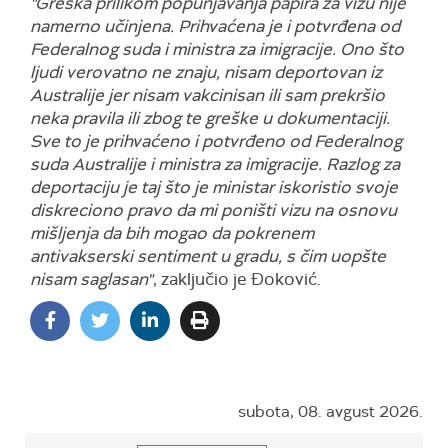
"Greška prilikom popunjavanja papira za vizu nije
namerno učinjena. Prihvaćena je i potvrđena od
Federalnog suda i ministra za imigracije. Ono što
ljudi verovatno ne znaju, nisam deportovan iz
Australije jer nisam vakcinisan ili sam prekršio
neka pravila ili zbog te greške u dokumentaciji.
Sve to je prihvaćeno i potvrđeno od Federalnog
suda Australije i ministra za imigracije. Razlog za
deportaciju je taj što je ministar iskoristio svoje
diskreciono pravo da mi poništi vizu na osnovu
mišljenja da bih mogao da pokrenem
antivakserski sentiment u gradu, s čim uopšte
nisam saglasan"
, zaključio je Đoković.
subota, 08. avgust 2026.