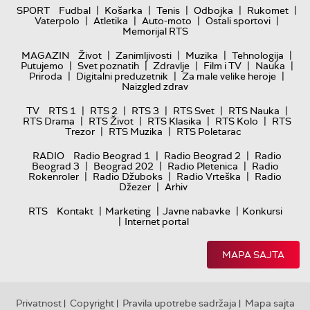
|
|
|
|
|
SPORT
Fudbal
Košarka
Tenis
Odbojka
Rukomet
|
|
|
|
Vaterpolo
Atletika
Auto-moto
Ostali sportovi
Memorijal RTS
|
|
|
|
MAGAZIN
Život
Zanimljivosti
Muzika
Tehnologija
|
|
|
|
|
Putujemo
Svet poznatih
Zdravlje
Film i TV
Nauka
|
|
|
Priroda
Digitalni preduzetnik
Za male velike heroje
Naizgled zdrav
|
|
|
|
|
TV
RTS 1
RTS 2
RTS 3
RTS Svet
RTS Nauka
|
|
|
|
RTS Drama
RTS Život
RTS Klasika
RTS Kolo
RTS
|
|
Trezor
RTS Muzika
RTS Poletarac
|
|
RADIO
Radio Beograd 1
Radio Beograd 2
Radio
|
|
|
Beograd 3
Beograd 202
Radio Pletenica
Radio
|
|
|
Rokenroler
Radio Džuboks
Radio Vrteška
Radio
|
Džezer
Arhiv
|
|
|
RTS
Kontakt
Marketing
Javne nabavke
Konkursi
|
Internet portal
MAPA SAJTA
Privatnost
Copyright
Pravila upotrebe sadržaja
Mapa sajta
|
|
|