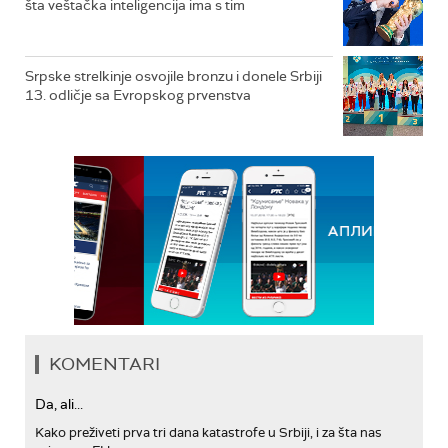
šta veštačka inteligencija ima s tim
Srpske strelkinje osvojile bronzu i donele Srbiji
13. odličje sa Evropskog prvenstva
KOMENTARI
Da, ali...
Kako preživeti prva tri dana katastrofe u Srbiji, i za šta nas