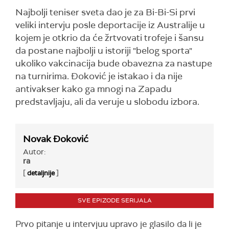
Najbolji teniser sveta dao je za Bi-Bi-Si prvi
veliki intervju posle deportacije iz Australije u
kojem je otkrio da će žrtvovati trofeje i šansu
da postane najbolji u istoriji "belog sporta"
ukoliko vakcinacija bude obavezna za nastupe
na turnirima. Đoković je istakao i da nije
antivakser kako ga mnogi na Zapadu
predstavljaju, ali da veruje u slobodu izbora.
Novak Đoković
Autor:
ra
[
]
detaljnije
SVE EPIZODE SERIJALA
Prvo pitanje u intervjuu upravo je glasilo da li je