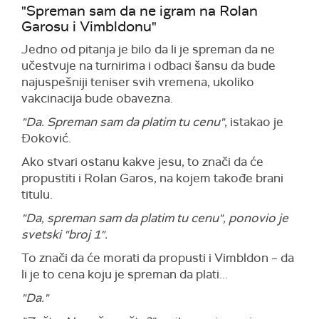
"Spreman sam da ne igram na Rolan
Garosu i Vimbldonu"
Jedno od pitanja je bilo da li je spreman da ne
učestvuje na turnirima i odbaci šansu da bude
najuspešniji teniser svih vremena, ukoliko
vakcinacija bude obavezna.
"Da. Spreman sam da platim tu cenu"
, istakao je
Đoković.
Ako stvari ostanu kakve jesu, to znači da će
propustiti i Rolan Garos, na kojem takođe brani
titulu.
"Da, spreman sam da platim tu cenu", ponovio je
svetski "broj 1".
To znači da će morati da propusti i Vimbldon – da
li je to cena koju je spreman da plati...
"Da."