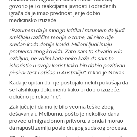
govorio je i o reakcijama javnosti i određenih
igrača da je imao prednost jer je dobio
medicinsko izuzeće.
"Razumem da je mnogo kritika i razumem da ljudi
smišljaju različite teorije o tome, ali niko nije
srećan kada dobije kovid. Milioni ljudi imaju
problema zbog kovida. Zato sam to shvatio vrlo
ozbiljno, ne volim kada neko kaže da sam to
iskoristio u svoju korist kako bih dobio pozitivan
pi-si-ar test i otišao u Australiju"
, rekao je Novak.
Kada je upitan da li je postojalo nekih pokušaja da
se falsifikuju dokumenti kako bi dobio izuzeće,
odlučno je rekao "ne".
Zaključuje i da mu je bilo veoma teško zbog
dešavanja u Melburnu, pošto je nekoliko dana
proveo u imigracionom pritvoru, a onda i morao
da napusti zemlju posle drugog sudskog procesa.