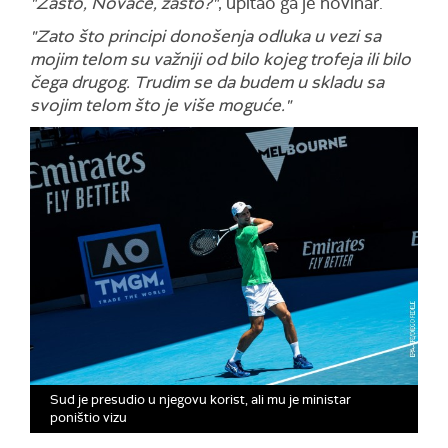
"Zašto, Novače, zašto?"
, upitao ga je novinar.
"Zato što principi donošenja odluka u vezi sa
mojim telom su važniji od bilo kojeg trofeja ili bilo
čega drugog. Trudim se da budem u skladu sa
svojim telom što je više moguće."
Sud je presudio u njegovu korist, ali mu je ministar
poništio vizu