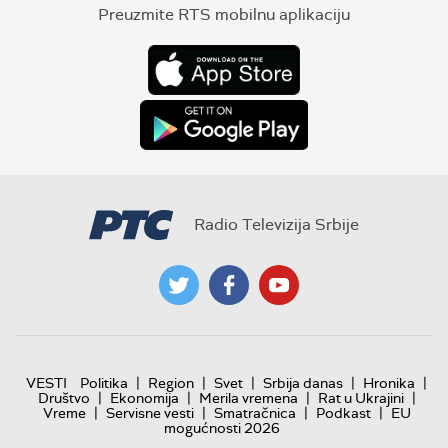
Preuzmite RTS mobilnu aplikaciju
Radio Televizija Srbije
|
|
|
|
|
VESTI
Politika
Region
Svet
Srbija danas
Hronika
|
|
|
|
Društvo
Ekonomija
Merila vremena
Rat u Ukrajini
|
|
|
|
Vreme
Servisne vesti
Smatračnica
Podkast
EU
mogućnosti 2026