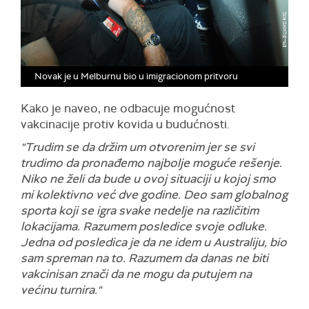
Novak je u Melburnu bio u imigracionom pritvoru
Kako je naveo, ne odbacuje mogućnost
vakcinacije protiv kovida u budućnosti.
"Trudim se da držim um otvorenim jer se svi
trudimo da pronađemo najbolje moguće rešenje.
Niko ne želi da bude u ovoj situaciji u kojoj smo
mi kolektivno već dve godine. Deo sam globalnog
sporta koji se igra svake nedelje na različitim
lokacijama. Razumem posledice svoje odluke.
Jedna od posledica je da ne idem u Australiju, bio
sam spreman na to. Razumem da danas ne biti
vakcinisan znači da ne mogu da putujem na
većinu turnira."