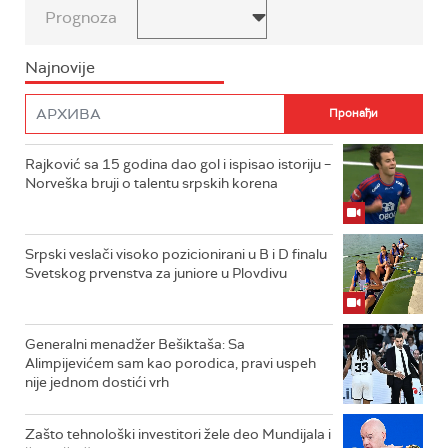
Prognoza
Najnovije
Rajković sa 15 godina dao gol i ispisao istoriju –
Norveška bruji o talentu srpskih korena
Srpski veslači visoko pozicionirani u B i D finalu
Svetskog prvenstva za juniore u Plovdivu
Generalni menadžer Bešiktaša: Sa
Alimpijevićem sam kao porodica, pravi uspeh
nije jednom dostići vrh
Zašto tehnološki investitori žele deo Mundijala i