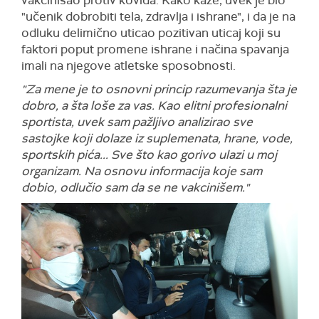
vakcinisao protiv kovida. Kako kaže, uvek je bio
"učenik dobrobiti tela, zdravlja i ishrane", i da je na
odluku delimično uticao pozitivan uticaj koji su
faktori poput promene ishrane i načina spavanja
imali na njegove atletske sposobnosti.
"Za mene je to osnovni princip razumevanja šta je
dobro, a šta loše za vas. Kao elitni profesionalni
sportista, uvek sam pažljivo analizirao sve
sastojke koji dolaze iz suplemenata, hrane, vode,
sportskih pića... Sve što kao gorivo ulazi u moj
organizam. Na osnovu informacija koje sam
dobio, odlučio sam da se ne vakcinišem."