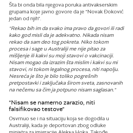
Šta bi onda bila njegova poruka antivakserskim
grupama koje javno govore da je "Novak Đoković
jedan od njih".
"Rekao bih im da svako ima pravo da govori ili radi
kako god misli da je adekvatno. Nikada nisam
rekao da sam deo tog pokreta. Niko tokom
procesa i sage u Australiji me nije pitao za
mišljenje ili kakvi su moji stavovi o vakcinaciji.
Nisam mogao da izrazim šta mislim i kakvi su mi
stavovi, ni tokom legalnog procesa, niti napolju.
Nesreća je što je bilo toliko pogrešnih
pretpostavki i zaključaka širom sveta, zasnovanih
na nečemu sa čim ja potpuno nisam saglasan."
"Nisam se namerno zarazio, niti
falsifikovao testove"
Osvrnuo se i na situaciju koja se dogodila u
Australiji, kada je deportovan zbog odluke
ministra za imigracije Aleksa Hoka. Takođe,