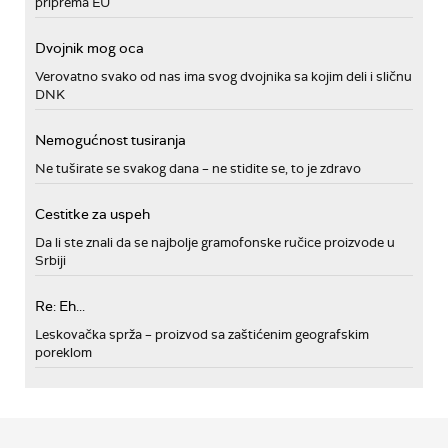
priprema EU
Dvojnik mog oca
Verovatno svako od nas ima svog dvojnika sa kojim deli i sličnu
DNK
Nemogućnost tusiranja
Ne tuširate se svakog dana – ne stidite se, to je zdravo
Cestitke za uspeh
Da li ste znali da se najbolje gramofonske ručice proizvode u
Srbiji
Re: Eh...
Leskovačka sprža – proizvod sa zaštićenim geografskim
poreklom