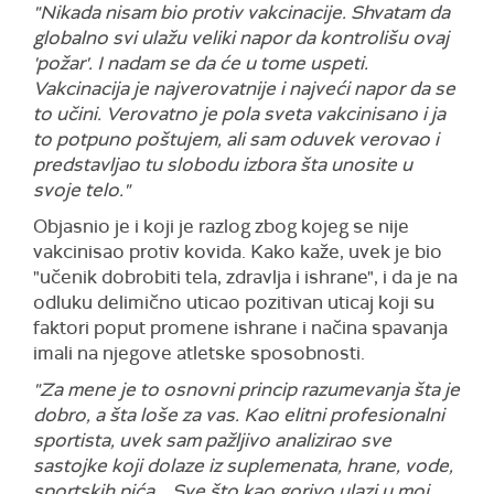
"Nikada nisam bio protiv vakcinacije. Shvatam da
globalno svi ulažu veliki napor da kontrolišu ovaj
'požar'. I nadam se da će u tome uspeti.
Vakcinacija je najverovatnije i najveći napor da se
to učini. Verovatno je pola sveta vakcinisano i ja
to potpuno poštujem, ali sam oduvek verovao i
predstavljao tu slobodu izbora šta unosite u
svoje telo."
Objasnio je i koji je razlog zbog kojeg se nije
vakcinisao protiv kovida. Kako kaže, uvek je bio
"učenik dobrobiti tela, zdravlja i ishrane", i da je na
odluku delimično uticao pozitivan uticaj koji su
faktori poput promene ishrane i načina spavanja
imali na njegove atletske sposobnosti.
"Za mene je to osnovni princip razumevanja šta je
dobro, a šta loše za vas. Kao elitni profesionalni
sportista, uvek sam pažljivo analizirao sve
sastojke koji dolaze iz suplemenata, hrane, vode,
sportskih pića... Sve što kao gorivo ulazi u moj