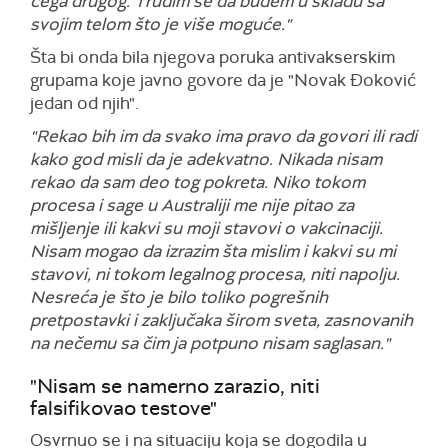
čega drugog. Trudim se da budem u skladu sa
svojim telom što je više moguće."
Šta bi onda bila njegova poruka antivakserskim
grupama koje javno govore da je "Novak Đoković
jedan od njih".
"Rekao bih im da svako ima pravo da govori ili radi
kako god misli da je adekvatno. Nikada nisam
rekao da sam deo tog pokreta. Niko tokom
procesa i sage u Australiji me nije pitao za
mišljenje ili kakvi su moji stavovi o vakcinaciji.
Nisam mogao da izrazim šta mislim i kakvi su mi
stavovi, ni tokom legalnog procesa, niti napolju.
Nesreća je što je bilo toliko pogrešnih
pretpostavki i zaključaka širom sveta, zasnovanih
na nečemu sa čim ja potpuno nisam saglasan."
"Nisam se namerno zarazio, niti
falsifikovao testove"
Osvrnuo se i na situaciju koja se dogodila u