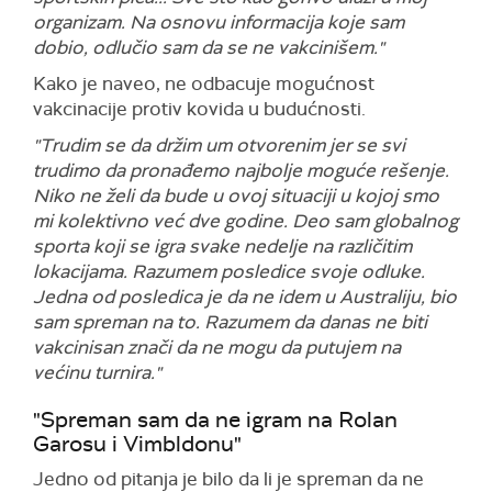
organizam. Na osnovu informacija koje sam
dobio, odlučio sam da se ne vakcinišem."
Kako je naveo, ne odbacuje mogućnost
vakcinacije protiv kovida u budućnosti.
"Trudim se da držim um otvorenim jer se svi
trudimo da pronađemo najbolje moguće rešenje.
Niko ne želi da bude u ovoj situaciji u kojoj smo
mi kolektivno već dve godine. Deo sam globalnog
sporta koji se igra svake nedelje na različitim
lokacijama. Razumem posledice svoje odluke.
Jedna od posledica je da ne idem u Australiju, bio
sam spreman na to. Razumem da danas ne biti
vakcinisan znači da ne mogu da putujem na
većinu turnira."
"Spreman sam da ne igram na Rolan
Garosu i Vimbldonu"
Jedno od pitanja je bilo da li je spreman da ne