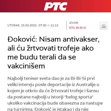
RTS
IZVOR:
UTORAK, 15.02.2022, 07:20 -> 11:12
RTS, BI-BI-SI
Đoković: Nisam antivakser,
ali ću žrtvovati trofeje ako
me budu terali da se
vakcinišem
Najbolji teniser sveta dao je za Bi-Bi-Si prvi
veliki intervju posle deportacije iz Australije u
kojem je otkrio da će žrtvovati trofeje i šansu
da postane najbolji u istoriji "belog sporta"
ukoliko vakcinacija bude obavezna za nastupe
na turnirima. Đoković je istakao i da nije