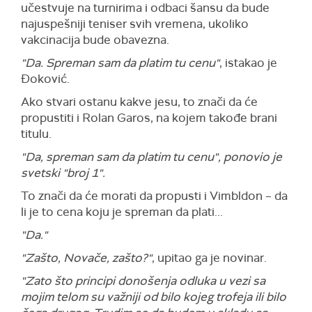
učestvuje na turnirima i odbaci šansu da bude
najuspešniji teniser svih vremena, ukoliko
vakcinacija bude obavezna.
"Da. Spreman sam da platim tu cenu"
, istakao je
Đoković.
Ako stvari ostanu kakve jesu, to znači da će
propustiti i Rolan Garos, na kojem takođe brani
titulu.
"Da, spreman sam da platim tu cenu", ponovio je
svetski "broj 1".
To znači da će morati da propusti i Vimbldon – da
li je to cena koju je spreman da plati...
"Da."
"Zašto, Novače, zašto?"
, upitao ga je novinar.
"Zato što principi donošenja odluka u vezi sa
mojim telom su važniji od bilo kojeg trofeja ili bilo