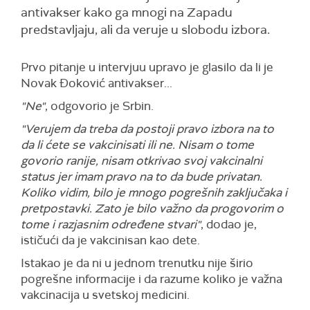
antivakser kako ga mnogi na Zapadu
predstavljaju, ali da veruje u slobodu izbora.
Prvo pitanje u intervjuu upravo je glasilo da li je
Novak Đoković antivakser...
"Ne"
, odgovorio je Srbin.
"Verujem da treba da postoji pravo izbora na to
da li ćete se vakcinisati ili ne. Nisam o tome
govorio ranije, nisam otkrivao svoj vakcinalni
status jer imam pravo na to da bude privatan.
Koliko vidim, bilo je mnogo pogrešnih zaključaka i
pretpostavki. Zato je bilo važno da progovorim o
tome i razjasnim određene stvari"
, dodao je,
ističući da je vakcinisan kao dete.
Istakao je da ni u jednom trenutku nije širio
pogrešne informacije i da razume koliko je važna
vakcinacija u svetskoj medicini.