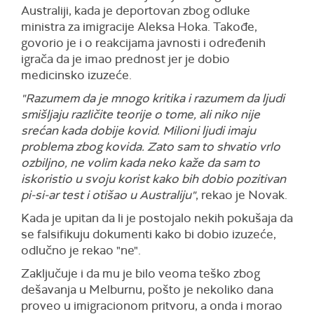
Australiji, kada je deportovan zbog odluke
ministra za imigracije Aleksa Hoka. Takođe,
govorio je i o reakcijama javnosti i određenih
igrača da je imao prednost jer je dobio
medicinsko izuzeće.
"Razumem da je mnogo kritika i razumem da ljudi
smišljaju različite teorije o tome, ali niko nije
srećan kada dobije kovid. Milioni ljudi imaju
problema zbog kovida. Zato sam to shvatio vrlo
ozbiljno, ne volim kada neko kaže da sam to
iskoristio u svoju korist kako bih dobio pozitivan
pi-si-ar test i otišao u Australiju"
, rekao je Novak.
Kada je upitan da li je postojalo nekih pokušaja da
se falsifikuju dokumenti kako bi dobio izuzeće,
odlučno je rekao "ne".
Zaključuje i da mu je bilo veoma teško zbog
dešavanja u Melburnu, pošto je nekoliko dana
proveo u imigracionom pritvoru, a onda i morao