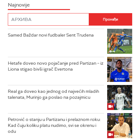
Najnovije
Samed Baždar novi fudbaler Sent Trudena
Hetafe doveo novo pojačanje pred Partizan – iz
Liona stigao bivši igrač Evertona
Real ga doveo kao jednog od najvećih mladih
talenata, Murinjo ga poslao na pozajmicu
Petrović o stanju u Partizanu i prelaznom roku:
Kad čuju koliku platu nudimo, svi se okrenu i
odu