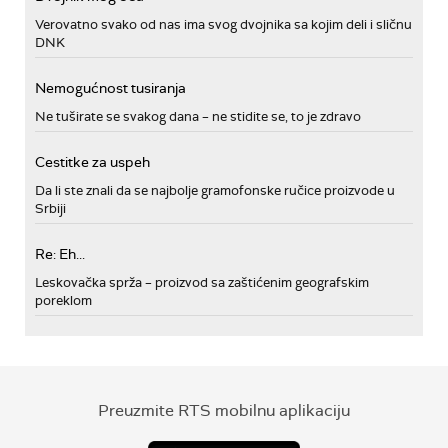
Verovatno svako od nas ima svog dvojnika sa kojim deli i sličnu
DNK
Nemogućnost tusiranja
Ne tuširate se svakog dana – ne stidite se, to je zdravo
Cestitke za uspeh
Da li ste znali da se najbolje gramofonske ručice proizvode u
Srbiji
Re: Eh...
Leskovačka sprža – proizvod sa zaštićenim geografskim
poreklom
Preuzmite RTS mobilnu aplikaciju