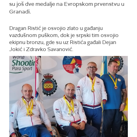
su još dve medalje na Evropskom prvenstvu u
Granadi.
Dragan Ristić je osvojio zlato u gađanju
vazdušnom puškom, dok je srpski tim osvojio
ekipnu bronzu, gde su uz Ristića gađali Dejan
Jokić i Zdravko Savanović.