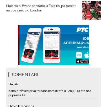
Malerozni Evans se vratio u Žalgiris, pa poslat
na pozajmicu u London
KOMENTARI
Da, ali...
Kako preživeti prva tri dana katastrofe u Srbiji, i za šta nas
priprema EU
Dvojnik mog oca