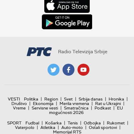
Radio Televizija Srbije
|
|
|
|
|
VESTI
Politika
Region
Svet
Srbija danas
Hronika
|
|
|
|
Društvo
Ekonomija
Merila vremena
Rat u Ukrajini
|
|
|
|
Vreme
Servisne vesti
Smatračnica
Podkast
EU
mogućnosti 2026
|
|
|
|
|
SPORT
Fudbal
Košarka
Tenis
Odbojka
Rukomet
|
|
|
|
Vaterpolo
Atletika
Auto-moto
Ostali sportovi
Memorijal RTS