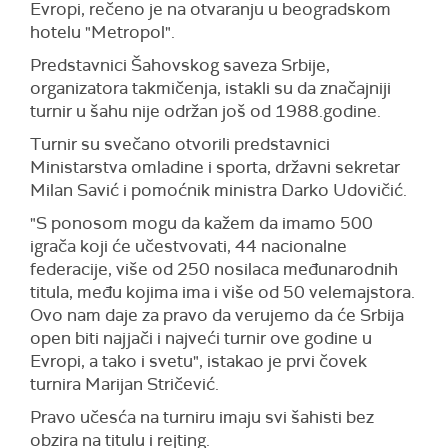
Evropi, rečeno je na otvaranju u beogradskom
hotelu "Metropol".
Predstavnici Šahovskog saveza Srbije,
organizatora takmičenja, istakli su da značajniji
turnir u šahu nije održan još od 1988.godine.
Turnir su svečano otvorili predstavnici
Ministarstva omladine i sporta, državni sekretar
Milan Savić i pomoćnik ministra Darko Udovičić.
"S ponosom mogu da kažem da imamo 500
igrača koji će učestvovati, 44 nacionalne
federacije, više od 250 nosilaca međunarodnih
titula, među kojima ima i više od 50 velemajstora.
Ovo nam daje za pravo da verujemo da će Srbija
open biti najjači i najveći turnir ove godine u
Evropi, a tako i svetu", istakao je prvi čovek
turnira Marijan Stričević.
Pravo učesća na turniru imaju svi šahisti bez
obzira na titulu i rejting.