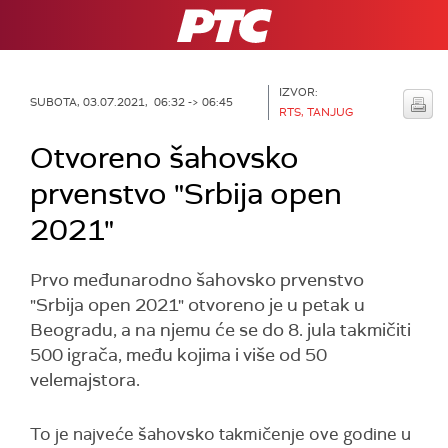
RTS
IZVOR:
SUBOTA, 03.07.2021, 06:32 -> 06:45
RTS, TANJUG
Otvoreno šahovsko
prvenstvo "Srbija open
2021"
Prvo međunarodno šahovsko prvenstvo
"Srbija open 2021" otvoreno je u petak u
Beogradu, a na njemu će se do 8. jula takmičiti
500 igrača, među kojima i više od 50
velemajstora.
To je najveće šahovsko takmičenje ove godine u