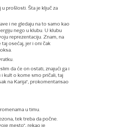
u prošlosti. Šta je ključ za
bave i ne gledaju na to samo kao
ergiju nego u klubu. U klubu
 svoju reprezentaciju. Znam, na
taj osećaj, jer i oni čak
hoksa.
vratku.
lim da će on ostati, znajući ga i
i kult o kome smo pričali, taj
isak na Karija", prokomentarisao
a promenama u timu.
sezona, tek treba da počne.
voje mesto", rekao je