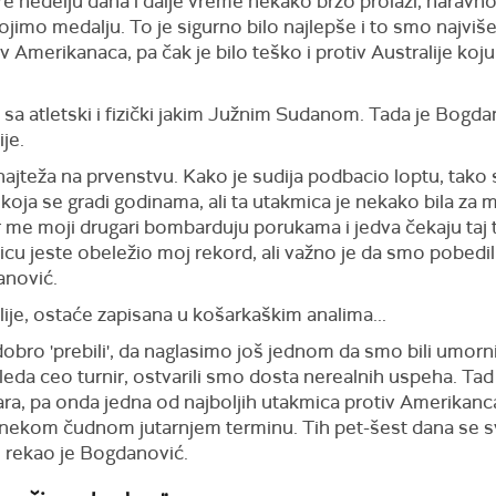
pre nedelju dana i dalje vreme nekako brzo prolazi, naravn
ojimo medalju. To je sigurno bilo najlepše i to smo najviše 
v Amerikanaca, pa čak je bilo teško i protiv Australije koj
pi sa atletski i fizički jakim Južnim Sudanom. Tada je Bogdan
ije.
 najteža na prvenstvu. Kako je sudija podbacio loptu, tako s
pa koja se gradi godinama, ali ta utakmica je nekako bila 
r me moji drugari bombarduju porukama i jedva čekaju taj 
u jeste obeležio moj rekord, ali važno je da smo pobedili 
anović.
ije, ostaće zapisana u košarkaškim analima...
obro 'prebili', da naglasimo još jednom da smo bili umorni
 gleda ceo turnir, ostvarili smo dosta nerealnih uspeha. Tad
igara, pa onda jedna od najboljih utakmica protiv Amerikan
 nekom čudnom jutarnjem terminu. Tih pet-šest dana se sv
, rekao je Bogdanović.