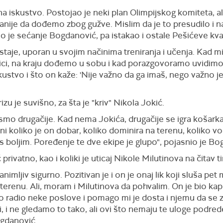
na iskustvo. Postojao je neki plan Olimpijskog komiteta, a
anije da dođemo zbog gužve. Mislim da je to presudilo 
elio je sećanje Bogdanović, pa istakao i ostale Pešićeve kva
taje, uporan u svojim načinima treniranja i učenja. Kad 
mici, na kraju dođemo u sobu i kad porazgovoramo uvidimo
stvo i što on kaže: 'Nije važno da ga imaš, nego važno je 
zu je suvišno, za šta je "kriv" Nikola Jokić.
li smo drugačije. Kad nema Jokića, drugačije se igra košarka.
 koliko je on dobar, koliko dominira na terenu, koliko v
as boljim. Poređenje te dve ekipe je glupo", pojasnio je Bo
privatno, kao i koliki je uticaj Nikole Milutinova na čitav t
imljiv sigurno. Pozitivan je i on je onaj lik koji sluša pet 
 terenu. Ali, moram i Milutinova da pohvalim. On je bio kap
no radio neke poslove i pomago mi je dosta i njemu da se 
 i ne gledamo to tako, ali ovi što nemaju te uloge podred
ogdanović.