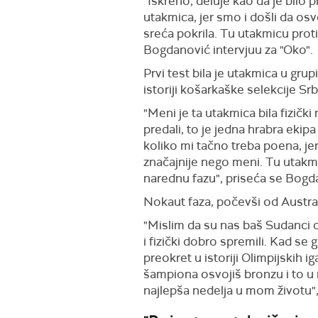
"Iskreno, deluje kao da je bilo 
utakmica, jer smo i došli da osv
sreća pokrila. Tu utakmicu proti
Bogdanović intervjuu za "Oko".
Prvi test bila je utakmica u gru
istoriji košarkaške selekcije Srb
"Meni je ta utakmica bila fizički
predali, to je jedna hrabra eki
koliko mi tačno treba poena, je
značajnije nego meni. Tu utakmic
narednu fazu", priseća se Bogd
Nokaut faza, počevši od Austral
"Mislim da su nas baš Sudanci d
i fizički dobro spremili. Kad se
preokret u istoriji Olimpijskih 
šampiona osvojiš bronzu i to u
najlepša nedelja u mom životu"