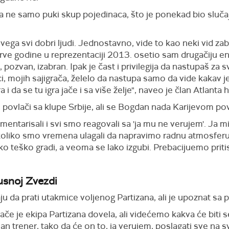
, a ne samo puki skup pojedinaca, što je ponekad bio slučaj 
svega svi dobri ljudi. Jednostavno, vide to kao neki vid za
ve godine u reprezentaciji 2013. osetio sam drugačiju en
, pozvan, izabran. Ipak je čast i privilegija da nastupaš za
i, mojih sajigrača, želelo da nastupa samo da vide kakav je 
 i da se tu igra jače i sa više želje", naveo je član Atlanta 
e povlači sa klupe Srbije, ali se Bogdan nada Karijevom po
entarisali i svi smo reagovali sa 'ja mu ne verujem'. Ja mis
, koliko smo vremena ulagali da napravimo radnu atmosferu 
ako teško gradi, a veoma se lako izgubi. Prebacijuemo prit
usnoj Zvezdi
u da prati utakmice voljenog Partizana, ali je upoznat s
če je ekipa Partizana dovela, ali videćemo kakva će biti 
an trener, tako da će on to, ja verujem, poslagati sve na s