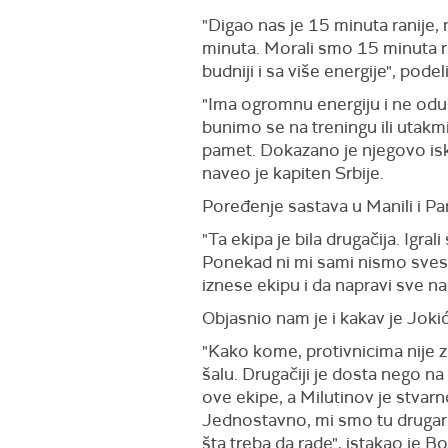
"Digao nas je 15 minuta ranije, 
minuta. Morali smo 15 minuta r
budniji i sa više energije", pod
"Ima ogromnu energiju i ne odus
bunimo se na treningu ili utak
pamet. Dokazano je njegovo isku
naveo je kapiten Srbije.
Poređenje sastava u Manili i Pari
"Ta ekipa je bila drugačija. Igra
Ponekad ni mi sami nismo svesni
iznese ekipu i da napravi sve n
Objasnio nam je i kakav je Jokić 
"Kako kome, protivnicima nije zan
šalu. Drugačiji je dosta nego na
ove ekipe, a Milutinov je stvar
Jednostavno, mi smo tu drugari,
šta treba da rade", istakao je B