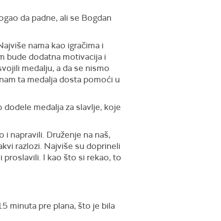
 mogao da padne, ali se Bogdan
Najviše nama kao igračima i
m bude dodatna motivacija i
svojili medalju, a da se nismo
 će nam ta medalja dosta pomoći u
dodele medalja za slavlje, koje
 i napravili. Druženje na naš,
vi razlozi. Najviše su doprineli
 proslavili. I kao što si rekao, to
 minuta pre plana, što je bila