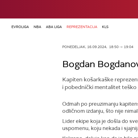
EVROLIGA
NBA
ABA LIGA
REPREZENTACIJA
KLS
PONEDELJAK, 16.09.2024, 18:50 -> 19:04
Bogdan Bogdanovi
Kapiten košarkaške reprezenta
i pobednički mentalitet teško 
Odmah po preuzimanju kapitens
odličnom izdanju, što nije nimalo
Lider ekipe koja je došla do sve
uspomenu, koju nekada i sjajnij