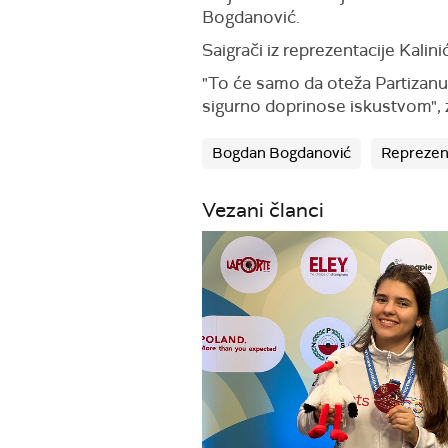
Bogdanović.
Saigrači iz reprezentacije Kali
"To će samo da oteža Partizanu. O
sigurno doprinose iskustvom",
Bogdan Bogdanović
Reprezent
Vezani članci