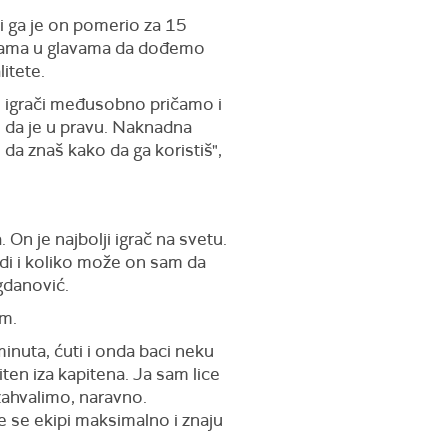
li ga je on pomerio za 15
i nama u glavama da dođemo
litete.
mi igrači međusobno pričamo i
 da je u pravu. Naknadna
da znaš kako da ga koristiš",
 On je najbolji igrač na svetu.
odi i koliko može on sam da
gdanović.
im.
minuta, ćuti i onda baci neku
iten iza kapitena. Ja sam lice
zahvalimo, naravno.
e se ekipi maksimalno i znaju