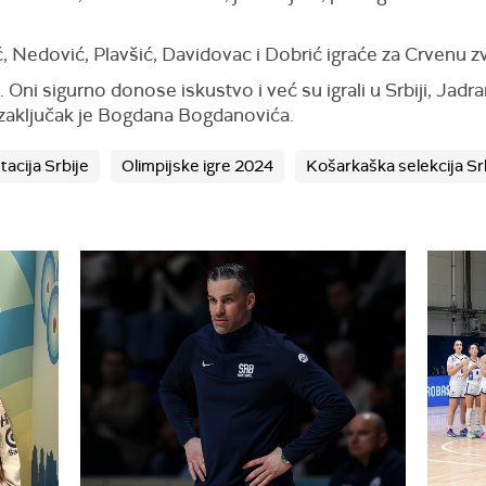
nić, Nedović, Plavšić, Davidovac i Dobrić igraće za Crvenu
ni sigurno donose iskustvo i već su igrali u Srbiji, Jadrans
 zaključak je Bogdana Bogdanovića.
acija Srbije
Olimpijske igre 2024
Košarkaška selekcija Sr