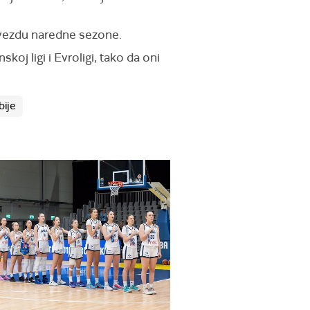
 zvezdu naredne sezone.
koj ligi i Evroligi, tako da oni
bije