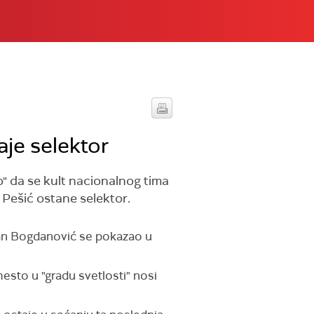
je selektor
" da se kult nacionalnog tima
 Pešić ostane selektor.
dan Bogdanović se pokazao u
mesto u "gradu svetlosti" nosi