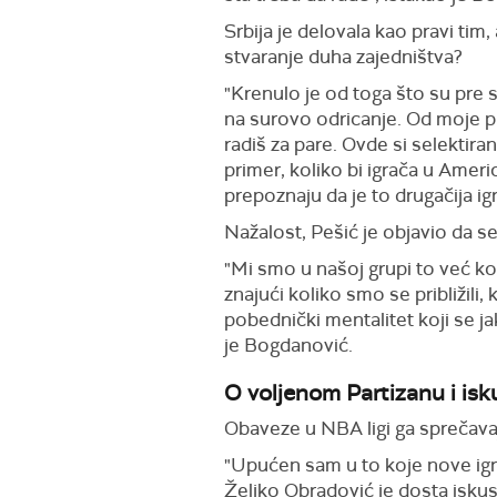
Srbija je delovala kao pravi tim
stvaranje duha zajedništva?
"Krenulo je od toga što su pre 
na surovo odricanje. Od moje pr
radiš za pare. Ovde si selektiran
primer, koliko bi igrača u Americ
prepoznaju da je to drugačija igra
Nažalost, Pešić je objavio da s
"Mi smo u našoj grupi to već kom
znajući koliko smo se približili
pobednički mentalitet koji se j
je Bogdanović.
O voljenom Partizanu i isk
Obaveze u NBA ligi ga sprečavaj
"Upućen sam u to koje nove igra
Željko Obradović je dosta iskus