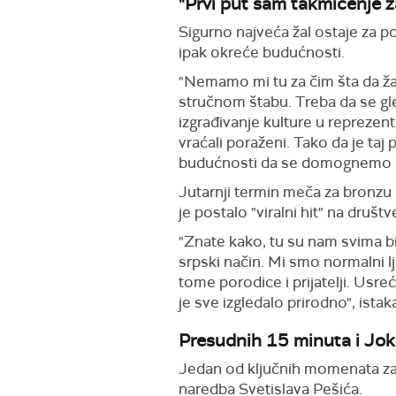
"Prvi put sam takmičenje 
Sigurno najveća žal ostaje za p
ipak okreće budućnosti.
"Nemamo mi tu za čim šta da ža
stručnom štabu. Treba da se g
izgrađivanje kulture u reprezent
vraćali poraženi. Tako da je taj
budućnosti da se domognemo i 
Jutarnji termin meča za bronzu
je postalo "viralni hit" na druš
"Znate kako, tu su nam svima bil
srpski način. Mi smo normalni lj
tome porodice i prijatelji. Usreći
je sve izgledalo prirodno", ista
Presudnih 15 minuta i Jok
Jedan od ključnih momenata za o
naredba Svetislava Pešića.