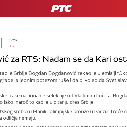
RTS
IZVOR:
RTS
ć za RTS: Nadam se da Kari osta
cije Srbije Bogdan Bogdanović rekao je u emisiji "Oko
grade, a jednim potezom ruše i da bi voleo da Svetislav
ke trake nacionalne selekcije od Vladimira Lučića, Bog
 lako, naročito kad je u pitanju dres Srbije.
tskog srebra u Manili i olimpijske bronze u Parizu. Treće 
a odličja nemaju.