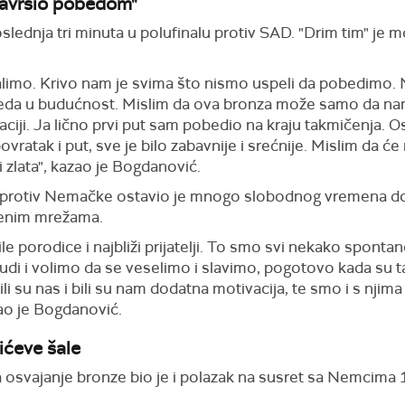
završio pobedom"
oslednja tri minuta u polufinalu protiv SAD. "Drim tim" je
limo. Krivo nam je svima što nismo uspeli da pobedimo. 
leda u budućnost. Mislim da ova bronza može samo da na
aciji. Ja lično prvi put sam pobedio na kraju takmičenja. O
 povratak i put, sve je bilo zabavnije i srećnije. Mislim da
zlata", kazao je Bogdanović.
 protiv Nemačke ostavio je mnogo slobodnog vremena do 
tvenim mrežama.
e porodice i najbliži prijatelji. To smo svi nekako spontano
udi i volimo da se veselimo i slavimo, pogotovo kada su tak
li su nas i bili su nam dodatna motivacija, te smo i s njima i
kao je Bogdanović.
ićeve šale
svajanje bronze bio je i polazak na susret sa Nemcima 15