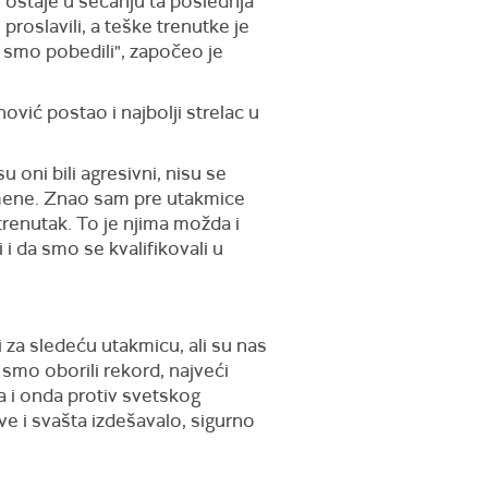
o ostaje u sećanju ta poslednja
proslavili, a teške trenutke je
u smo pobedili", započeo je
ović postao i najbolji strelac u
u oni bili agresivni, nisu se
za mene. Znao sam pre utakmice
trenutak. To je njima možda i
i da smo se kvalifikovali u
 za sledeću utakmicu, ali su nas
 smo oborili rekord, najveći
ca i onda protiv svetskog
e i svašta izdešavalo, sigurno