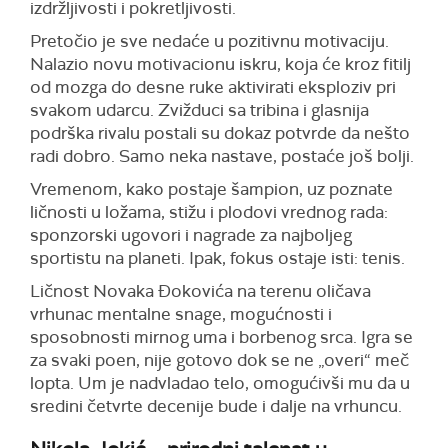
izdržljivosti i pokretljivosti.
Pretočio je sve nedaće u pozitivnu motivaciju.
Nalazio novu motivacionu iskru, koja će kroz fitilj
od mozga do desne ruke aktivirati eksploziv pri
svakom udarcu. Zvižduci sa tribina i glasnija
podrška rivalu postali su dokaz potvrde da nešto
radi dobro. Samo neka nastave, postaće još bolji.
Vremenom, kako postaje šampion, uz poznate
ličnosti u ložama, stižu i plodovi vrednog rada:
sponzorski ugovori i nagrade za najboljeg
sportistu na planeti. Ipak, fokus ostaje isti: tenis.
Ličnost Novaka Đokovića na terenu oličava
vrhunac mentalne snage, mogućnosti i
sposobnosti mirnog uma i borbenog srca. Igra se
za svaki poen, nije gotovo dok se ne „overi“ meč
lopta. Um je nadvladao telo, omogućivši mu da u
sredini četvrte decenije bude i dalje na vrhuncu.