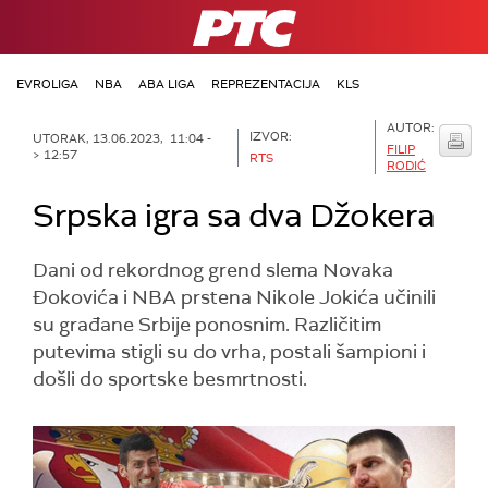
RTS
EVROLIGA
NBA
ABA LIGA
REPREZENTACIJA
KLS
AUTOR:
IZVOR:
UTORAK, 13.06.2023, 11:04 -
FILIP
> 12:57
RTS
RODIĆ
Srpska igra sa dva Džokera
Dani od rekordnog grend slema Novaka
Đokovića i NBA prstena Nikole Jokića učinili
su građane Srbije ponosnim. Različitim
putevima stigli su do vrha, postali šampioni i
došli do sportske besmrtnosti.