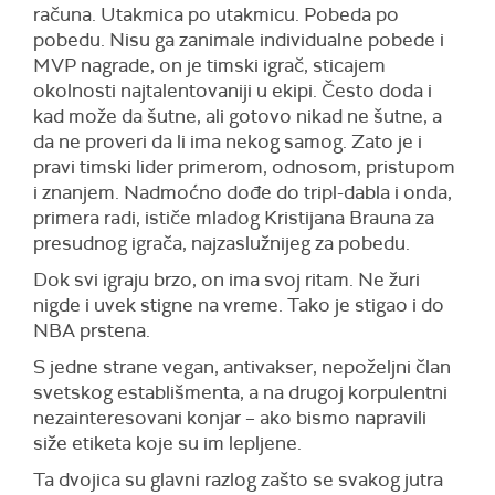
računa. Utakmica po utakmicu. Pobeda po
pobedu. Nisu ga zanimale individualne pobede i
MVP nagrade, on je timski igrač, sticajem
okolnosti najtalentovaniji u ekipi. Često doda i
kad može da šutne, ali gotovo nikad ne šutne, a
da ne proveri da li ima nekog samog. Zato je i
pravi timski lider primerom, odnosom, pristupom
i znanjem. Nadmoćno dođe do tripl-dabla i onda,
primera radi, ističe mladog Kristijana Brauna za
presudnog igrača, najzaslužnijeg za pobedu.
Dok svi igraju brzo, on ima svoj ritam. Ne žuri
nigde i uvek stigne na vreme. Tako je stigao i do
NBA prstena.
S jedne strane vegan, antivakser, nepoželjni član
svetskog establišmenta, a na drugoj korpulentni
nezainteresovani konjar – ako bismo napravili
siže etiketa koje su im lepljene.
Ta dvojica su glavni razlog zašto se svakog jutra