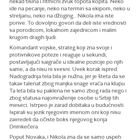
nekad tišina i ritmični zvuk topota kopita. Neko
ide na pecanje, neko na termin sa ekipom, neko u
streljanu, neko na džoging… Nikola ima iste
porive. To dovoljno govori da deli iste vrednosti
sa porodicom, lokalnom zajednicom i malim
krugom dragih ljudi.
Komandant vojske, strateg koji zna svoje i
protivnikove poteze i reaguje u sekundi,
postavljajući saigrače u idealne pozicije po njih
same, a da nisu ni svesni. Uvek korak ispred.
Nadogradnja tela bila je nužna, jer je šteta da se
takav talenat zbog manjka snage vraća na klupu.
Ta leta bila su paklena ne samo zbog rada nego i
zbog statusa najomraženije osobe u Srbiji tih
meseci. Istrpeo je zarad dobitaka u budućnosti.
Ispirali su jezik njegovim imenom oni koji nisu
zavredeli da očiste boks njegovog konja
Drimkečera.
Poput Novaka, i Nikola zna da se samo uspeh