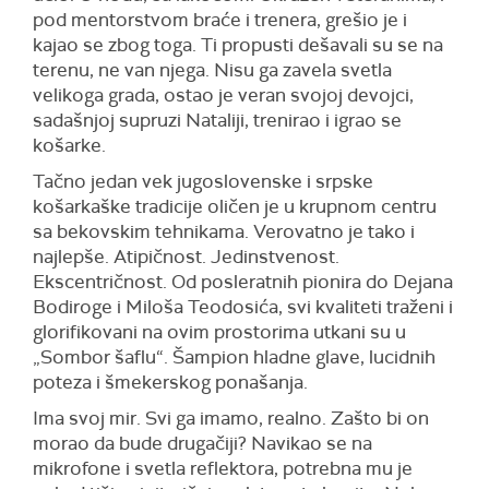
pod mentorstvom braće i trenera, grešio je i
kajao se zbog toga. Ti propusti dešavali su se na
terenu, ne van njega. Nisu ga zavela svetla
velikoga grada, ostao je veran svojoj devojci,
sadašnjoj supruzi Nataliji, trenirao i igrao se
košarke.
Tačno jedan vek jugoslovenske i srpske
košarkaške tradicije oličen je u krupnom centru
sa bekovskim tehnikama. Verovatno je tako i
najlepše. Atipičnost. Jedinstvenost.
Ekscentričnost. Od posleratnih pionira do Dejana
Bodiroge i Miloša Teodosića, svi kvaliteti traženi i
glorifikovani na ovim prostorima utkani su u
„Sombor šaflu“. Šampion hladne glave, lucidnih
poteza i šmekerskog ponašanja.
Ima svoj mir. Svi ga imamo, realno. Zašto bi on
morao da bude drugačiji? Navikao se na
mikrofone i svetla reflektora, potrebna mu je