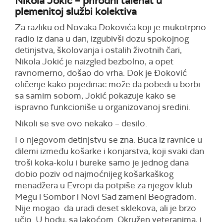
Nikola Jokić – prirodni talenat u
plemenitoj službi kolektiva
Za razliku od Novaka Đokovića koji je mukotrpno
radio iz dana u dan, izgubivši dozu spokojnog
detinjstva, školovanja i ostalih životnih čari,
Nikola Jokić je naizgled bezbolno, a opet
ravnomerno, došao do vrha. Dok je Đoković
oličenje kako pojedinac može da pobedi u borbi
sa samim sobom, Jokić pokazuje kako se
ispravno funkcioniše u organizovanoj sredini.
Nikoli se sve ovo nekako – desilo.
I o njegovom detinjstvu se zna. Buca iz ravnice u
dilemi između košarke i konjarstva, koji svaki dan
troši koka-kolu i bureke samo je jednog dana
dobio poziv od najmoćnijeg košarkaškog
menadžera u Evropi da potpiše za njegov klub
Megu i Sombor i Novi Sad zameni Beogradom.
Nije mogao da uradi deset sklekova, ali je brzo
učio. U hodu, sa lakoćom. Okružen veteranima, i