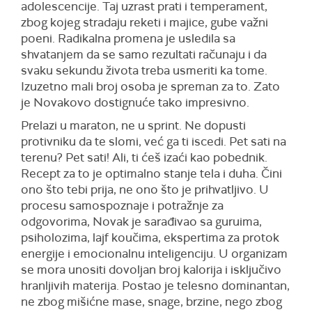
adolescencije. Taj uzrast prati i temperament,
zbog kojeg stradaju reketi i majice, gube važni
poeni. Radikalna promena je usledila sa
shvatanjem da se samo rezultati računaju i da
svaku sekundu života treba usmeriti ka tome.
Izuzetno mali broj osoba je spreman za to. Zato
je Novakovo dostignuće tako impresivno.
Prelazi u maraton, ne u sprint. Ne dopusti
protivniku da te slomi, već ga ti iscedi. Pet sati na
terenu? Pet sati! Ali, ti ćeš izaći kao pobednik.
Recept za to je optimalno stanje tela i duha. Čini
ono što tebi prija, ne ono što je prihvatljivo. U
procesu samospoznaje i potražnje za
odgovorima, Novak je sarađivao sa guruima,
psiholozima, lajf koučima, ekspertima za protok
energije i emocionalnu inteligenciju. U organizam
se mora unositi dovoljan broj kalorija i isključivo
hranljivih materija. Postao je telesno dominantan,
ne zbog mišićne mase, snage, brzine, nego zbog