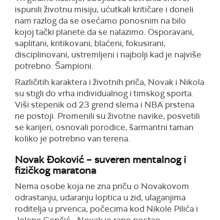
ispunili životnu misiju, ućutkali kritičare i doneli
nam razlog da se osećamo ponosnim na bilo
kojoj tački planete da se nalazimo. Osporavani,
saplitani, kritikovani, blaćeni, fokusirani,
disciplinovani, ustremljeni i najbolji kad je najviše
potrebno. Šampioni.
Različitih karaktera i životnih priča, Novak i Nikola
su stigli do vrha individualnog i timskog sporta.
Viši stepenik od 23 grend slema i NBA prstena
ne postoji. Promenili su životne navike, posvetili
se karijeri, osnovali porodice, šarmantni taman
koliko je potrebno van terena.
Novak Đoković – suveren mentalnog i
fizičkog maratona
Nema osobe koja ne zna priču o Novakovom
odrastanju, udaranju loptica u zid, ulaganjima
roditelja u prvenca, počecima kod Nikole Pilića i