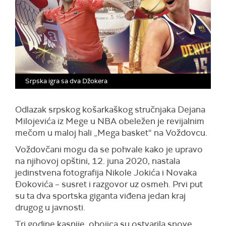
Srpska igra sa dva Džokera
Odlazak srpskog košarkaškog stručnjaka Dejana
Milojevića iz Mege u NBA obeležen je revijalnim
mečom u maloj hali „Mega basket“ na Voždovcu.
Voždovčani mogu da se pohvale kako je upravo
na njihovoj opštini, 12. juna 2020, nastala
jedinstvena fotografija Nikole Jokića i Novaka
Đokovića – susret i razgovor uz osmeh. Prvi put
su ta dva sportska giganta viđena jedan kraj
drugog u javnosti.
Tri godine kasnije, obojica su ostvarila snove,