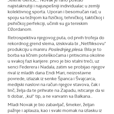
Jelene Genčić… Novak je rano postao
najistaknutiji i najuspešniji individualac u zemlji
kolektivnog sporta. Uporan i besomučan rad, u
spoju sa težnjom ka fizičkoj, tehničkoj, taktičkoj i
psihičkoj perfekciji, učinili su ga teniskim
Džordanom.
Retrospektiva njegovog puta, od prvih trofeja do
rekordnog grend slema, iziskivala bi „Netfliksovu“
produkciju u maniru
Poslednjeg plesa.
Bila je to
borba sa ličnim poteškoćama i pritiscima okoline
u svakoj fazi karijere: prvo je bio stalni treći, uz
senci Federera i Nadala; zatim se probijao njegov
rival iz mladih dana Endi Mari; neizostavne
povrede; izlazak iz senke Španca i Švajcarca;
medijski naslovi na račun njegov stavova, čak i
linč; želja da te prihvate na Zapadu, isticanje da si
ti dobar, „kul“ tip, a ne varvarin sa Balkana…
Mladi Novak je bio zabavljač, šmeker, željan
pažnje i aplauza, kao i svaki momak na izlasku iz