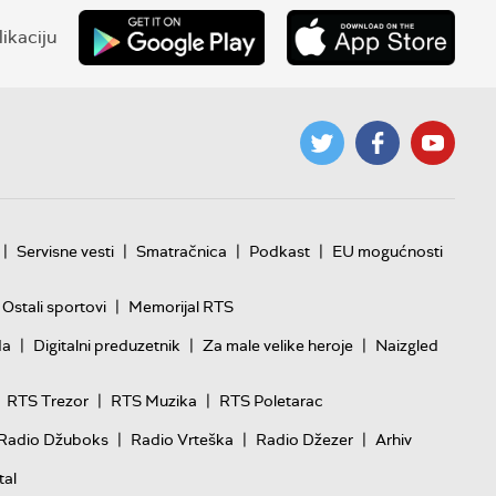
ikaciju
|
|
|
|
Servisne vesti
Smatračnica
Podkast
EU mogućnosti
|
Ostali sportovi
Memorijal RTS
|
|
|
da
Digitalni preduzetnik
Za male velike heroje
Naizgled
|
|
RTS Trezor
RTS Muzika
RTS Poletarac
|
|
|
Radio Džuboks
Radio Vrteška
Radio Džezer
Arhiv
tal