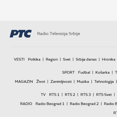
Radio Televizija Srbije
|
|
|
|
VESTI
Politika
Region
Svet
Srbija danas
Hronika
|
|
SPORT
Fudbal
Košarka
T
|
|
|
|
MAGAZIN
Život
Zanimljivosti
Muzika
Tehnologija
|
|
|
|
TV
RTS 1
RTS 2
RTS 3
RTS Svet
|
|
RADIO
Radio Beograd 1
Radio Beograd 2
Radio 
R