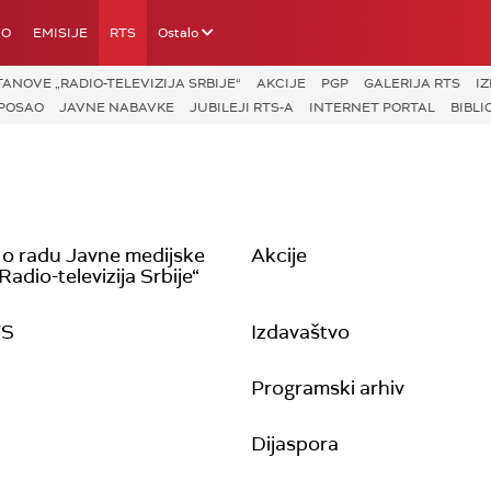
IO
EMISIJE
RTS
Ostalo
ANOVE „RADIO-TELEVIZIJA SRBIJE“
AKCIJE
PGP
GALERIJA RTS
I
POSAO
JAVNE NABAVKE
JUBILEJI RTS-A
INTERNET PORTAL
BIBLI
 o radu Javne medijske
Akcije
adio-televizija Srbije“
TS
Izdavaštvo
Programski arhiv
Dijaspora