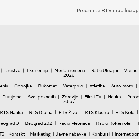
Preuzmite RTS mobilnu apl
|
|
|
|
|
Društvo
Ekonomija
Merila vremena
Rat u Ukrajini
Vreme
2026
|
|
|
|
|
|
enis
Odbojka
Rukomet
Vaterpolo
Atletika
Auto-moto
|
|
|
|
|
Putujemo
Svet poznatih
Zdravlje
Film i TV
Nauka
Priro
zdrav
|
|
|
|
|
RTS Nauka
RTS Drama
RTS Život
RTS Klasika
RTS Kolo
|
|
|
|
Beograd 3
Beograd 202
Radio Pletenica
Radio Rokenroler
|
|
|
|
TS
Kontakt
Marketing
Javne nabavke
Konkursi
Internet por