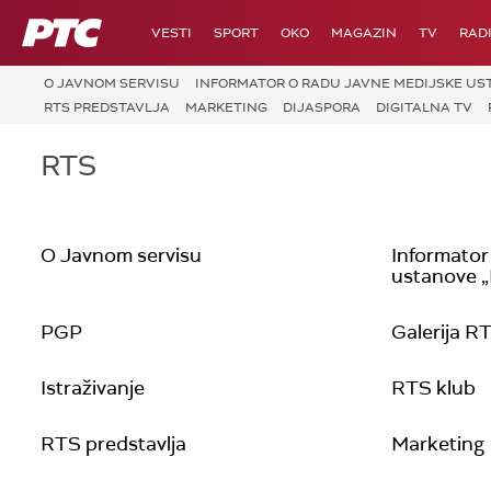
RTS
VESTI
SPORT
OKO
MAGAZIN
TV
RAD
O JAVNOM SERVISU
INFORMATOR O RADU JAVNE MEDIJSKE UST
RTS PREDSTAVLJA
MARKETING
DIJASPORA
DIGITALNA TV
RTS
O Javnom servisu
Informator
ustanove „R
PGP
Galerija R
Istraživanje
RTS klub
RTS predstavlja
Marketing