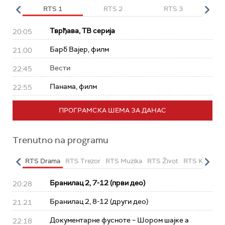
HD
RTS 1
RTS 2
RTS 3
R
Тврђава, ТВ серија
20:05
Барб Вајер, филм
21:00
Вести
22:45
Панама, филм
22:55
ПРОГРАМСКА ШЕМА ЗА ДАНАС
Trenutno na programu
etarac
RTS Drama
RTS Trezor
RTS Muzika
RTS Život
RTS Klasika
Бранилац 2, 7-12 (први део)
20:28
Бранилац 2, 8-12 (други део)
21:21
Документарне фусноте – Шором шајке а
22:18