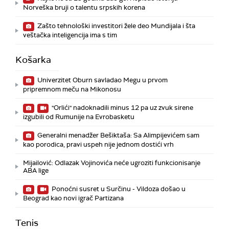
Norveška bruji o talentu srpskih korena
Zašto tehnološki investitori žele deo Mundijala i šta
veštačka inteligencija ima s tim
Košarka
Univerzitet Oburn savladao Megu u prvom
pripremnom meču na Mikonosu
"Orlići" nadoknadili minus 12 pa uz zvuk sirene
izgubili od Rumunije na Evrobasketu
Generalni menadžer Bešiktaša: Sa Alimpijevićem sam
kao porodica, pravi uspeh nije jednom dostići vrh
Mijailović: Odlazak Vojinovića neće ugroziti funkcionisanje
ABA lige
Ponoćni susret u Surčinu - Vildoza došao u
Beograd kao novi igrač Partizana
Tenis