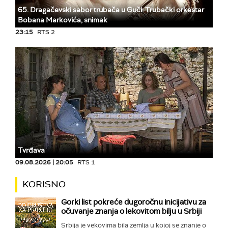
65. Dragačevski sabor trubača u Guči: Trubački orkestar
Bobana Markovića, snimak
23:15
RTS 2
Tvrđava
09.08.2026 | 20:05
RTS 1
KORISNO
Gorki list pokreće dugoročnu inicijativu za
očuvanje znanja o lekovitom bilju u Srbiji
Srbija je vekovima bila zemlja u kojoj se znanje o