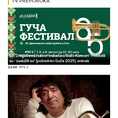
TV PREPORUKA
65. Dragačevski sabor trubača u Guči: Koncert "Pobedili
su - zaslužili su" (pobednici Guče 2025), snimak
22:00
RTS 2