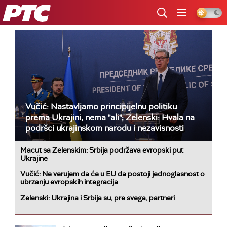
RTS
Vučić: Nastavljamo principijelnu politiku
prema Ukrajini, nema "ali"; Zelenski: Hvala na
podršci ukrajinskom narodu i nezavisnosti
Macut sa Zelenskim: Srbija podržava evropski put
Ukrajine
Vučić: Ne verujem da će u EU da postoji jednoglasnost o
ubrzanju evropskih integracija
Zelenski: Ukrajina i Srbija su, pre svega, partneri