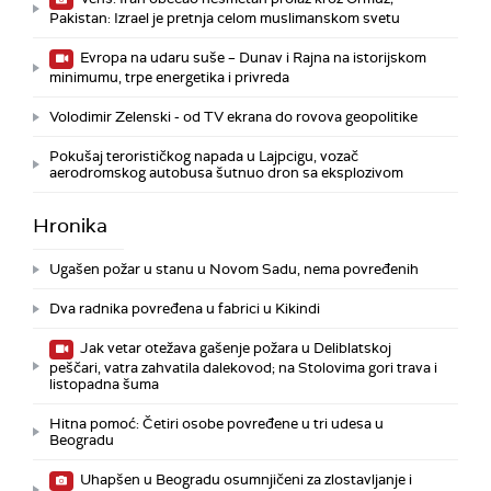
Pakistan: Izrael je pretnja celom muslimanskom svetu
Evropa na udaru suše – Dunav i Rajna na istorijskom
minimumu, trpe energetika i privreda
Volodimir Zelenski - od TV ekrana do rovova geopolitike
Pokušaj terorističkog napada u Lajpcigu, vozač
aerodromskog autobusa šutnuo dron sa eksplozivom
Hronika
Ugašen požar u stanu u Novom Sadu, nema povređenih
Dva radnika povređena u fabrici u Kikindi
Jak vetar otežava gašenje požara u Deliblatskoj
peščari, vatra zahvatila dalekovod; na Stolovima gori trava i
listopadna šuma
Hitna pomoć: Četiri osobe povređene u tri udesa u
Beogradu
Uhapšen u Beogradu osumnjičeni za zlostavljanje i