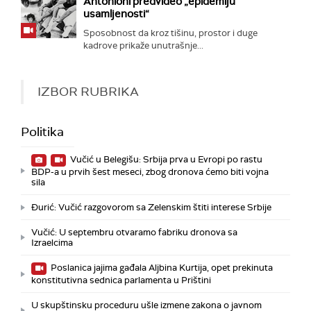
Antonioni predvideo „epidemiju
usamljenosti“
Sposobnost da kroz tišinu, prostor i duge
kadrove prikaže unutrašnje...
IZBOR RUBRIKA
Politika
Vučić u Belegišu: Srbija prva u Evropi po rastu
BDP-a u prvih šest meseci, zbog dronova ćemo biti vojna
sila
Đurić: Vučić razgovorom sa Zelenskim štiti interese Srbije
Vučić: U septembru otvaramo fabriku dronova sa
Izraelcima
Poslanica jajima gađala Aljbina Kurtija, opet prekinuta
konstitutivna sednica parlamenta u Prištini
U skupštinsku proceduru ušle izmene zakona o javnom