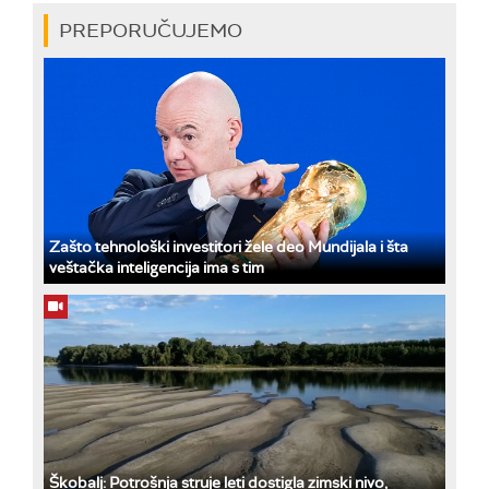
PREPORUČUJEMO
Zašto tehnološki investitori žele deo Mundijala i šta
veštačka inteligencija ima s tim
Škobalj: Potrošnja struje leti dostigla zimski nivo,