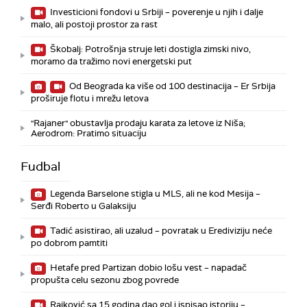
Investicioni fondovi u Srbiji – poverenje u njih i dalje
malo, ali postoji prostor za rast
Škobalj: Potrošnja struje leti dostigla zimski nivo,
moramo da tražimo novi energetski put
Od Beograda ka više od 100 destinacija – Er Srbija
proširuje flotu i mrežu letova
"Rajaner" obustavlja prodaju karata za letove iz Niša;
Aerodrom: Pratimo situaciju
Fudbal
Legenda Barselone stigla u MLS, ali ne kod Mesija –
Serđi Roberto u Galaksiju
Tadić asistirao, ali uzalud – povratak u Erediviziju neće
po dobrom pamtiti
Hetafe pred Partizan dobio lošu vest – napadač
propušta celu sezonu zbog povrede
Rajković sa 15 godina dao gol i ispisao istoriju –