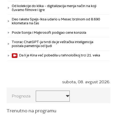
Od kolekcije do klika – digitalizacija menja način na koji
čuvamo filmove i igre
Deo rakete Spejs-Iksa udario u Mesec brzinom od 8.690
kilometara na čas
Posle Sonija i Majkrosoft podigao cene konzola
Tvorac ChatGPT-ja tvrdi da je veštačka inteligencija
postala pametnija od ljudi
Da li je Kina već pobedila u tehnološkoj trci 21. veka
subota, 08. avgust 2026.
Prognoza
Trenutno na programu