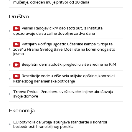
mučenje, određen mu je pritvor od 30 dana
Društvo
Velimir Radojević krv dao stoti put, iz Instituta
upozoravaju da su zalihe dovoljne za dva dana
Patrijarh Porfirije ugostio učesnike kampa "Srbija te
zove" u Hramu Svetog Save: Došli ste na koren onoga što
jesmo
Besplatni dermatološki pregledi u više sredina na KiM
Restrikcije vode u više sela ariljske opštine, kontrole i
kazne zbog nenamenske potrošnje
Trnova Petka – žene beru sveže cveće i njime ukrašavaju
svoje domove
Ekonomija
EU potvrdila da Srbija ispunjava standarde u kontroli
bezbednosti hrane biljnog porekla