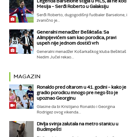
Legenda Barselone stigla u MLS, ali ne kod
Mesija – Serđi Roberto u Galaksiju
Serđi Roberto, dugogodišnji fudbaler Barselone, i
zvanično je...
Generalni menadžer Bešiktaša: Sa
Alimpijevićem sam kao porodica, pravi
uspeh nije jednom dostići vrh
Generalni menadžer Košarkaškog kluba Bešiktaš
Nedim Jučel rekao...
MAGAZIN
Ronaldo pred oltarom u 41. godini – kako je
gradio porodicu mnogo pre nego što je
upoznao Georginu
Glasine da bi Kristijano Ronaldo i Georgina
Rodrigez ovog vikenda...
Divlja svinja zalutala na metro stanicu u
Budimpešti