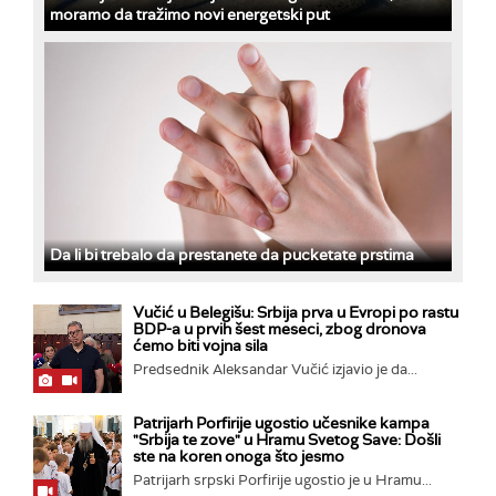
moramo da tražimo novi energetski put
Da li bi trebalo da prestanete da pucketate prstima
Vučić u Belegišu: Srbija prva u Evropi po rastu
BDP-a u prvih šest meseci, zbog dronova
ćemo biti vojna sila
Predsednik Aleksandar Vučić izjavio je da...
Patrijarh Porfirije ugostio učesnike kampa
"Srbija te zove" u Hramu Svetog Save: Došli
ste na koren onoga što jesmo
Patrijarh srpski Porfirije ugostio je u Hramu...