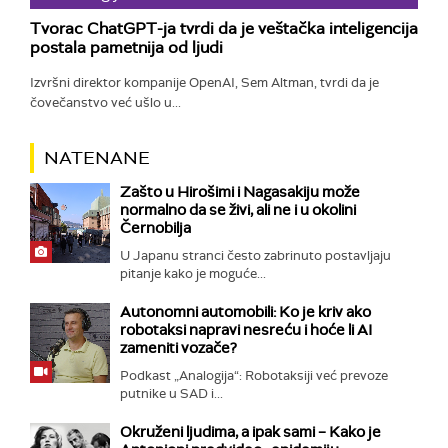
Tvorac ChatGPT-ja tvrdi da je veštačka inteligencija
postala pametnija od ljudi
Izvršni direktor kompanije OpenAI, Sem Altman, tvrdi da je
čovečanstvo već ušlo u...
NATENANE
Zašto u Hirošimi i Nagasakiju može
normalno da se živi, ali ne i u okolini
Černobilja
U Japanu stranci često zabrinuto postavljaju
pitanje kako je moguće...
Autonomni automobili: Ko je kriv ako
robotaksi napravi nesreću i hoće li AI
zameniti vozače?
Podkast „Analogija“: Robotaksiji već prevoze
putnike u SAD i...
Okruženi ljudima, a ipak sami – Kako je