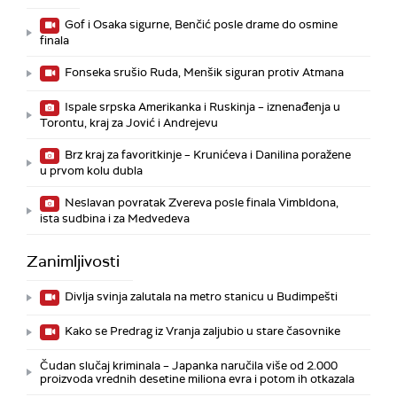
Gof i Osaka sigurne, Benčić posle drame do osmine
finala
Fonseka srušio Ruda, Menšik siguran protiv Atmana
Ispale srpska Amerikanka i Ruskinja – iznenađenja u
Torontu, kraj za Jović i Andrejevu
Brz kraj za favoritkinje – Krunićeva i Danilina poražene
u prvom kolu dubla
Neslavan povratak Zvereva posle finala Vimbldona,
ista sudbina i za Medvedeva
Zanimljivosti
Divlja svinja zalutala na metro stanicu u Budimpešti
Kako se Predrag iz Vranja zaljubio u stare časovnike
Čudan slučaj kriminala – Japanka naručila više od 2.000
proizvoda vrednih desetine miliona evra i potom ih otkazala