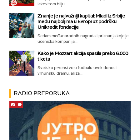
lekovitom bilju...
Znanje je najvažniji kapital: Mladi iz Srbije
među najboljima u Evropi uz podršku
Unikredit fondacije
Sedam međunarodnih nagrada i priznanja koje je
učenička kompanija...
Kako je Mozzart akcija spasila preko 6.000
tiketa
Svetsko prvenstvo u fudbalu uvek donosi
vrhunsku dramu, ali za...
RADIO PREPORUKA