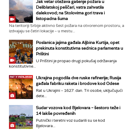
Jak vetar otežava gašenje požara u
Deliblatskoj peščari, vatra zahvatila
dalekovod; na Stolovima gori trava i
listopadna šuma
Na teritoriji Srbije aktivno šest požara na otvorenom prostoru, a
izdvajaju se četiri lokacije – u mestu...
Poslanica jajima gađala Aljbina Kurtija, opet
prekinuta konstitutivna sednica parlamenta u
Prištini
U Prištini je propao drugi pokušaj održavanja
konstitutivne...
Ukrajina pogodila dve ruske rafinerije; Rusija
gađala fabriku raketa i brodove kod Odese
Rat u Ukrajini – 1627. dan. Tri osobe, uključujući
dete...
Sudar vozova kod Bjelovara – šestoro teže i
14 lakše povređenih
Putnički i teretni voz sudarili su se kod
Bjelovara...