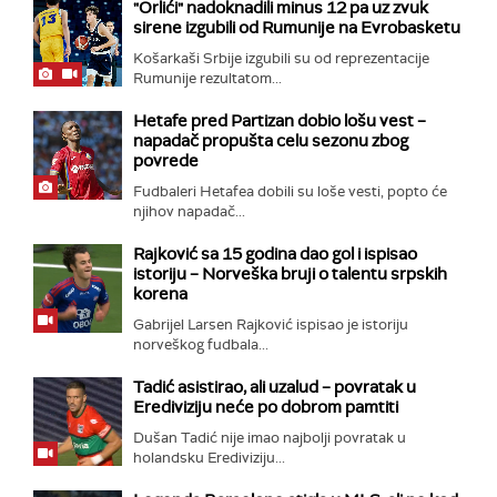
"Orlići" nadoknadili minus 12 pa uz zvuk
sirene izgubili od Rumunije na Evrobasketu
Košarkaši Srbije izgubili su od reprezentacije
Rumunije rezultatom...
Hetafe pred Partizan dobio lošu vest –
napadač propušta celu sezonu zbog
povrede
Fudbaleri Hetafea dobili su loše vesti, popto će
njihov napadač...
Rajković sa 15 godina dao gol i ispisao
istoriju – Norveška bruji o talentu srpskih
korena
Gabrijel Larsen Rajković ispisao je istoriju
norveškog fudbala...
Tadić asistirao, ali uzalud – povratak u
Erediviziju neće po dobrom pamtiti
Dušan Tadić nije imao najbolji povratak u
holandsku Erediviziju...