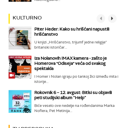
KULTURNO
Piter Heder: Kako su hrišćani napustili
hrišćanstvo
U knjizi „Hrišćanstvo, trijumf jedne religije“
britanski istoričar...
Iza Nolanovih IMAX kamera - zašto je
Homerova "Odiseja" veća od svakog
spektakla
I Homer i Nolan igraju po tankoj žici između mita i
istorije...
Rokovnik 6 – 12. avgust: Bitlsi su objavili
peti studijski album ”Help”
Biće veselo ove nedelje na rođendanima Marka
Noflera, Pet Metinija...