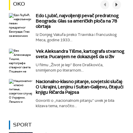
OKO
Edo Ljubić, najvoljeniji pevač predratnog
Beograda: Glas sa američkih ploča na 78
obrtaja
Iz Donjeg Vakufa preko Travnika i francuskog
Meca, godine 1933...
Vek Aleksandra Tišme, kartografa stvarnog
sveta: Pucanjem ne dokazuješ da si živ
U filmu „Život je lep“ Bore Draškovića,
snimljenom po literarnom...
Nacionalno-klasno pitanje, sovjetski slučaj:
O Ukrajini, Lenjinu i Sultan-Galijevu, čitajući
knjigu Ričarda Pajpsa
Govoriti o „nacionalnom pitanju“ uvek je bila
klizava tema, naročito...
SPORT