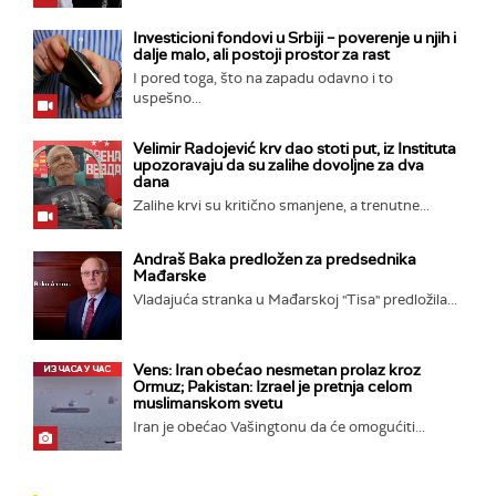
Investicioni fondovi u Srbiji – poverenje u njih i
dalje malo, ali postoji prostor za rast
I pored toga, što na zapadu odavno i to
uspešno...
Velimir Radojević krv dao stoti put, iz Instituta
upozoravaju da su zalihe dovoljne za dva
dana
Zalihe krvi su kritično smanjene, a trenutne...
Andraš Baka predložen za predsednika
Mađarske
Vladajuća stranka u Mađarskoj "Tisa" predložila...
Vens: Iran obećao nesmetan prolaz kroz
Ormuz; Pakistan: Izrael je pretnja celom
muslimanskom svetu
Iran je obećao Vašingtonu da će omogućiti...