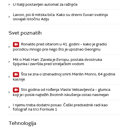
U Italiji postavljen automat za ražnjiće
Lavovi, psi ili mitska bića: Kako su drevni čuvari svetinja
osvajali Istočnu Aziju
Svet poznatih
Ronaldo pred oltarom u 41. godini – kako je gradio
porodicu mnogo pre nego što je upoznao Georginu
Mit o Mati Hari: Zavela je Evropu, postala dvostruka
špijunka i završila pred streljačkim vodom
Šta se zna o iznenadnoj smrti Merilin Monro, 64 godine
kasnije
Sto godina od rođenja Vlaste Velisavljevića – glumca
koji je i posle najtežih životnih iskušenja ostao nasmejan
I njemu treba dodatni posao: Češki predsednik radi kao
fotograf na trci Formule 1
Tehnologija