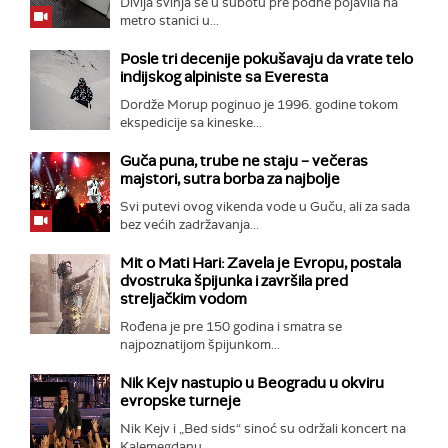
Divlja svinja se u subotu pre podne pojavila na
metro stanici u...
Posle tri decenije pokušavaju da vrate telo
indijskog alpiniste sa Everesta
Dordže Morup poginuo je 1996. godine tokom
ekspedicije sa kineske...
Guča puna, trube ne staju – večeras
majstori, sutra borba za najbolje
Svi putevi ovog vikenda vode u Guču, ali za sada
bez većih zadržavanja...
Mit o Mati Hari: Zavela je Evropu, postala
dvostruka špijunka i završila pred
streljačkim vodom
Rođena je pre 150 godina i smatra se
najpoznatijom špijunkom...
Nik Kejv nastupio u Beogradu u okviru
evropske turneje
Nik Kejv i „Bed sids“ sinoć su održali koncert na
Kalemegdanu...