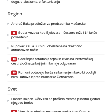
dugu, e-akcizama, e-fakturisanju
Region
Andraš Baka predložen za predsednika Mađarske
Sudar vozova kod Bjelovara – šestoro teže i 14 lakše
povređenih
Pupovac: Oluja u Kninu obeležena na drastično
antiustavan način
Godišnjica stradanja srpskih civila na Petrovačkoj
cesti, zločina za koji još niko nije odgovarao
Rumuni potapaju barže sa kamenjem kako bi podigli
nivo Dunava ispred nuklearke Černavoda
Svet
Hanter Bajden: Očev rak se proširio, veoma je bolno gledati
njegovu borbu
Vens: Iran obećao nesmetan prolaz kroz Ormuz;