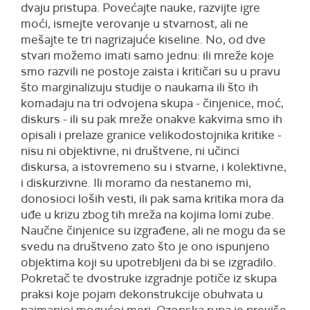
dvaju pristupa. Povećajte nauke, razvijte igre
moći, ismejte verovanje u stvarnost, ali ne
mešajte te tri nagrizajuće kiseline. No, od dve
stvari možemo imati samo jednu: ili mreže koje
smo razvili ne postoje zaista i kritičari su u pravu
što marginalizuju studije o naukama ili što ih
komadaju na tri odvojena skupa - činjenice, moć,
diskurs - ili su pak mreže onakve kakvima smo ih
opisali i prelaze granice velikodostojnika kritike -
nisu ni objektivne, ni društvene, ni učinci
diskursa, a istovremeno su i stvarne, i kolektivne,
i diskurzivne. Ili moramo da nestanemo mi,
donosioci loših vesti, ili pak sama kritika mora da
uđe u krizu zbog tih mreža na kojima lomi zube.
Naučne činjenice su izgrađene, ali ne mogu da se
svedu na društveno zato što je ono ispunjeno
objektima koji su upotrebljeni da bi se izgradilo.
Pokretač te dvostruke izgradnje potiče iz skupa
praksi koje pojam dekonstrukcije obuhvata u