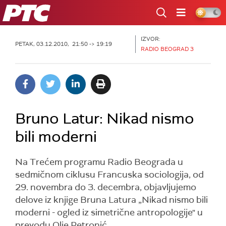
RTS
IZVOR:
PETAK, 03.12.2010, 21:50 -> 19:19
RADIO BEOGRAD 3
Bruno Latur: Nikad nismo
bili moderni
Na Trećem programu Radio Beograda u
sedmičnom ciklusu Francuska sociologija, od
29. novembra do 3. decembra, objavljujemo
delove iz knjige Bruna Latura „Nikad nismo bili
moderni - ogled iz simetrične antropologije" u
prevodu Olje Petronić.