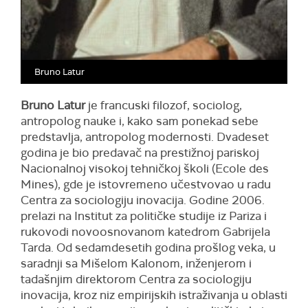
Bruno Latur
Bruno Latur
je francuski filozof, sociolog,
antropolog nauke i, kako sam ponekad sebe
predstavlja, antropolog modernosti. Dvadeset
godina je bio predavač na prestižnoj pariskoj
Nacionalnoj visokoj tehničkoj školi (Ecole des
Mines), gde je istovremeno učestvovao u radu
Centra za sociologiju inovacija. Godine 2006.
prelazi na Institut za političke studije iz Pariza i
rukovodi novoosnovanom katedrom Gabrijela
Tarda. Od sedamdesetih godina prošlog veka, u
saradnji sa Mišelom Kalonom, inženjerom i
tadašnjim direktorom Centra za sociologiju
inovacija, kroz niz empirijskih istraživanja u oblasti