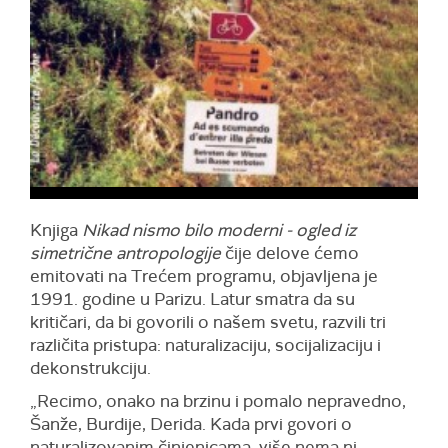
Knjiga
Nikad nismo bilo moderni - ogled iz
simetrične antropologije
čije delove ćemo
emitovati na Trećem programu, objavljena je
1991. godine u Parizu. Latur smatra da su
kritičari, da bi govorili o našem svetu, razvili tri
različita pristupa: naturalizaciju, socijalizaciju i
dekonstrukciju.
„Recimo, onako na brzinu i pomalo nepravedno,
Šanže, Burdije, Derida. Kada prvi govori o
naturalizovanim činjenicama, više nema ni