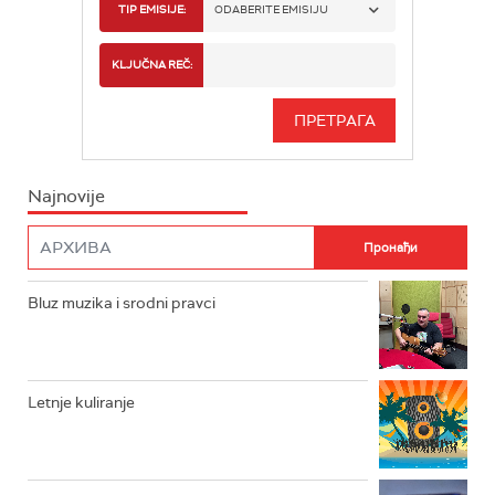
RADIO BEOGRAD 1
TIP EMISIJE:
ODABERITE EMISIJU
RADIO BEOGRAD 2
SPORT
KLJUČNA REČ:
RADIO BEOGRAD 3
SERIJA
BEOGRAD 202
INFO
Najnovije
RADIO PLETENICA
FILM
RADIO ROKENROLER
RADIO DŽUBOKS
Bluz muzika i srodni pravci
RADIO VRTEŠKA
RADIO DŽEZER
Letnje kuliranje
ARHIV