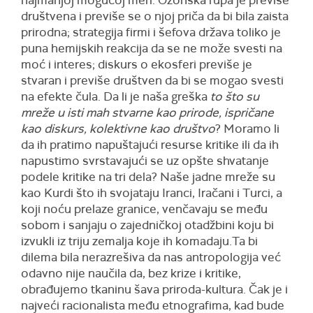
najmanjoj mogućoj meri. Ozonska rupa je previše
društvena i previše se o njoj priča da bi bila zaista
prirodna; strategija firmi i šefova država toliko je
puna hemijskih reakcija da se ne može svesti na
moć i interes; diskurs o ekosferi previše je
stvaran i previše društven da bi se mogao svesti
na efekte čula. Da li je naša greška
to što su
mreže u isti mah stvarne kao prirode, ispričane
kao diskurs, kolektivne kao društvo
? Moramo li
da ih pratimo napuštajući resurse kritike ili da ih
napustimo svrstavajući se uz opšte shvatanje
podele kritike na tri dela? Naše jadne mreže su
kao Kurdi što ih svojataju Iranci, Iračani i Turci, a
koji noću prelaze granice, venčavaju se među
sobom i sanjaju o zajedničkoj otadžbini koju bi
izvukli iz triju zemalja koje ih komadaju.Ta bi
dilema bila nerazrešiva da nas antropologija već
odavno nije naučila da, bez krize i kritike,
obrađujemo tkaninu šava priroda-kultura. Čak je i
najveći racionalista među etnografima, kad bude