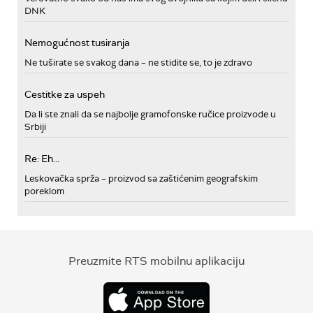
DNK
Nemogućnost tusiranja
Ne tuširate se svakog dana – ne stidite se, to je zdravo
Cestitke za uspeh
Da li ste znali da se najbolje gramofonske ručice proizvode u
Srbiji
Re: Eh...
Leskovačka sprža – proizvod sa zaštićenim geografskim
poreklom
Preuzmite RTS mobilnu aplikaciju