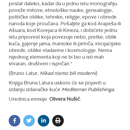
poslat daleko, kadar da u jednu istu monografiju
poveže mitove, etnološke nauke, genealogije,
političke oblike, tehnike, religije, epove i obrede
naroda koje proučava. Pošaljite ga kod Arapeša ili
Ašuara, kod Korejaca ili Kineza, i dobićete jednu
istu pripovest koja povezuje nebo, pretke, oblik
kuća, gajenje jama, manioke ili pirinča, inicijacijske
obrede, oblike vladavine i kosmologije. Nema
nijednog elementa koji ne bi bio u isti mah
stvaran, društven i ispričan."
(Bruno Latur,
Nikad nismo bili moderni
)
Knjiga Bruna Latura uskoro će se pojaviti u
izdanju izdavačke kuće
Mediterran Publishinga.
Urednica emisije:
Olivera Nušić.