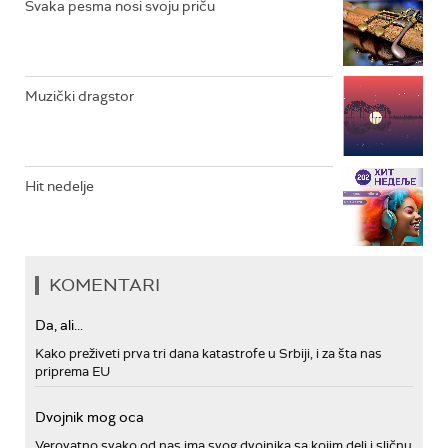
Svaka pesma nosi svoju priču
Muzički dragstor
Hit nedelje
KOMENTARI
Da, ali...
Kako preživeti prva tri dana katastrofe u Srbiji, i za šta nas
priprema EU
Dvojnik mog oca
Verovatno svako od nas ima svog dvojnika sa kojim deli i sličnu