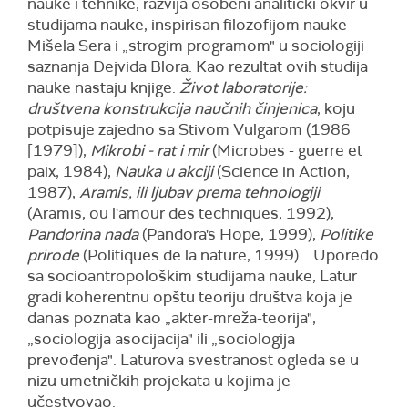
nauke i tehnike, razvija osobeni analitički okvir u
studijama nauke, inspirisan filozofijom nauke
Mišela Sera i „strogim programom" u sociologiji
saznanja Dejvida Blora. Kao rezultat ovih studija
nauke nastaju knjige:
Život laboratorije:
društvena konstrukcija naučnih činjenica
, koju
potpisuje zajedno sa Stivom Vulgarom (1986
[1979]),
Mikrobi - rat i mir
(Microbes - guerre et
paix, 1984),
Nauka u akciji
(Science in Action,
1987),
Aramis, ili ljubav prema tehnologiji
(Aramis, ou l'amour des techniques, 1992),
Pandorina nada
(Pandora's Hope, 1999),
Politike
prirode
(Politiques de la nature, 1999)... Uporedo
sa socioantropološkim studijama nauke, Latur
gradi koherentnu opštu teoriju društva koja je
danas poznata kao „akter-mreža-teorija",
„sociologija asocijacija" ili „sociologija
prevođenja". Laturova svestranost ogleda se u
nizu umetničkih projekata u kojima je
učestvovao.