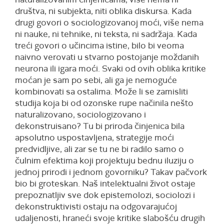
društva, ni subjekta, niti oblika diskursa. Kada
drugi govori o sociologizovanoj moći, više nema
ni nauke, ni tehnike, ni teksta, ni sadržaja. Kada
treći govori o učincima istine, bilo bi veoma
naivno verovati u stvarno postojanje moždanih
neurona ili igara moći. Svaki od ovih oblika kritike
moćan je sam po sebi, ali ga je nemoguće
kombinovati sa ostalima. Može li se zamisliti
studija koja bi od ozonske rupe načinila nešto
naturalizovano, sociologizovano i
dekonstruisano? Tu bi priroda činjenica bila
apsolutno uspostavljena, strategije moći
predvidljive, ali zar se tu ne bi radilo samo o
čulnim efektima koji projektuju bednu iluziju o
jednoj prirodi i jednom govorniku? Takav pačvork
bio bi groteskan. Naš intelektualni život ostaje
prepoznatljiv sve dok epistemolozi, sociolozi i
dekonstruktivisti ostaju na odgovarajućoj
udaljenosti, hraneći svoje kritike slabošću drugih