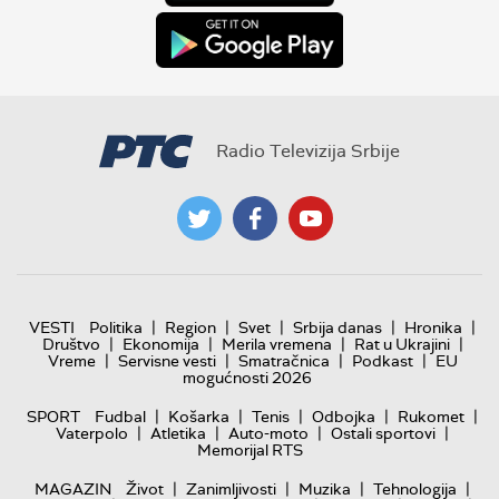
Radio Televizija Srbije
|
|
|
|
|
VESTI
Politika
Region
Svet
Srbija danas
Hronika
|
|
|
|
Društvo
Ekonomija
Merila vremena
Rat u Ukrajini
|
|
|
|
Vreme
Servisne vesti
Smatračnica
Podkast
EU
mogućnosti 2026
|
|
|
|
|
SPORT
Fudbal
Košarka
Tenis
Odbojka
Rukomet
|
|
|
|
Vaterpolo
Atletika
Auto-moto
Ostali sportovi
Memorijal RTS
|
|
|
|
MAGAZIN
Život
Zanimljivosti
Muzika
Tehnologija