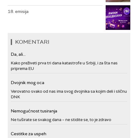
18. emisija
KOMENTARI
Da, ali...
Kako preživeti prva tri dana katastrofe u Srbiji, i za šta nas
priprema EU
Dvojnik mog oca
Verovatno svako od nas ima svog dvojnika sa kojim deli i sličnu
DNK
Nemogućnost tusiranja
Ne tuširate se svakog dana – ne stidite se, to je zdravo
Cestitke za uspeh