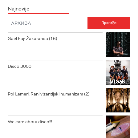
Najnovije
RADIO PLETENICA
FILM
RADIO ROKENROLER
RADIO DŽUBOKS
Gael Faj: Žakaranda (16)
RADIO VRTEŠKA
RADIO DŽEZER
Disco 3000
ARHIV
Pol Lemerl: Rani vizantijski humanizam (2)
We care about disco!!!