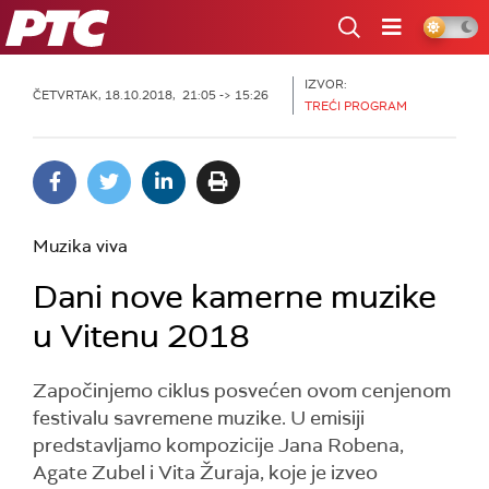
RTS
IZVOR:
ČETVRTAK, 18.10.2018, 21:05 -> 15:26
TREĆI PROGRAM
Muzika viva
Dani nove kamerne muzike
u Vitenu 2018
Započinjemo ciklus posvećen ovom cenjenom
festivalu savremene muzike. U emisiji
predstavljamo kompozicije Jana Robena,
Agate Zubel i Vita Žuraja, koje je izveo