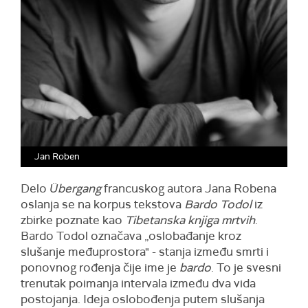
Jan Roben
Delo
Übergang
francuskog autora Jana Robena
oslanja se na korpus tekstova
Bardo Todol
iz
zbirke poznate kao
Tibetanska knjiga mrtvih
.
Bardo Todol označava „oslobađanje kroz
slušanje međuprostora" - stanja između smrti i
ponovnog rođenja čije ime je
bardo
. To je svesni
trenutak poimanja intervala između dva vida
postojanja. Ideja oslobođenja putem slušanja