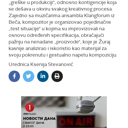
„greške u produkciji", odnosno kontigencije koja
se dešava u okviru svakog kreativnog procesa.
Zajedno sa muzičarima ansambla Klangforum iz
Beča, kompozitor je organizovao pojedinačne
„test situacije" u kojima su improvizovali na
osnovu određenih specifikacija, obraćajući
pažnju na nenadane „proizvode", koje je Žuraj
kasnije analizirao i iskoristio kao materijal za
svoju pokrenutu i gestualno napetu kompoziciju.
Urednica Ksenija Stevanović