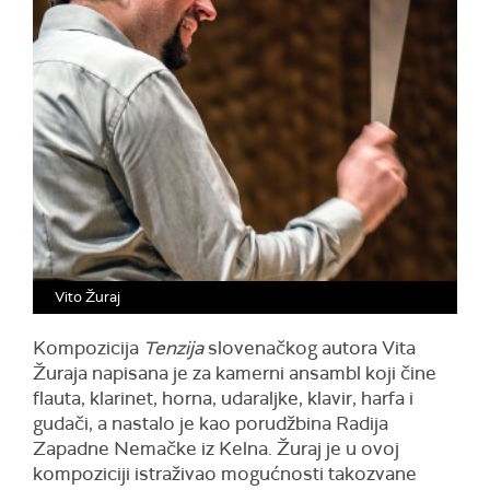
Vito Žuraj
Kompozicija
Tenzija
slovenačkog autora Vita
Žuraja napisana je za kamerni ansambl koji čine
flauta, klarinet, horna, udaraljke, klavir, harfa i
gudači, a nastalo je kao porudžbina Radija
Zapadne Nemačke iz Kelna. Žuraj je u ovoj
kompoziciji istraživao mogućnosti takozvane