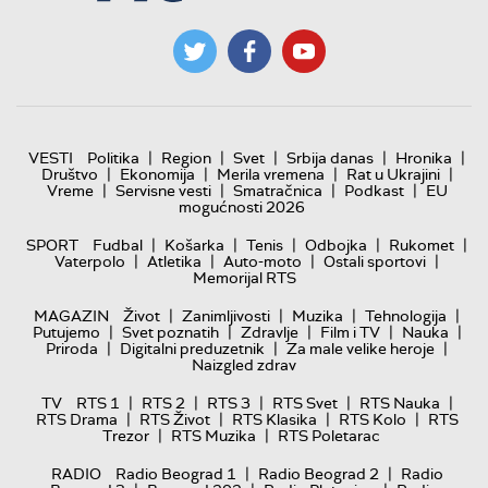
|
|
|
|
|
VESTI
Politika
Region
Svet
Srbija danas
Hronika
|
|
|
|
Društvo
Ekonomija
Merila vremena
Rat u Ukrajini
|
|
|
|
Vreme
Servisne vesti
Smatračnica
Podkast
EU
mogućnosti 2026
|
|
|
|
|
SPORT
Fudbal
Košarka
Tenis
Odbojka
Rukomet
|
|
|
|
Vaterpolo
Atletika
Auto-moto
Ostali sportovi
Memorijal RTS
|
|
|
|
MAGAZIN
Život
Zanimljivosti
Muzika
Tehnologija
|
|
|
|
|
Putujemo
Svet poznatih
Zdravlje
Film i TV
Nauka
|
|
|
Priroda
Digitalni preduzetnik
Za male velike heroje
Naizgled zdrav
|
|
|
|
|
TV
RTS 1
RTS 2
RTS 3
RTS Svet
RTS Nauka
|
|
|
|
RTS Drama
RTS Život
RTS Klasika
RTS Kolo
RTS
|
|
Trezor
RTS Muzika
RTS Poletarac
|
|
RADIO
Radio Beograd 1
Radio Beograd 2
Radio