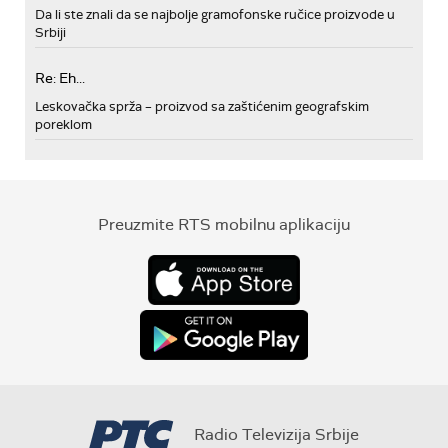
Da li ste znali da se najbolje gramofonske ručice proizvode u
Srbiji
Re: Eh...
Leskovačka sprža – proizvod sa zaštićenim geografskim
poreklom
Preuzmite RTS mobilnu aplikaciju
Radio Televizija Srbije