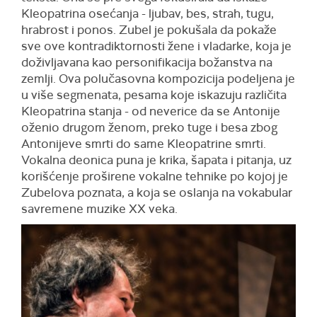
Kleopatrina osećanja - ljubav, bes, strah, tugu,
hrabrost i ponos. Zubel je pokušala da pokaže
sve ove kontradiktornosti žene i vladarke, koja je
doživljavana kao personifikacija božanstva na
zemlji. Ova polučasovna kompozicija podeljena je
u više segmenata, pesama koje iskazuju različita
Kleopatrina stanja - od neverice da se Antonije
oženio drugom ženom, preko tuge i besa zbog
Antonijeve smrti do same Kleopatrine smrti.
Vokalna deonica puna je krika, šapata i pitanja, uz
korišćenje proširene vokalne tehnike po kojoj je
Zubelova poznata, a koja se oslanja na vokabular
savremene muzike XX veka.