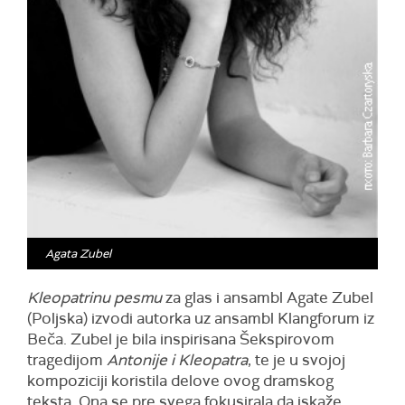
Agata Zubel
Kleopatrin
u
pesm
u
za glas i ansambl Agate Zubel
(Poljska) izvodi autorka uz ansambl Klangforum iz
Beča. Zubel je bila inspirisana Šekspirovom
tragedijom
Antonije i Kleopatra
, te je u svojoj
kompoziciji koristila delove ovog dramskog
teksta. Ona se pre svega fokusirala da iskaže