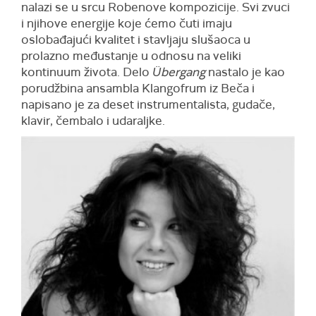
nalazi se u srcu Robenove kompozicije. Svi zvuci
i njihove energije koje ćemo čuti imaju
oslobađajući kvalitet i stavljaju slušaoca u
prolazno međustanje u odnosu na veliki
kontinuum života. Delo
Übergang
nastalo je kao
porudžbina ansambla Klangofrum iz Beča i
napisano je za deset instrumentalista, gudače,
klavir, čembalo i udaraljke.