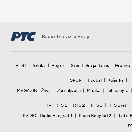
Radio Televizija Srbije
|
|
|
|
VESTI
Politika
Region
Svet
Srbija danas
Hronika
|
|
SPORT
Fudbal
Košarka
T
|
|
|
|
MAGAZIN
Život
Zanimljivosti
Muzika
Tehnologija
|
|
|
|
TV
RTS 1
RTS 2
RTS 3
RTS Svet
|
|
RADIO
Radio Beograd 1
Radio Beograd 2
Radio 
R