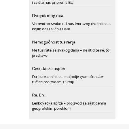
i za šta nas priprema EU
Dvojnik mog oca
Verovatno svako od nas ima svog dvojnika sa
kojim deli i sličnu DNK
Nemogućnost tusiranja
Ne tuširate se svakog dana – ne stidite se, to
je zdravo
Cestitke za uspeh
Da li ste znali da se najbolje gramofonske
ručice proizvode u Srbiji
Re: Eh...
Leskovačka sprža – proizvod sa zaštićenim
geografskim poreklom