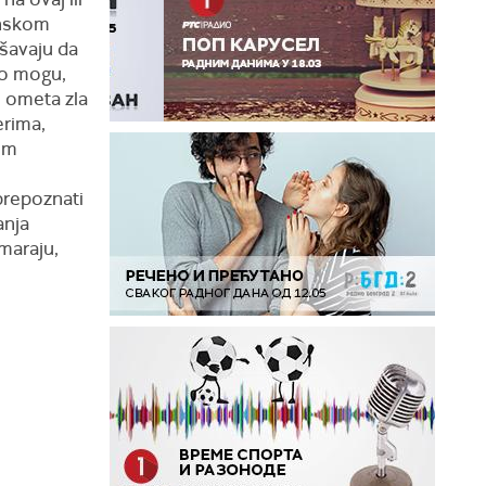
onskom
ušavaju da
to mogu,
u ometa zla
erima,
im
prepoznati
anja
umaraju,