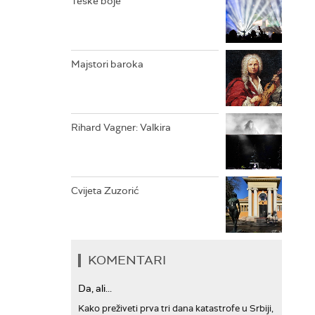
Teške boje
ARHIV
Majstori baroka
Rihard Vagner: Valkira
Cvijeta Zuzorić
KOMENTARI
Da, ali...
Kako preživeti prva tri dana katastrofe u Srbiji,