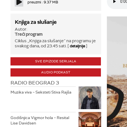
preuzmi : 9.37 MB
Knjiga za slušanje
Autor:
Treći program
Ciklus „Knjiga za slušanje” na programu je
svakog dana, od 23.45 sati. [
]
detaljnije
SVE EPIZODE SERIJALA
AUDIO PODKAST
RADIO BEOGRAD 3
Muzika viva – Seksteti Stiva Rajša
Godišnjica Vigmor hola – Resital
Lise Davidsen