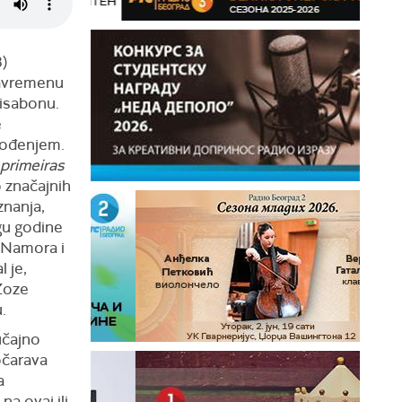
)
savremenu
Lisabonu.
e
vođenjem.
primeiras
o značajnih
znanja,
gu godine
 Namora i
 je,
Žoze
.
učajno
očarava
a
na ovaj ili