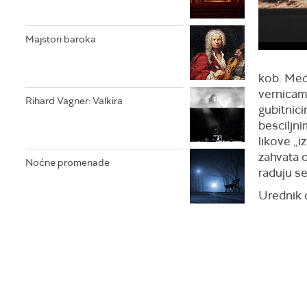
Majstori baroka
kob. Međ
vernicam
Rihard Vagner: Valkira
gubitnici
besciljn
likove „
zahvata o
Noćne promenade
raduju se 
Urednik 