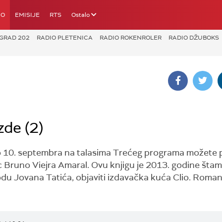
IO
EMISIJE
RTS
Ostalo
GRAD 202
RADIO PLETENICA
RADIO ROKENROLER
RADIO DŽUBOKS
zde (2)
 10. septembra na talasima Trećeg programa možete p
sac Bruno Viejra Amaral. Ovu knjigu je 2013. godine šta
odu Jovana Tatića, objaviti izdavačka kuća Clio. Roman