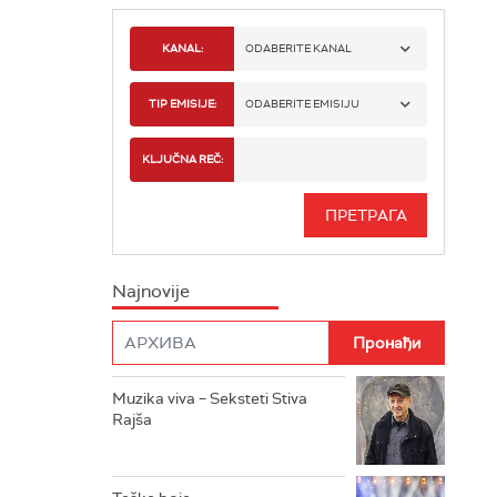
KANAL:
ODABERITE KANAL
RADIO BEOGRAD 1
TIP EMISIJE:
ODABERITE EMISIJU
RADIO BEOGRAD 2
SPORT
KLJUČNA REČ:
RADIO BEOGRAD 3
SERIJA
BEOGRAD 202
INFO
Najnovije
RADIO PLETENICA
FILM
RADIO ROKENROLER
RADIO DŽUBOKS
Muzika viva – Seksteti Stiva
Rajša
RADIO VRTEŠKA
RADIO DŽEZER