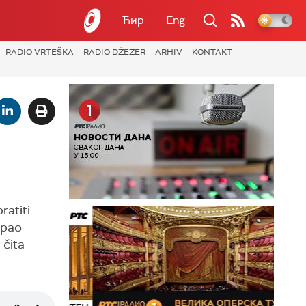
Ћир
Eng
RADIO VRTEŠKA
RADIO DŽEZER
ARHIV
KONTAKT
ratiti
mpao
 čita