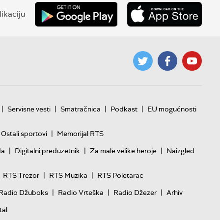
ikaciju
|
|
|
|
Servisne vesti
Smatračnica
Podkast
EU mogućnosti
|
Ostali sportovi
Memorijal RTS
|
|
|
da
Digitalni preduzetnik
Za male velike heroje
Naizgled
|
|
RTS Trezor
RTS Muzika
RTS Poletarac
|
|
|
Radio Džuboks
Radio Vrteška
Radio Džezer
Arhiv
tal