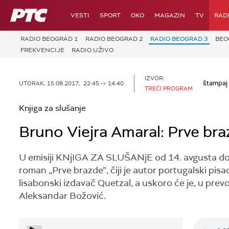
RTS
VESTI
SPORT
OKO
MAGAZIN
TV
RAD
RADIO BEOGRAD 1
RADIO BEOGRAD 2
RADIO BEOGRAD 3
BEO
FREKVENCIJE
RADIO UŽIVO
IZVOR:
štampaj
UTORAK, 15.08.2017, 22:45 -> 14:40
TREĆI PROGRAM
Knjiga za slušanje
Bruno Viejra Amaral: Prve bra
U emisiji KNjIGA ZA SLUŠANjE od 14. avgusta do
roman „Prve brazde”, čiji je autor portugalski pi
lisabonski izdavač Quetzal, a uskoro će je, u prev
Aleksandar Božović.