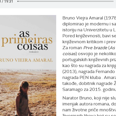
Bruno Viejra Amaral (1978
diplomirao je modernu i 
istoriju na Univerzitetu u 
Pored književnosti, bavi s
književnom kritikom i pre
Za roman
Prve brazde
(
As
coisas
) osvojio je nekolik
portugalskih književnih pri
kao što su nagrada za knji
(2013), nagrada Fernando
nagrada PEN kluba . Amaral
takođe, dobitnik nagrade 
Saramago za 2015. godinu
Narator Bruno, koji nije sl
imenjak autora romana, d
nam životne priče mnoštv
živopisnih likova koji su se 