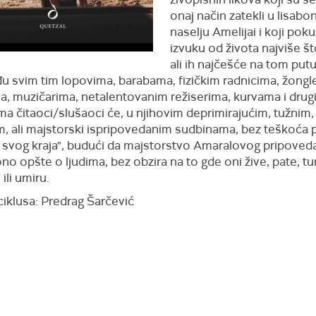
onaj način zatekli u lisab
naselju Amelijai i koji pok
izvuku od života najviše š
ali ih najčešće na tom put
u svim tim lopovima, barabama, fizičkim radnicima, žongl
a, muzičarima, netalentovanim režiserima, kurvama i drug
ma čitaoci/slušaoci će, u njihovim deprimirajućim, tužnim,
im, ali majstorski ispripovedanim sudbinama, bez teškoća 
iz svog kraja", budući da majstorstvo Amaralovog pripoved
no opšte o ljudima, bez obzira na to gde oni žive, pate, t
ili umiru.
ciklusa: Predrag Šarčević