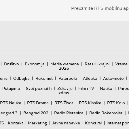
Preuzmite RTS mobilnu apl
|
|
|
|
|
Društvo
Ekonomija
Merila vremena
Rat u Ukrajini
Vreme
2026
|
|
|
|
|
|
enis
Odbojka
Rukomet
Vaterpolo
Atletika
Auto-moto
|
|
|
|
|
Putujemo
Svet poznatih
Zdravlje
Film i TV
Nauka
Priro
zdrav
|
|
|
|
|
RTS Nauka
RTS Drama
RTS Život
RTS Klasika
RTS Kolo
|
|
|
|
Beograd 3
Beograd 202
Radio Pletenica
Radio Rokenroler
|
|
|
|
TS
Kontakt
Marketing
Javne nabavke
Konkursi
Internet por