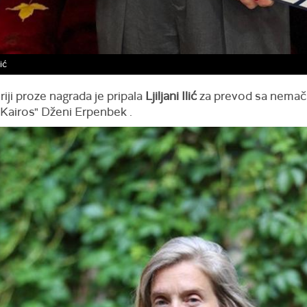
lić
iji proze nagrada je pripala
Ljiljani Ilić
za prevod sa nemačk
Kairos" Dženi Erpenbek .