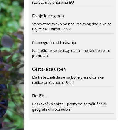
i za šta nas priprema EU
Dvojnik mog oca
Verovatno svako od nas ima svog dvojnika sa
kojim deli i sličnu DNK
Nemogućnost tusiranja
Ne tuširate se svakog dana – ne stidite se, to
je zdravo
Cestitke za uspeh
Da li ste znali da se najbolje gramofonske
ručice proizvode u Srbiji
Re: Eh...
Leskovačka sprža – proizvod sa zaštićenim
geografskim poreklom