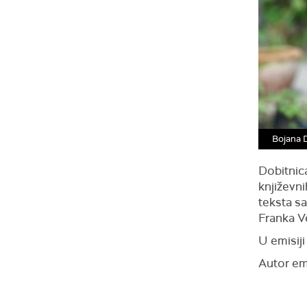
Bojana 
Dobitnic
književni
teksta sa
Franka V
U emisij
Autor em