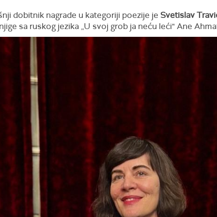
ji dobitnik nagrade u kategoriji poezije je
Svetislav Travi
jige sa ruskog jezika „U svoj grob ja neću leći" Ane Ahma