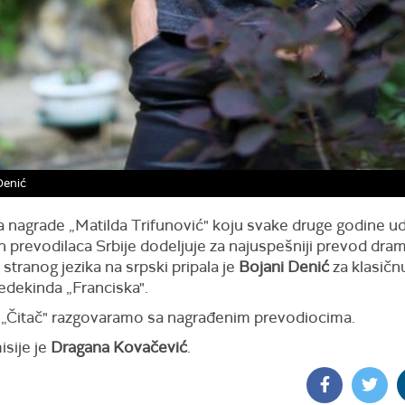
Denić
a nagrade „Matilda Trifunović" koju svake druge godine u
h prevodilaca Srbije dodeljuje za najuspešniji prevod dr
 stranog jezika na srpski pripala je
Bojani Denić
za klasič
edekinda „Franciska".
i „Čitač" razgovaramo sa nagrađenim prevodiocima.
isije je
Dragana Kovačević
.