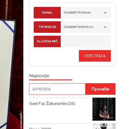
KANAL:
ODABERITE KANAL
RADIO BEOGRAD 1
TIP EMISIJE:
ODABERITE EMISIJU
RADIO BEOGRAD 2
SPORT
KLJUČNA REČ:
RADIO BEOGRAD 3
SERIJA
BEOGRAD 202
INFO
Najnovije
RADIO PLETENICA
FILM
RADIO ROKENROLER
RADIO DŽUBOKS
Gael Faj: Žakaranda (16)
RADIO VRTEŠKA
RADIO DŽEZER