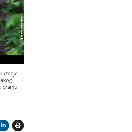
druženje
amskog
nu dramu