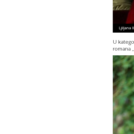
Ljiljana I
U kategor
romana „