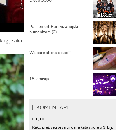
Disco 3000
ARHIV
Pol Lemerl: Rani vizantijski
humanizam (2)
og jezika
We care about disco!!!
18. emisija
KOMENTARI
Da, ali...
Kako preživeti prva tri dana katastrofe u Srbiji,