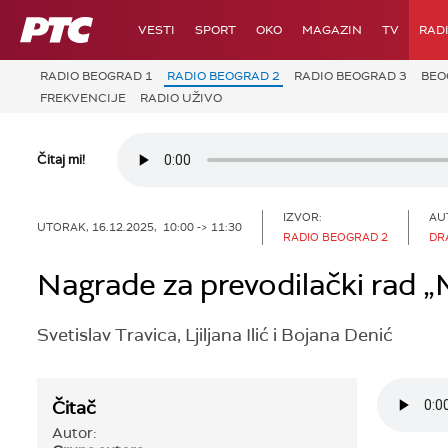
RTS
VESTI
SPORT
OKO
MAGAZIN
TV
RAD
RADIO BEOGRAD 1
RADIO BEOGRAD 2
RADIO BEOGRAD 3
BEO
FREKVENCIJE
RADIO UŽIVO
Čitaj mi!
IZVOR:
AU
UTORAK, 16.12.2025, 10:00 -> 11:30
RADIO BEOGRAD 2
DR
Nagrade za prevodilački rad „M
Svetislav Travica, Ljiljana Ilić i Bojana Denić
Čitač
Autor: