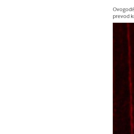
Ovogodišn
prevod kn