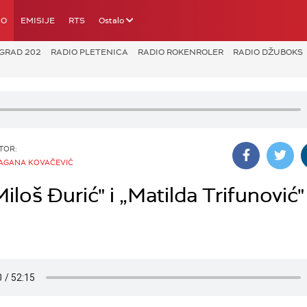
IO
EMISIJE
RTS
Ostalo
GRAD 202
RADIO PLETENICA
RADIO ROKENROLER
RADIO DŽUBOKS
TOR:
AGANA KOVAČEVIĆ
iloš Đurić" i „Matilda Trifunović"