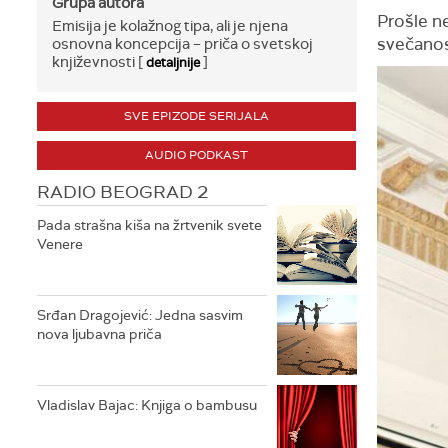
Grupa autora
Prošle n
Emisija je kolažnog tipa, ali je njena
svečanost
osnovna koncepcija – priča o svetskoj
književnosti [
]
detaljnije
SVE EPIZODE SERIJALA
AUDIO PODKAST
RADIO BEOGRAD 2
Pada strašna kiša na žrtvenik svete
Venere
Srđan Dragojević: Jedna sasvim
nova ljubavna priča
Vladislav Bajac: Knjiga o bambusu