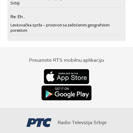
Srbiji
Re: Eh...
Leskovačka sprža – proizvod sa zaštićenim geografskim
poreklom
Preuzmite RTS mobilnu aplikaciju
Radio Televizija Srbije