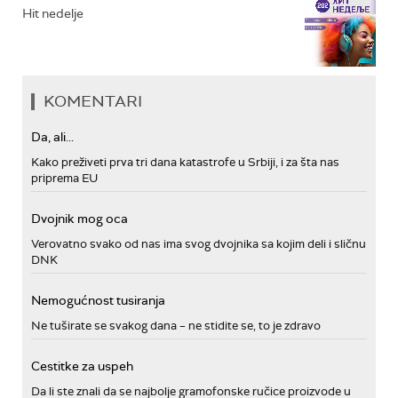
Hit nedelje
KOMENTARI
Da, ali...
Kako preživeti prva tri dana katastrofe u Srbiji, i za šta nas
priprema EU
Dvojnik mog oca
Verovatno svako od nas ima svog dvojnika sa kojim deli i sličnu
DNK
Nemogućnost tusiranja
Ne tuširate se svakog dana – ne stidite se, to je zdravo
Cestitke za uspeh
Da li ste znali da se najbolje gramofonske ručice proizvode u