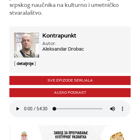
srpskog naučnika na kulturno i umetničko
stvaralaštvo.
Kontrapunkt
Autor:
Aleksandar Drobac
[
]
detaljnije
SVE EPIZODE SERIJALA
AUDIO PODKAST