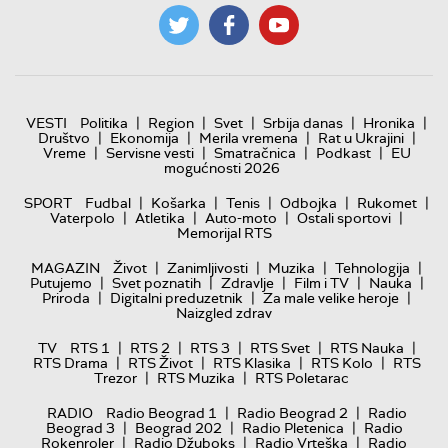
|
|
|
|
|
VESTI
Politika
Region
Svet
Srbija danas
Hronika
|
|
|
|
Društvo
Ekonomija
Merila vremena
Rat u Ukrajini
|
|
|
|
Vreme
Servisne vesti
Smatračnica
Podkast
EU
mogućnosti 2026
|
|
|
|
|
SPORT
Fudbal
Košarka
Tenis
Odbojka
Rukomet
|
|
|
|
Vaterpolo
Atletika
Auto-moto
Ostali sportovi
Memorijal RTS
|
|
|
|
MAGAZIN
Život
Zanimljivosti
Muzika
Tehnologija
|
|
|
|
|
Putujemo
Svet poznatih
Zdravlje
Film i TV
Nauka
|
|
|
Priroda
Digitalni preduzetnik
Za male velike heroje
Naizgled zdrav
|
|
|
|
|
TV
RTS 1
RTS 2
RTS 3
RTS Svet
RTS Nauka
|
|
|
|
RTS Drama
RTS Život
RTS Klasika
RTS Kolo
RTS
|
|
Trezor
RTS Muzika
RTS Poletarac
|
|
RADIO
Radio Beograd 1
Radio Beograd 2
Radio
|
|
|
Beograd 3
Beograd 202
Radio Pletenica
Radio
|
|
|
Rokenroler
Radio Džuboks
Radio Vrteška
Radio