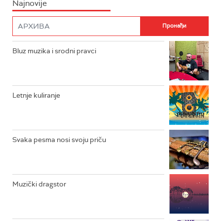
Najnovije
RADIO PLETENICA
FILM
RADIO ROKENROLER
RADIO DŽUBOKS
Bluz muzika i srodni pravci
RADIO VRTEŠKA
RADIO DŽEZER
Letnje kuliranje
ARHIV
Svaka pesma nosi svoju priču
Muzički dragstor