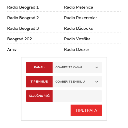
Radio Beograd 1
Radio Pletenica
Radio Beograd 2
Radio Rokenroler
Radio Beograd 3
Radio Džuboks
Beograd 202
Radio Vrteška
Arhiv
Radio Džezer
KANAL:
ODABERITE KANAL
RADIO BEOGRAD 1
TIP EMISIJE:
ODABERITE EMISIJU
RADIO BEOGRAD 2
SPORT
KLJUČNA REČ:
RADIO BEOGRAD 3
SERIJA
BEOGRAD 202
INFO