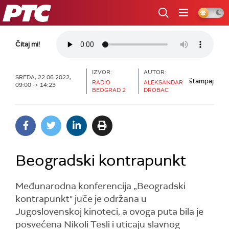
RTS
Čitaj mi!
IZVOR:
AUTOR:
SREDA, 22.06.2022,
štampaj
RADIO
ALEKSANDAR
09:00 -> 14:23
BEOGRAD 2
DROBAC
Beogradski kontrapunkt
Međunarodna konferencija „Beogradski
kontrapunkt" juče je održana u
Jugoslovenskoj kinoteci, a ovoga puta bila je
posvećena Nikoli Tesli i uticaju slavnog