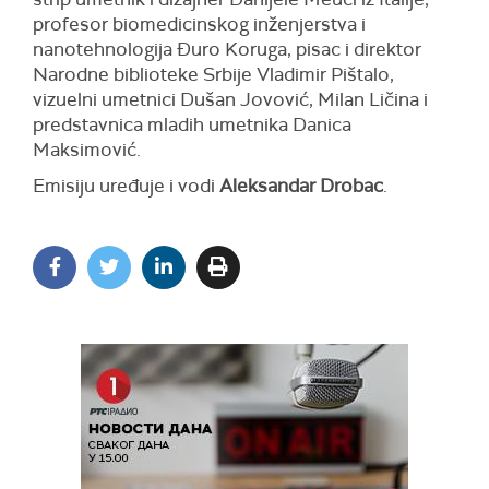
profesor biomedicinskog inženjerstva i
nanotehnologija Đuro Koruga, pisac i direktor
Narodne biblioteke Srbije Vladimir Pištalo,
vizuelni umetnici Dušan Jovović, Milan Ličina i
predstavnica mladih umetnika Danica
Maksimović.
Emisiju uređuje i vodi
Aleksandar Drobac
.