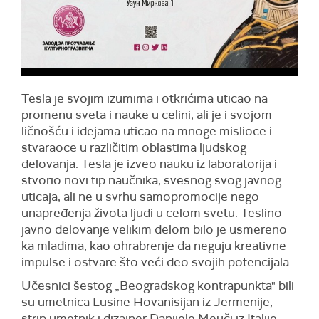
Tesla je svojim izumima i otkrićima uticao na
promenu sveta i nauke u celini, ali je i svojom
ličnošću i idejama uticao na mnoge mislioce i
stvaraoce u različitim oblastima ljudskog
delovanja. Tesla je izveo nauku iz laboratorija i
stvorio novi tip naučnika, svesnog svog javnog
uticaja, ali ne u svrhu samopromocije nego
unapređenja života ljudi u celom svetu. Teslino
javno delovanje velikim delom bilo je usmereno
ka mladima, kao ohrabrenje da neguju kreativne
impulse i ostvare što veći deo svojih potencijala.
Učesnici šestog „Beogradskog kontrapunkta" bili
su umetnica Lusine Hovanisijan iz Jermenije,
strip umetnik i dizajner Danijele Meuči iz Italije,