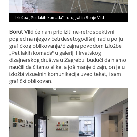
Izložba „Pet lakih komada”, fotografija Senje Vild
Borut Vild
će nam približiti ne-retrospektivni
pogled na njegov četrdesetogodišnji rad u polju
grafičkog oblikovanja/dizajna povodom izložbe
„Pet lakih komada" u galeriji Hrvatskog
dizajnerskog društva u Zagrebu: budući da nismo
naučili da čitamo slike, a još manje dizajn, on je u
izložbi vizuelnih komunikacija uveo tekst, i sam
grafički oblikovan.