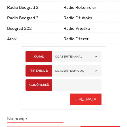
Radio Beograd 2
Radio Rokenroler
Radio Beograd 3
Radio Džuboks
Beograd 202
Radio Vrteška
Arhiv
Radio Džezer
KANAL:
ODABERITE KANAL
RADIO BEOGRAD 1
TIP EMISIJE:
ODABERITE EMISIJU
RADIO BEOGRAD 2
SPORT
KLJUČNA REČ:
RADIO BEOGRAD 3
SERIJA
BEOGRAD 202
INFO
Najnovije
RADIO PLETENICA
FILM