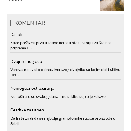
KOMENTARI
Da, ali...
Kako preživeti prva tri dana katastrofe u Srbiji, i za šta nas
priprema EU
Dvojnik mog oca
Verovatno svako od nas ima svog dvojnika sa kojim deli i sličnu
DNK
Nemogućnost tusiranja
Ne tuširate se svakog dana – ne stidite se, to je zdravo
Cestitke za uspeh
Da li ste znali da se najbolje gramofonske ručice proizvode u
Srbiji