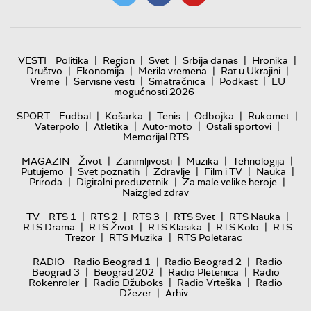
|
|
|
|
|
VESTI
Politika
Region
Svet
Srbija danas
Hronika
|
|
|
|
Društvo
Ekonomija
Merila vremena
Rat u Ukrajini
|
|
|
|
Vreme
Servisne vesti
Smatračnica
Podkast
EU
mogućnosti 2026
|
|
|
|
|
SPORT
Fudbal
Košarka
Tenis
Odbojka
Rukomet
|
|
|
|
Vaterpolo
Atletika
Auto-moto
Ostali sportovi
Memorijal RTS
|
|
|
|
MAGAZIN
Život
Zanimljivosti
Muzika
Tehnologija
|
|
|
|
|
Putujemo
Svet poznatih
Zdravlje
Film i TV
Nauka
|
|
|
Priroda
Digitalni preduzetnik
Za male velike heroje
Naizgled zdrav
|
|
|
|
|
TV
RTS 1
RTS 2
RTS 3
RTS Svet
RTS Nauka
|
|
|
|
RTS Drama
RTS Život
RTS Klasika
RTS Kolo
RTS
|
|
Trezor
RTS Muzika
RTS Poletarac
|
|
RADIO
Radio Beograd 1
Radio Beograd 2
Radio
|
|
|
Beograd 3
Beograd 202
Radio Pletenica
Radio
|
|
|
Rokenroler
Radio Džuboks
Radio Vrteška
Radio
|
Džezer
Arhiv