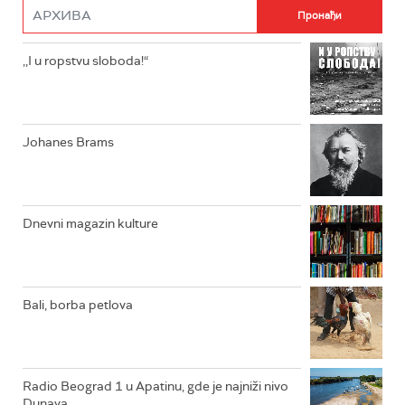
RADIO ROKENROLER
RADIO DŽUBOKS
,,I u ropstvu sloboda!“
RADIO VRTEŠKA
RADIO DŽEZER
Johanes Brams
ARHIV
Dnevni magazin kulture
Bali, borba petlova
Radio Beograd 1 u Apatinu, gde je najniži nivo
Dunava