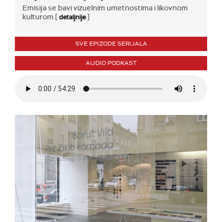
Emisija se bavi vizuelnim umetnostima i likovnom
kulturom [
]
detaljnije
SVE EPIZODE SERIJALA
AUDIO PODKAST