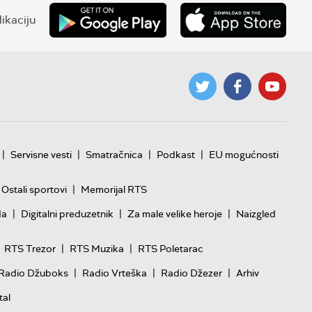
ikaciju
|
|
|
|
Servisne vesti
Smatračnica
Podkast
EU mogućnosti
|
Ostali sportovi
Memorijal RTS
|
|
|
da
Digitalni preduzetnik
Za male velike heroje
Naizgled
|
|
RTS Trezor
RTS Muzika
RTS Poletarac
|
|
|
Radio Džuboks
Radio Vrteška
Radio Džezer
Arhiv
tal