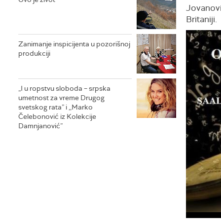
Jovanović
Britaniji.
Zanimanje inspicijenta u pozorišnoj
produkciji
„I u ropstvu sloboda – srpska
umetnost za vreme Drugog
svetskog rata” i ,,Marko
Čelebonović iz Kolekcije
Damnjanović”