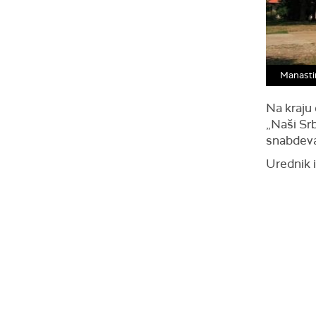
Manasti
Na kraju
„Naši Sr
snabdev
Urednik i