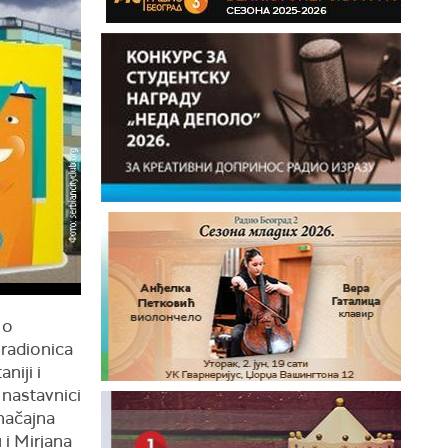
 o
 radionica
niji i
 nastavnici
značajna
 i Mirjana