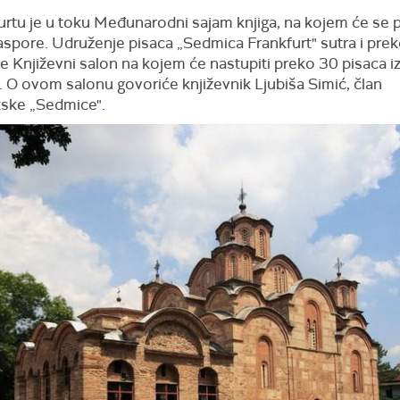
urtu je u toku Međunarodni sajam knjiga, na kojem će se p
ijaspore. Udruženje pisaca „Sedmica Frankfurt" sutra i pre
e Književni salon na kojem će nastupiti preko 30 pisaca iz
. O ovom salonu govoriće književnik Ljubiša Simić, član
tske „Sedmice".