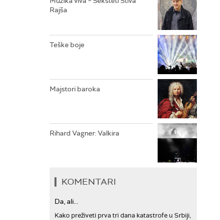
Muzika viva – Seksteti Stiva
Rajša
ARHIV
Teške boje
Majstori baroka
Rihard Vagner: Valkira
KOMENTARI
Da, ali...
Kako preživeti prva tri dana katastrofe u Srbiji,