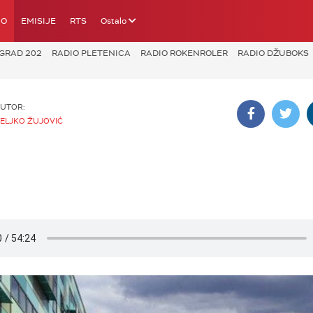
IO
EMISIJE
RTS
Ostalo
GRAD 202
RADIO PLETENICA
RADIO ROKENROLER
RADIO DŽUBOKS
UTOR:
ELJKO ŽUJOVIĆ