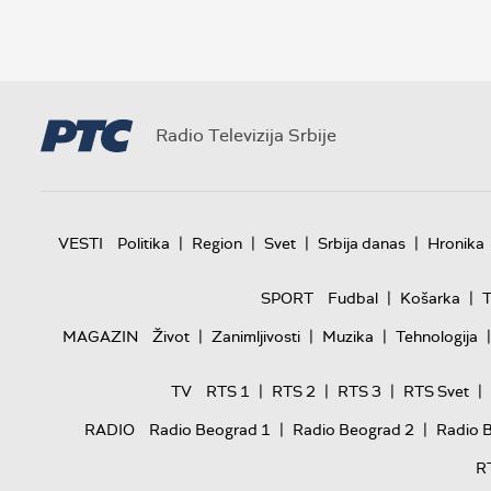
Radio Televizija Srbije
|
|
|
|
VESTI
Politika
Region
Svet
Srbija danas
Hronika
|
|
SPORT
Fudbal
Košarka
T
|
|
|
|
MAGAZIN
Život
Zanimljivosti
Muzika
Tehnologija
|
|
|
|
TV
RTS 1
RTS 2
RTS 3
RTS Svet
|
|
RADIO
Radio Beograd 1
Radio Beograd 2
Radio 
R