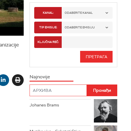
KANAL:
ODABERITE KANAL
RADIO BEOGRAD 1
TIP EMISIJE:
ODABERITE EMISIJU
RADIO BEOGRAD 2
SPORT
KLJUČNA REČ:
anizacije
RADIO BEOGRAD 3
SERIJA
BEOGRAD 202
INFO
Najnovije
RADIO PLETENICA
FILM
RADIO ROKENROLER
RADIO DŽUBOKS
Johanes Brams
RADIO VRTEŠKA
RADIO DŽEZER