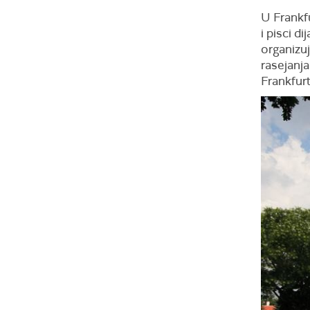
U Frankf
i pisci d
organizuj
rasejanja
Frankfur