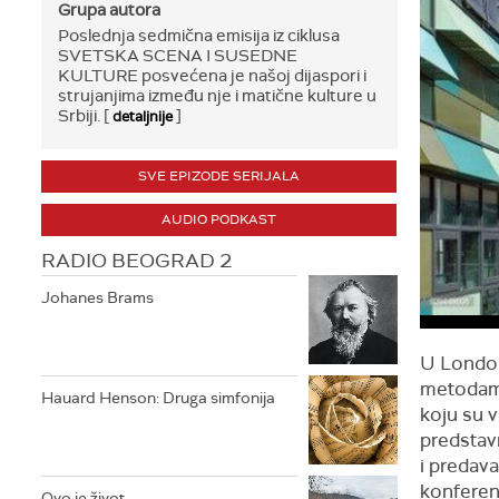
Grupa autora
Poslednja sedmična emisija iz ciklusa
SVETSKA SCENA I SUSEDNE
KULTURE posvećena je našoj dijaspori i
strujanjima između nje i matične kulture u
Srbiji. [
]
detaljnije
SVE EPIZODE SERIJALA
AUDIO PODKAST
RADIO BEOGRAD 2
Johanes Brams
U London
metodama 
Hauard Henson: Druga simfonija
koju su v
predstavn
i predava
konferenc
Ovo je život