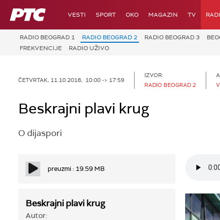
RTS
VESTI
SPORT
OKO
MAGAZIN
TV
RAD
RADIO BEOGRAD 1
RADIO BEOGRAD 2
RADIO BEOGRAD 3
BEO
FREKVENCIJE
RADIO UŽIVO
IZVOR:
A
ČETVRTAK, 11.10.2018, 10:00 -> 17:59
RADIO BEOGRAD 2
V
Beskrajni plavi krug
O dijaspori
preuzmi : 19.59 MB
Beskrajni plavi krug
Autor: