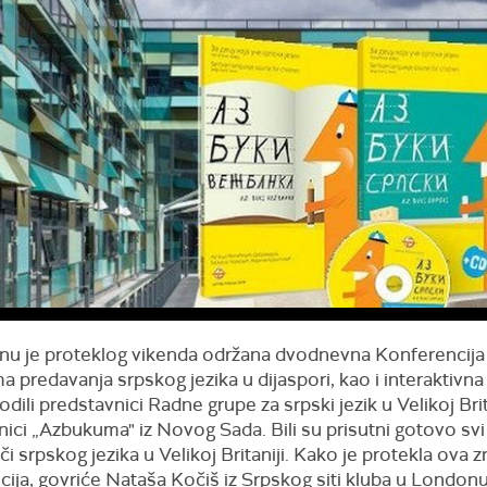
u je proteklog vikenda održana dvodnevna Konferencija
predavanja srpskog jezika u dijaspori, kao i interaktivna
odili predstavnici Radne grupe za srpski jezik u Velikoj Brita
ici „Azbukuma" iz Novog Sada. Bili su prisutni gotovo svi
či srpskog jezika u Velikoj Britaniji. Kako je protekla ova 
ija, govriće Nataša Kočiš iz Srpskog siti kluba u Londonu