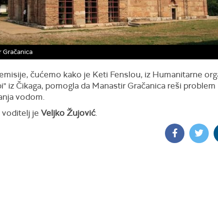
r Gračanica
 emisije, čućemo kako je Keti Fenslou, iz Humanitarne org
bi" iz Čikaga, pomogla da Manastir Gračanica reši problem
anja vodom.
 voditelj je
Veljko Žujović
.