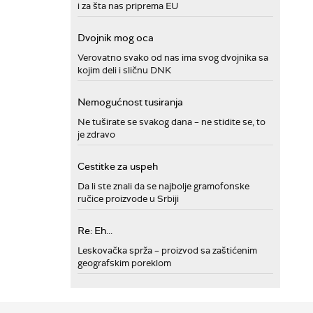
i za šta nas priprema EU
Dvojnik mog oca
Verovatno svako od nas ima svog dvojnika sa
kojim deli i sličnu DNK
Nemogućnost tusiranja
Ne tuširate se svakog dana – ne stidite se, to
je zdravo
Cestitke za uspeh
Da li ste znali da se najbolje gramofonske
ručice proizvode u Srbiji
Re: Eh...
Leskovačka sprža – proizvod sa zaštićenim
geografskim poreklom