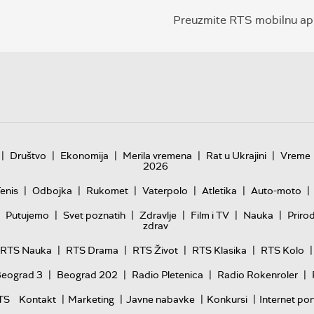
Preuzmite RTS mobilnu apl
|
|
|
|
|
Društvo
Ekonomija
Merila vremena
Rat u Ukrajini
Vreme
2026
|
|
|
|
|
|
enis
Odbojka
Rukomet
Vaterpolo
Atletika
Auto-moto
|
|
|
|
|
Putujemo
Svet poznatih
Zdravlje
Film i TV
Nauka
Priro
zdrav
|
|
|
|
|
RTS Nauka
RTS Drama
RTS Život
RTS Klasika
RTS Kolo
|
|
|
|
Beograd 3
Beograd 202
Radio Pletenica
Radio Rokenroler
|
|
|
|
TS
Kontakt
Marketing
Javne nabavke
Konkursi
Internet por