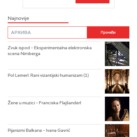
BEOGRAD 202
INFO
Najnovije
RADIO PLETENICA
FILM
RADIO ROKENROLER
RADIO DŽUBOKS
Zvuk ispod – Eksperimentalna elektronska
scena Nirnberga
RADIO VRTEŠKA
RADIO DŽEZER
Pol Lemerl: Rani vizantijski humanizam (1)
ARHIV
Žene u muzici – Franciska Flajšanderl
Pijanizmi Balkana – Ivana Gavrić