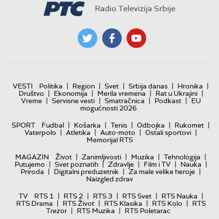
Radio Televizija Srbije
|
|
|
|
|
VESTI
Politika
Region
Svet
Srbija danas
Hronika
|
|
|
|
Društvo
Ekonomija
Merila vremena
Rat u Ukrajini
|
|
|
|
Vreme
Servisne vesti
Smatračnica
Podkast
EU
mogućnosti 2026
|
|
|
|
|
SPORT
Fudbal
Košarka
Tenis
Odbojka
Rukomet
|
|
|
|
Vaterpolo
Atletika
Auto-moto
Ostali sportovi
Memorijal RTS
|
|
|
|
MAGAZIN
Život
Zanimljivosti
Muzika
Tehnologija
|
|
|
|
|
Putujemo
Svet poznatih
Zdravlje
Film i TV
Nauka
|
|
|
Priroda
Digitalni preduzetnik
Za male velike heroje
Naizgled zdrav
|
|
|
|
|
TV
RTS 1
RTS 2
RTS 3
RTS Svet
RTS Nauka
|
|
|
|
RTS Drama
RTS Život
RTS Klasika
RTS Kolo
RTS
|
|
Trezor
RTS Muzika
RTS Poletarac