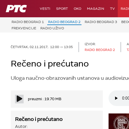
RTS
VESTI
SPORT
OKO
MAGAZIN
TV
RAD
RADIO BEOGRAD 1
RADIO BEOGRAD 2
RADIO BEOGRAD 3
BEO
FREKVENCIJE
RADIO UŽIVO
IZVOR:
A
ČETVRTAK, 02.11.2017, 12:00 -> 13:05
RADIO BEOGRAD 2
T
Rečeno i prećutano
Uloga naučno-obrazovanih ustanova u audiovizuel
preuzmi : 19.70 MB
Rečeno i prećutano
Autor: