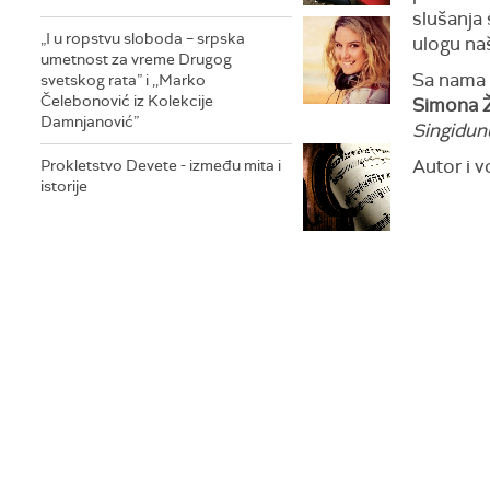
slušanja
„I u ropstvu sloboda – srpska
ulogu na
umetnost za vreme Drugog
Sa nama 
svetskog rata” i ,,Marko
Čelebonović iz Kolekcije
Simona Ž
Damnjanović”
Singidu
Autor i v
Prokletstvo Devete - između mita i
istorije