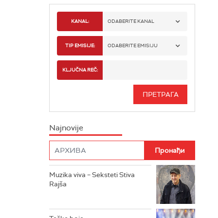
KANAL:
ODABERITE KANAL
RADIO BEOGRAD 1
TIP EMISIJE:
ODABERITE EMISIJU
RADIO BEOGRAD 2
SPORT
KLJUČNA REČ:
RADIO BEOGRAD 3
SERIJA
BEOGRAD 202
INFO
Najnovije
RADIO PLETENICA
FILM
RADIO ROKENROLER
RADIO DŽUBOKS
Muzika viva – Seksteti Stiva
Rajša
RADIO VRTEŠKA
RADIO DŽEZER