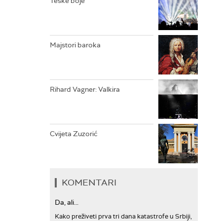
Teške boje
ARHIV
Majstori baroka
Rihard Vagner: Valkira
Cvijeta Zuzorić
KOMENTARI
Da, ali...
Kako preživeti prva tri dana katastrofe u Srbiji,