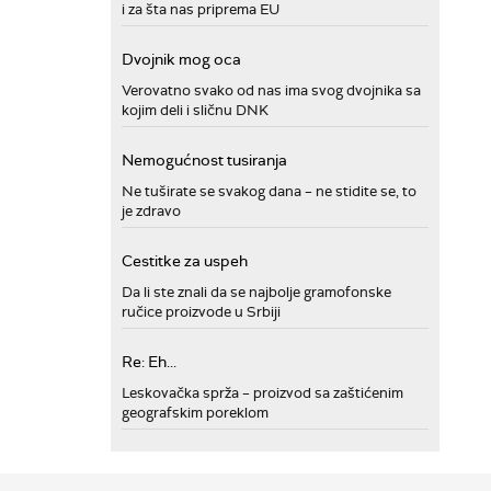
i za šta nas priprema EU
Dvojnik mog oca
Verovatno svako od nas ima svog dvojnika sa
kojim deli i sličnu DNK
Nemogućnost tusiranja
Ne tuširate se svakog dana – ne stidite se, to
je zdravo
Cestitke za uspeh
Da li ste znali da se najbolje gramofonske
ručice proizvode u Srbiji
Re: Eh...
Leskovačka sprža – proizvod sa zaštićenim
geografskim poreklom