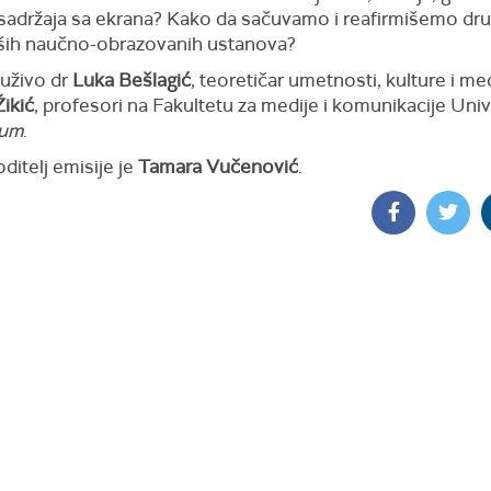
 sadržaja sa ekrana? Kako da sačuvamo i reafirmišemo dr
ših naučno-obrazovanih ustanova?
uživo dr
Luka Bešlagić
, teoretičar umetnosti, kulture i med
ikić
, profesori na Fakultetu za medije i komunikacije Univ
num
.
oditelj emisije je
Tamara Vučenović
.