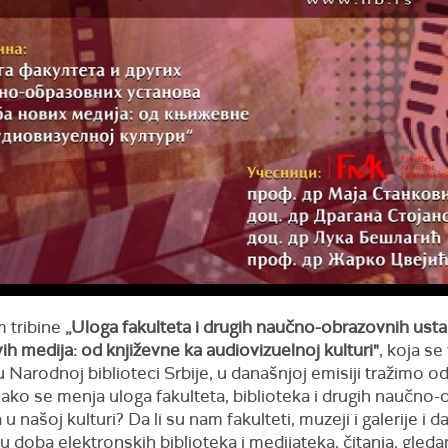
 tribine
„Uloga fakulteta i drugih naučno-obrazovnih ust
h medija: od književne ka audiovizuelnoj kulturi"
, koja se
 Narodnoj biblioteci Srbije, u današnjoj emisiji tražimo 
Kako se menja uloga fakulteta, biblioteka i drugih naučno
u našoj kulturi? Da li su nam fakulteti, muzeji i galerije i da
u doba elektronskih biblioteka i medijateka, čitanja, gledan