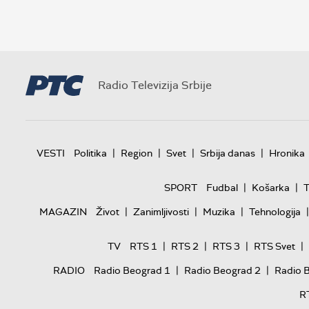
Radio Televizija Srbije
|
|
|
|
VESTI
Politika
Region
Svet
Srbija danas
Hronika
|
|
SPORT
Fudbal
Košarka
T
|
|
|
|
MAGAZIN
Život
Zanimljivosti
Muzika
Tehnologija
|
|
|
|
TV
RTS 1
RTS 2
RTS 3
RTS Svet
|
|
RADIO
Radio Beograd 1
Radio Beograd 2
Radio 
R