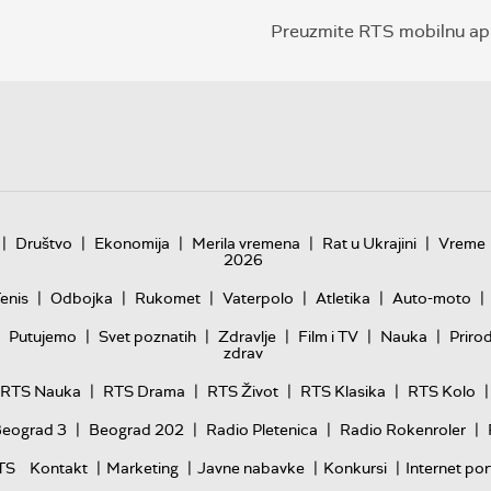
Preuzmite RTS mobilnu apl
|
|
|
|
|
Društvo
Ekonomija
Merila vremena
Rat u Ukrajini
Vreme
2026
|
|
|
|
|
|
enis
Odbojka
Rukomet
Vaterpolo
Atletika
Auto-moto
|
|
|
|
|
Putujemo
Svet poznatih
Zdravlje
Film i TV
Nauka
Priro
zdrav
|
|
|
|
|
RTS Nauka
RTS Drama
RTS Život
RTS Klasika
RTS Kolo
|
|
|
|
Beograd 3
Beograd 202
Radio Pletenica
Radio Rokenroler
|
|
|
|
TS
Kontakt
Marketing
Javne nabavke
Konkursi
Internet por