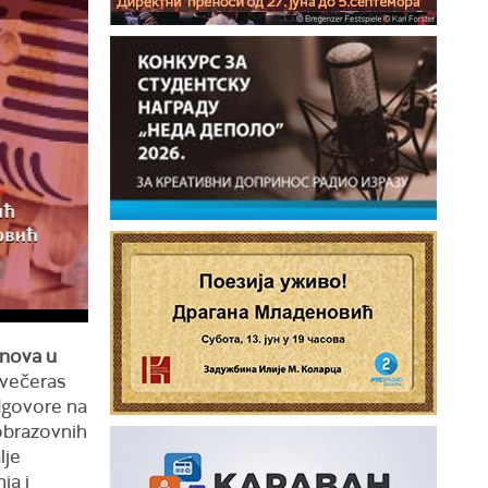
anova u
 večeras
odgovore na
-obrazovnih
lje
ja i