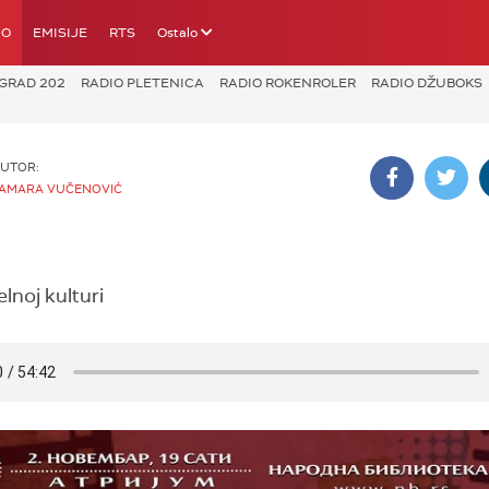
IO
EMISIJE
RTS
Ostalo
GRAD 202
RADIO PLETENICA
RADIO ROKENROLER
RADIO DŽUBOKS
UTOR:
AMARA VUČENOVIĆ
noj kulturi