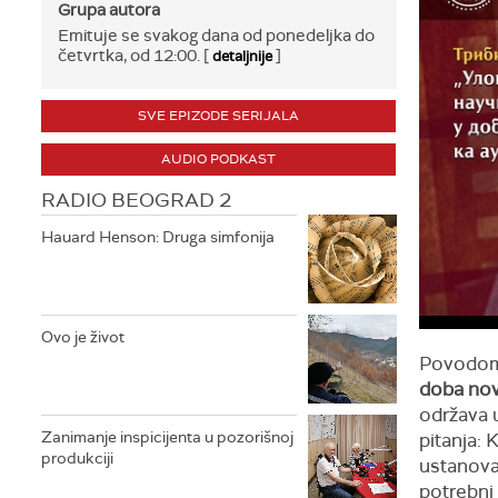
Grupa autora
Emituje se svakog dana od ponedeljka do
četvrtka, od 12:00. [
]
detaljnije
SVE EPIZODE SERIJALA
AUDIO PODKAST
RADIO BEOGRAD 2
Hauard Henson: Druga simfonija
Ovo je život
Povodom
doba novi
održava u
Zanimanje inspicijenta u pozorišnoj
pitanja: 
produkciji
ustanova 
potrebni 