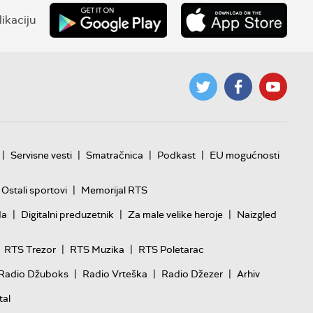
ikaciju
|
|
|
|
Servisne vesti
Smatračnica
Podkast
EU mogućnosti
|
Ostali sportovi
Memorijal RTS
|
|
|
da
Digitalni preduzetnik
Za male velike heroje
Naizgled
|
|
RTS Trezor
RTS Muzika
RTS Poletarac
|
|
|
Radio Džuboks
Radio Vrteška
Radio Džezer
Arhiv
tal