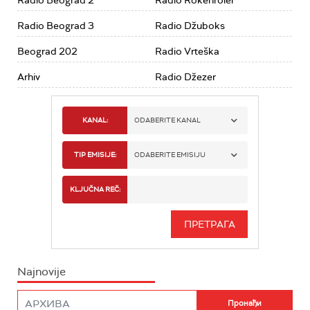
Radio Beograd 3
Radio Džuboks
Beograd 202
Radio Vrteška
Arhiv
Radio Džezer
KANAL:
ODABERITE KANAL
RADIO BEOGRAD 1
TIP EMISIJE:
ODABERITE EMISIJU
RADIO BEOGRAD 2
SPORT
KLJUČNA REČ:
RADIO BEOGRAD 3
SERIJA
BEOGRAD 202
INFO
Najnovije
RADIO PLETENICA
FILM
RADIO ROKENROLER