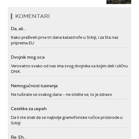
KOMENTARI
Da, ali...
Kako preživeti prva tri dana katastrofe u Srbiji, i za šta nas
priprema EU
Dvojnik mog oca
Verovatno svako od nas ima svog dvojnika sa kojim deli i sličnu
DNK
Nemogućnost tusiranja
Ne tuširate se svakog dana – ne stidite se, to je zdravo
Cestitke za uspeh
Da li ste znali da se najbolje gramofonske ručice proizvode u
Srbiji
Re: Eh...