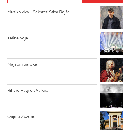
RADIO DŽUBOKS
Muzika viva – Seksteti Stiva Rajša
RADIO VRTEŠKA
RADIO DŽEZER
Teške boje
ARHIV
Majstori baroka
Rihard Vagner: Valkira
Cvijeta Zuzorić