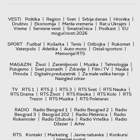
|
|
|
|
|
VESTI
Politika
Region
Svet
Srbija danas
Hronika
|
|
|
|
Društvo
Ekonomija
Merila vremena
Rat u Ukrajini
|
|
|
|
Vreme
Servisne vesti
Smatračnica
Podkast
EU
mogućnosti 2026
|
|
|
|
|
SPORT
Fudbal
Košarka
Tenis
Odbojka
Rukomet
|
|
|
|
Vaterpolo
Atletika
Auto-moto
Ostali sportovi
Memorijal RTS
|
|
|
|
MAGAZIN
Život
Zanimljivosti
Muzika
Tehnologija
|
|
|
|
|
Putujemo
Svet poznatih
Zdravlje
Film i TV
Nauka
|
|
|
Priroda
Digitalni preduzetnik
Za male velike heroje
Naizgled zdrav
|
|
|
|
|
TV
RTS 1
RTS 2
RTS 3
RTS Svet
RTS Nauka
|
|
|
|
RTS Drama
RTS Život
RTS Klasika
RTS Kolo
RTS
|
|
Trezor
RTS Muzika
RTS Poletarac
|
|
RADIO
Radio Beograd 1
Radio Beograd 2
Radio
|
|
|
Beograd 3
Beograd 202
Radio Pletenica
Radio
|
|
|
Rokenroler
Radio Džuboks
Radio Vrteška
Radio
|
Džezer
Arhiv
|
|
|
RTS
Kontakt
Marketing
Javne nabavke
Konkursi
|
Internet portal