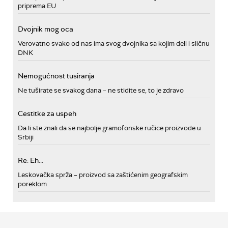
priprema EU
Dvojnik mog oca
Verovatno svako od nas ima svog dvojnika sa kojim deli i sličnu
DNK
Nemogućnost tusiranja
Ne tuširate se svakog dana – ne stidite se, to je zdravo
Cestitke za uspeh
Da li ste znali da se najbolje gramofonske ručice proizvode u
Srbiji
Re: Eh...
Leskovačka sprža – proizvod sa zaštićenim geografskim
poreklom