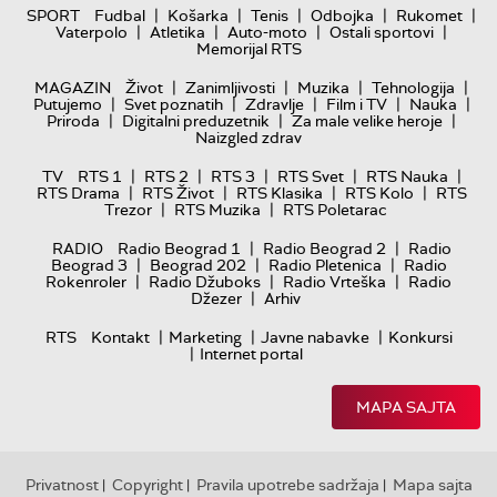
|
|
|
|
|
SPORT
Fudbal
Košarka
Tenis
Odbojka
Rukomet
|
|
|
|
Vaterpolo
Atletika
Auto-moto
Ostali sportovi
Memorijal RTS
|
|
|
|
MAGAZIN
Život
Zanimljivosti
Muzika
Tehnologija
|
|
|
|
|
Putujemo
Svet poznatih
Zdravlje
Film i TV
Nauka
|
|
|
Priroda
Digitalni preduzetnik
Za male velike heroje
Naizgled zdrav
|
|
|
|
|
TV
RTS 1
RTS 2
RTS 3
RTS Svet
RTS Nauka
|
|
|
|
RTS Drama
RTS Život
RTS Klasika
RTS Kolo
RTS
|
|
Trezor
RTS Muzika
RTS Poletarac
|
|
RADIO
Radio Beograd 1
Radio Beograd 2
Radio
|
|
|
Beograd 3
Beograd 202
Radio Pletenica
Radio
|
|
|
Rokenroler
Radio Džuboks
Radio Vrteška
Radio
|
Džezer
Arhiv
|
|
|
RTS
Kontakt
Marketing
Javne nabavke
Konkursi
|
Internet portal
MAPA SAJTA
Privatnost
Copyright
Pravila upotrebe sadržaja
Mapa sajta
|
|
|