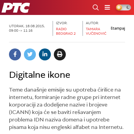
RTS
IZVOR:
AUTOR:
UTORAK, 18.08.2015,
štampaj
RADIO
TAMARA
09:00 -> 11:16
BEOGRAD 2
VUČENOVIĆ
Digitalne ikone
Teme današnje emisije su upotreba ćirilice na
internetu, formiranje radne grupe pri internet
korporaciji za dodeljene nazive i brojeve
(ICANN) koja će se baviti rešavanjem
problema IDN naziva domena i upotrebe
pisama koja nisu engleski alfabet na Internetu.