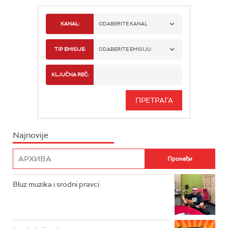
KANAL:
ODABERITE KANAL
RADIO BEOGRAD 1
TIP EMISIJE:
ODABERITE EMISIJU
RADIO BEOGRAD 2
SPORT
KLJUČNA REČ:
RADIO BEOGRAD 3
SERIJA
BEOGRAD 202
INFO
Najnovije
RADIO PLETENICA
FILM
RADIO ROKENROLER
RADIO DŽUBOKS
Bluz muzika i srodni pravci
RADIO VRTEŠKA
RADIO DŽEZER