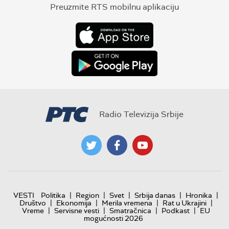
Preuzmite RTS mobilnu aplikaciju
Radio Televizija Srbije
|
|
|
|
|
VESTI
Politika
Region
Svet
Srbija danas
Hronika
|
|
|
|
Društvo
Ekonomija
Merila vremena
Rat u Ukrajini
|
|
|
|
Vreme
Servisne vesti
Smatračnica
Podkast
EU
mogućnosti 2026