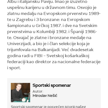
Albu i italijansku Paviju. Imao je izuzetno
uspešnu karijeru u državnom timu. Osvojio je
zlatnu medalju na Evropskom prvenstvu 1989-
te u Zagrebu i 3 bronzane: na Evropskom
šampionatu u Grčkoj 1987. i dve na Svetskim
prvenstvima u Kolumbiji 1982. i Španiji 1986-
te. Osvajač je zlatne i bronzane medalje na
Univerzijadi, a bio je i član selekcije koja je
trijumfovala na Balkanijadi. Već dvadesetak
godina radi u FIBI – Svetskoj košarkaškoj
federaciji kao direktor za nacionalne federacije
i sport.
Sportski spomenar
Autor:
Miroslav Nešić
Sportski spomenar je posvećen istoriji našeg