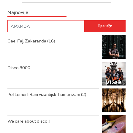
INFO
Najnovije
RADIO PLETENICA
FILM
RADIO ROKENROLER
RADIO DŽUBOKS
Gael Faj: Žakaranda (16)
RADIO VRTEŠKA
RADIO DŽEZER
Disco 3000
ARHIV
Pol Lemerl: Rani vizantijski humanizam (2)
We care about disco!!!