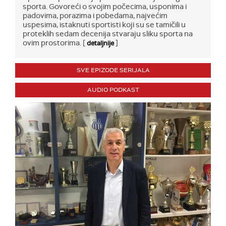
sporta. Govoreći o svojim počecima, usponima i
padovima, porazima i pobedama, najvećim
uspesima, istaknuti sportisti koji su se tamičili u
proteklih sedam decenija stvaraju sliku sporta na
ovim prostorima. [
]
detaljnije
SVE EPIZODE SERIJALA
AUDIO PODKAST