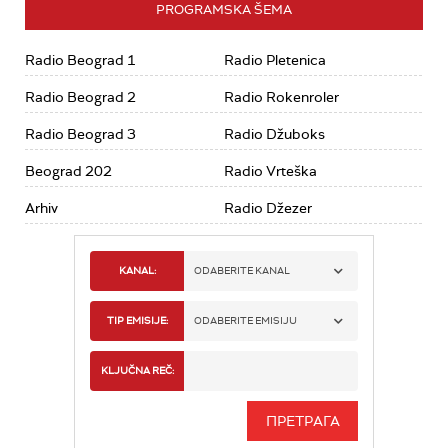
PROGRAMSKA ŠEMA
Radio Beograd 1
Radio Pletenica
Radio Beograd 2
Radio Rokenroler
Radio Beograd 3
Radio Džuboks
Beograd 202
Radio Vrteška
Arhiv
Radio Džezer
KANAL:
ODABERITE KANAL
RADIO BEOGRAD 1
TIP EMISIJE:
ODABERITE EMISIJU
RADIO BEOGRAD 2
SPORT
KLJUČNA REČ:
RADIO BEOGRAD 3
SERIJA
BEOGRAD 202