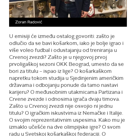
Zoran Radović
U emisiji će između ostalog govoriti: zašto je
odlučio da se bavi košarkom, iako je bolje igrao i
više voleo fudbal i odustajanju od treniranja u
Crvenoj zvezdi? Zašto je u njegovoj prvoj
prvoligaškoj sezoni OKK Beograd, umesto da se
bori za titulu – ispao iz lige? O košarkaškom
napretku tokom studija u Sjedinjenim američkim
državama i odbojanju ponude da tamo nastavi
karijeru? O međusobnim utakmicama Partizana i
Crvene zvezde i odnosima igrača dvaju timova.
Zašto u Crvenoj zvezdi nije osvojio ni jednu
titulu? O igračkim iskustvima iz Nemačke i Italije.
O svojim reprezentativnim uspesima. Kako mu je
izmaklo učešće na dve olimpijske igre? O svom
radu u Svetskoj košarkaškoj federaciji. O