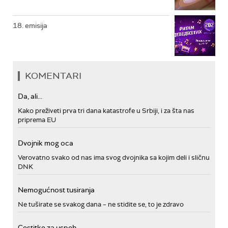
18. emisija
KOMENTARI
Da, ali...
Kako preživeti prva tri dana katastrofe u Srbiji, i za šta nas
priprema EU
Dvojnik mog oca
Verovatno svako od nas ima svog dvojnika sa kojim deli i sličnu
DNK
Nemogućnost tusiranja
Ne tuširate se svakog dana – ne stidite se, to je zdravo
Cestitke za uspeh