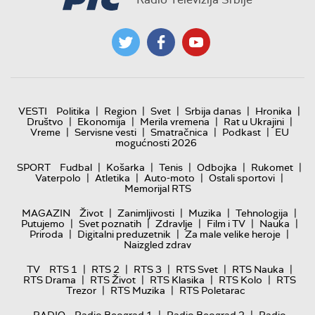
|
|
|
|
|
VESTI
Politika
Region
Svet
Srbija danas
Hronika
|
|
|
|
Društvo
Ekonomija
Merila vremena
Rat u Ukrajini
|
|
|
|
Vreme
Servisne vesti
Smatračnica
Podkast
EU
mogućnosti 2026
|
|
|
|
|
SPORT
Fudbal
Košarka
Tenis
Odbojka
Rukomet
|
|
|
|
Vaterpolo
Atletika
Auto-moto
Ostali sportovi
Memorijal RTS
|
|
|
|
MAGAZIN
Život
Zanimljivosti
Muzika
Tehnologija
|
|
|
|
|
Putujemo
Svet poznatih
Zdravlje
Film i TV
Nauka
|
|
|
Priroda
Digitalni preduzetnik
Za male velike heroje
Naizgled zdrav
|
|
|
|
|
TV
RTS 1
RTS 2
RTS 3
RTS Svet
RTS Nauka
|
|
|
|
RTS Drama
RTS Život
RTS Klasika
RTS Kolo
RTS
|
|
Trezor
RTS Muzika
RTS Poletarac
|
|
RADIO
Radio Beograd 1
Radio Beograd 2
Radio