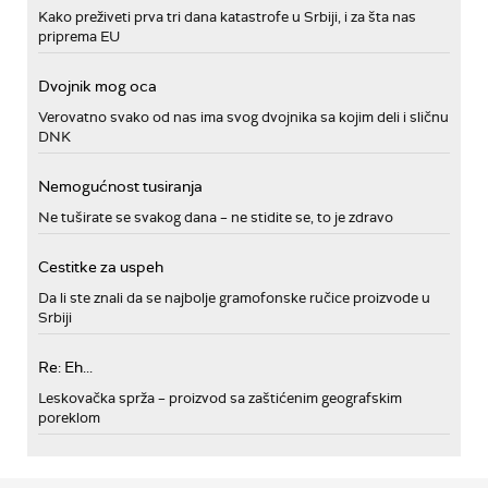
Kako preživeti prva tri dana katastrofe u Srbiji, i za šta nas
priprema EU
Dvojnik mog oca
Verovatno svako od nas ima svog dvojnika sa kojim deli i sličnu
DNK
Nemogućnost tusiranja
Ne tuširate se svakog dana – ne stidite se, to je zdravo
Cestitke za uspeh
Da li ste znali da se najbolje gramofonske ručice proizvode u
Srbiji
Re: Eh...
Leskovačka sprža – proizvod sa zaštićenim geografskim
poreklom