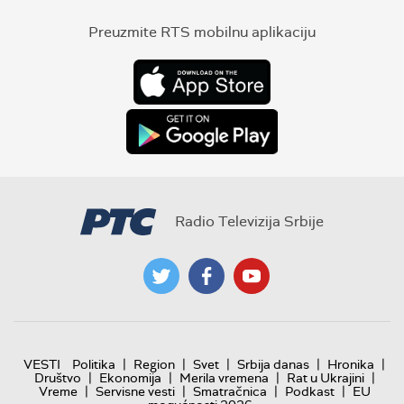
Preuzmite RTS mobilnu aplikaciju
Radio Televizija Srbije
|
|
|
|
|
VESTI
Politika
Region
Svet
Srbija danas
Hronika
|
|
|
|
Društvo
Ekonomija
Merila vremena
Rat u Ukrajini
|
|
|
|
Vreme
Servisne vesti
Smatračnica
Podkast
EU