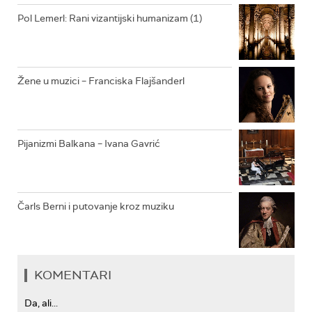
RADIO DŽEZER
Pol Lemerl: Rani vizantijski humanizam (1)
ARHIV
Žene u muzici – Franciska Flajšanderl
Pijanizmi Balkana – Ivana Gavrić
Čarls Berni i putovanje kroz muziku
KOMENTARI
Da, ali...