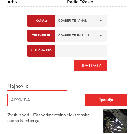
Arhiv
Radio Džezer
KANAL:
ODABERITE KANAL
RADIO BEOGRAD 1
TIP EMISIJE:
ODABERITE EMISIJU
RADIO BEOGRAD 2
SPORT
KLJUČNA REČ:
RADIO BEOGRAD 3
SERIJA
BEOGRAD 202
INFO
Najnovije
RADIO PLETENICA
FILM
RADIO ROKENROLER
RADIO DŽUBOKS
Zvuk ispod – Eksperimentalna elektronska
scena Nirnberga
RADIO VRTEŠKA