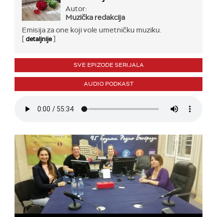
Autor:
Muzička redakcija
Emisija za one koji vole umetničku muziku.
[
]
detaljnije
SVE EPIZODE SERIJALA
AUDIO PODKAST