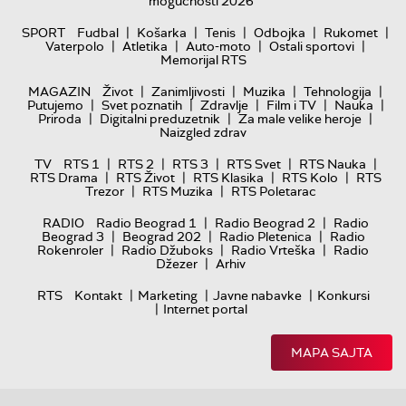
mogućnosti 2026
|
|
|
|
|
SPORT
Fudbal
Košarka
Tenis
Odbojka
Rukomet
|
|
|
|
Vaterpolo
Atletika
Auto-moto
Ostali sportovi
Memorijal RTS
|
|
|
|
MAGAZIN
Život
Zanimljivosti
Muzika
Tehnologija
|
|
|
|
|
Putujemo
Svet poznatih
Zdravlje
Film i TV
Nauka
|
|
|
Priroda
Digitalni preduzetnik
Za male velike heroje
Naizgled zdrav
|
|
|
|
|
TV
RTS 1
RTS 2
RTS 3
RTS Svet
RTS Nauka
|
|
|
|
RTS Drama
RTS Život
RTS Klasika
RTS Kolo
RTS
|
|
Trezor
RTS Muzika
RTS Poletarac
|
|
RADIO
Radio Beograd 1
Radio Beograd 2
Radio
|
|
|
Beograd 3
Beograd 202
Radio Pletenica
Radio
|
|
|
Rokenroler
Radio Džuboks
Radio Vrteška
Radio
|
Džezer
Arhiv
|
|
|
RTS
Kontakt
Marketing
Javne nabavke
Konkursi
|
Internet portal
MAPA SAJTA