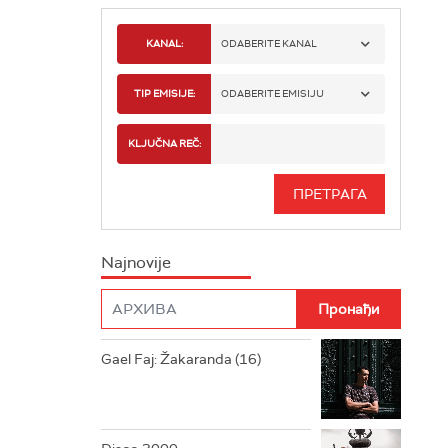
KANAL:
ODABERITE KANAL
RADIO BEOGRAD 1
TIP EMISIJE:
ODABERITE EMISIJU
RADIO BEOGRAD 2
SPORT
KLJUČNA REČ:
RADIO BEOGRAD 3
SERIJA
BEOGRAD 202
INFO
Najnovije
RADIO PLETENICA
FILM
RADIO ROKENROLER
RADIO DŽUBOKS
Gael Faj: Žakaranda (16)
RADIO VRTEŠKA
RADIO DŽEZER