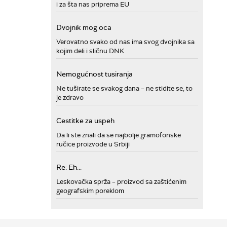
i za šta nas priprema EU
Dvojnik mog oca
Verovatno svako od nas ima svog dvojnika sa
kojim deli i sličnu DNK
Nemogućnost tusiranja
Ne tuširate se svakog dana – ne stidite se, to
je zdravo
Cestitke za uspeh
Da li ste znali da se najbolje gramofonske
ručice proizvode u Srbiji
Re: Eh...
Leskovačka sprža – proizvod sa zaštićenim
geografskim poreklom