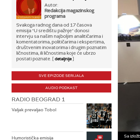
Autor:
Redakcija magazinskog
programa
Svakoga radnog dana od 17 časova
emisija "U središtu pažnje" donosi
intervju sa našim najboljim analitičarima i
komentatorima, političarima i ekspertima,
društvenim inovatorima i drugim poznatim
ličnostima, ili ličnostima koje će ubrzo
postati poznate. [
]
detaljnije
SVE EPIZODE SERIJALA
AUDIO PODKAST
RADIO BEOGRAD 1
Valjak prevaljao Tobol
Sa izložb
Humoristička emisija