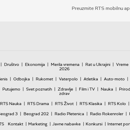
Preuzmite RTS mobilnu apl
|
|
|
|
|
Društvo
Ekonomija
Merila vremena
Rat u Ukrajini
Vreme
2026
|
|
|
|
|
|
enis
Odbojka
Rukomet
Vaterpolo
Atletika
Auto-moto
|
|
|
|
|
Putujemo
Svet poznatih
Zdravlje
Film i TV
Nauka
Priro
zdrav
|
|
|
|
|
RTS Nauka
RTS Drama
RTS Život
RTS Klasika
RTS Kolo
|
|
|
|
Beograd 3
Beograd 202
Radio Pletenica
Radio Rokenroler
|
|
|
|
TS
Kontakt
Marketing
Javne nabavke
Konkursi
Internet por