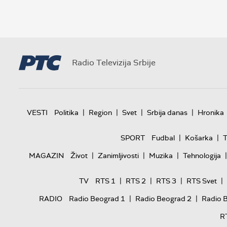
Radio Televizija Srbije
|
|
|
|
VESTI
Politika
Region
Svet
Srbija danas
Hronika
|
|
SPORT
Fudbal
Košarka
T
|
|
|
|
MAGAZIN
Život
Zanimljivosti
Muzika
Tehnologija
|
|
|
|
TV
RTS 1
RTS 2
RTS 3
RTS Svet
|
|
RADIO
Radio Beograd 1
Radio Beograd 2
Radio 
R