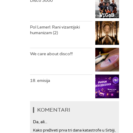
Disco 3000
ARHIV
Pol Lemerl: Rani vizantijski
humanizam (2)
We care about disco!!!
18. emisija
KOMENTARI
Da, ali...
Kako preživeti prva tri dana katastrofe u Srbiji,