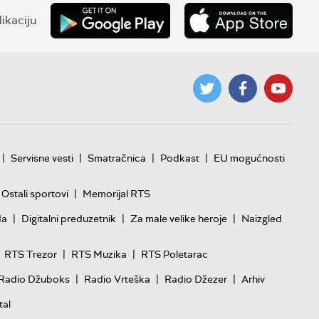
ikaciju
|
|
|
|
Servisne vesti
Smatračnica
Podkast
EU mogućnosti
|
Ostali sportovi
Memorijal RTS
|
|
|
da
Digitalni preduzetnik
Za male velike heroje
Naizgled
|
|
RTS Trezor
RTS Muzika
RTS Poletarac
|
|
|
Radio Džuboks
Radio Vrteška
Radio Džezer
Arhiv
tal