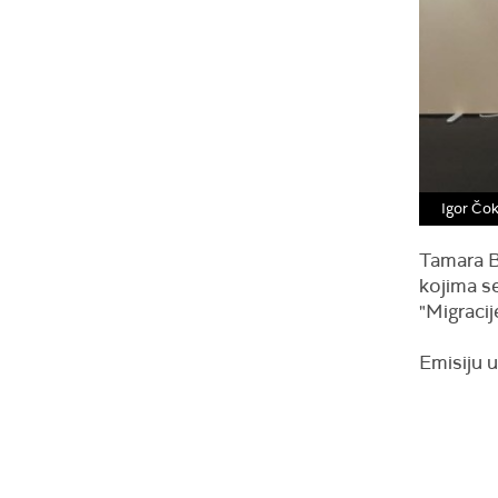
Igor Čo
Tamara B
kojima s
"Migracij
Emisiju u