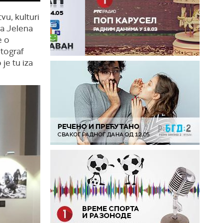
vu, kulturi
ja Jelena
e o
otograf
je tu iza