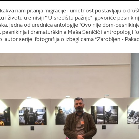
kakva nam pitanja migracije i umetnost postavljaju o društ
etu i životu u emisiji " U središtu pažnje" govoriće pesnikin
ka, jedna od urednica antologije "Ovo nije dom-pesnikinj
", pesnikinja i dramaturškinja Maša Seničić i antropolog i f
 autor serije fotografija o izbeglicama "Zarobljeni- Pakao 