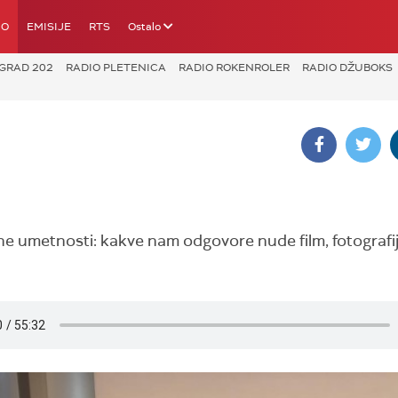
IO
EMISIJE
RTS
Ostalo
GRAD 202
RADIO PLETENICA
RADIO ROKENROLER
RADIO DŽUBOKS
ne umetnosti: kakve nam odgovore nude film, fotografij