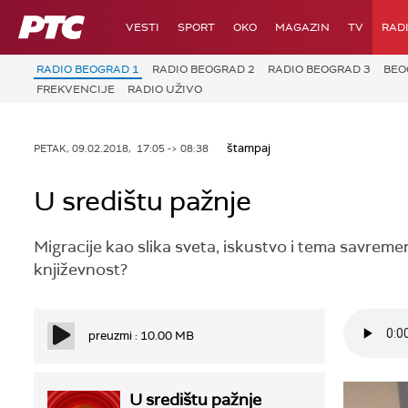
RTS
VESTI
SPORT
OKO
MAGAZIN
TV
RAD
RADIO BEOGRAD 1
RADIO BEOGRAD 2
RADIO BEOGRAD 3
BEO
FREKVENCIJE
RADIO UŽIVO
štampaj
PETAK, 09.02.2018, 17:05 -> 08:38
U središtu pažnje
Migracije kao slika sveta, iskustvo i tema savreme
književnost?
preuzmi : 10.00 MB
U središtu pažnje