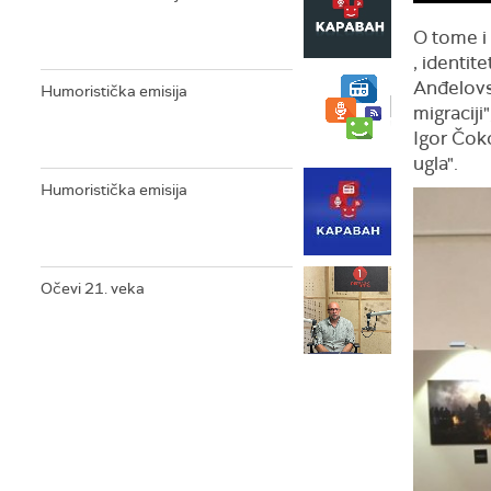
O tome i 
, identit
Anđelovs
Humoristička emisija
migraciji
Igor Čoko
ugla".
Humoristička emisija
Očevi 21. veka