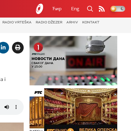
Ћир
Eng
RADIO VRTEŠKA
RADIO DŽEZER
ARHIV
KONTAKT
a i