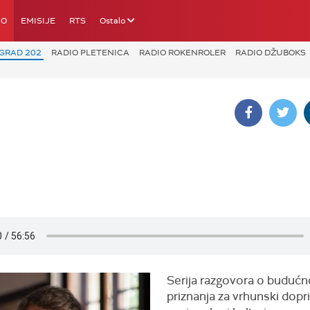
IO
EMISIJE
RTS
Ostalo
GRAD 202
RADIO PLETENICA
RADIO ROKENROLER
RADIO DŽUBOKS
Serija razgovora o budućn
priznanja za vrhunski dopr