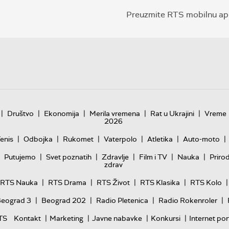
Preuzmite RTS mobilnu apl
|
|
|
|
|
Društvo
Ekonomija
Merila vremena
Rat u Ukrajini
Vreme
2026
|
|
|
|
|
|
enis
Odbojka
Rukomet
Vaterpolo
Atletika
Auto-moto
|
|
|
|
|
Putujemo
Svet poznatih
Zdravlje
Film i TV
Nauka
Priro
zdrav
|
|
|
|
|
RTS Nauka
RTS Drama
RTS Život
RTS Klasika
RTS Kolo
|
|
|
|
Beograd 3
Beograd 202
Radio Pletenica
Radio Rokenroler
|
|
|
|
TS
Kontakt
Marketing
Javne nabavke
Konkursi
Internet por