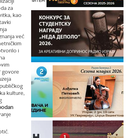
izaciji
oda za
itka, kao
tavki
nja
iznanja već
metničkim
tvorilo i
ina
ovim
" govore
uzeja
publičkog
ka kulture,
g
bodan
vanje
tić.