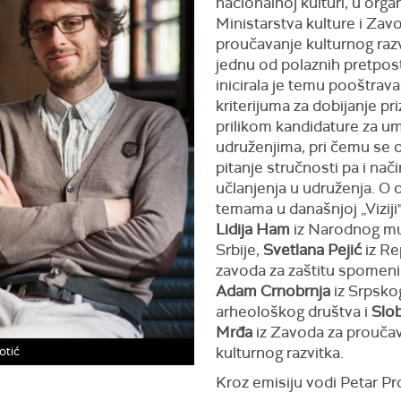
nacionalnoj kulturi, u organ
Ministarstva kulture i Zav
proučavanje kulturnog razv
jednu od polaznih pretpos
inicirala je temu pooštrava
kriterijuma za dobijanje pr
prilikom kandidature za u
udruženjima, pri čemu se o
pitanje stručnosti pa i nač
učlanjenja u udruženja. O 
temama u današnjoj „Viziji
Lidija Ham
iz Narodnog m
Srbije,
Svetlana Pejić
iz Re
zavoda za zaštitu spomeni
Adam Crnobrnja
iz Srpsko
arheološkog društva i
Slo
Mrđa
iz Zavoda za prouča
kulturnog razvitka.
otić
Kroz emisiju vodi Petar Pro