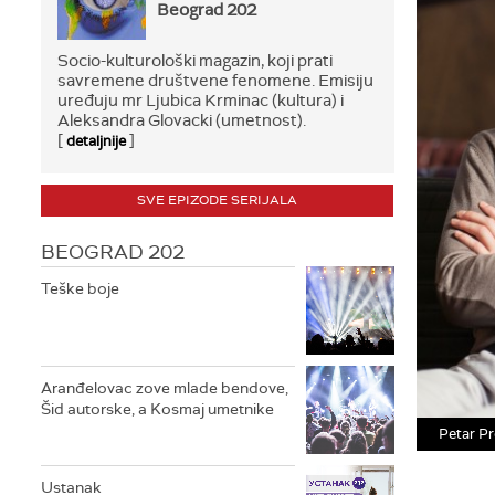
Beograd 202
Socio-kulturološki magazin, koji prati
savremene društvene fenomene. Emisiju
uređuju mr Ljubica Krminac (kultura) i
Aleksandra Glovacki (umetnost).
[
]
detaljnije
SVE EPIZODE SERIJALA
BEOGRAD 202
Teške boje
Aranđelovac zove mlade bendove,
Šid autorske, a Kosmaj umetnike
Petar Pr
Ustanak