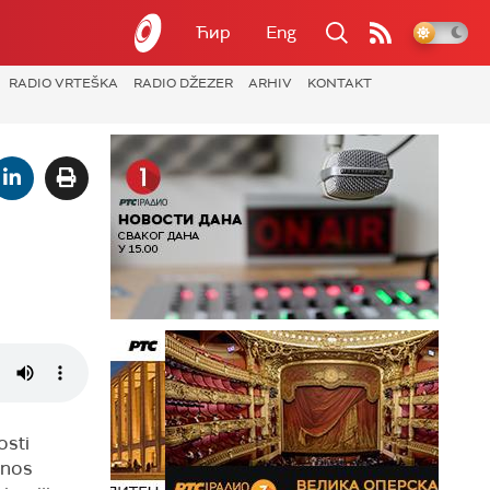
Ћир
Eng
RADIO VRTEŠKA
RADIO DŽEZER
ARHIV
KONTAKT
osti
inos