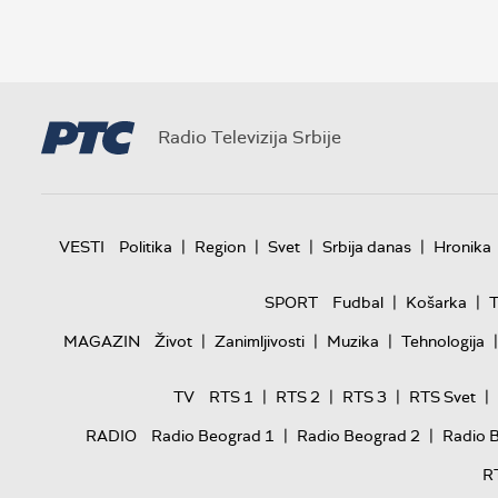
Radio Televizija Srbije
|
|
|
|
VESTI
Politika
Region
Svet
Srbija danas
Hronika
|
|
SPORT
Fudbal
Košarka
T
|
|
|
|
MAGAZIN
Život
Zanimljivosti
Muzika
Tehnologija
|
|
|
|
TV
RTS 1
RTS 2
RTS 3
RTS Svet
|
|
RADIO
Radio Beograd 1
Radio Beograd 2
Radio 
R