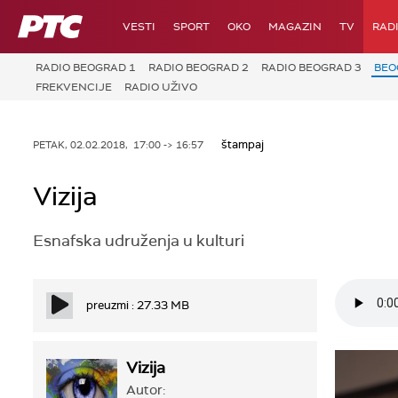
RTS
VESTI
SPORT
OKO
MAGAZIN
TV
RAD
RADIO BEOGRAD 1
RADIO BEOGRAD 2
RADIO BEOGRAD 3
BEO
FREKVENCIJE
RADIO UŽIVO
štampaj
PETAK, 02.02.2018, 17:00 -> 16:57
Vizija
Esnafska udruženja u kulturi
preuzmi : 27.33 MB
Vizija
Autor: