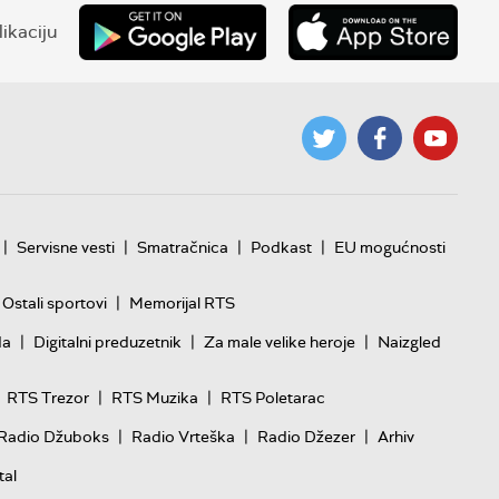
ikaciju
|
|
|
|
Servisne vesti
Smatračnica
Podkast
EU mogućnosti
|
Ostali sportovi
Memorijal RTS
|
|
|
da
Digitalni preduzetnik
Za male velike heroje
Naizgled
|
|
RTS Trezor
RTS Muzika
RTS Poletarac
|
|
|
Radio Džuboks
Radio Vrteška
Radio Džezer
Arhiv
tal