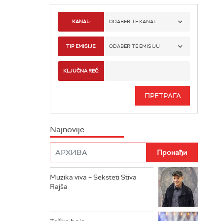
KANAL:
ODABERITE KANAL
RADIO BEOGRAD 1
TIP EMISIJE:
ODABERITE EMISIJU
RADIO BEOGRAD 2
SPORT
KLJUČNA REČ:
RADIO BEOGRAD 3
SERIJA
BEOGRAD 202
INFO
Najnovije
RADIO PLETENICA
FILM
RADIO ROKENROLER
RADIO DŽUBOKS
Muzika viva – Seksteti Stiva
Rajša
RADIO VRTEŠKA
RADIO DŽEZER