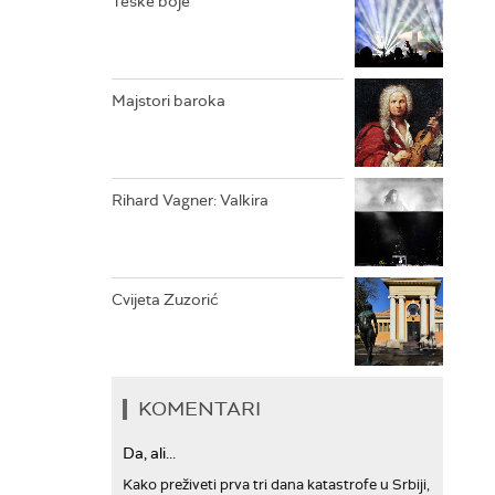
Teške boje
ARHIV
Majstori baroka
Rihard Vagner: Valkira
Cvijeta Zuzorić
KOMENTARI
Da, ali...
Kako preživeti prva tri dana katastrofe u Srbiji,