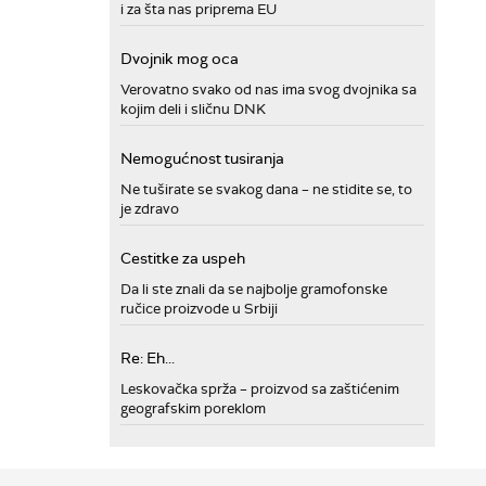
i za šta nas priprema EU
Dvojnik mog oca
Verovatno svako od nas ima svog dvojnika sa
kojim deli i sličnu DNK
Nemogućnost tusiranja
Ne tuširate se svakog dana – ne stidite se, to
je zdravo
Cestitke za uspeh
Da li ste znali da se najbolje gramofonske
ručice proizvode u Srbiji
Re: Eh...
Leskovačka sprža – proizvod sa zaštićenim
geografskim poreklom