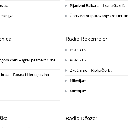
jezac
Pijanizmi Balkana – Ivana Gavrić
e knjige
Čarls Berni i putovanje kroz muzi
enica
Radio Rokenroler
PGP RTS
gom kreni – Igre i pesme iz Crne
PGP RTS
Zvučni zid – Riblja Čorba
kraja – Bosna i Hercegovina
Milenijum
Milenijum
ška
Radio Džezer