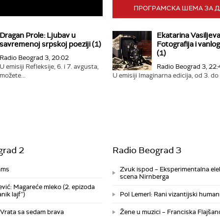
ПРОГРАМСКА ШЕМА ЗА 
Dragan Prole: Ljubav u
Ekatarina Vasiljeva
savremenoj srpskoj poeziji (1)
Fotografija i vanlo
(1)
Radio Beograd 3, 20:02
U emisiji Refleksije, 6. i 7. avgusta,
Radio Beograd 3, 22:
možete...
U emisiji Imaginarna edicija, od 3. do 
grad 2
Radio Beograd 3
ams
Zvuk ispod – Eksperimentalna el
scena Nirnberga
jević: Magareće mleko (2. epizoda
nik lajf”)
Pol Lemerl: Rani vizantijski human
 Vrata sa sedam brava
Žene u muzici – Franciska Flajšan