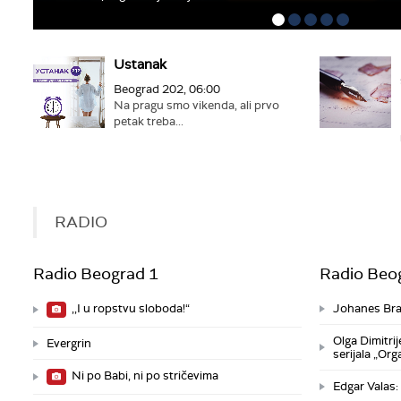
Ustanak
Beograd 202, 06:00
Na pragu smo vikenda, ali prvo
petak treba...
RADIO
Radio Beograd 1
Radio Beo
,,I u ropstvu sloboda!“
Johanes Br
Olga Dimitri
Evergrin
serijala „Orga
Ni po Babi, ni po stričevima
Edgar Valas: