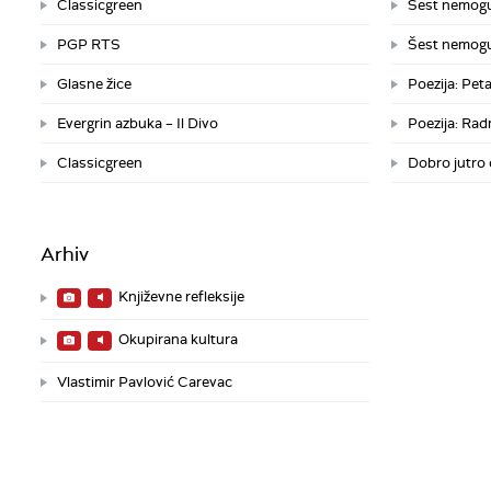
Classicgreen
Šest nemoguć
PGP RTS
Šest nemoguć
Glasne žice
Poezija: Peta
Evergrin azbuka – Il Divo
Poezija: Rad
Classicgreen
Dobro jutro 
Arhiv
Književne refleksije
Okupirana kultura
Vlastimir Pavlović Carevac