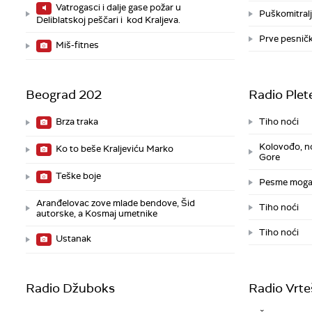
Vatrogasci i dalje gase požar u
Puškomitral
Deliblatskoj peščari i kod Kraljeva.
Prve pesničk
Miš-fitnes
Beograd 202
Radio Plet
Brza traka
Tiho noći
Kolovođo, no
Ko to beše Kraljeviću Marko
Gore
Teške boje
Pesme moga 
Aranđelovac zove mlade bendove, Šid
Tiho noći
autorske, a Kosmaj umetnike
Tiho noći
Ustanak
Radio Džuboks
Radio Vrte