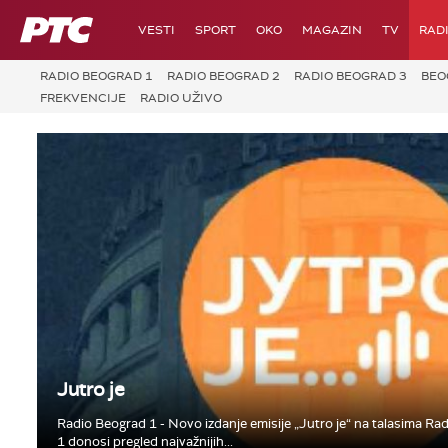
RTS
VESTI
SPORT
OKO
MAGAZIN
TV
RAD
RADIO BEOGRAD 1
RADIO BEOGRAD 2
RADIO BEOGRAD 3
BEO
FREKVENCIJE
RADIO UŽIVO
Jutro je
Radio Beograd 1 - Novo izdanje emisije „Jutro je“ na talasima Ra
1 donosi pregled najvažnijih...