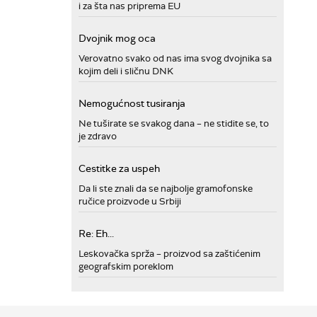
i za šta nas priprema EU
Dvojnik mog oca
Verovatno svako od nas ima svog dvojnika sa
kojim deli i sličnu DNK
Nemogućnost tusiranja
Ne tuširate se svakog dana – ne stidite se, to
je zdravo
Cestitke za uspeh
Da li ste znali da se najbolje gramofonske
ručice proizvode u Srbiji
Re: Eh...
Leskovačka sprža – proizvod sa zaštićenim
geografskim poreklom