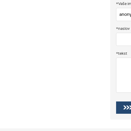
*Vaše im
*naslov
*tekst