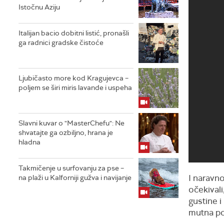
Istočnu Aziju
Italijan bacio dobitni listić, pronašli
ga radnici gradske čistoće
Ljubičasto more kod Kragujevca –
poljem se širi miris lavande i uspeha
Slavni kuvar o "MasterChefu": Ne
shvatajte ga ozbiljno, hrana je
hladna
Takmičenje u surfovanju za pse –
I naravn
na plaži u Kalforniji gužva i navijanje
očekivali
gustine i
mutna po