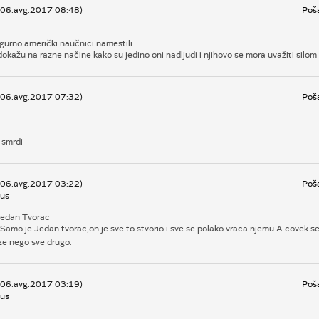
, 06.avg.2017 08:48)
Poša
gurno američki naučnici namestili
okažu na razne načine kako su jedino oni nadljudi i njihovo se mora uvažiti silom i
, 06.avg.2017 07:32)
Poša
 smrdi
, 06.avg.2017 03:22)
Poša
us
jedan Tvorac
Samo je Jedan tvorac,on je sve to stvorio i sve se polako vraca njemu.A covek s
ze nego sve drugo.
, 06.avg.2017 03:19)
Poša
us