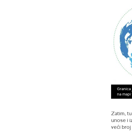
Granica 
na mapi 
Zatim, tu
unose i i
veći broj 