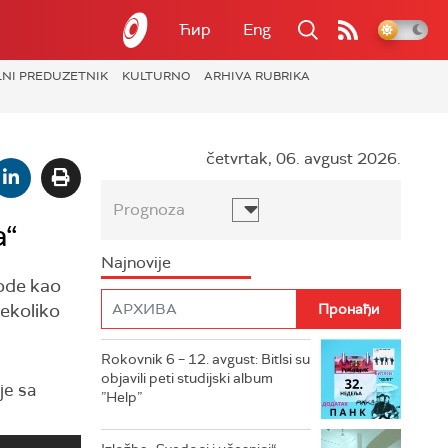
Ћир
Eng
LNI PREDUZETNIK
KULTURNO
ARHIVA RUBRIKA
četvrtak, 06. avgust 2026.
Prognoza
a“
Najnovije
vode kao
nekoliko
Rokovnik 6 – 12. avgust: Bitlsi su
objavili peti studijski album
je sa
”Help”