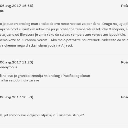
, 06.avg.2017 16:56)
Poša
us
o je pusten proslog marta tako da ovo nece nestati za par dana. Drugo na jugu pl
aju na brodu u kratkim rukavima jer je prosecna temperatura leti oko 8 stepeni, 
eta juzno od Ekvatora je zima tako da su sad temperature verovatno ispod nule.
nema veze sa Kuranom, verom... Ako malo potrazite na internetu videcete da se 
a okeana nego dlatka i slana voda na Aljasci.
, 06.avg.2017 11:20)
Poša
ananymous
ili ne ovo je granica izmedju Atlanskog i Pacifickog okean
majka se pobrinula za sve
, 06.avg.2017 10:50)
Poša
, jel stvorio sve vidljivo, uključujući i sklerozu ili nije?