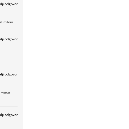
lji odgovor
li milom.
lji odgovor
lji odgovor
e vraca
lji odgovor