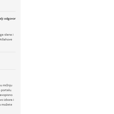
lji odgovor
ga slana i
 Allahove
nu mržnju
 portalu.
ravopisno
o izbora i
ku možete