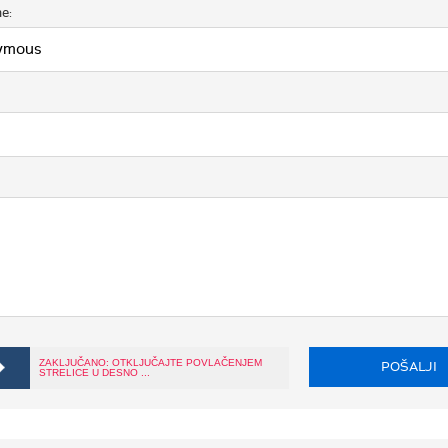
e:
ZAKLJUČANO: OTKLJUČAJTE POVLAČENJEM
POŠALJI
STRELICE U DESNO ...