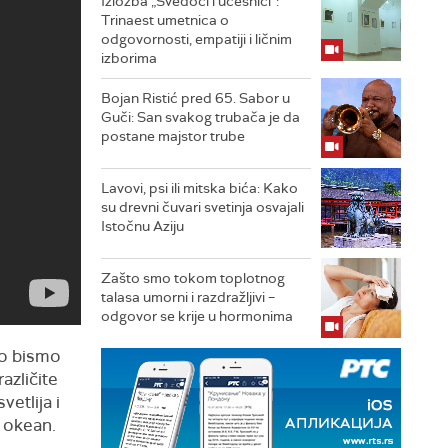
Izložba „Svedoci i učesnici“:
Trinaest umetnica o
odgovornosti, empatiji i ličnim
izborima
Bojan Ristić pred 65. Sabor u
Guči: San svakog trubača je da
postane majstor trube
Lavovi, psi ili mitska bića: Kako
su drevni čuvari svetinja osvajali
Istočnu Aziju
Zašto smo tokom toplotnog
talasa umorni i razdražljivi –
odgovor se krije u hormonima
to bismo
azličite
etlija i
u okean.