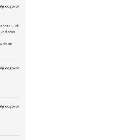
lji odgovor
anete ljudi
a kad smo
ovde ne
lji odgovor
lji odgovor