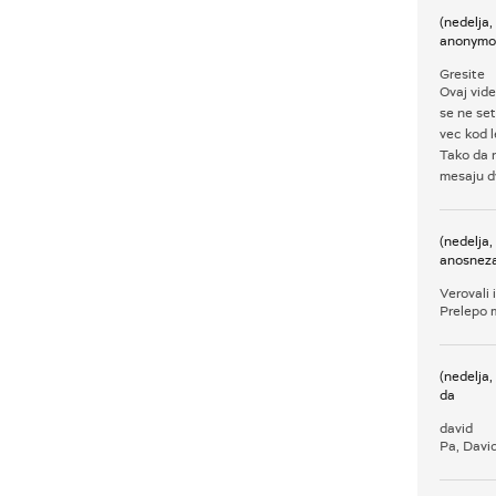
(nedelja
anonymo
Gresite
Ovaj vide
se ne set
vec kod l
Tako da 
mesaju dv
(nedelja
anosnez
Verovali 
Prelepo 
(nedelja
da
david
Pa, Davide