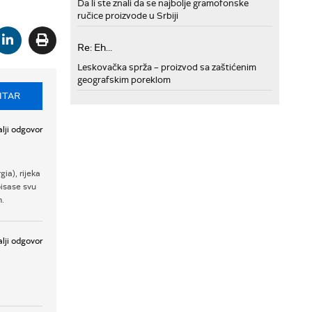
Da li ste znali da se najbolje gramofonske
ručice proizvode u Srbiji
Re: Eh...
Leskovačka sprža – proizvod sa zaštićenim
geografskim poreklom
NTAR
lji odgovor
ia), rijeka
pisase svu
m.
lji odgovor