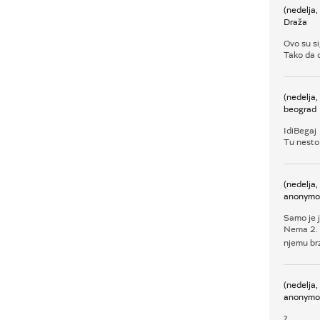
(nedelja
Draža
Ovo su si
Tako da d
(nedelja
beograd
IdiBegaj
Tu nesto
(nedelja
anonymo
Samo je 
Nema 2. 
njemu br
(nedelja
anonymo
?