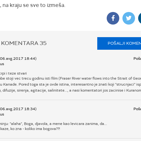
 na kraju se sve to izmeša.
 KOMENTARA
35
POŠALJI KOME
, 06.avg.2017 18:44)
Poša
us
rpi i teze stvari
e stoji vec trecu godinu isti film (Fraser River water flows into the Strait of Georg
 Kanade. Pored toga sta je ovde istina, interesantno je znati koji "strucnjaci" is
u, difuzije, sirenja, agitacije, salinitete..., a nasi komentatori jos zacinise i Kurano
, 06.avg.2017 18:34)
Poša
us
nju: "alaha", Boga, djavola, a mene kao levicara zanima, da...
 kaze, ko zna - koliko ima bogova??!