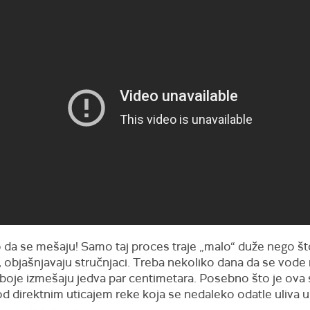
o da se mešaju! Samo taj proces traje „malo“ duže nego š
, objašnjavaju stručnjaci. Treba nekoliko dana da se vode r
 boje izmešaju jedva par centimetara. Posebno što je ova sv
d direktnim uticajem reke koja se nedaleko odatle uliva 