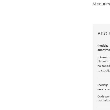
Međutim,
BROJ
(nedelja
anonymo
Internet t
Na Youtub
na zapadu
tu studij
(nedelja
anonymo
Ovde pomi
..mi neko