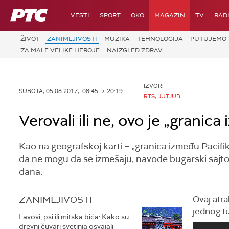
RTS
VESTI
SPORT
OKO
MAGAZIN
TV
RAD
ŽIVOT
ZANIMLJIVOSTI
MUZIKA
TEHNOLOGIJA
PUTUJEMO
ZA MALE VELIKE HEROJE
NAIZGLED ZDRAV
IZVOR:
SUBOTA, 05.08.2017, 08:45 -> 20:19
RTS, JUTJUB
Verovali ili ne, ovo je „grani
Kao na geografskoj karti – „granica između Pacifik
da ne mogu da se izmešaju, navode bugarski sajtovi
dana.
ZANIMLJIVOSTI
Ovaj atra
jednog tu
Lavovi, psi ili mitska bića: Kako su
drevni čuvari svetinja osvajali