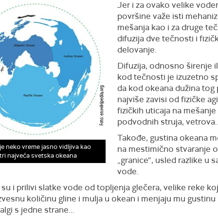
Jer i za ovako velike vode
površine važe isti mehani
mešanja kao i za druge teč
difuzija dve tečnosti i fizič
delovanje.
Difuzija, odnosno širenje il
kod tečnosti je izuzetno s
da kod okeana dužina tog
najviše zavisi od fizičke agit
fizičkih uticaja na mešanje 
podvodnih struja, vetrova..
Takođe, gustina okeana mo
je neko vreme jasno vidljiva kao
na mestimično stvaranje ov
tri najveća svetska okeana
„granice“, usled razlike u s
vode.
 su i prilivi slatke vode od topljenja glečera, velike reke ko
zvesnu količinu gline i mulja u okean i menjaju mu gustinu 
algi s jedne strane...