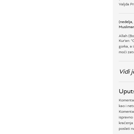
Valjda Pr
(nedelja
Muslima
Allah (B
Kur'an: "
gorka, a 
moći zato
Vidi j
Uput
Komentari
kao i net
Komentar
ispravno 
kraćenja 
poslati 