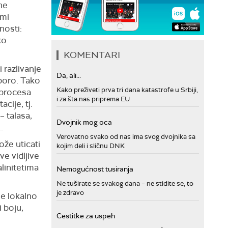
ne
zmi
nosti:
ko
KOMENTARI
i razlivanje
Da, ali...
poro. Tako
Kako preživeti prva tri dana katastrofe u Srbiji,
 procesa
i za šta nas priprema EU
acije, tj.
– talasa,
Dvojnik mog oca
.
Verovatno svako od nas ima svog dvojnika sa
že uticati
kojim deli i sličnu DNK
e vidljive
alinitetima
Nemogućnost tusiranja
Ne tuširate se svakog dana – ne stidite se, to
je zdravo
je lokalno
i boju,
Cestitke za uspeh