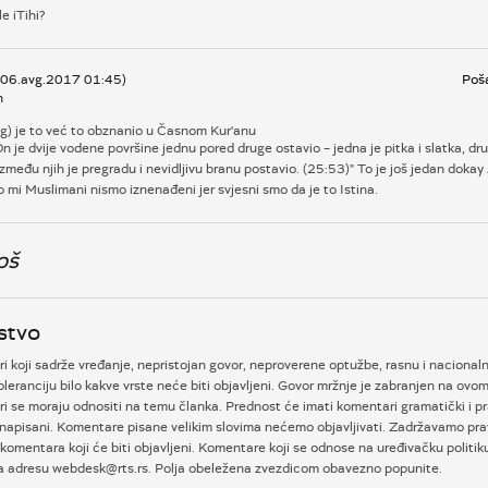
le iTihi?
, 06.avg.2017 01:45)
Poša
n
og) je to već to obznanio u Časnom Kur'anu
On je dvije vodene površine jednu pored druge ostavio – jedna je pitka i slatka, dru
između njih je pregradu i nevidljivu branu postavio. (25:53)" To je još jedan dokay
 mi Muslimani nismo iznenađeni jer svjesni smo da je to Istina.
oš
stvo
 koji sadrže vređanje, nepristojan govor, neproverene optužbe, rasnu i nacional
oleranciju bilo kakve vrste neće biti objavljeni. Govor mržnje je zabranjen na ovom
i se moraju odnositi na temu članka. Prednost će imati komentari gramatički i p
napisani. Komentare pisane velikim slovima nećemo objavljivati. Zadržavamo prav
komentara koji će biti objavljeni. Komentare koji se odnose na uređivačku politi
na adresu webdesk@rts.rs. Polja obeležena zvezdicom obavezno popunite.