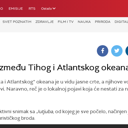
IO
EMISIJE
RTS
Ostalo
SVET POZNATIH
ZDRAVLJE
FILM I TV
NAUKA
PRIRODA
DIGITA
ca između Tihog i Atlantskog okean
a i Atlantskog“ okeana je u vidu jasne crte, a njihove 
. Naravno, reč je o lokalnoj pojavi koja će nestati za 
ktivni snimak sa
Jutjuba,
od kojeg je sve počelo, načinjen 
rističkog broda.