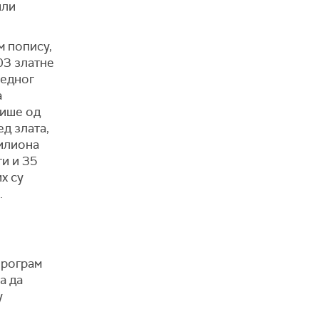
или
м попису,
03 златне
једног
а
више од
д злата,
милиона
ти и 35
х су
.
Програм
а да
у