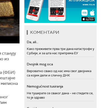
КОМЕНТАРИ
Da, ali...
Како преживети прва три дана катастрофе у
 станују
Србији, и за шта нас припрема ЕУ
ао из
Dvojnik mog oca
Вероватно свако од нас има свог двојника
а (ФБИ)
са којим дели и сличну ДНК
вештајне
а милиона
Nemogućnost tusiranja
Не туширате се сваког дана – не стидите се,
вног
то је здраво
ућим