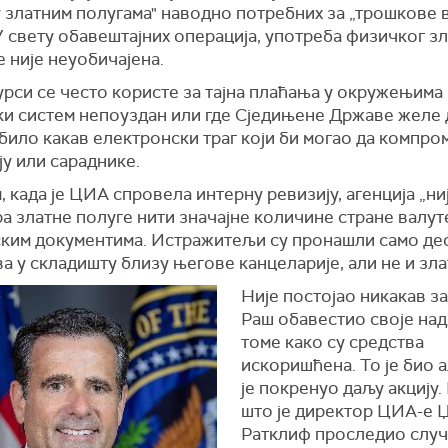
 златним полугама" наводно потребних за „трошкове 
У свету обавештајних операција, употреба физичког зл
 није неуобичајена.
рси се често користе за тајна плаћања у окружењима г
ки систем непоуздан или где Сједињене Државе желе 
било какав електронски траг који би могао да компро
у или сараднике.
 када је ЦИА спровела интерну ревизију, агенција „ни
а златне полуге нити значајне количине стране валут
дским документима. Истражитељи су пронашли само де
а у складишту близу његове канцеларије, али не и зла
Није постојао никакав за
Раш обавестио своје на
томе како су средства
искоришћена. То је био а
је покренуо даљу акцију.
што је директор ЦИА-е 
Рaтклиф проследио случ