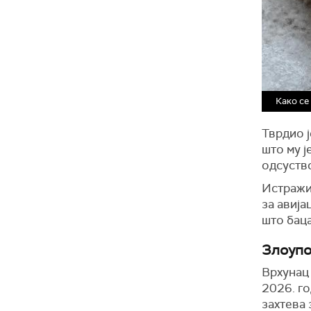
Како се
Тврдио ј
што му ј
одсуств
Истражи
за авија
што бац
Злоупо
Врхунац
2026. го
захтева 