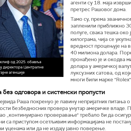
агенти су 18. маја изврш
претрес Рашовог дома.
Тамо су, према званично
запленили приближно 3
полуге, свака тешка око 
килограма, чија се укупн
вредност процењује на 
40 милиона долара. Поре
пронађено је и окодва 
клиф од 2025. обавља
долара у америчкој валу
у директора Централне
луксузних сатова, од који
ајне агенције
многи били марке "Rolex"
 без одговора и системски пропусти
ејвида Раша покренуо је лавину непријатних питања о
ости безбедносних провера унутар америчке владе. 
као „континуирано проверавање" требало би да осигур
ни са приступом осетљивим информацијама не постан
 уценама или да не издају јавно поверење.