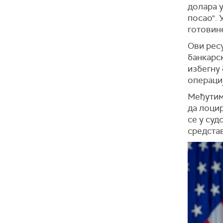
долара у
посао". 
готовине
Ови ресу
банкарс
избегну 
операциј
Међутим,
да лоцир
се у су
средстав