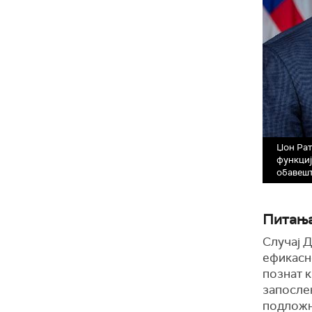
Џон Рат
функциј
обавешт
Питања
Случај Д
ефикасн
познат 
запосле
подложни