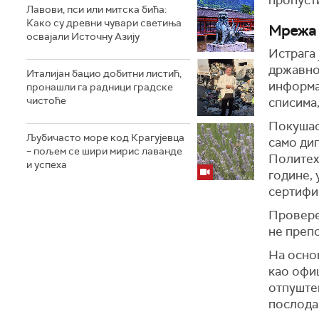
Лавови, пси или митска бића:
Како су древни чувари светиња
Мрежа 
освајали Источну Азију
Истрага 
државној
Италијан бацио добитни листић,
информа
пронашли га радници градске
чистоће
списима,
Покушао 
Љубичасто море код Крагујевца
само дип
– пољем се шири мирис лаванде
Политехн
и успеха
године, 
сертифи
Провере 
не препо
На осно
као офи
отпуштен
послода