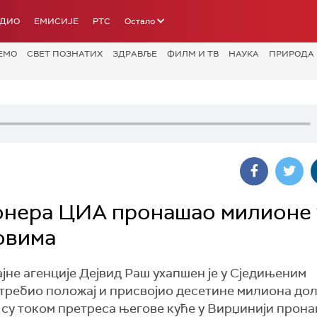
АДИО
ЕМИСИЈЕ
РТС
Остало
ЕМО
СВЕТ ПОЗНАТИХ
ЗДРАВЉЕ
ФИЛМ И ТВ
НАУКА
ПРИРОДА
онера ЦИА пронашао милионе 
товима
не агенције Дејвид Раш ухапшен је у Сједињеним
требио положај и присвојио десетине милиона до
 су током претреса његове куће у Вирџинији прон