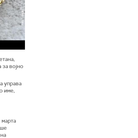
етана,
 за војно
а управа
о име,
 марта
ише
она