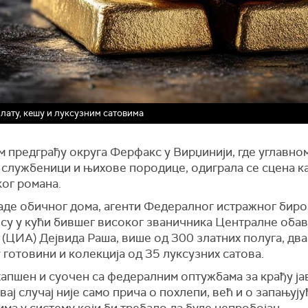
ату, кешу и луксузним сатовима
 предграђу округа Ферфакс у Вирџинији, где углавном
 службеници и њихове породице, одиграла се сцена к
ког романа.
аде обичног дома, агенти Федералног истражног биро
 су у кући бившег високог званичника Централне оба
 (ЦИА) Дејвида Раша, више од 300 златних полуга, дв
 готовини и колекција од 35 луксузних сатова.
хапшен и суочен са федералним оптужбама за крађу ја
вај случај није само прича о похлепи, већ и о запањуј
ма у систему који би требало да буде непробојан.