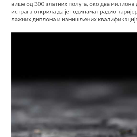
више од 300 златних полуга, око два милиона 
истрага открила да је годинама градио кариј
лажних диплома и измишљених квалификација