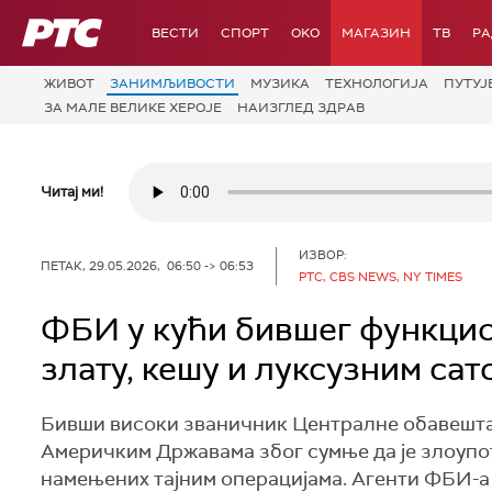
РТС
ВЕСТИ
СПОРТ
OKO
МАГАЗИН
ТВ
Р
ЖИВОТ
ЗАНИМЉИВОСТИ
МУЗИКА
ТЕХНОЛОГИЈA
ПУТУЈ
ЗА МАЛЕ ВЕЛИКЕ ХЕРОЈЕ
НАИЗГЛЕД ЗДРАВ
Читај ми!
ИЗВОР:
ПЕТАК, 29.05.2026, 06:50 -> 06:53
РТС, CBS NEWS, NY TIMES
ФБИ у кући бившег функци
злату, кешу и луксузним са
Бивши високи званичник Централне обавештај
Америчким Државама због сумње да је злоупо
намењених тајним операцијама. Агенти ФБИ-а