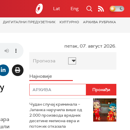
Lat
Eng
ДИГИТАЛНИ ПРЕДУЗЕТНИК
КУЛТУРНО
АРХИВА РУБРИКА
петак, 07. август 2026.
Прогноза
Најновије
у
Чудан случај криминала –
Јапанка наручила више од
2.000 производа вредних
лара
десетине милиона евра и
ашли
потом их отказала