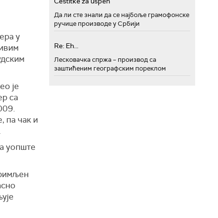
Cestitke za uspeh
Да ли сте знали да се најбоље грамофонске
ручице производе у Србији
ера у
Re: Eh...
љивим
удским
Лесковачка спржа – производ са
заштићеним географским пореклом
ео је
ер са
009.
, па чак и
.
ја уопште
примљен
асно
њује