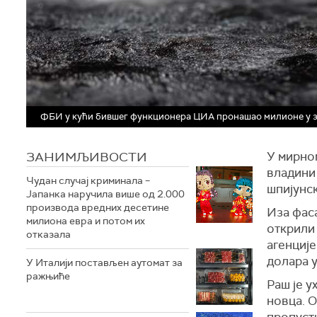
ФБИ у кући бившег функционера ЦИА пронашао милионе у зл
ЗАНИМЉИВОСТИ
У мирном
владини
Чудан случај криминала –
шпијунс
Јапанка наручила више од 2.000
производа вредних десетине
Иза фас
милиона евра и потом их
открили
отказала
агенције
долара у
У Италији постављен аутомат за
ражњиће
Раш је у
новца. О
пропусти