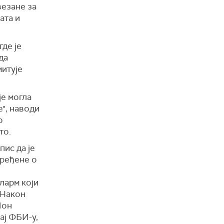
везане за
ата и
де је
да
митује
је могла
е", наводи
о
то.
пис да је
дређене о
ларм који
 Након
Џон
ај ФБИ-у,