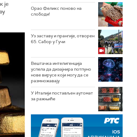
к је
Орао Феликс поново на
ву
слободи!
Уз заставу и прангије, отворен
65. Сабор у Гучи
Вештачка интелигенција
успела да дизајнира потпуно
нове вирусе који могу да се
размножавају
У Италији постављен аутомат
за ражњиће