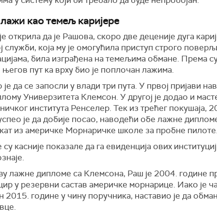
лажи као темељ каријере
је открила да је Рашова, скоро две деценије дуга кариј
 служби, која му је омогућила приступ строго повер
цијама, била изграђена на темељима обмане. Према с
 његов пут ка врху био је поплочан лажима.
је да се запосли у влади три пута. У првој пријави нав
лому Универзитета Клемсон. У другој је додао и маст
ичког института Ренселер. Тек из трећег покушаја, 2
успео је да добије посао, наводећи обе лажне дипломе
кат из америчке Морнаричке школе за пробне пилоте
су касније показале да га евиденција ових институци
знаје.
ву лажне дипломе са Клемсона, Раш је 2004. године 
цир у резервни састав америчке морнарице. Иако је ч
 2015. године у чину поручника, наставио је да обма
вце.