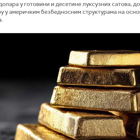
долара у готовини и десетине луксузних сатова, до
еру у америчким безбедносним структурама на осно
.