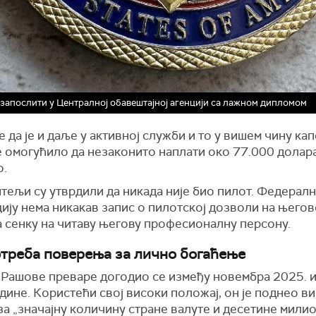
 запослити у Централној обавештајној агенцији са лажном дипломом
е да је и даље у активној служби и то у вишем чину кап
е омогућило да незаконито наплати око 77.000 долара
о.
тељи су утврдили да никада није био пилот. Федералн
цију нема никакав запис о пилотској дозволи на његов
а сенку на читаву његову професионалну персону.
треба поверења за лично богаћење
 Рашове преваре догодио се између новембра 2025. и
дине. Користећи свој високи положај, он је поднео в
за „значајну количину стране валуте и десетине мили