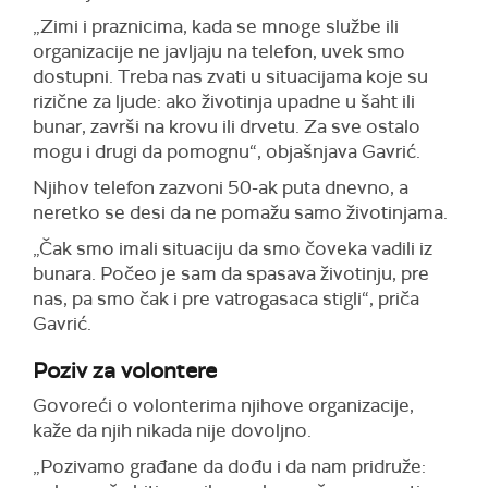
„Zimi i praznicima, kada se mnoge službe ili
organizacije ne javljaju na telefon, uvek smo
dostupni. Treba nas zvati u situacijama koje su
rizične za ljude: ako životinja upadne u šaht ili
bunar, završi na krovu ili drvetu. Za sve ostalo
mogu i drugi da pomognu“, objašnjava Gavrić.
Njihov telefon zazvoni 50-ak puta dnevno, a
neretko se desi da ne pomažu samo životinjama.
„Čak smo imali situaciju da smo čoveka vadili iz
bunara. Počeo je sam da spasava životinju, pre
nas, pa smo čak i pre vatrogasaca stigli“, priča
Gavrić.
Poziv za volontere
Govoreći o volonterima njihove organizacije,
kaže da njih nikada nije dovoljno.
„Pozivamo građane da dođu i da nam pridruže: