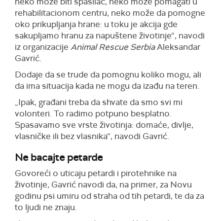
neko može biti spasilac, neko može pomagati u
rehabilitacionom centru, neko može da pomogne
oko prikupljanja hrane: u toku je akcija gde
sakupljamo hranu za napuštene životinje“, navodi
iz organizacije
Animal Rescue Serbia
Aleksandar
Gavrić.
Dodaje da se trude da pomognu koliko mogu, ali
da ima situacija kada ne mogu da izađu na teren.
„Ipak, građani treba da shvate da smo svi mi
volonteri. To radimo potpuno besplatno.
Spasavamo sve vrste životinja: domaće, divlje,
vlasničke ili bez vlasnika“, navodi Gavrić.
Ne bacajte petarde
Govoreći o uticaju petardi i pirotehnike na
životinje, Gavrić navodi da, na primer, za Novu
godinu psi umiru od straha od tih petardi, te da za
to ljudi ne znaju.