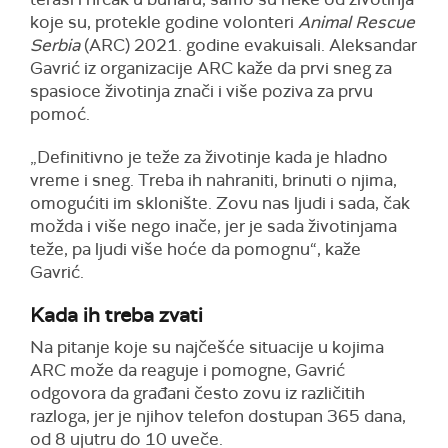
koje su, protekle godine volonteri
Animal Rescue
Serbia
(ARC) 2021. godine evakuisali. Aleksandar
Gavrić iz organizacije ARC kaže da prvi sneg za
spasioce životinja znači i više poziva za prvu
pomoć.
„Definitivno je teže za životinje kada je hladno
vreme i sneg. Treba ih nahraniti, brinuti o njima,
omogućiti im sklonište. Zovu nas ljudi i sada, čak
možda i više nego inače, jer je sada životinjama
teže, pa ljudi više hoće da pomognu“, kaže
Gavrić.
Kada ih treba zvati
Na pitanje koje su najčešće situacije u kojima
ARC može da reaguje i pomogne, Gavrić
odgovora da građani često zovu iz različitih
razloga, jer je njihov telefon dostupan 365 dana,
od 8 ujutru do 10 uveče.