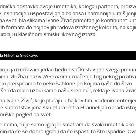
dnička postavka dvoje umetnika, kolega i partnera, proizv
inspiracije i uspostavljanja balansa i harmonije u mišljenju
a svet. Na slikama Ivane Živić primetan je kontinuitet u r
kih formata do najnovijih radova izraženog kolorita, na koj
uraciji u klasičnom smislu likovnog izraza.
la Nikolina Srećković
boju ja izražavam jedan hedonistički stav pre svega prema 
ama izložba i naziv
Reci da
ima značenje tog nekog pozitivno
alo preispitamo te neke šablone po kojima naše društvo
še i da malo uzburkamo našu sredinu”, rekla je Ivana Živić
 Ivane Živić, koje plutaju u bajkovitim, vodenim enterije
je suprotstavljena skulptura Petra Hraunelija i obrada ist
„muški" pogled na svet.
je nema, tu je samo igra jer smatram da svaki umetnik ako 
čin da će se dobro igrati i da će ispasti to što ispadne. Ov