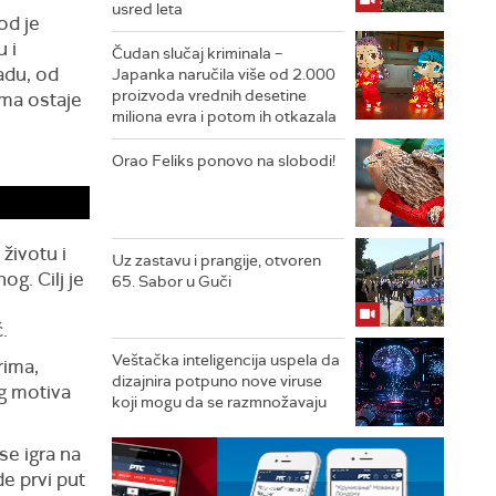
usred leta
od je
 i
Čudan slučaj kriminala –
adu, od
Japanka naručila više od 2.000
proizvoda vrednih desetine
ima ostaje
miliona evra i potom ih otkazala
Orao Feliks ponovo na slobodi!
životu i
Uz zastavu i prangije, otvoren
g. Cilj je
65. Sabor u Guči
.
Veštačka inteligencija uspela da
rima,
dizajnira potpuno nove viruse
og motiva
koji mogu da se razmnožavaju
se igra na
de prvi put