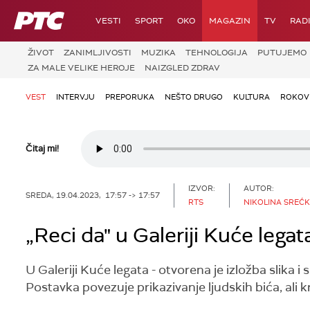
RTS
VESTI
SPORT
OKO
MAGAZIN
TV
RAD
ŽIVOT
ZANIMLJIVOSTI
MUZIKA
TEHNOLOGIJA
PUTUJEMO
ZA MALE VELIKE HEROJE
NAIZGLED ZDRAV
VEST
INTERVJU
PREPORUKA
NEŠTO DRUGO
KULTURA
ROKOV
Čitaj mi!
IZVOR:
AUTOR:
SREDA, 19.04.2023, 17:57 -> 17:57
RTS
NIKOLINA SREĆ
„Reci da" u Galeriji Kuće legat
U Galeriji Kuće legata - otvorena je izložba slika i
Postavka povezuje prikazivanje ljudskih bića, ali kr