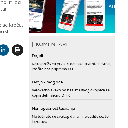
no, tri od
etar
 se kreću,
nost,
KOMENTARI
Da, ali...
Kako preživeti prva tri dana katastrofe u Srbiji,
i za šta nas priprema EU
Dvojnik mog oca
Verovatno svako od nas ima svog dvojnika sa
kojim deli i sličnu DNK
Nemogućnost tusiranja
Ne tuširate se svakog dana – ne stidite se, to
je zdravo