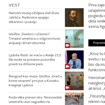
VEST
Prva zaje
uzajamne 
Narodni muzej oživljava duh Đure
pogledu n
Jakšića: Radionice spajaju
dela veli
slikarstvo i poeziju
verna fig
Izložba „Svedoci i učesnici“:
Trinaest umetnica o odgovornosti,
empatiji i ličnim izborima
Pripremi
„Kroz tu 
Ljubiša Ristić se vraća u Atelje 212:
svetu i s
Ne može se privatno pozorište
praviti za državne pare
bio da m
funkcioni
Beograd kao muza: Izložba „Grad u
Heroinama
kome stvaram“ prvi put u Konaku
naizgled 
kneginje Ljubice
ali kroz 
„Filozofi
Kada slika prevari oko: Novosadski
iskren na
umetnički duo nagrađen na