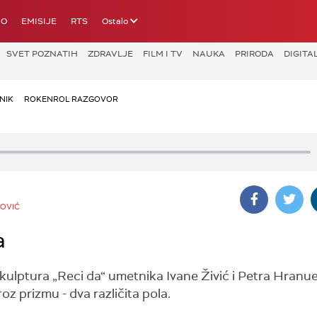
IO
EMISIJE
RTS
Ostalo
SVET POZNATIH
ZDRAVLJE
FILM I TV
NAUKA
PRIRODA
DIGITA
NIK
ROKENROL RAZGOVOR
KOVIĆ
a
 skulptura „Reci da“ umetnika Ivane Živić i Petra Hranuel
oz prizmu - dva različita pola.