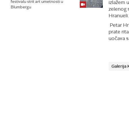
festivalu strit art umetnosti u
izlažem u
Blumbergu
zelenog s
Hranueli.
Petar Hr
prate rit
uočava s
Galerija