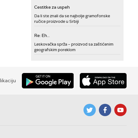
Cestitke za uspeh
Da li ste znali da se najbolje gramofonske
ručice proizvode u Srbiji
Re: Eh...
Leskovačka sprža – proizvod sa zaštićenim
geografskim poreklom
ikaciju