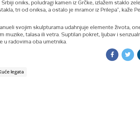
 Srbiji oniks, poludragi kamen iz Grčke, izlažem staklo zele
takla, tri od oniksa, a ostalo je mramor iz Prilepa”, kaže P
anueli svojim skulpturama udahnjuje elemente života, one
am muzike, talasa ili vetra. Suptilan pokret, ljubav i senzual
e u radovima oba umetnika.
 Kuće legata