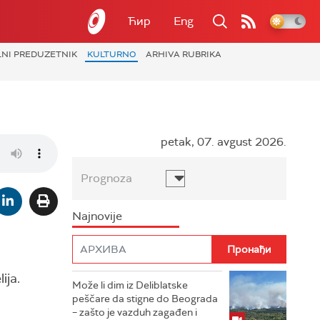
Ћир
Eng
LNI PREDUZETNIK
KULTURNO
ARHIVA RUBRIKA
petak, 07. avgust 2026.
Prognoza
Najnovije
ija.
Može li dim iz Deliblatske
peščare da stigne do Beograda
– zašto je vazduh zagađen i