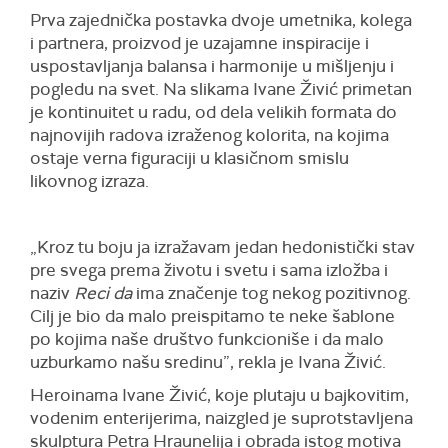
Prva zajednička postavka dvoje umetnika, kolega
i partnera, proizvod je uzajamne inspiracije i
uspostavljanja balansa i harmonije u mišljenju i
pogledu na svet. Na slikama Ivane Živić primetan
je kontinuitet u radu, od dela velikih formata do
najnovijih radova izraženog kolorita, na kojima
ostaje verna figuraciji u klasičnom smislu
likovnog izraza.
„Kroz tu boju ja izražavam jedan hedonistički stav
pre svega prema životu i svetu i sama izložba i
naziv
Reci da
ima značenje tog nekog pozitivnog.
Cilj je bio da malo preispitamo te neke šablone
po kojima naše društvo funkcioniše i da malo
uzburkamo našu sredinu”, rekla je Ivana Živić.
Heroinama Ivane Živić, koje plutaju u bajkovitim,
vodenim enterijerima, naizgled je suprotstavljena
skulptura Petra Hraunelija i obrada istog motiva