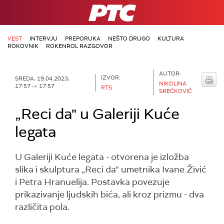
RTS
VEST
INTERVJU
PREPORUKA
NEŠTO DRUGO
KULTURA
ROKOVNIK
ROKENROL RAZGOVOR
AUTOR:
IZVOR:
SREDA, 19.04.2023,
NIKOLINA
17:57 -> 17:57
RTS
SREĆKOVIĆ
„Reci da" u Galeriji Kuće
legata
U Galeriji Kuće legata - otvorena je izložba
slika i skulptura „Reci da“ umetnika Ivane Živić
i Petra Hranuelija. Postavka povezuje
prikazivanje ljudskih bića, ali kroz prizmu - dva
različita pola.